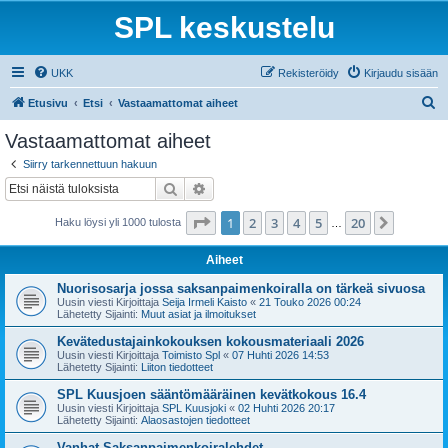
SPL keskustelu
UKK
Rekisteröidy
Kirjaudu sisään
E
Etusivu
Etsi
Vastaamattomat aiheet
t
Vastaamattomat aiheet
s
Siirry tarkennettuun hakuun
i
Etsi
Tarkennettu haku
Sivu
1
/
20
1
2
3
4
5
20
Seuraa
Haku löysi yli 1000 tulosta
…
Aiheet
Nuorisosarja jossa saksanpaimenkoiralla on tärkeä sivuosa
Uusin viesti Kirjoittaja
Seija Irmeli Kaisto
«
21 Touko 2026 00:24
Lähetetty Sijainti:
Muut asiat ja ilmoitukset
Kevätedustajainkokouksen kokousmateriaali 2026
Uusin viesti Kirjoittaja
Toimisto Spl
«
07 Huhti 2026 14:53
Lähetetty Sijainti:
Liiton tiedotteet
SPL Kuusjoen sääntömääräinen kevätkokous 16.4
Uusin viesti Kirjoittaja
SPL Kuusjoki
«
02 Huhti 2026 20:17
Lähetetty Sijainti:
Alaosastojen tiedotteet
Vanhat Saksanpaimenkoiralehdet