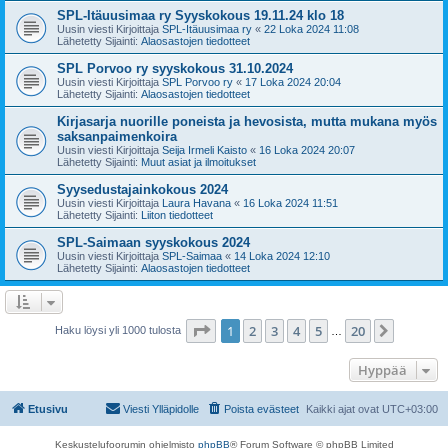
SPL-Itäuusimaa ry Syyskokous 19.11.24 klo 18
Uusin viesti Kirjoittaja
SPL-Itäuusimaa ry
«
22 Loka 2024 11:08
Lähetetty Sijainti:
Alaosastojen tiedotteet
SPL Porvoo ry syyskokous 31.10.2024
Uusin viesti Kirjoittaja
SPL Porvoo ry
«
17 Loka 2024 20:04
Lähetetty Sijainti:
Alaosastojen tiedotteet
Kirjasarja nuorille poneista ja hevosista, mutta mukana myös
saksanpaimenkoira
Uusin viesti Kirjoittaja
Seija Irmeli Kaisto
«
16 Loka 2024 20:07
Lähetetty Sijainti:
Muut asiat ja ilmoitukset
Syysedustajainkokous 2024
Uusin viesti Kirjoittaja
Laura Havana
«
16 Loka 2024 11:51
Lähetetty Sijainti:
Liiton tiedotteet
SPL-Saimaan syyskokous 2024
Uusin viesti Kirjoittaja
SPL-Saimaa
«
14 Loka 2024 12:10
Lähetetty Sijainti:
Alaosastojen tiedotteet
Sivu
1
/
20
1
2
3
4
5
20
Seuraa
Haku löysi yli 1000 tulosta
…
Hyppää
Etusivu
Viesti Ylläpidolle
Poista evästeet
Kaikki ajat ovat
UTC+03:00
Keskustelufoorumin ohjelmisto
phpBB
® Forum Software © phpBB Limited