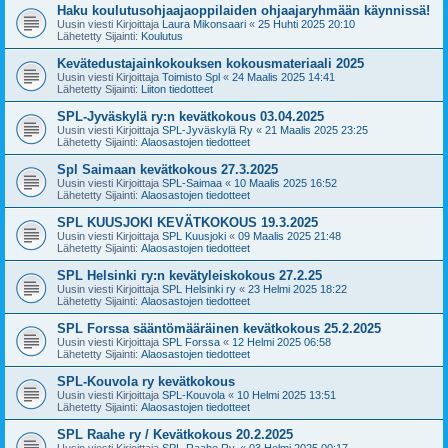
Haku koulutusohjaajaoppilaiden ohjaajaryhmään käynnissä!
Uusin viesti Kirjoittaja
Laura Mikonsaari
«
25 Huhti 2025 20:10
Lähetetty Sijainti:
Koulutus
Kevätedustajainkokouksen kokousmateriaali 2025
Uusin viesti Kirjoittaja
Toimisto Spl
«
24 Maalis 2025 14:41
Lähetetty Sijainti:
Liiton tiedotteet
SPL-Jyväskylä ry:n kevätkokous 03.04.2025
Uusin viesti Kirjoittaja
SPL-Jyväskylä Ry
«
21 Maalis 2025 23:25
Lähetetty Sijainti:
Alaosastojen tiedotteet
Spl Saimaan kevätkokous 27.3.2025
Uusin viesti Kirjoittaja
SPL-Saimaa
«
10 Maalis 2025 16:52
Lähetetty Sijainti:
Alaosastojen tiedotteet
SPL KUUSJOKI KEVÄTKOKOUS 19.3.2025
Uusin viesti Kirjoittaja
SPL Kuusjoki
«
09 Maalis 2025 21:48
Lähetetty Sijainti:
Alaosastojen tiedotteet
SPL Helsinki ry:n kevätyleiskokous 27.2.25
Uusin viesti Kirjoittaja
SPL Helsinki ry
«
23 Helmi 2025 18:22
Lähetetty Sijainti:
Alaosastojen tiedotteet
SPL Forssa sääntömääräinen kevätkokous 25.2.2025
Uusin viesti Kirjoittaja
SPL Forssa
«
12 Helmi 2025 06:58
Lähetetty Sijainti:
Alaosastojen tiedotteet
SPL-Kouvola ry kevätkokous
Uusin viesti Kirjoittaja
SPL-Kouvola
«
10 Helmi 2025 13:51
Lähetetty Sijainti:
Alaosastojen tiedotteet
SPL Raahe ry / Kevätkokous 20.2.2025
Uusin viesti Kirjoittaja
SPL-Raahe Ry.
«
03 Helmi 2025 00:17