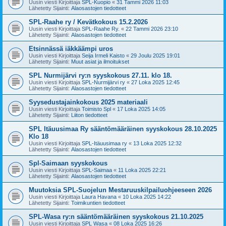
Uusin viesti Kirjoittaja
SPL-Kuopio
«
31 Tammi 2026 11:03
Lähetetty Sijainti:
Alaosastojen tiedotteet
SPL-Raahe ry / Kevätkokous 15.2.2026
Uusin viesti Kirjoittaja
SPL-Raahe Ry.
«
22 Tammi 2026 23:10
Lähetetty Sijainti:
Alaosastojen tiedotteet
Etsinnässä iäkkäämpi uros
Uusin viesti Kirjoittaja
Seija Irmeli Kaisto
«
29 Joulu 2025 19:01
Lähetetty Sijainti:
Muut asiat ja ilmoitukset
SPL Nurmijärvi ry:n syyskokous 27.11. klo 18.
Uusin viesti Kirjoittaja
SPL-Nurmijärvi ry
«
27 Loka 2025 12:45
Lähetetty Sijainti:
Alaosastojen tiedotteet
Syysedustajainkokous 2025 materiaali
Uusin viesti Kirjoittaja
Toimisto Spl
«
17 Loka 2025 14:05
Lähetetty Sijainti:
Liiton tiedotteet
SPL Itäuusimaa Ry sääntömääräinen syyskokous 28.10.2025
Klo 18
Uusin viesti Kirjoittaja
SPL-Itäuusimaa ry
«
13 Loka 2025 12:32
Lähetetty Sijainti:
Alaosastojen tiedotteet
Spl-Saimaan syyskokous
Uusin viesti Kirjoittaja
SPL-Saimaa
«
11 Loka 2025 22:21
Lähetetty Sijainti:
Alaosastojen tiedotteet
Muutoksia SPL-Suojelun Mestaruuskilpailuohjeeseen 2026
Uusin viesti Kirjoittaja
Laura Havana
«
10 Loka 2025 14:22
Lähetetty Sijainti:
Toimikuntien tiedotteet
SPL-Wasa ry:n sääntömääräinen syyskokous 21.10.2025
Uusin viesti Kirjoittaja
SPL Wasa
«
08 Loka 2025 16:26