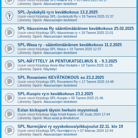
Lähetetty Sijainti:
Alaosastojen tiedotteet
SPL-Jyväskylä ry:n kevätkokous 13.2.2025
Uusin viesti Kirjoittaja
SPL-Jyväskylä Ry
«
19 Tammi 2025 21:37
Lähetetty Sijainti:
Alaosastojen tiedotteet
SPL Itäuusimaa Ry sääntömääräinen kevätkokous 25.02.2025
Uusin viesti Kirjoittaja
SPL-Itäuusimaa ry
«
19 Tammi 2025 21:01
Lähetetty Sijainti:
Alaosastojen tiedotteet
SPL-Wasa ry - sääntömääräinen kevätkokous 11.2.2025
Uusin viesti Kirjoittaja
SPL Wasa
«
19 Tammi 2025 12:37
Lähetetty Sijainti:
Alaosastojen tiedotteet
SPL-NÄYTTELY JA PENTUKATSELMUS 8. - 9.3.2025
Uusin viesti Kirjoittaja
Anne-Mari Kivilahti
«
19 Tammi 2025 11:05
Lähetetty Sijainti:
Näyttelyt
SPL Rovaniemi KEVÄTKOKOUS su 23.2.2025
Uusin viesti Kirjoittaja
SPL Rovaniemi Ry
«
17 Tammi 2025 14:48
Lähetetty Sijainti:
Alaosastojen tiedotteet
SPL-Kuopio ry:n kevätkokous 23.2.2025
Uusin viesti Kirjoittaja
SPL-Kuopio
«
05 Tammi 2025 21:46
Lähetetty Sijainti:
Alaosastojen tiedotteet
Eslan kickspark täysin herkuin myynnissä
Uusin viesti Kirjoittaja
Seija Irmeli Kaisto
«
06 Joulu 2024 17:44
Lähetetty Sijainti:
Muut asiat ja ilmoitukset
SPL Nurmijärvi ry syyskokous/pikkujoulut 22.11. klo 19
Uusin viesti Kirjoittaja
SPL-Nurmijärvi ry
«
07 Marras 2024 12:44
Lähetetty Sijainti:
Alaosastojen tiedotteet