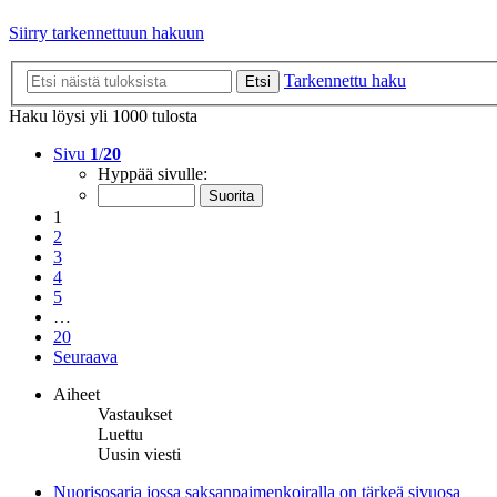
Siirry tarkennettuun hakuun
Tarkennettu haku
Etsi
Haku löysi yli 1000 tulosta
Sivu
1
/
20
Hyppää sivulle:
1
2
3
4
5
…
20
Seuraava
Aiheet
Vastaukset
Luettu
Uusin viesti
Nuorisosarja jossa saksanpaimenkoiralla on tärkeä sivuosa