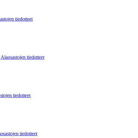
astojen tiedotteet
:
Alaosastojen tiedotteet
stojen tiedotteet
osastojen tiedotteet