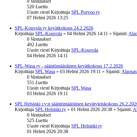
0
Vastaukset
520
Luettu
Uusin viesti
Kirjoittaja
SPL Porvoo ry
07 Helmi 2026 13:25
SPL-Kouvola ry kevätkokous 24.2.2026
Kirjoittaja
SPL-Kouvola
»
04 Helmi 2026 14:11
» Sijainti:
Alao
0
Vastaukset
492
Luettu
Uusin viesti
Kirjoittaja
SPL-Kouvola
04 Helmi 2026 14:11
SPL-Wasa ry - sääntömääräinen kevätkokous 17.2.2026
Kirjoittaja
SPL Wasa
»
03 Helmi 2026 19:11
» Sijainti:
Alaosast
0
Vastaukset
551
Luettu
Uusin viesti
Kirjoittaja
SPL Wasa
03 Helmi 2026 19:11
SPL Helsinki r.y:n sääntömääräinen kevätyleiskokous 26.2.202
Kirjoittaja
SPL Helsinki ry
»
01 Helmi 2026 20:38
» Sijainti:
Al
0
Vastaukset
525
Luettu
Uusin viesti
Kirjoittaja
SPL Helsinki ry
01 Helmi 2026 20:38