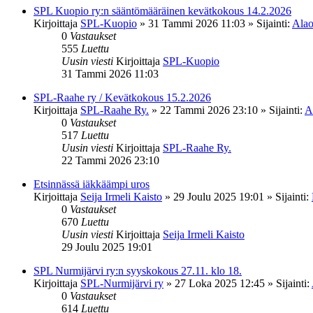
SPL Kuopio ry:n sääntömääräinen kevätkokous 14.2.2026
Kirjoittaja
SPL-Kuopio
»
31 Tammi 2026 11:03
» Sijainti:
Alao
0
Vastaukset
555
Luettu
Uusin viesti
Kirjoittaja
SPL-Kuopio
31 Tammi 2026 11:03
SPL-Raahe ry / Kevätkokous 15.2.2026
Kirjoittaja
SPL-Raahe Ry.
»
22 Tammi 2026 23:10
» Sijainti:
A
0
Vastaukset
517
Luettu
Uusin viesti
Kirjoittaja
SPL-Raahe Ry.
22 Tammi 2026 23:10
Etsinnässä iäkkäämpi uros
Kirjoittaja
Seija Irmeli Kaisto
»
29 Joulu 2025 19:01
» Sijainti:
0
Vastaukset
670
Luettu
Uusin viesti
Kirjoittaja
Seija Irmeli Kaisto
29 Joulu 2025 19:01
SPL Nurmijärvi ry:n syyskokous 27.11. klo 18.
Kirjoittaja
SPL-Nurmijärvi ry
»
27 Loka 2025 12:45
» Sijainti:
0
Vastaukset
614
Luettu