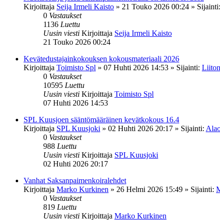
Kirjoittaja
Seija Irmeli Kaisto
»
21 Touko 2026 00:24
» Sijainti
0
Vastaukset
1136
Luettu
Uusin viesti
Kirjoittaja
Seija Irmeli Kaisto
21 Touko 2026 00:24
Kevätedustajainkokouksen kokousmateriaali 2026
Kirjoittaja
Toimisto Spl
»
07 Huhti 2026 14:53
» Sijainti:
Liiton
0
Vastaukset
10595
Luettu
Uusin viesti
Kirjoittaja
Toimisto Spl
07 Huhti 2026 14:53
SPL Kuusjoen sääntömääräinen kevätkokous 16.4
Kirjoittaja
SPL Kuusjoki
»
02 Huhti 2026 20:17
» Sijainti:
Alao
0
Vastaukset
988
Luettu
Uusin viesti
Kirjoittaja
SPL Kuusjoki
02 Huhti 2026 20:17
Vanhat Saksanpaimenkoiralehdet
Kirjoittaja
Marko Kurkinen
»
26 Helmi 2026 15:49
» Sijainti:
M
0
Vastaukset
819
Luettu
Uusin viesti
Kirjoittaja
Marko Kurkinen