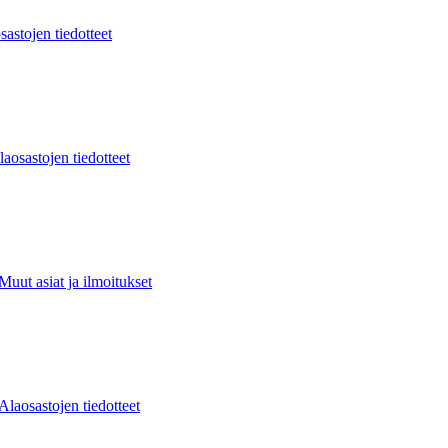
sastojen tiedotteet
laosastojen tiedotteet
Muut asiat ja ilmoitukset
Alaosastojen tiedotteet