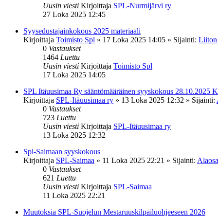
Uusin viesti
Kirjoittaja
SPL-Nurmijärvi ry
27 Loka 2025 12:45
Syysedustajainkokous 2025 materiaali
Kirjoittaja
Toimisto Spl
»
17 Loka 2025 14:05
» Sijainti:
Liiton
0
Vastaukset
1464
Luettu
Uusin viesti
Kirjoittaja
Toimisto Spl
17 Loka 2025 14:05
SPL Itäuusimaa Ry sääntömääräinen syyskokous 28.10.2025 K
Kirjoittaja
SPL-Itäuusimaa ry
»
13 Loka 2025 12:32
» Sijainti:
0
Vastaukset
723
Luettu
Uusin viesti
Kirjoittaja
SPL-Itäuusimaa ry
13 Loka 2025 12:32
Spl-Saimaan syyskokous
Kirjoittaja
SPL-Saimaa
»
11 Loka 2025 22:21
» Sijainti:
Alaosa
0
Vastaukset
621
Luettu
Uusin viesti
Kirjoittaja
SPL-Saimaa
11 Loka 2025 22:21
Muutoksia SPL-Suojelun Mestaruuskilpailuohjeeseen 2026