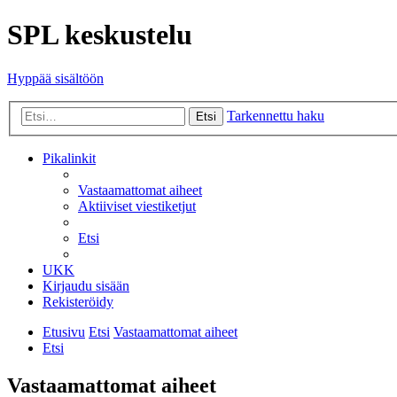
SPL keskustelu
Hyppää sisältöön
Tarkennettu haku
Etsi
Pikalinkit
Vastaamattomat aiheet
Aktiiviset viestiketjut
Etsi
UKK
Kirjaudu sisään
Rekisteröidy
Etusivu
Etsi
Vastaamattomat aiheet
Etsi
Vastaamattomat aiheet