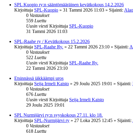
SPL Kuopio ry:n sääntömääräinen kevätkokous 14.2.2026
Kirjoittaja
SPL-Kuopio
»
31 Tammi 2026 11:03
» Sijainti:
Alao
0
Vastaukset
559
Luettu
Uusin viesti
Kirjoittaja
SPL-Kuopio
31 Tammi 2026 11:03
SPL-Raahe ry / Kevätkokous 15.2.2026
Kirjoittaja
SPL-Raahe Ry.
»
22 Tammi 2026 23:10
» Sijainti:
A
0
Vastaukset
522
Luettu
Uusin viesti
Kirjoittaja
SPL-Raahe Ry.
22 Tammi 2026 23:10
Etsinnässä iäkkäämpi uros
Kirjoittaja
Seija Irmeli Kaisto
»
29 Joulu 2025 19:01
» Sijainti:
0
Vastaukset
676
Luettu
Uusin viesti
Kirjoittaja
Seija Irmeli Kaisto
29 Joulu 2025 19:01
SPL Nurmijärvi ry:n syyskokous 27.11. klo 18.
Kirjoittaja
SPL-Nurmijärvi ry
»
27 Loka 2025 12:45
» Sijainti:
0
Vastaukset
618
Luettu