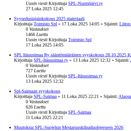
Uusin viesti
Kirjoittaja
SPL-Nurmijärvi ry
27 Loka 2025 12:45
Syysedustajainkokous 2025 materiaali
Kirjoittaja
Toimisto Spl
»
17 Loka 2025 14:05
» Sijainti:
Liiton
0
Vastaukset
1466
Luettu
Uusin viesti
Kirjoittaja
Toimisto Spl
17 Loka 2025 14:05
SPL Itäuusimaa Ry sääntömääräinen syyskokous 28.10.2025 K
Kirjoittaja
SPL-Itäuusimaa ry
»
13 Loka 2025 12:32
» Sijainti:
0
Vastaukset
727
Luettu
Uusin viesti
Kirjoittaja
SPL-Itäuusimaa ry
13 Loka 2025 12:32
Spl-Saimaan syyskokous
Kirjoittaja
SPL-Saimaa
»
11 Loka 2025 22:21
» Sijainti:
Alaosa
0
Vastaukset
626
Luettu
Uusin viesti
Kirjoittaja
SPL-Saimaa
11 Loka 2025 22:21
Muutoksia SPL-Suojelun Mestaruuskilpailuohjeeseen 2026