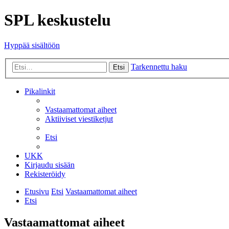
SPL keskustelu
Hyppää sisältöön
Tarkennettu haku
Etsi
Pikalinkit
Vastaamattomat aiheet
Aktiiviset viestiketjut
Etsi
UKK
Kirjaudu sisään
Rekisteröidy
Etusivu
Etsi
Vastaamattomat aiheet
Etsi
Vastaamattomat aiheet