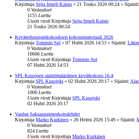
Kirjoittaja
Seija Irmeli Kaisto
»
21 Touko 2026 00:24
» Sijainti
0
Vastaukset
1155
Luettu
Uusin viesti
Kirjoittaja
Seija Irmeli Kaisto
21 Touko 2026 00:24
Kevätedustajainkokouksen kokousmateriaali 2026
Kirjoittaja
Toimisto Spl
»
07 Huhti 2026 14:53
» Sijainti:
Liiton
0
Vastaukset
10606
Luettu
Uusin viesti
Kirjoittaja
Toimisto Spl
07 Huhti 2026 14:53
SPL Kuusjoen sääntömääräinen kevätkokous 16.4
Kirjoittaja
SPL Kuusjoki
»
02 Huhti 2026 20:17
» Sijainti:
Alao
0
Vastaukset
1006
Luettu
Uusin viesti
Kirjoittaja
SPL Kuusjoki
02 Huhti 2026 20:17
Vanhat Saksanpaimenkoiralehdet
Kirjoittaja
Marko Kurkinen
»
26 Helmi 2026 15:49
» Sijainti:
M
0
Vastaukset
824
Luettu
Uusin viesti
Kirjoittaja
Marko Kurkinen