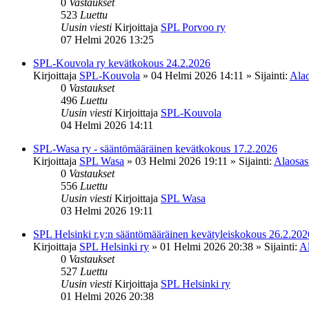
0
Vastaukset
523
Luettu
Uusin viesti
Kirjoittaja
SPL Porvoo ry
07 Helmi 2026 13:25
SPL-Kouvola ry kevätkokous 24.2.2026
Kirjoittaja
SPL-Kouvola
»
04 Helmi 2026 14:11
» Sijainti:
Alao
0
Vastaukset
496
Luettu
Uusin viesti
Kirjoittaja
SPL-Kouvola
04 Helmi 2026 14:11
SPL-Wasa ry - sääntömääräinen kevätkokous 17.2.2026
Kirjoittaja
SPL Wasa
»
03 Helmi 2026 19:11
» Sijainti:
Alaosast
0
Vastaukset
556
Luettu
Uusin viesti
Kirjoittaja
SPL Wasa
03 Helmi 2026 19:11
SPL Helsinki r.y:n sääntömääräinen kevätyleiskokous 26.2.202
Kirjoittaja
SPL Helsinki ry
»
01 Helmi 2026 20:38
» Sijainti:
Al
0
Vastaukset
527
Luettu
Uusin viesti
Kirjoittaja
SPL Helsinki ry
01 Helmi 2026 20:38