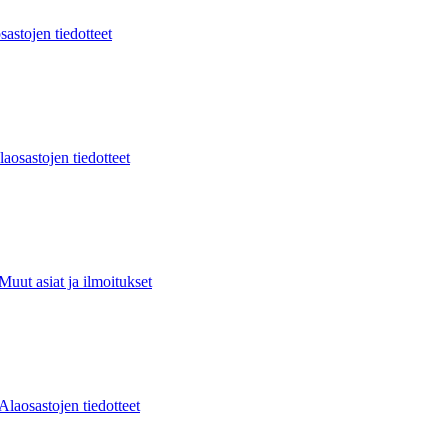
sastojen tiedotteet
laosastojen tiedotteet
Muut asiat ja ilmoitukset
Alaosastojen tiedotteet