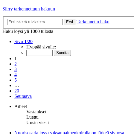
Siirry tarkennettuun hakuun
Tarkennettu haku
Etsi
Haku löysi yli 1000 tulosta
Sivu
1
/
20
Hyppää sivulle:
1
2
3
4
5
…
20
Seuraava
Aiheet
Vastaukset
Luettu
Uusin viesti
Nuorisosarja jossa saksanpaimenkoiralla on tärkeä sivuosa