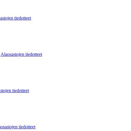
astojen tiedotteet
:
Alaosastojen tiedotteet
stojen tiedotteet
osastojen tiedotteet