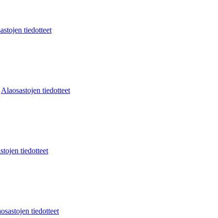
astojen tiedotteet
:
Alaosastojen tiedotteet
stojen tiedotteet
osastojen tiedotteet