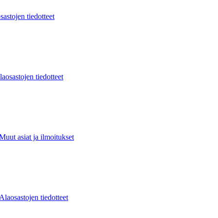
sastojen tiedotteet
laosastojen tiedotteet
Muut asiat ja ilmoitukset
Alaosastojen tiedotteet