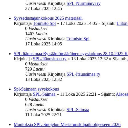
Uusin viesti
Kirjoittaja
SPL-Nurmijärvi ry
27 Loka 2025 12:45
Syysedustajainkokous 2025 materiaali
Kirjoittaja
Toimisto Spl
»
17 Loka 2025 14:05
» Sijainti:
Liiton
0
Vastaukset
1467
Luettu
Uusin viesti
Kirjoittaja
Toimisto Spl
17 Loka 2025 14:05
SPL Itäuusimaa Ry sääntömääräinen syyskokous 28.10.2025 K
Kirjoittaja
SPL-Itäuusimaa ry
»
13 Loka 2025 12:32
» Sijainti:
0
Vastaukset
729
Luettu
Uusin viesti
Kirjoittaja
SPL-Itäuusimaa ry
13 Loka 2025 12:32
Spl-Saimaan syyskokous
Kirjoittaja
SPL-Saimaa
»
11 Loka 2025 22:21
» Sijainti:
Alaosa
0
Vastaukset
628
Luettu
Uusin viesti
Kirjoittaja
SPL-Saimaa
11 Loka 2025 22:21
Muutoksia SPL-Suojelun Mestaruuskilpailuohjeeseen 2026