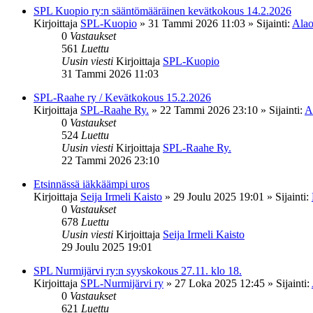
SPL Kuopio ry:n sääntömääräinen kevätkokous 14.2.2026
Kirjoittaja
SPL-Kuopio
»
31 Tammi 2026 11:03
» Sijainti:
Alao
0
Vastaukset
561
Luettu
Uusin viesti
Kirjoittaja
SPL-Kuopio
31 Tammi 2026 11:03
SPL-Raahe ry / Kevätkokous 15.2.2026
Kirjoittaja
SPL-Raahe Ry.
»
22 Tammi 2026 23:10
» Sijainti:
A
0
Vastaukset
524
Luettu
Uusin viesti
Kirjoittaja
SPL-Raahe Ry.
22 Tammi 2026 23:10
Etsinnässä iäkkäämpi uros
Kirjoittaja
Seija Irmeli Kaisto
»
29 Joulu 2025 19:01
» Sijainti:
0
Vastaukset
678
Luettu
Uusin viesti
Kirjoittaja
Seija Irmeli Kaisto
29 Joulu 2025 19:01
SPL Nurmijärvi ry:n syyskokous 27.11. klo 18.
Kirjoittaja
SPL-Nurmijärvi ry
»
27 Loka 2025 12:45
» Sijainti:
0
Vastaukset
621
Luettu