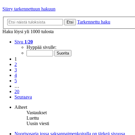
Siirry tarkennettuun hakuun
Tarkennettu haku
Etsi
Haku löysi yli 1000 tulosta
Sivu
1
/
20
Hyppää sivulle:
1
2
3
4
5
…
20
Seuraava
Aiheet
Vastaukset
Luettu
Uusin viesti
Nuorisosarja jossa saksanpaimenkoiralla on tärkeä sivuosa