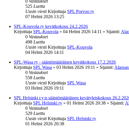
0
Vastaukset
525
Luettu
Uusin viesti
Kirjoittaja
SPL Porvoo ry
07 Helmi 2026 13:25
SPL-Kouvola ry kevätkokous 24.2.2026
Kirjoittaja
SPL-Kouvola
»
04 Helmi 2026 14:11
» Sijainti:
Alao
0
Vastaukset
498
Luettu
Uusin viesti
Kirjoittaja
SPL-Kouvola
04 Helmi 2026 14:11
SPL-Wasa ry - sääntömääräinen kevätkokous 17.2.2026
Kirjoittaja
SPL Wasa
»
03 Helmi 2026 19:11
» Sijainti:
Alaosast
0
Vastaukset
558
Luettu
Uusin viesti
Kirjoittaja
SPL Wasa
03 Helmi 2026 19:11
SPL Helsinki r.y:n sääntömääräinen kevätyleiskokous 26.2.202
Kirjoittaja
SPL Helsinki ry
»
01 Helmi 2026 20:38
» Sijainti:
Al
0
Vastaukset
529
Luettu
Uusin viesti
Kirjoittaja
SPL Helsinki ry
01 Helmi 2026 20:38