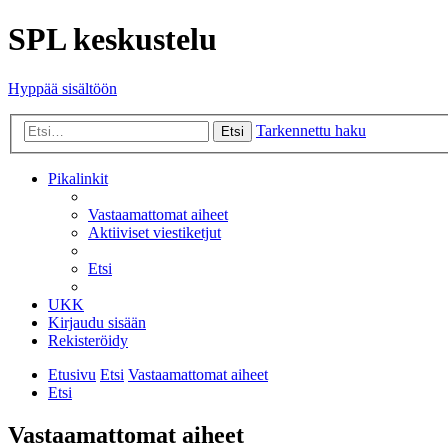
SPL keskustelu
Hyppää sisältöön
Tarkennettu haku
Etsi
Pikalinkit
Vastaamattomat aiheet
Aktiiviset viestiketjut
Etsi
UKK
Kirjaudu sisään
Rekisteröidy
Etusivu
Etsi
Vastaamattomat aiheet
Etsi
Vastaamattomat aiheet