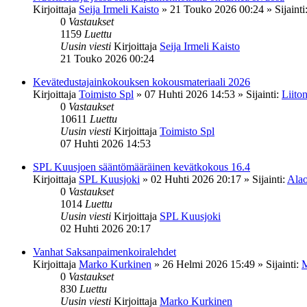
Kirjoittaja
Seija Irmeli Kaisto
»
21 Touko 2026 00:24
» Sijainti
0
Vastaukset
1159
Luettu
Uusin viesti
Kirjoittaja
Seija Irmeli Kaisto
21 Touko 2026 00:24
Kevätedustajainkokouksen kokousmateriaali 2026
Kirjoittaja
Toimisto Spl
»
07 Huhti 2026 14:53
» Sijainti:
Liiton
0
Vastaukset
10611
Luettu
Uusin viesti
Kirjoittaja
Toimisto Spl
07 Huhti 2026 14:53
SPL Kuusjoen sääntömääräinen kevätkokous 16.4
Kirjoittaja
SPL Kuusjoki
»
02 Huhti 2026 20:17
» Sijainti:
Alao
0
Vastaukset
1014
Luettu
Uusin viesti
Kirjoittaja
SPL Kuusjoki
02 Huhti 2026 20:17
Vanhat Saksanpaimenkoiralehdet
Kirjoittaja
Marko Kurkinen
»
26 Helmi 2026 15:49
» Sijainti:
M
0
Vastaukset
830
Luettu
Uusin viesti
Kirjoittaja
Marko Kurkinen