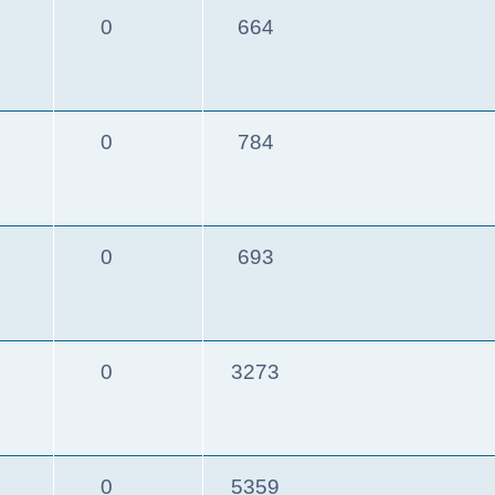
0
664
0
784
0
693
0
3273
0
5359