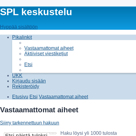
SPL keskustelu
Hyppää sisältöön
Pikalinkit
Vastaamattomat aiheet
Aktiiviset viestiketjut
Etsi
UKK
Kirjaudu sisään
Rekisteröidy
Etusivu
Etsi
Vastaamattomat aiheet
Vastaamattomat aiheet
Siirry tarkennettuun hakuun
Haku löysi yli 1000 tulosta
Etsi
Tarkennettu haku