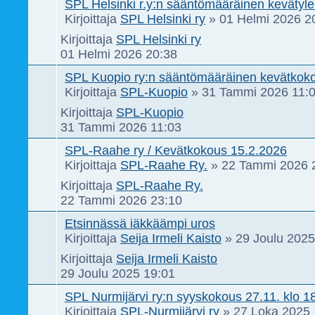
SPL Helsinki r.y:n sääntömääräinen kevätyl
Kirjoittaja
SPL Helsinki ry
»
01 Helmi 2026 2
Kirjoittaja
SPL Helsinki ry
01 Helmi 2026 20:38
SPL Kuopio ry:n sääntömääräinen kevätkok
Kirjoittaja
SPL-Kuopio
»
31 Tammi 2026 11:
Kirjoittaja
SPL-Kuopio
31 Tammi 2026 11:03
SPL-Raahe ry / Kevätkokous 15.2.2026
Kirjoittaja
SPL-Raahe Ry.
»
22 Tammi 2026 
Kirjoittaja
SPL-Raahe Ry.
22 Tammi 2026 23:10
Etsinnässä iäkkäämpi uros
Kirjoittaja
Seija Irmeli Kaisto
»
29 Joulu 2025
Kirjoittaja
Seija Irmeli Kaisto
29 Joulu 2025 19:01
SPL Nurmijärvi ry:n syyskokous 27.11. klo 18
Kirjoittaja
SPL-Nurmijärvi ry
»
27 Loka 2025 