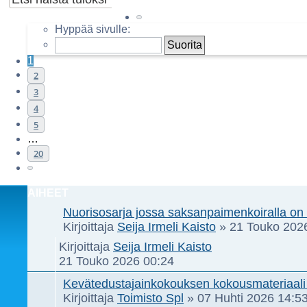
Sivu
1
/
20
Hyppää sivulle:
1
2
3
4
5
…
20
Seuraava
AIHEET
Nuorisosarja jossa saksanpaimenkoiralla on
Kirjoittaja
Seija Irmeli Kaisto
»
21 Touko 202
Kirjoittaja
Seija Irmeli Kaisto
21 Touko 2026 00:24
Kevätedustajainkokouksen kokousmateriaali
Kirjoittaja
Toimisto Spl
»
07 Huhti 2026 14:5