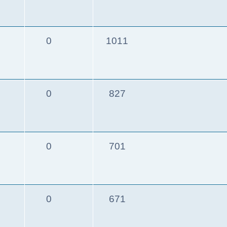
0
1011
0
827
0
701
0
671