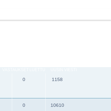
VASTAUKSET
LUETTU
UUSIN VIESTI
0
1158
0
10610