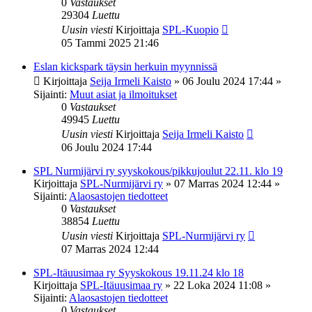
0
Vastaukset
29304
Luettu
Uusin viesti
Kirjoittaja
SPL-Kuopio
05 Tammi 2025 21:46
Eslan kickspark täysin herkuin myynnissä
Kirjoittaja
Seija Irmeli Kaisto
»
06 Joulu 2024 17:44
»
Sijainti:
Muut asiat ja ilmoitukset
0
Vastaukset
49945
Luettu
Uusin viesti
Kirjoittaja
Seija Irmeli Kaisto
06 Joulu 2024 17:44
SPL Nurmijärvi ry syyskokous/pikkujoulut 22.11. klo 19
Kirjoittaja
SPL-Nurmijärvi ry
»
07 Marras 2024 12:44
»
Sijainti:
Alaosastojen tiedotteet
0
Vastaukset
38854
Luettu
Uusin viesti
Kirjoittaja
SPL-Nurmijärvi ry
07 Marras 2024 12:44
SPL-Itäuusimaa ry Syyskokous 19.11.24 klo 18
Kirjoittaja
SPL-Itäuusimaa ry
»
22 Loka 2024 11:08
»
Sijainti:
Alaosastojen tiedotteet
0
Vastaukset