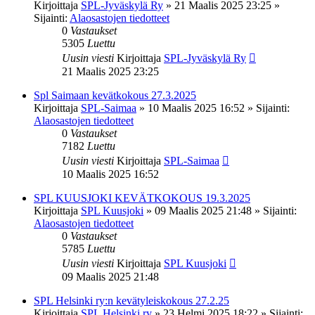
Kirjoittaja
SPL-Jyväskylä Ry
»
21 Maalis 2025 23:25
»
Sijainti:
Alaosastojen tiedotteet
0
Vastaukset
5305
Luettu
Uusin viesti
Kirjoittaja
SPL-Jyväskylä Ry
21 Maalis 2025 23:25
Spl Saimaan kevätkokous 27.3.2025
Kirjoittaja
SPL-Saimaa
»
10 Maalis 2025 16:52
» Sijainti:
Alaosastojen tiedotteet
0
Vastaukset
7182
Luettu
Uusin viesti
Kirjoittaja
SPL-Saimaa
10 Maalis 2025 16:52
SPL KUUSJOKI KEVÄTKOKOUS 19.3.2025
Kirjoittaja
SPL Kuusjoki
»
09 Maalis 2025 21:48
» Sijainti:
Alaosastojen tiedotteet
0
Vastaukset
5785
Luettu
Uusin viesti
Kirjoittaja
SPL Kuusjoki
09 Maalis 2025 21:48
SPL Helsinki ry:n kevätyleiskokous 27.2.25
Kirjoittaja
SPL Helsinki ry
»
23 Helmi 2025 18:22
» Sijainti: