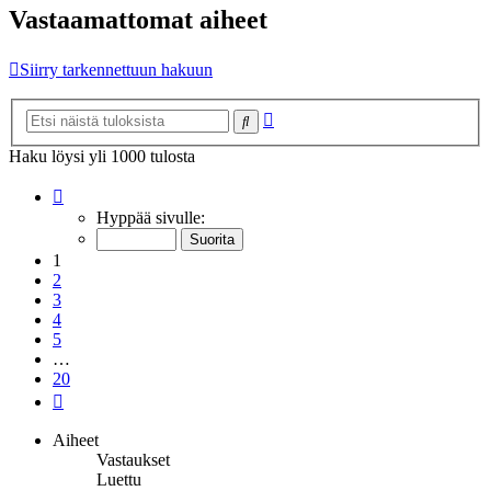
Vastaamattomat aiheet
Siirry tarkennettuun hakuun
Tarkennettu
Etsi
haku
Haku löysi yli 1000 tulosta
Sivu
1
/
20
Hyppää sivulle:
1
2
3
4
5
…
20
Seuraava
Aiheet
Vastaukset
Luettu