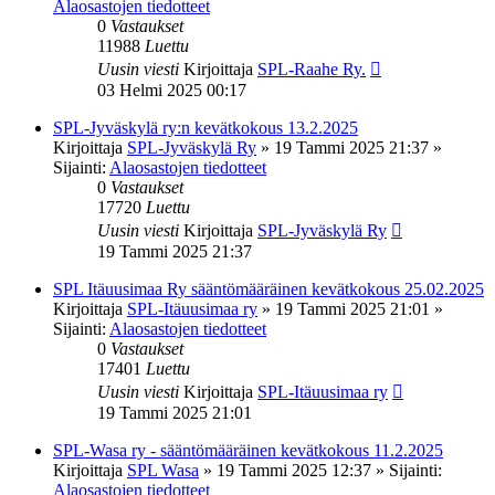
Alaosastojen tiedotteet
0
Vastaukset
11988
Luettu
Uusin viesti
Kirjoittaja
SPL-Raahe Ry.
03 Helmi 2025 00:17
SPL-Jyväskylä ry:n kevätkokous 13.2.2025
Kirjoittaja
SPL-Jyväskylä Ry
»
19 Tammi 2025 21:37
»
Sijainti:
Alaosastojen tiedotteet
0
Vastaukset
17720
Luettu
Uusin viesti
Kirjoittaja
SPL-Jyväskylä Ry
19 Tammi 2025 21:37
SPL Itäuusimaa Ry sääntömääräinen kevätkokous 25.02.2025
Kirjoittaja
SPL-Itäuusimaa ry
»
19 Tammi 2025 21:01
»
Sijainti:
Alaosastojen tiedotteet
0
Vastaukset
17401
Luettu
Uusin viesti
Kirjoittaja
SPL-Itäuusimaa ry
19 Tammi 2025 21:01
SPL-Wasa ry - sääntömääräinen kevätkokous 11.2.2025
Kirjoittaja
SPL Wasa
»
19 Tammi 2025 12:37
» Sijainti:
Alaosastojen tiedotteet