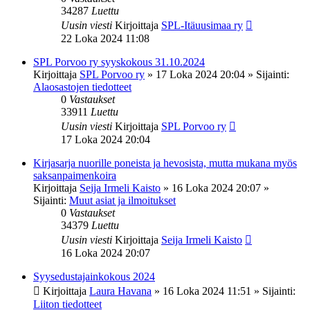
34287
Luettu
Uusin viesti
Kirjoittaja
SPL-Itäuusimaa ry
22 Loka 2024 11:08
SPL Porvoo ry syyskokous 31.10.2024
Kirjoittaja
SPL Porvoo ry
»
17 Loka 2024 20:04
» Sijainti:
Alaosastojen tiedotteet
0
Vastaukset
33911
Luettu
Uusin viesti
Kirjoittaja
SPL Porvoo ry
17 Loka 2024 20:04
Kirjasarja nuorille poneista ja hevosista, mutta mukana myös
saksanpaimenkoira
Kirjoittaja
Seija Irmeli Kaisto
»
16 Loka 2024 20:07
»
Sijainti:
Muut asiat ja ilmoitukset
0
Vastaukset
34379
Luettu
Uusin viesti
Kirjoittaja
Seija Irmeli Kaisto
16 Loka 2024 20:07
Syysedustajainkokous 2024
Kirjoittaja
Laura Havana
»
16 Loka 2024 11:51
» Sijainti:
Liiton tiedotteet