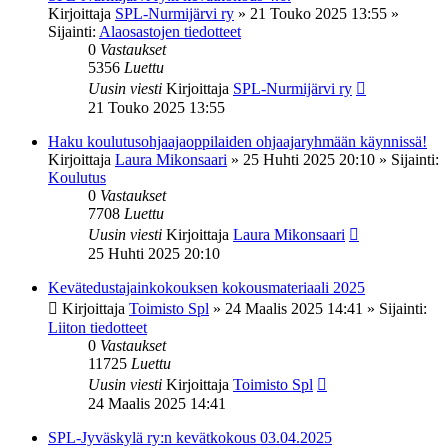
Kirjoittaja
SPL-Nurmijärvi ry
»
21 Touko 2025 13:55
»
Sijainti:
Alaosastojen tiedotteet
0
Vastaukset
5356
Luettu
Uusin viesti
Kirjoittaja
SPL-Nurmijärvi ry
21 Touko 2025 13:55
Haku koulutusohjaajaoppilaiden ohjaajaryhmään käynnissä!
Kirjoittaja
Laura Mikonsaari
»
25 Huhti 2025 20:10
» Sijainti:
Koulutus
0
Vastaukset
7708
Luettu
Uusin viesti
Kirjoittaja
Laura Mikonsaari
25 Huhti 2025 20:10
Kevätedustajainkokouksen kokousmateriaali 2025
Kirjoittaja
Toimisto Spl
»
24 Maalis 2025 14:41
» Sijainti:
Liiton tiedotteet
0
Vastaukset
11725
Luettu
Uusin viesti
Kirjoittaja
Toimisto Spl
24 Maalis 2025 14:41
SPL-Jyväskylä ry:n kevätkokous 03.04.2025