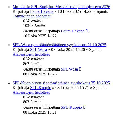
Muutoksia SPL-Suojelun Mestaruuskilpailuohjeeseen 2026
Kirjoittaja
Laura Havana
»
10 Loka 2025 14:22
» Sijainti:
Toimikuntien tiedotteet
0
Vastaukset
10368
Luettu
Uusin viesti
Kirjoittaja
Laura Havana
10 Loka 2025 14:22
SPL-Wasa ry:n sääntömääräinen syyskokous 21.10.2025
Kirjoittaja
SPL Wasa
»
08 Loka 2025 16:26
» Sijainti:
Alaosastojen tiedotteet
0
Vastaukset
862
Luettu
Uusin viesti
Kirjoittaja
SPL Wasa
08 Loka 2025 16:26
SPL-Kuopio ry:n sääntömääräinen syyskokous 25.10.2025
Kirjoittaja
SPL-Kuopio
»
08 Loka 2025 15:21
» Sijainti:
Alaosastojen tiedotteet
0
Vastaukset
803
Luettu
Uusin viesti
Kirjoittaja
SPL-Kuopio
08 Loka 2025 15:21