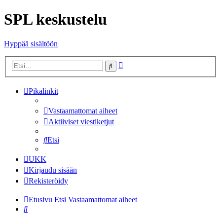
SPL keskustelu
Hyppää sisältöön
Tarkennettu
Etsi
haku
Pikalinkit
Vastaamattomat aiheet
Aktiiviset viestiketjut
Etsi
UKK
Kirjaudu sisään
Rekisteröidy
Etusivu
Etsi
Vastaamattomat aiheet
Etsi