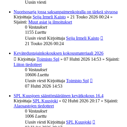
Uusin viesti
Nuorisosarja jossa saksanpaimenkoiralla on tärkeä sivuosa
Kirjoittaja
Seija Irmeli Kaisto
»
21 Touko 2026 00:24
»
Sijainti:
Muut asiat ja ilmoitukset
0
Vastaukset
1155
Luettu
Uusin viesti
Kirjoittaja
Seija Irmeli Kaisto
21 Touko 2026 00:24
Kevätedustajainkokouksen kokousmateriaali 2026
Kirjoittaja
Toimisto Spl
»
07 Huhti 2026 14:53
» Sijainti:
Liiton tiedotteet
0
Vastaukset
10606
Luettu
Uusin viesti
Kirjoittaja
Toimisto Spl
07 Huhti 2026 14:53
SPL Kuusjoen sääntömääräinen kevätkokous 16.4
Kirjoittaja
SPL Kuusjoki
»
02 Huhti 2026 20:17
» Sijainti:
Alaosastojen tiedotteet
0
Vastaukset
1006
Luettu
Uusin viesti
Kirjoittaja
SPL Kuusjoki