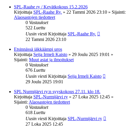
SPL-Raahe ry / Kevätkokous 15.2.2026
Kirjoittaja
SPL-Raahe Ry.
»
22 Tammi 2026 23:10
» Sijainti:
Alaosastojen tiedotteet
0
Vastaukset
522
Luettu
Uusin viesti
Kirjoittaja
SPL-Raahe Ry.
22 Tammi 2026 23:10
Etsinnässä iäkkäämpi uros
Kirjoittaja
Seija Irmeli Kaisto
»
29 Joulu 2025 19:01
»
Sijainti:
Muut asiat ja ilmoitukset
0
Vastaukset
676
Luettu
Uusin viesti
Kirjoittaja
Seija Irmeli Kaisto
29 Joulu 2025 19:01
SPL Nurmijärvi ry:n syyskokous 27.11. klo 18.
Kirjoittaja
SPL-Nurmijärvi ry
»
27 Loka 2025 12:45
»
Sijainti:
Alaosastojen tiedotteet
0
Vastaukset
618
Luettu
Uusin viesti
Kirjoittaja
SPL-Nurmijärvi ry
27 Loka 2025 12:45