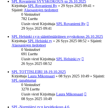
SPL Rovaniemi SYYSKOKOUS su 26.10.2025
Kirjoittaja
SPL Rovaniemi Ry
»
29 Syys 2025 09:41
»
Sijainti:
Alaosastojen tiedotteet
0
Vastaukset
782
Luettu
Uusin viesti
Kirjoittaja
SPL Rovaniemi Ry
29 Syys 2025 09:41
SPL Helsinki r.y:n sääntömääräinen syyskokous 26.10.2025
Kirjoittaja
SPL Helsinki ry
»
26 Syys 2025 08:52
» Sijainti:
Alaosastojen tiedotteet
0
Vastaukset
691
Luettu
Uusin viesti
Kirjoittaja
SPL Helsinki ry
26 Syys 2025 08:52
SPL TOTTISLEIRI 18-19.10.2025
Kirjoittaja
Laura Mikonsaari
»
08 Syys 2025 10:49
» Sijainti:
SPL-tapahtumat
0
Vastaukset
3270
Luettu
Uusin viesti
Kirjoittaja
Laura Mikonsaari
08 Syys 2025 10:49
SPL-Nurmijärvi ry:n kevätkokous 4.6.