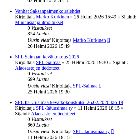
02 Huhti 2026 20:17
Vanhat Saksanpaimenkoiralehdet
Kirjoittaja
Marko Kurkinen
»
26 Helmi 2026 15:49
» Sijainti:
Muut asiat ja ilmoitukset
0
Vastaukset
824
Luettu
Uusin viesti
Kirjoittaja
Marko Kurkinen
26 Helmi 2026 15:49
SPL Saimaan kevätkokous 2026
Kirjoittaja
SPL-Saimaa
»
25 Helmi 2026 19:30
» Sijainti:
Alaosastojen tiedotteet
0
Vastaukset
699
Luettu
Uusin viesti
Kirjoittaja
SPL-Saimaa
25 Helmi 2026 19:30
SPL Itä-Uusimaa kevätkokouskutsu 26.02.2026 klo 18
Kirjoittaja
SPL-Itäuusimaa ry
»
11 Helmi 2026 18:15
»
Sijainti:
Alaosastojen tiedotteet
0
Vastaukset
669
Luettu
Uusin viesti
Kirjoittaja
SPL-Itäuusimaa ry
11 Helmi 2026 18:15