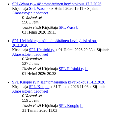
SPL-Wasa ry - sääntömääräinen kevätkokous 17.2.2026
Kirjoittaja
SPL Wasa
»
03 Helmi 2026 19:11
» Sijainti:
Alaosastojen tiedotteet
0
Vastaukset
556
Luettu
Uusin viesti
Kirjoittaja
SPL Wasa
03 Helmi 2026 19:11
SPL Helsinki r.y:n sääntömääräinen kevätyleiskokous
26.2.2026
Kirjoittaja
SPL Helsinki ry
»
01 Helmi 2026 20:38
» Sijainti:
Alaosastojen tiedotteet
0
Vastaukset
527
Luettu
Uusin viesti
Kirjoittaja
SPL Helsinki ry
01 Helmi 2026 20:38
SPL Kuopio ry:n sääntömääräinen kevätkokous 14.2.2026
Kirjoittaja
SPL-Kuopio
»
31 Tammi 2026 11:03
» Sijainti:
Alaosastojen tiedotteet
0
Vastaukset
559
Luettu
Uusin viesti
Kirjoittaja
SPL-Kuopio
31 Tammi 2026 11:03