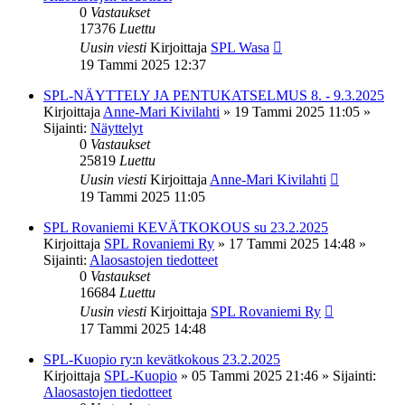
0
Vastaukset
17376
Luettu
Uusin viesti
Kirjoittaja
SPL Wasa
19 Tammi 2025 12:37
SPL-NÄYTTELY JA PENTUKATSELMUS 8. - 9.3.2025
Kirjoittaja
Anne-Mari Kivilahti
»
19 Tammi 2025 11:05
»
Sijainti:
Näyttelyt
0
Vastaukset
25819
Luettu
Uusin viesti
Kirjoittaja
Anne-Mari Kivilahti
19 Tammi 2025 11:05
SPL Rovaniemi KEVÄTKOKOUS su 23.2.2025
Kirjoittaja
SPL Rovaniemi Ry
»
17 Tammi 2025 14:48
»
Sijainti:
Alaosastojen tiedotteet
0
Vastaukset
16684
Luettu
Uusin viesti
Kirjoittaja
SPL Rovaniemi Ry
17 Tammi 2025 14:48
SPL-Kuopio ry:n kevätkokous 23.2.2025
Kirjoittaja
SPL-Kuopio
»
05 Tammi 2025 21:46
» Sijainti:
Alaosastojen tiedotteet