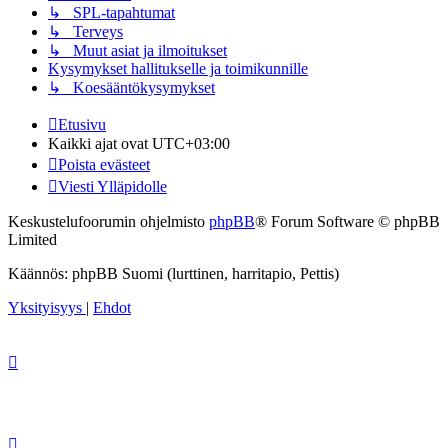
↳ SPL-tapahtumat
↳ Terveys
↳ Muut asiat ja ilmoitukset
Kysymykset hallitukselle ja toimikunnille
↳ Koesääntökysymykset
Etusivu
Kaikki ajat ovat
UTC+03:00
Poista evästeet
Viesti Ylläpidolle
Keskustelufoorumin ohjelmisto
phpBB
® Forum Software © phpBB
Limited
Käännös: phpBB Suomi (lurttinen, harritapio, Pettis)
Yksityisyys
|
Ehdot