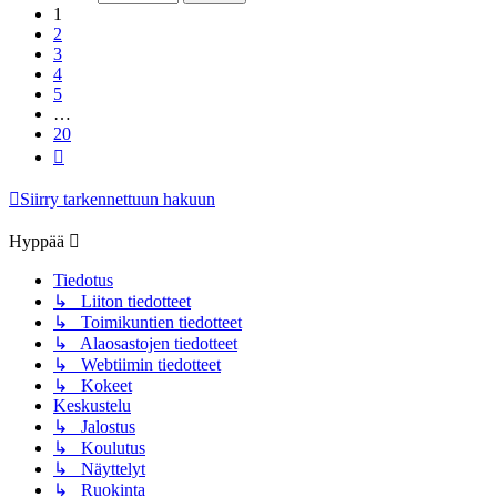
1
2
3
4
5
…
20
Seuraava
Siirry tarkennettuun hakuun
Hyppää
Tiedotus
↳ Liiton tiedotteet
↳ Toimikuntien tiedotteet
↳ Alaosastojen tiedotteet
↳ Webtiimin tiedotteet
↳ Kokeet
Keskustelu
↳ Jalostus
↳ Koulutus
↳ Näyttelyt
↳ Ruokinta