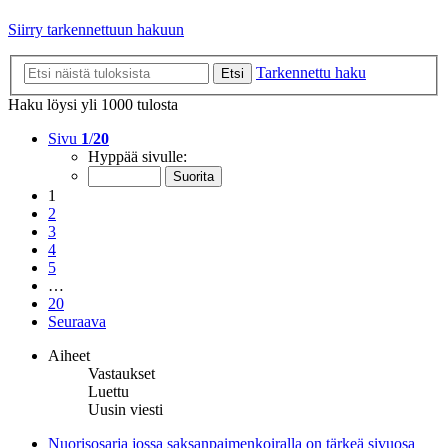
Siirry tarkennettuun hakuun
Tarkennettu haku
Etsi
Haku löysi yli 1000 tulosta
Sivu
1
/
20
Hyppää sivulle:
1
2
3
4
5
…
20
Seuraava
Aiheet
Vastaukset
Luettu
Uusin viesti
Nuorisosarja jossa saksanpaimenkoiralla on tärkeä sivuosa