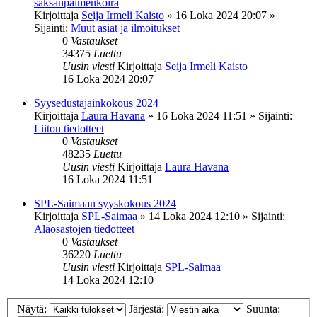
saksanpaimenkoira
Kirjoittaja
Seija Irmeli Kaisto
»
16 Loka 2024 20:07
»
Sijainti:
Muut asiat ja ilmoitukset
0
Vastaukset
34375
Luettu
Uusin viesti
Kirjoittaja
Seija Irmeli Kaisto
16 Loka 2024 20:07
Syysedustajainkokous 2024
Kirjoittaja
Laura Havana
»
16 Loka 2024 11:51
» Sijainti:
Liiton tiedotteet
0
Vastaukset
48235
Luettu
Uusin viesti
Kirjoittaja
Laura Havana
16 Loka 2024 11:51
SPL-Saimaan syyskokous 2024
Kirjoittaja
SPL-Saimaa
»
14 Loka 2024 12:10
» Sijainti:
Alaosastojen tiedotteet
0
Vastaukset
36220
Luettu
Uusin viesti
Kirjoittaja
SPL-Saimaa
14 Loka 2024 12:10
Näytä:
Järjestä:
Suunta: