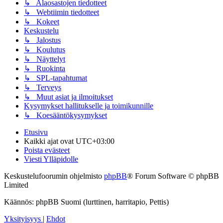
↳ Alaosastojen tiedotteet
↳ Webtiimin tiedotteet
↳ Kokeet
Keskustelu
↳ Jalostus
↳ Koulutus
↳ Näyttelyt
↳ Ruokinta
↳ SPL-tapahtumat
↳ Terveys
↳ Muut asiat ja ilmoitukset
Kysymykset hallitukselle ja toimikunnille
↳ Koesääntökysymykset
Etusivu
Kaikki ajat ovat
UTC+03:00
Poista evästeet
Viesti Ylläpidolle
Keskustelufoorumin ohjelmisto
phpBB
® Forum Software © phpBB
Limited
Käännös: phpBB Suomi (lurttinen, harritapio, Pettis)
Yksityisyys
|
Ehdot