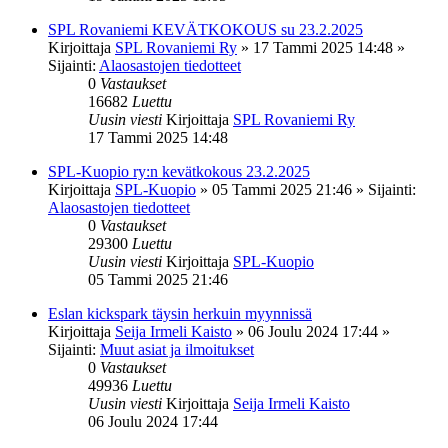
SPL Rovaniemi KEVÄTKOKOUS su 23.2.2025
Kirjoittaja
SPL Rovaniemi Ry
»
17 Tammi 2025 14:48
»
Sijainti:
Alaosastojen tiedotteet
0
Vastaukset
16682
Luettu
Uusin viesti
Kirjoittaja
SPL Rovaniemi Ry
17 Tammi 2025 14:48
SPL-Kuopio ry:n kevätkokous 23.2.2025
Kirjoittaja
SPL-Kuopio
»
05 Tammi 2025 21:46
» Sijainti:
Alaosastojen tiedotteet
0
Vastaukset
29300
Luettu
Uusin viesti
Kirjoittaja
SPL-Kuopio
05 Tammi 2025 21:46
Eslan kickspark täysin herkuin myynnissä
Kirjoittaja
Seija Irmeli Kaisto
»
06 Joulu 2024 17:44
»
Sijainti:
Muut asiat ja ilmoitukset
0
Vastaukset
49936
Luettu
Uusin viesti
Kirjoittaja
Seija Irmeli Kaisto
06 Joulu 2024 17:44