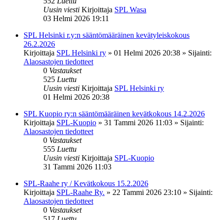
552
Luettu
Uusin viesti
Kirjoittaja
SPL Wasa
03 Helmi 2026 19:11
SPL Helsinki r.y:n sääntömääräinen kevätyleiskokous
26.2.2026
Kirjoittaja
SPL Helsinki ry
»
01 Helmi 2026 20:38
» Sijainti:
Alaosastojen tiedotteet
0
Vastaukset
525
Luettu
Uusin viesti
Kirjoittaja
SPL Helsinki ry
01 Helmi 2026 20:38
SPL Kuopio ry:n sääntömääräinen kevätkokous 14.2.2026
Kirjoittaja
SPL-Kuopio
»
31 Tammi 2026 11:03
» Sijainti:
Alaosastojen tiedotteet
0
Vastaukset
555
Luettu
Uusin viesti
Kirjoittaja
SPL-Kuopio
31 Tammi 2026 11:03
SPL-Raahe ry / Kevätkokous 15.2.2026
Kirjoittaja
SPL-Raahe Ry.
»
22 Tammi 2026 23:10
» Sijainti:
Alaosastojen tiedotteet
0
Vastaukset
517
Luettu