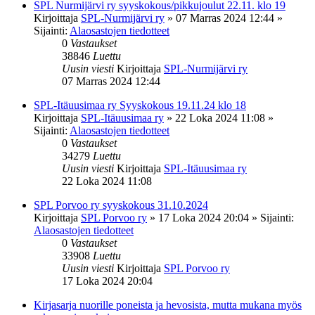
SPL Nurmijärvi ry syyskokous/pikkujoulut 22.11. klo 19
Kirjoittaja
SPL-Nurmijärvi ry
»
07 Marras 2024 12:44
»
Sijainti:
Alaosastojen tiedotteet
0
Vastaukset
38846
Luettu
Uusin viesti
Kirjoittaja
SPL-Nurmijärvi ry
07 Marras 2024 12:44
SPL-Itäuusimaa ry Syyskokous 19.11.24 klo 18
Kirjoittaja
SPL-Itäuusimaa ry
»
22 Loka 2024 11:08
»
Sijainti:
Alaosastojen tiedotteet
0
Vastaukset
34279
Luettu
Uusin viesti
Kirjoittaja
SPL-Itäuusimaa ry
22 Loka 2024 11:08
SPL Porvoo ry syyskokous 31.10.2024
Kirjoittaja
SPL Porvoo ry
»
17 Loka 2024 20:04
» Sijainti:
Alaosastojen tiedotteet
0
Vastaukset
33908
Luettu
Uusin viesti
Kirjoittaja
SPL Porvoo ry
17 Loka 2024 20:04
Kirjasarja nuorille poneista ja hevosista, mutta mukana myös