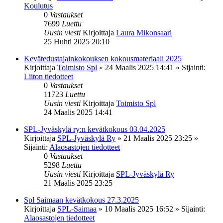
Koulutus
0
Vastaukset
7699
Luettu
Uusin viesti
Kirjoittaja
Laura Mikonsaari
25 Huhti 2025 20:10
Kevätedustajainkokouksen kokousmateriaali 2025
Kirjoittaja
Toimisto Spl
»
24 Maalis 2025 14:41
» Sijainti:
Liiton tiedotteet
0
Vastaukset
11723
Luettu
Uusin viesti
Kirjoittaja
Toimisto Spl
24 Maalis 2025 14:41
SPL-Jyväskylä ry:n kevätkokous 03.04.2025
Kirjoittaja
SPL-Jyväskylä Ry
»
21 Maalis 2025 23:25
»
Sijainti:
Alaosastojen tiedotteet
0
Vastaukset
5298
Luettu
Uusin viesti
Kirjoittaja
SPL-Jyväskylä Ry
21 Maalis 2025 23:25
Spl Saimaan kevätkokous 27.3.2025
Kirjoittaja
SPL-Saimaa
»
10 Maalis 2025 16:52
» Sijainti:
Alaosastojen tiedotteet