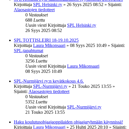
Kirjoittaja
SPL Helsinki ry
»
26 Syys 2025 08:52
» Sijainti:
Alaosastojen tiedotteet
0
Vastaukset
688
Luettu
Uusin viesti
Kirjoittaja
SPL Helsinki ry
26 Syys 2025 08:52
SPL TOTTISLEIRI 18-19.10.2025
Kirjoittaja
Laura Mikonsaari
»
08 Syys 2025 10:49
» Sijainti:
SPL-tapahtumat
0
Vastaukset
3256
Luettu
Uusin viesti
Kirjoittaja
Laura Mikonsaari
08 Syys 2025 10:49
SPL-Nurmijärvi ry:n kevätkokous 4.6.
Kirjoittaja
SPL-Nurmijärvi ry
»
21 Touko 2025 13:55
»
Sijainti:
Alaosastojen tiedotteet
0
Vastaukset
5352
Luettu
Uusin viesti
Kirjoittaja
SPL-Nurmijärvi ry
21 Touko 2025 13:55
Haku koulutusohjaajaoppilaiden ohjaajaryhmään käynnissä!
Kirjoittaja
Laura Mikonsaari
»
25 Huhti 2025 20:10
» Sijainti: