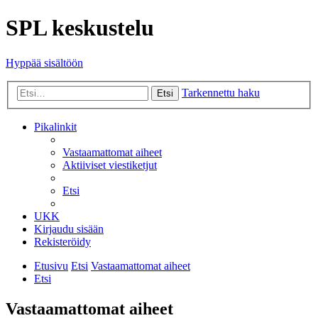
SPL keskustelu
Hyppää sisältöön
Tarkennettu haku
Etsi
Pikalinkit
Vastaamattomat aiheet
Aktiiviset viestiketjut
Etsi
UKK
Kirjaudu sisään
Rekisteröidy
Etusivu
Etsi
Vastaamattomat aiheet
Etsi
Vastaamattomat aiheet