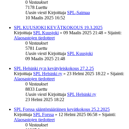
0
Vastaukset
7178
Luettu
Uusin viesti
Kirjoittaja
SPL-Saimaa
10 Maalis 2025 16:52
SPL KUUSJOKI KEVÄTKOKOUS 19.3.2025
Kirjoittaja
SPL Kuusjoki
»
09 Maalis 2025 21:48
» Sijainti:
Alaosastojen tiedotteet
0
Vastaukset
5781
Luettu
Uusin viesti
Kirjoittaja
SPL Kuusjoki
09 Maalis 2025 21:48
SPL Helsinki ry:n kevätyleiskokous 27.2.25
Kirjoittaja
SPL Helsinki ry
»
23 Helmi 2025 18:22
» Sijainti:
Alaosastojen tiedotteet
0
Vastaukset
8833
Luettu
Uusin viesti
Kirjoittaja
SPL Helsinki ry
23 Helmi 2025 18:22
SPL Forssa sääntömääräinen kevätkokous 25.2.2025
Kirjoittaja
SPL Forssa
»
12 Helmi 2025 06:58
» Sijainti:
Alaosastojen tiedotteet
0
Vastaukset