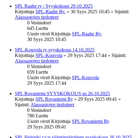
SPL Raahe ry / Syyskokous 29.10.2025
Kirjoittaja
SPL-Raahe Ry.
»
30 Syys 2025 10:45
» Sijainti:
Alaosastojen tiedotteet
0
Vastaukset
645
Luettu
Uusin viesti
Kirjoittaja
SPL-Raahe Ry.
30 Syys 2025 10:45
SPL-Kouvola ry syyskokous 14.10.2025
Kirjoittaja
SPL-Kouvola
»
29 Syys 2025 17:44
» Sijainti:
Alaosastojen tiedotteet
0
Vastaukset
659
Luettu
Uusin viesti
Kirjoittaja
SPL-Kouvola
29 Syys 2025 17:44
SPL Rovaniemi SYYSKOKOUS su 26.10.2025
Kirjoittaja
SPL Rovaniemi Ry
»
29 Syys 2025 09:41
»
Sijainti:
Alaosastojen tiedotteet
0
Vastaukset
780
Luettu
Uusin viesti
Kirjoittaja
SPL Rovaniemi Ry
29 Syys 2025 09:41
SPL Helsinki r.y:n sääntömääräinen syyskokous 26.10.2025