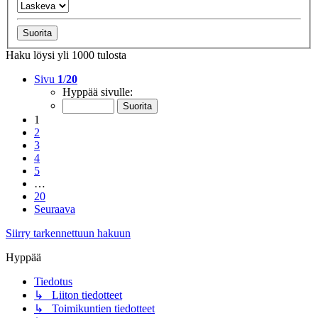
Haku löysi yli 1000 tulosta
Sivu
1
/
20
Hyppää sivulle:
1
2
3
4
5
…
20
Seuraava
Siirry tarkennettuun hakuun
Hyppää
Tiedotus
↳ Liiton tiedotteet
↳ Toimikuntien tiedotteet