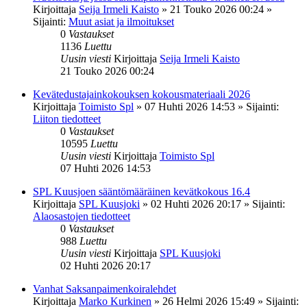
Kirjoittaja
Seija Irmeli Kaisto
»
21 Touko 2026 00:24
»
Sijainti:
Muut asiat ja ilmoitukset
0
Vastaukset
1136
Luettu
Uusin viesti
Kirjoittaja
Seija Irmeli Kaisto
21 Touko 2026 00:24
Kevätedustajainkokouksen kokousmateriaali 2026
Kirjoittaja
Toimisto Spl
»
07 Huhti 2026 14:53
» Sijainti:
Liiton tiedotteet
0
Vastaukset
10595
Luettu
Uusin viesti
Kirjoittaja
Toimisto Spl
07 Huhti 2026 14:53
SPL Kuusjoen sääntömääräinen kevätkokous 16.4
Kirjoittaja
SPL Kuusjoki
»
02 Huhti 2026 20:17
» Sijainti:
Alaosastojen tiedotteet
0
Vastaukset
988
Luettu
Uusin viesti
Kirjoittaja
SPL Kuusjoki
02 Huhti 2026 20:17
Vanhat Saksanpaimenkoiralehdet
Kirjoittaja
Marko Kurkinen
»
26 Helmi 2026 15:49
» Sijainti: