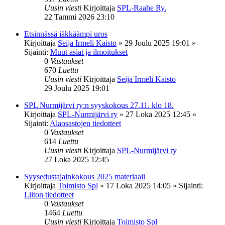
Uusin viesti
Kirjoittaja
SPL-Raahe Ry.
22 Tammi 2026 23:10
Etsinnässä iäkkäämpi uros
Kirjoittaja
Seija Irmeli Kaisto
»
29 Joulu 2025 19:01
»
Sijainti:
Muut asiat ja ilmoitukset
0
Vastaukset
670
Luettu
Uusin viesti
Kirjoittaja
Seija Irmeli Kaisto
29 Joulu 2025 19:01
SPL Nurmijärvi ry:n syyskokous 27.11. klo 18.
Kirjoittaja
SPL-Nurmijärvi ry
»
27 Loka 2025 12:45
»
Sijainti:
Alaosastojen tiedotteet
0
Vastaukset
614
Luettu
Uusin viesti
Kirjoittaja
SPL-Nurmijärvi ry
27 Loka 2025 12:45
Syysedustajainkokous 2025 materiaali
Kirjoittaja
Toimisto Spl
»
17 Loka 2025 14:05
» Sijainti:
Liiton tiedotteet
0
Vastaukset
1464
Luettu
Uusin viesti
Kirjoittaja
Toimisto Spl