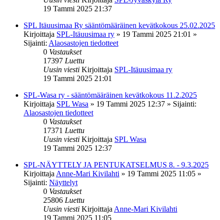
19 Tammi 2025 21:37
SPL Itäuusimaa Ry sääntömääräinen kevätkokous 25.02.2025
Kirjoittaja
SPL-Itäuusimaa ry
»
19 Tammi 2025 21:01
»
Sijainti:
Alaosastojen tiedotteet
0
Vastaukset
17397
Luettu
Uusin viesti
Kirjoittaja
SPL-Itäuusimaa ry
19 Tammi 2025 21:01
SPL-Wasa ry - sääntömääräinen kevätkokous 11.2.2025
Kirjoittaja
SPL Wasa
»
19 Tammi 2025 12:37
» Sijainti:
Alaosastojen tiedotteet
0
Vastaukset
17371
Luettu
Uusin viesti
Kirjoittaja
SPL Wasa
19 Tammi 2025 12:37
SPL-NÄYTTELY JA PENTUKATSELMUS 8. - 9.3.2025
Kirjoittaja
Anne-Mari Kivilahti
»
19 Tammi 2025 11:05
»
Sijainti:
Näyttelyt
0
Vastaukset
25806
Luettu
Uusin viesti
Kirjoittaja
Anne-Mari Kivilahti
19 Tammi 2025 11:05