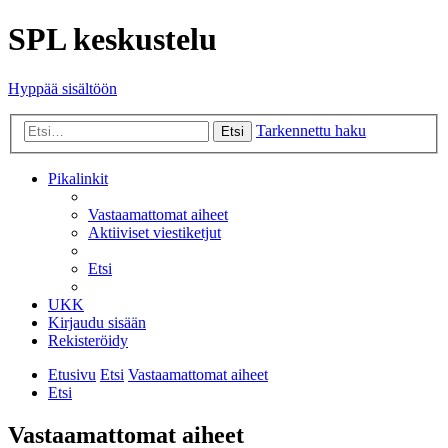
SPL keskustelu
Hyppää sisältöön
Tarkennettu haku
Etsi
Pikalinkit
Vastaamattomat aiheet
Aktiiviset viestiketjut
Etsi
UKK
Kirjaudu sisään
Rekisteröidy
Etusivu
Etsi
Vastaamattomat aiheet
Etsi
Vastaamattomat aiheet