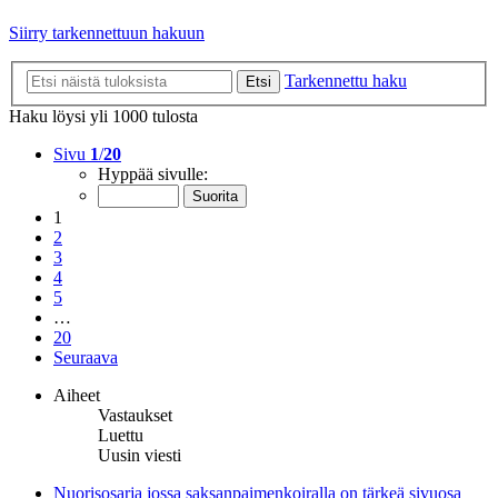
Siirry tarkennettuun hakuun
Tarkennettu haku
Etsi
Haku löysi yli 1000 tulosta
Sivu
1
/
20
Hyppää sivulle:
1
2
3
4
5
…
20
Seuraava
Aiheet
Vastaukset
Luettu
Uusin viesti
Nuorisosarja jossa saksanpaimenkoiralla on tärkeä sivuosa