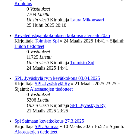
Koulutus
0
Vastaukset
7709
Luettu
Uusin viesti
Kirjoittaja
Laura Mikonsaari
25 Huhti 2025 20:10
Kevätedustajainkokouksen kokousmateriaali 2025
Kirjoittaja
Toimisto Spl
»
24 Maalis 2025 14:41
» Sijainti:
Liiton tiedotteet
0
Vastaukset
11725
Luettu
Uusin viesti
Kirjoittaja
Toimisto Spl
24 Maalis 2025 14:41
SPL-Jyväskylä ry:n kevätkokous 03.04.2025
Kirjoittaja
SPL-Jyväskylä Ry
»
21 Maalis 2025 23:25
»
Sijainti:
Alaosastojen tiedotteet
0
Vastaukset
5306
Luettu
Uusin viesti
Kirjoittaja
SPL-Jyväskylä Ry
21 Maalis 2025 23:25
Spl Saimaan kevätkokous 27.3.2025
Kirjoittaja
SPL-Saimaa
»
10 Maalis 2025 16:52
» Sijainti:
Alaosastojen tiedotteet