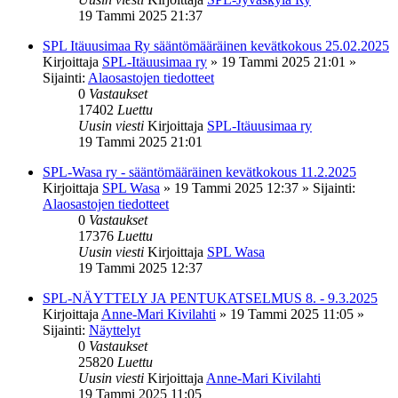
19 Tammi 2025 21:37
SPL Itäuusimaa Ry sääntömääräinen kevätkokous 25.02.2025
Kirjoittaja
SPL-Itäuusimaa ry
»
19 Tammi 2025 21:01
»
Sijainti:
Alaosastojen tiedotteet
0
Vastaukset
17402
Luettu
Uusin viesti
Kirjoittaja
SPL-Itäuusimaa ry
19 Tammi 2025 21:01
SPL-Wasa ry - sääntömääräinen kevätkokous 11.2.2025
Kirjoittaja
SPL Wasa
»
19 Tammi 2025 12:37
» Sijainti:
Alaosastojen tiedotteet
0
Vastaukset
17376
Luettu
Uusin viesti
Kirjoittaja
SPL Wasa
19 Tammi 2025 12:37
SPL-NÄYTTELY JA PENTUKATSELMUS 8. - 9.3.2025
Kirjoittaja
Anne-Mari Kivilahti
»
19 Tammi 2025 11:05
»
Sijainti:
Näyttelyt
0
Vastaukset
25820
Luettu
Uusin viesti
Kirjoittaja
Anne-Mari Kivilahti
19 Tammi 2025 11:05