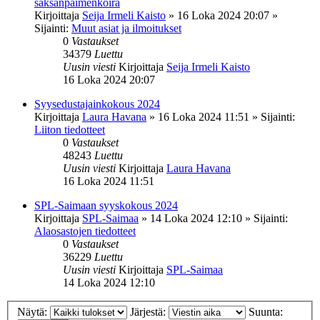
saksanpaimenkoira
Kirjoittaja
Seija Irmeli Kaisto
»
16 Loka 2024 20:07
»
Sijainti:
Muut asiat ja ilmoitukset
0
Vastaukset
34379
Luettu
Uusin viesti
Kirjoittaja
Seija Irmeli Kaisto
16 Loka 2024 20:07
Syysedustajainkokous 2024
Kirjoittaja
Laura Havana
»
16 Loka 2024 11:51
» Sijainti:
Liiton tiedotteet
0
Vastaukset
48243
Luettu
Uusin viesti
Kirjoittaja
Laura Havana
16 Loka 2024 11:51
SPL-Saimaan syyskokous 2024
Kirjoittaja
SPL-Saimaa
»
14 Loka 2024 12:10
» Sijainti:
Alaosastojen tiedotteet
0
Vastaukset
36229
Luettu
Uusin viesti
Kirjoittaja
SPL-Saimaa
14 Loka 2024 12:10
Näytä:
Järjestä:
Suunta: