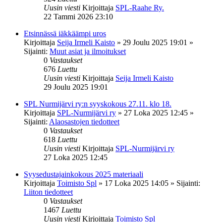
Uusin viesti
Kirjoittaja
SPL-Raahe Ry.
22 Tammi 2026 23:10
Etsinnässä iäkkäämpi uros
Kirjoittaja
Seija Irmeli Kaisto
»
29 Joulu 2025 19:01
»
Sijainti:
Muut asiat ja ilmoitukset
0
Vastaukset
676
Luettu
Uusin viesti
Kirjoittaja
Seija Irmeli Kaisto
29 Joulu 2025 19:01
SPL Nurmijärvi ry:n syyskokous 27.11. klo 18.
Kirjoittaja
SPL-Nurmijärvi ry
»
27 Loka 2025 12:45
»
Sijainti:
Alaosastojen tiedotteet
0
Vastaukset
618
Luettu
Uusin viesti
Kirjoittaja
SPL-Nurmijärvi ry
27 Loka 2025 12:45
Syysedustajainkokous 2025 materiaali
Kirjoittaja
Toimisto Spl
»
17 Loka 2025 14:05
» Sijainti:
Liiton tiedotteet
0
Vastaukset
1467
Luettu
Uusin viesti
Kirjoittaja
Toimisto Spl