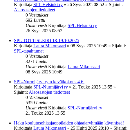
Kirjoittaja
SPL Helsinki ry
»
26 Syys 2025 08:52
» Sijainti:
Alaosastojen tiedotteet
0
Vastaukset
692
Luettu
Uusin viesti
Kirjoittaja
SPL Helsinki ry
26 Syys 2025 08:52
SPL TOTTISLEIRI 18-19.10.2025
Kirjoittaja
Laura Mikonsaari
»
08 Syys 2025 10:49
» Sijainti:
SPL-tapahtumat
0
Vastaukset
3271
Luettu
Uusin viesti
Kirjoittaja
Laura Mikonsaari
08 Syys 2025 10:49
SPL-Nurmijärvi ry:n kevätkokous 4.6.
Kirjoittaja
SPL-Nurmijärvi ry
»
21 Touko 2025 13:55
»
Sijainti:
Alaosastojen tiedotteet
0
Vastaukset
5359
Luettu
Uusin viesti
Kirjoittaja
SPL-Nurmijärvi ry
21 Touko 2025 13:55
Haku koulutusohjaajaoppilaiden ohjaajaryhmään käynnissä!
Kirjoittaja
Laura Mikonsaari
»
25 Huhti 2025 20:10
» Sijainti: