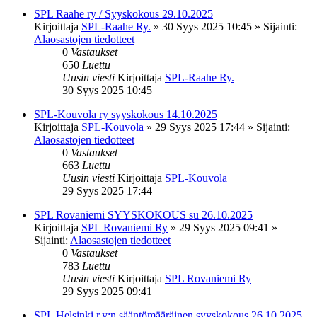
SPL Raahe ry / Syyskokous 29.10.2025
Kirjoittaja
SPL-Raahe Ry.
»
30 Syys 2025 10:45
» Sijainti:
Alaosastojen tiedotteet
0
Vastaukset
650
Luettu
Uusin viesti
Kirjoittaja
SPL-Raahe Ry.
30 Syys 2025 10:45
SPL-Kouvola ry syyskokous 14.10.2025
Kirjoittaja
SPL-Kouvola
»
29 Syys 2025 17:44
» Sijainti:
Alaosastojen tiedotteet
0
Vastaukset
663
Luettu
Uusin viesti
Kirjoittaja
SPL-Kouvola
29 Syys 2025 17:44
SPL Rovaniemi SYYSKOKOUS su 26.10.2025
Kirjoittaja
SPL Rovaniemi Ry
»
29 Syys 2025 09:41
»
Sijainti:
Alaosastojen tiedotteet
0
Vastaukset
783
Luettu
Uusin viesti
Kirjoittaja
SPL Rovaniemi Ry
29 Syys 2025 09:41
SPL Helsinki r.y:n sääntömääräinen syyskokous 26.10.2025