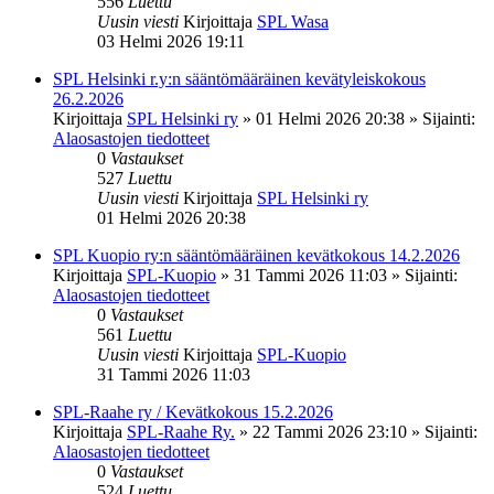
556
Luettu
Uusin viesti
Kirjoittaja
SPL Wasa
03 Helmi 2026 19:11
SPL Helsinki r.y:n sääntömääräinen kevätyleiskokous
26.2.2026
Kirjoittaja
SPL Helsinki ry
»
01 Helmi 2026 20:38
» Sijainti:
Alaosastojen tiedotteet
0
Vastaukset
527
Luettu
Uusin viesti
Kirjoittaja
SPL Helsinki ry
01 Helmi 2026 20:38
SPL Kuopio ry:n sääntömääräinen kevätkokous 14.2.2026
Kirjoittaja
SPL-Kuopio
»
31 Tammi 2026 11:03
» Sijainti:
Alaosastojen tiedotteet
0
Vastaukset
561
Luettu
Uusin viesti
Kirjoittaja
SPL-Kuopio
31 Tammi 2026 11:03
SPL-Raahe ry / Kevätkokous 15.2.2026
Kirjoittaja
SPL-Raahe Ry.
»
22 Tammi 2026 23:10
» Sijainti:
Alaosastojen tiedotteet
0
Vastaukset
524
Luettu