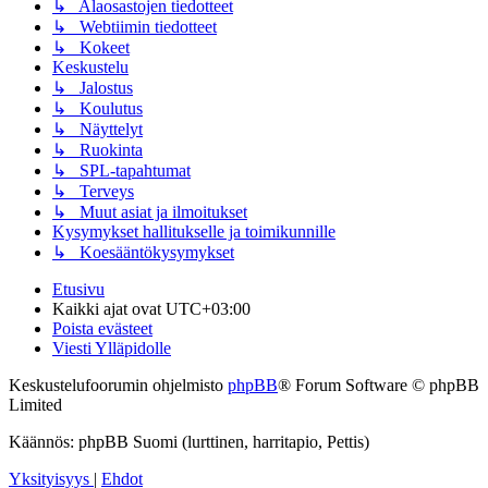
↳ Alaosastojen tiedotteet
↳ Webtiimin tiedotteet
↳ Kokeet
Keskustelu
↳ Jalostus
↳ Koulutus
↳ Näyttelyt
↳ Ruokinta
↳ SPL-tapahtumat
↳ Terveys
↳ Muut asiat ja ilmoitukset
Kysymykset hallitukselle ja toimikunnille
↳ Koesääntökysymykset
Etusivu
Kaikki ajat ovat
UTC+03:00
Poista evästeet
Viesti Ylläpidolle
Keskustelufoorumin ohjelmisto
phpBB
® Forum Software © phpBB
Limited
Käännös: phpBB Suomi (lurttinen, harritapio, Pettis)
Yksityisyys
|
Ehdot