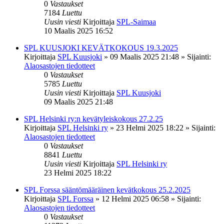
0
Vastaukset
7184
Luettu
Uusin viesti
Kirjoittaja
SPL-Saimaa
10 Maalis 2025 16:52
SPL KUUSJOKI KEVÄTKOKOUS 19.3.2025
Kirjoittaja
SPL Kuusjoki
»
09 Maalis 2025 21:48
» Sijainti:
Alaosastojen tiedotteet
0
Vastaukset
5785
Luettu
Uusin viesti
Kirjoittaja
SPL Kuusjoki
09 Maalis 2025 21:48
SPL Helsinki ry:n kevätyleiskokous 27.2.25
Kirjoittaja
SPL Helsinki ry
»
23 Helmi 2025 18:22
» Sijainti:
Alaosastojen tiedotteet
0
Vastaukset
8841
Luettu
Uusin viesti
Kirjoittaja
SPL Helsinki ry
23 Helmi 2025 18:22
SPL Forssa sääntömääräinen kevätkokous 25.2.2025
Kirjoittaja
SPL Forssa
»
12 Helmi 2025 06:58
» Sijainti:
Alaosastojen tiedotteet
0
Vastaukset