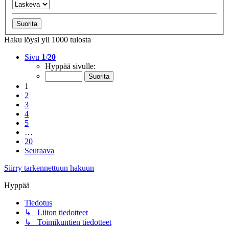
Haku löysi yli 1000 tulosta
Sivu
1
/
20
Hyppää sivulle:
1
2
3
4
5
…
20
Seuraava
Siirry tarkennettuun hakuun
Hyppää
Tiedotus
↳ Liiton tiedotteet
↳ Toimikuntien tiedotteet