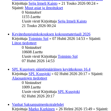
Kirjoittaja
Seija Irmeli Kaisto
»
21 Touko 2026 00:24
»
Sijainti:
Muut asiat ja ilmoitukset
0
Vastaukset
1155
Luettu
Uusin viesti
Kirjoittaja
Seija Irmeli Kaisto
21 Touko 2026 00:24
Kevätedustajainkokouksen kokousmateriaali 2026
Kirjoittaja
Toimisto Spl
»
07 Huhti 2026 14:53
» Sijainti:
Liiton tiedotteet
0
Vastaukset
10608
Luettu
Uusin viesti
Kirjoittaja
Toimisto Spl
07 Huhti 2026 14:53
SPL Kuusjoen sääntömääräinen kevätkokous 16.4
Kirjoittaja
SPL Kuusjoki
»
02 Huhti 2026 20:17
» Sijainti:
Alaosastojen tiedotteet
0
Vastaukset
1009
Luettu
Uusin viesti
Kirjoittaja
SPL Kuusjoki
02 Huhti 2026 20:17
Vanhat Saksanpaimenkoiralehdet
Kirjoittaja
Marko Kurkinen
»
26 Helmi 2026 15:49
» Sijainti: