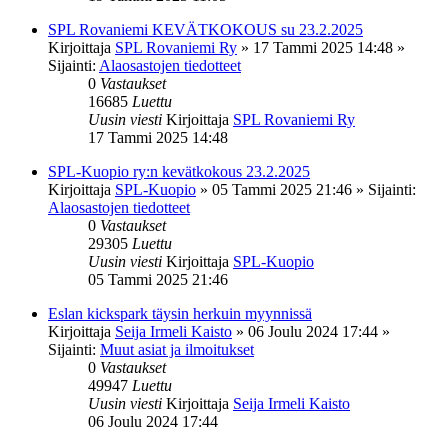
SPL Rovaniemi KEVÄTKOKOUS su 23.2.2025
Kirjoittaja
SPL Rovaniemi Ry
»
17 Tammi 2025 14:48
»
Sijainti:
Alaosastojen tiedotteet
0
Vastaukset
16685
Luettu
Uusin viesti
Kirjoittaja
SPL Rovaniemi Ry
17 Tammi 2025 14:48
SPL-Kuopio ry:n kevätkokous 23.2.2025
Kirjoittaja
SPL-Kuopio
»
05 Tammi 2025 21:46
» Sijainti:
Alaosastojen tiedotteet
0
Vastaukset
29305
Luettu
Uusin viesti
Kirjoittaja
SPL-Kuopio
05 Tammi 2025 21:46
Eslan kickspark täysin herkuin myynnissä
Kirjoittaja
Seija Irmeli Kaisto
»
06 Joulu 2024 17:44
»
Sijainti:
Muut asiat ja ilmoitukset
0
Vastaukset
49947
Luettu
Uusin viesti
Kirjoittaja
Seija Irmeli Kaisto
06 Joulu 2024 17:44