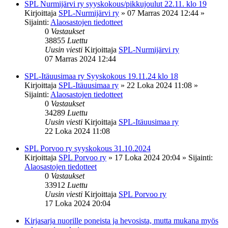
SPL Nurmijärvi ry syyskokous/pikkujoulut 22.11. klo 19
Kirjoittaja
SPL-Nurmijärvi ry
»
07 Marras 2024 12:44
»
Sijainti:
Alaosastojen tiedotteet
0
Vastaukset
38855
Luettu
Uusin viesti
Kirjoittaja
SPL-Nurmijärvi ry
07 Marras 2024 12:44
SPL-Itäuusimaa ry Syyskokous 19.11.24 klo 18
Kirjoittaja
SPL-Itäuusimaa ry
»
22 Loka 2024 11:08
»
Sijainti:
Alaosastojen tiedotteet
0
Vastaukset
34289
Luettu
Uusin viesti
Kirjoittaja
SPL-Itäuusimaa ry
22 Loka 2024 11:08
SPL Porvoo ry syyskokous 31.10.2024
Kirjoittaja
SPL Porvoo ry
»
17 Loka 2024 20:04
» Sijainti:
Alaosastojen tiedotteet
0
Vastaukset
33912
Luettu
Uusin viesti
Kirjoittaja
SPL Porvoo ry
17 Loka 2024 20:04
Kirjasarja nuorille poneista ja hevosista, mutta mukana myös