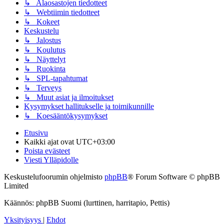
↳ Alaosastojen tiedotteet
↳ Webtiimin tiedotteet
↳ Kokeet
Keskustelu
↳ Jalostus
↳ Koulutus
↳ Näyttelyt
↳ Ruokinta
↳ SPL-tapahtumat
↳ Terveys
↳ Muut asiat ja ilmoitukset
Kysymykset hallitukselle ja toimikunnille
↳ Koesääntökysymykset
Etusivu
Kaikki ajat ovat
UTC+03:00
Poista evästeet
Viesti Ylläpidolle
Keskustelufoorumin ohjelmisto
phpBB
® Forum Software © phpBB
Limited
Käännös: phpBB Suomi (lurttinen, harritapio, Pettis)
Yksityisyys
|
Ehdot