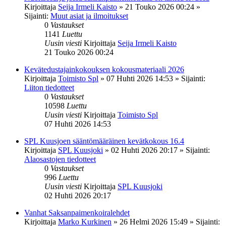
Kirjoittaja
Seija Irmeli Kaisto
»
21 Touko 2026 00:24
»
Sijainti:
Muut asiat ja ilmoitukset
0
Vastaukset
1141
Luettu
Uusin viesti
Kirjoittaja
Seija Irmeli Kaisto
21 Touko 2026 00:24
Kevätedustajainkokouksen kokousmateriaali 2026
Kirjoittaja
Toimisto Spl
»
07 Huhti 2026 14:53
» Sijainti:
Liiton tiedotteet
0
Vastaukset
10598
Luettu
Uusin viesti
Kirjoittaja
Toimisto Spl
07 Huhti 2026 14:53
SPL Kuusjoen sääntömääräinen kevätkokous 16.4
Kirjoittaja
SPL Kuusjoki
»
02 Huhti 2026 20:17
» Sijainti:
Alaosastojen tiedotteet
0
Vastaukset
996
Luettu
Uusin viesti
Kirjoittaja
SPL Kuusjoki
02 Huhti 2026 20:17
Vanhat Saksanpaimenkoiralehdet
Kirjoittaja
Marko Kurkinen
»
26 Helmi 2026 15:49
» Sijainti: