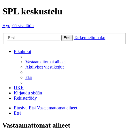
SPL keskustelu
Hyppää sisältöön
Tarkennettu haku
Etsi
Pikalinkit
Vastaamattomat aiheet
Aktiiviset viestiketjut
Etsi
UKK
Kirjaudu sisään
Rekisteröidy
Etusivu
Etsi
Vastaamattomat aiheet
Etsi
Vastaamattomat aiheet