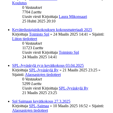
Koulutus
0
Vastaukset
7704
Luettu
Uusin viesti
Kirjoittaja
Laura Mikonsaari
25 Huhti 2025 20:10
Kevätedustajainkokouksen kokousmateriaali 2025
Kirjoittaja
Toimisto Spl
»
24 Maalis 2025 14:41
» Sijainti:
Liiton tiedotteet
0
Vastaukset
11723
Luettu
Uusin viesti
Kirjoittaja
Toimisto Spl
24 Maalis 2025 14:41
SPL-Jyväskylä ry:n kevätkokous 03.04.2025
Kirjoittaja
SPL-Jyväskylä Ry
»
21 Maalis 2025 23:25
»
Sijainti:
Alaosastojen tiedotteet
0
Vastaukset
5299
Luettu
Uusin viesti
Kirjoittaja
SPL-Jyväskylä Ry
21 Maalis 2025 23:25
Spl Saimaan kevätkokous 27.3.2025
Kirjoittaja
SPL-Saimaa
»
10 Maalis 2025 16:52
» Sijainti:
Alaosastojen tiedotteet