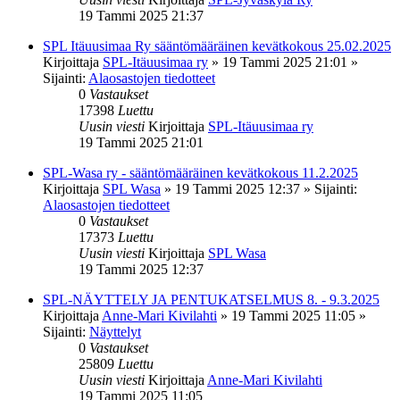
19 Tammi 2025 21:37
SPL Itäuusimaa Ry sääntömääräinen kevätkokous 25.02.2025
Kirjoittaja
SPL-Itäuusimaa ry
»
19 Tammi 2025 21:01
»
Sijainti:
Alaosastojen tiedotteet
0
Vastaukset
17398
Luettu
Uusin viesti
Kirjoittaja
SPL-Itäuusimaa ry
19 Tammi 2025 21:01
SPL-Wasa ry - sääntömääräinen kevätkokous 11.2.2025
Kirjoittaja
SPL Wasa
»
19 Tammi 2025 12:37
» Sijainti:
Alaosastojen tiedotteet
0
Vastaukset
17373
Luettu
Uusin viesti
Kirjoittaja
SPL Wasa
19 Tammi 2025 12:37
SPL-NÄYTTELY JA PENTUKATSELMUS 8. - 9.3.2025
Kirjoittaja
Anne-Mari Kivilahti
»
19 Tammi 2025 11:05
»
Sijainti:
Näyttelyt
0
Vastaukset
25809
Luettu
Uusin viesti
Kirjoittaja
Anne-Mari Kivilahti
19 Tammi 2025 11:05