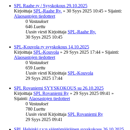
SPL Raahe ry / Syyskokous 29.10.2025
Kirjoittaja
SPL-Raahe Ry.
»
30 Syys 2025 10:45
» Sijainti:
Alaosastojen tiedotteet
0
Vastaukset
646
Luettu
Uusin viesti
Kirjoittaja
SPL-Raahe Ry.
30 Syys 2025 10:45
SPL-Kouvola ry syyskokous 14.10.2025
Kirjoittaja
SPL-Kouvola
»
29 Syys 2025 17:44
» Sijainti:
Alaosastojen tiedotteet
0
Vastaukset
659
Luettu
Uusin viesti
Kirjoittaja
SPL-Kouvola
29 Syys 2025 17:44
SPL Rovaniemi SYYSKOKOUS su 26.10.2025
Kirjoittaja
SPL Rovaniemi Ry
»
29 Syys 2025 09:41
»
Sijainti:
Alaosastojen tiedotteet
0
Vastaukset
780
Luettu
Uusin viesti
Kirjoittaja
SPL Rovaniemi Ry
29 Syys 2025 09:41
SPL Helsinki r.y:n sääntömääräinen syyskokous 26.10.2025