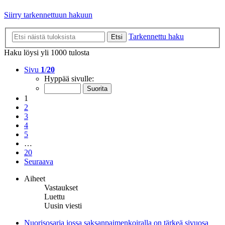
Siirry tarkennettuun hakuun
Tarkennettu haku
Etsi
Haku löysi yli 1000 tulosta
Sivu
1
/
20
Hyppää sivulle:
1
2
3
4
5
…
20
Seuraava
Aiheet
Vastaukset
Luettu
Uusin viesti
Nuorisosarja jossa saksanpaimenkoiralla on tärkeä sivuosa