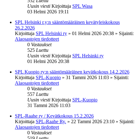
552
Luettu
Uusin viesti
Kirjoittaja
SPL Wasa
03 Helmi 2026 19:11
SPL Helsinki r.y:n sääntömääräinen kevätyleiskokous
26.2.2026
Kirjoittaja
SPL Helsinki ry
»
01 Helmi 2026 20:38
» Sijainti:
Alaosastojen tiedotteet
0
Vastaukset
525
Luettu
Uusin viesti
Kirjoittaja
SPL Helsinki ry
01 Helmi 2026 20:38
SPL Kuopio ry:n sääntömääräinen kevätkokous 14.2.2026
Kirjoittaja
SPL-Kuopio
»
31 Tammi 2026 11:03
» Sijainti:
Alaosastojen tiedotteet
0
Vastaukset
557
Luettu
Uusin viesti
Kirjoittaja
SPL-Kuopio
31 Tammi 2026 11:03
SPL-Raahe ry / Kevätkokous 15.2.2026
Kirjoittaja
SPL-Raahe Ry.
»
22 Tammi 2026 23:10
» Sijainti:
Alaosastojen tiedotteet
0
Vastaukset
519
Luettu