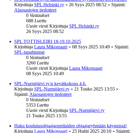
Kirjoittaja
SPL Helsinki ry
»
26 Syys 2025 08:52
» Sijainti:
Alaosastojen tiedotteet
0
Vastaukset
688
Luettu
Uusin viesti
Kirjoittaja
SPL Helsinki ry
26 Syys 2025 08:52
SPL TOTTISLEIRI 18-19.10.2025
Kirjoittaja
Laura Mikonsaari
»
08 Syys 2025 10:49
» Sijainti:
SPL-tapahtumat
0
Vastaukset
3260
Luettu
Uusin viesti
Kirjoittaja
Laura Mikonsaari
08 Syys 2025 10:49
SPL-Nurmijärvi ry:n kevätkokous 4.6.
Kirjoittaja
SPL-Nurmijärvi ry
»
21 Touko 2025 13:55
»
Sijainti:
Alaosastojen tiedotteet
0
Vastaukset
5353
Luettu
Uusin viesti
Kirjoittaja
SPL-Nurmijärvi ry
21 Touko 2025 13:55
Haku koulutusohjaajaoppilaiden ohjaajaryhmään käynnissä!
Kirjoittaja
Laura Mikonsaari
»
25 Huhti 2025 20:10
» Sijainti: