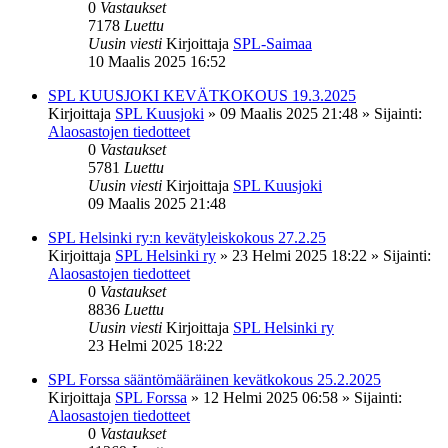
0
Vastaukset
7178
Luettu
Uusin viesti
Kirjoittaja
SPL-Saimaa
10 Maalis 2025 16:52
SPL KUUSJOKI KEVÄTKOKOUS 19.3.2025
Kirjoittaja
SPL Kuusjoki
»
09 Maalis 2025 21:48
» Sijainti:
Alaosastojen tiedotteet
0
Vastaukset
5781
Luettu
Uusin viesti
Kirjoittaja
SPL Kuusjoki
09 Maalis 2025 21:48
SPL Helsinki ry:n kevätyleiskokous 27.2.25
Kirjoittaja
SPL Helsinki ry
»
23 Helmi 2025 18:22
» Sijainti:
Alaosastojen tiedotteet
0
Vastaukset
8836
Luettu
Uusin viesti
Kirjoittaja
SPL Helsinki ry
23 Helmi 2025 18:22
SPL Forssa sääntömääräinen kevätkokous 25.2.2025
Kirjoittaja
SPL Forssa
»
12 Helmi 2025 06:58
» Sijainti:
Alaosastojen tiedotteet
0
Vastaukset