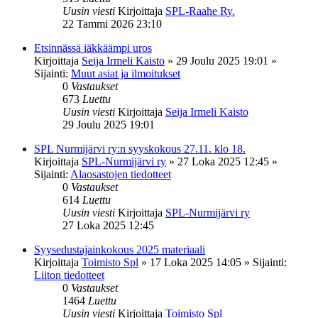
Uusin viesti
Kirjoittaja
SPL-Raahe Ry.
22 Tammi 2026 23:10
Etsinnässä iäkkäämpi uros
Kirjoittaja
Seija Irmeli Kaisto
»
29 Joulu 2025 19:01
»
Sijainti:
Muut asiat ja ilmoitukset
0
Vastaukset
673
Luettu
Uusin viesti
Kirjoittaja
Seija Irmeli Kaisto
29 Joulu 2025 19:01
SPL Nurmijärvi ry:n syyskokous 27.11. klo 18.
Kirjoittaja
SPL-Nurmijärvi ry
»
27 Loka 2025 12:45
»
Sijainti:
Alaosastojen tiedotteet
0
Vastaukset
614
Luettu
Uusin viesti
Kirjoittaja
SPL-Nurmijärvi ry
27 Loka 2025 12:45
Syysedustajainkokous 2025 materiaali
Kirjoittaja
Toimisto Spl
»
17 Loka 2025 14:05
» Sijainti:
Liiton tiedotteet
0
Vastaukset
1464
Luettu
Uusin viesti
Kirjoittaja
Toimisto Spl