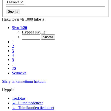
Haku löysi yli 1000 tulosta
Sivu
1
/
20
Hyppää sivulle:
1
2
3
4
5
…
20
Seuraava
Siirry tarkennettuun hakuun
Hyppää
Tiedotus
↳ Liiton tiedotteet
↳ Toimikuntien tiedotteet