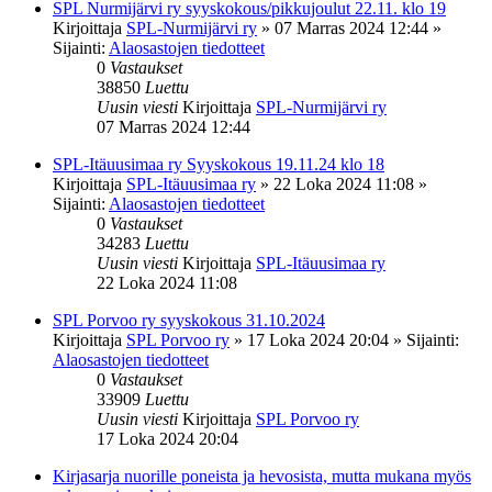
SPL Nurmijärvi ry syyskokous/pikkujoulut 22.11. klo 19
Kirjoittaja
SPL-Nurmijärvi ry
»
07 Marras 2024 12:44
»
Sijainti:
Alaosastojen tiedotteet
0
Vastaukset
38850
Luettu
Uusin viesti
Kirjoittaja
SPL-Nurmijärvi ry
07 Marras 2024 12:44
SPL-Itäuusimaa ry Syyskokous 19.11.24 klo 18
Kirjoittaja
SPL-Itäuusimaa ry
»
22 Loka 2024 11:08
»
Sijainti:
Alaosastojen tiedotteet
0
Vastaukset
34283
Luettu
Uusin viesti
Kirjoittaja
SPL-Itäuusimaa ry
22 Loka 2024 11:08
SPL Porvoo ry syyskokous 31.10.2024
Kirjoittaja
SPL Porvoo ry
»
17 Loka 2024 20:04
» Sijainti:
Alaosastojen tiedotteet
0
Vastaukset
33909
Luettu
Uusin viesti
Kirjoittaja
SPL Porvoo ry
17 Loka 2024 20:04
Kirjasarja nuorille poneista ja hevosista, mutta mukana myös