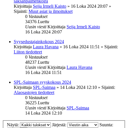
saksanpaimenkoira
Kirjoittaja
Seija Irmeli Kaisto
»
16 Loka 2024 20:07
»
Sijainti:
Muut asiat ja ilmoitukset
0
Vastaukset
34376
Luettu
Uusin viesti
Kirjoittaja
Seija Irmeli Kaisto
16 Loka 2024 20:07
Syysedustajainkokous 2024
Kirjoittaja
Laura Havana
»
16 Loka 2024 11:51
» Sijainti:
Liiton tiedotteet
0
Vastaukset
48237
Luettu
Uusin viesti
Kirjoittaja
Laura Havana
16 Loka 2024 11:51
SPL-Saimaan syyskokous 2024
Kirjoittaja
SPL-Saimaa
»
14 Loka 2024 12:10
» Sijainti:
Alaosastojen tiedotteet
0
Vastaukset
36225
Luettu
Uusin viesti
Kirjoittaja
SPL-Saimaa
14 Loka 2024 12:10
Näytä:
Järjestä:
Suunta: