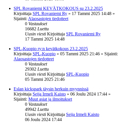
SPL Rovaniemi KEVÄTKOKOUS su 23.2.2025
Kirjoittaja
SPL Rovaniemi Ry
»
17 Tammi 2025 14:48
»
Sijainti:
Alaosastojen tiedotteet
0
Vastaukset
16682
Luettu
Uusin viesti
Kirjoittaja
SPL Rovaniemi Ry
17 Tammi 2025 14:48
SPL-Kuopio ry:n kevätkokous 23.2.2025
Kirjoittaja
SPL-Kuopio
»
05 Tammi 2025 21:46
» Sijainti:
Alaosastojen tiedotteet
0
Vastaukset
29302
Luettu
Uusin viesti
Kirjoittaja
SPL-Kuopio
05 Tammi 2025 21:46
Eslan kickspark täysin herkuin myynnissä
Kirjoittaja
Seija Irmeli Kaisto
»
06 Joulu 2024 17:44
»
Sijainti:
Muut asiat ja ilmoitukset
0
Vastaukset
49942
Luettu
Uusin viesti
Kirjoittaja
Seija Irmeli Kaisto
06 Joulu 2024 17:44