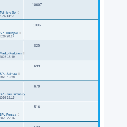
10607
Toimisto Spl
2026 14:53
1006
SPL Kuusjoki
2026 20:17
825
Marko Kurkinen
2026 15:49
699
SPL-Saimaa
2026 19:30
670
SPL-Itäuusimaa ry
2026 18:15
516
SPL Forssa
2026 22:16