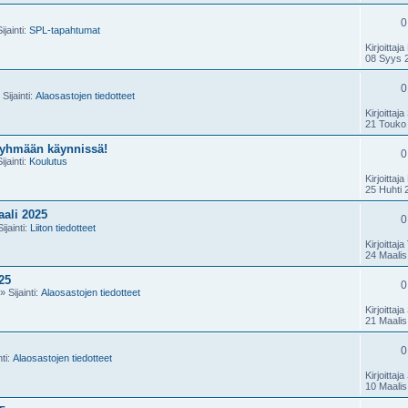
0
ijainti:
SPL-tapahtumat
Kirjoittaja
08 Syys 
0
Sijainti:
Alaosastojen tiedotteet
Kirjoittaja
21 Touko
ryhmään käynnissä!
0
ijainti:
Koulutus
Kirjoittaja
25 Huhti 
ali 2025
0
ijainti:
Liiton tiedotteet
Kirjoittaja
24 Maalis
25
0
» Sijainti:
Alaosastojen tiedotteet
Kirjoittaja
21 Maalis
0
nti:
Alaosastojen tiedotteet
Kirjoittaja
10 Maalis