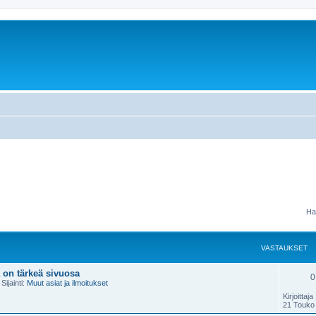
Ha
VASTAUKSET
 on tärkeä sivuosa
0
Sijainti:
Muut asiat ja ilmoitukset
Kirjoittaja
21 Touko