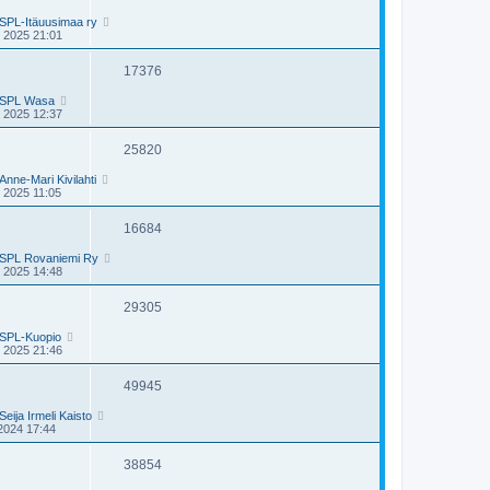
SPL-Itäuusimaa ry
 2025 21:01
17376
SPL Wasa
 2025 12:37
25820
Anne-Mari Kivilahti
 2025 11:05
16684
SPL Rovaniemi Ry
 2025 14:48
29305
SPL-Kuopio
 2025 21:46
49945
Seija Irmeli Kaisto
2024 17:44
38854