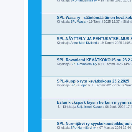
Kirjoittaja
SPL-Itäuusimaa ry
»
19 Tammi 2025 21:01
SPL-Wasa ry - sääntömääräinen kevätkok
Kirjoittaja
SPL Wasa
»
19 Tammi 2025 12:37
» Sijaint
SPL-NÄYTTELY JA PENTUKATSELMUS 8. 
Kirjoittaja
Anne-Mari Kivilahti
»
19 Tammi 2025 11:05
»
SPL Rovaniemi KEVÄTKOKOUS su 23.2.
Kirjoittaja
SPL Rovaniemi Ry
»
17 Tammi 2025 14:48
SPL-Kuopio ry:n kevätkokous 23.2.2025
Kirjoittaja
SPL-Kuopio
»
05 Tammi 2025 21:46
» Sijain
Eslan kickspark täysin herkuin myynniss
Kirjoittaja
Seija Irmeli Kaisto
»
06 Joulu 2024 17:
SPL Nurmijärvi ry syyskokous/pikkujoulut
Kirjoittaja
SPL-Nurmijärvi ry
»
07 Marras 2024 12:44