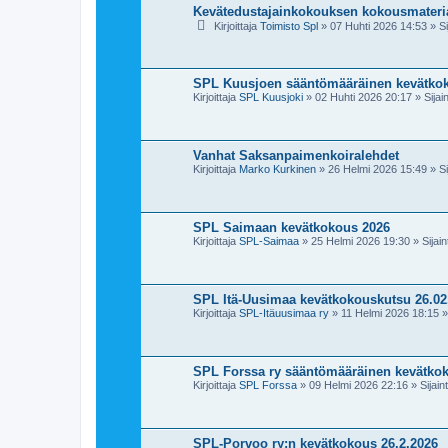
a
Kevätedustajainkokouksen kokousmateria
k
Kirjoittaja
Toimisto Spl
»
07 Huhti 2026 14:53
» Si
u
SPL Kuusjoen sääntömääräinen kevätkok
Kirjoittaja
SPL Kuusjoki
»
02 Huhti 2026 20:17
» Sijain
Vanhat Saksanpaimenkoiralehdet
Kirjoittaja
Marko Kurkinen
»
26 Helmi 2026 15:49
» Si
SPL Saimaan kevätkokous 2026
Kirjoittaja
SPL-Saimaa
»
25 Helmi 2026 19:30
» Sijain
SPL Itä-Uusimaa kevätkokouskutsu 26.02
Kirjoittaja
SPL-Itäuusimaa ry
»
11 Helmi 2026 18:15
» 
SPL Forssa ry sääntömääräinen kevätkok
Kirjoittaja
SPL Forssa
»
09 Helmi 2026 22:16
» Sijaint
SPL-Porvoo ry:n kevätkokous 26.2.2026