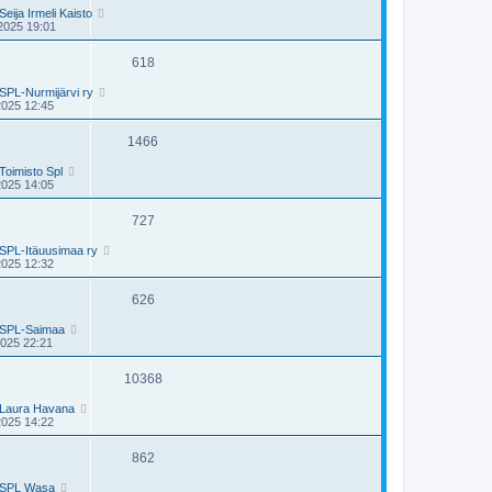
Seija Irmeli Kaisto
2025 19:01
618
SPL-Nurmijärvi ry
2025 12:45
1466
Toimisto Spl
2025 14:05
727
SPL-Itäuusimaa ry
2025 12:32
626
SPL-Saimaa
2025 22:21
10368
Laura Havana
2025 14:22
862
SPL Wasa