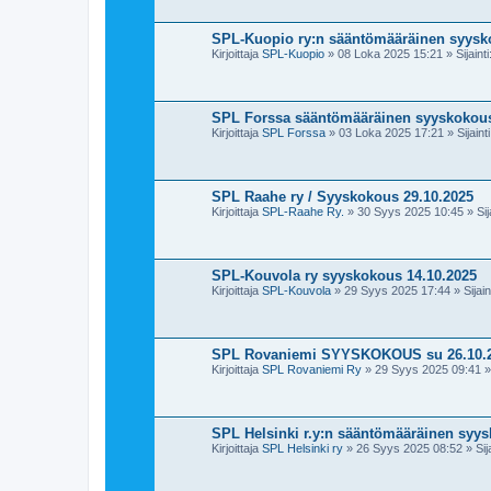
SPL-Kuopio ry:n sääntömääräinen syysk
Kirjoittaja
SPL-Kuopio
»
08 Loka 2025 15:21
» Sijainti
SPL Forssa sääntömääräinen syyskokous
Kirjoittaja
SPL Forssa
»
03 Loka 2025 17:21
» Sijaint
SPL Raahe ry / Syyskokous 29.10.2025
Kirjoittaja
SPL-Raahe Ry.
»
30 Syys 2025 10:45
» Sij
SPL-Kouvola ry syyskokous 14.10.2025
Kirjoittaja
SPL-Kouvola
»
29 Syys 2025 17:44
» Sijain
SPL Rovaniemi SYYSKOKOUS su 26.10.
Kirjoittaja
SPL Rovaniemi Ry
»
29 Syys 2025 09:41
» 
SPL Helsinki r.y:n sääntömääräinen syys
Kirjoittaja
SPL Helsinki ry
»
26 Syys 2025 08:52
» Sij