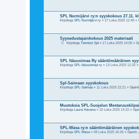
SPL Nurmijärvi ry:n syyskokous 27.11. kl
Kirjoittaja
SPL-Nurmijärvi ry
»
27 Loka 2025 12:45
» S
Syysedustajainkokous 2025 materiaali
Kirjoittaja
Toimisto Spl
»
17 Loka 2025 14:05
» Sij
SPL Itäuusimaa Ry sääntömääräinen syys
Kirjoittaja
SPL-Itäuusimaa ry
»
13 Loka 2025 12:32
» 
Spl-Saimaan syyskokous
Kirjoittaja
SPL-Saimaa
»
11 Loka 2025 22:21
» Sijaint
Muutoksia SPL-Suojelun Mestaruuskilpa
Kirjoittaja
Laura Havana
»
10 Loka 2025 14:22
» Sijai
SPL-Wasa ry:n sääntömääräinen syyskok
Kirjoittaja
SPL Wasa
»
08 Loka 2025 16:26
» Sijainti: