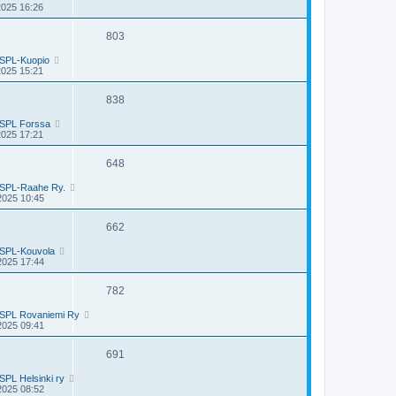
2025 16:26
803
SPL-Kuopio
2025 15:21
838
SPL Forssa
2025 17:21
648
SPL-Raahe Ry.
2025 10:45
662
SPL-Kouvola
2025 17:44
782
SPL Rovaniemi Ry
2025 09:41
691
SPL Helsinki ry
2025 08:52