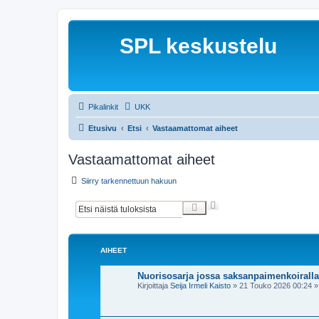
SPL keskustelu
Pikalinkit
UKK
Etusivu
Etsi
Vastaamattomat aiheet
Vastaamattomat aiheet
Siirry tarkennettuun hakuun
T
E
a
t
r
s
k
i
e
AIHEET
n
n
e
Nuorisosarja jossa saksanpaimenkoiralla
t
Kirjoittaja
Seija Irmeli Kaisto
»
21 Touko 2026 00:24
» 
t
u
h