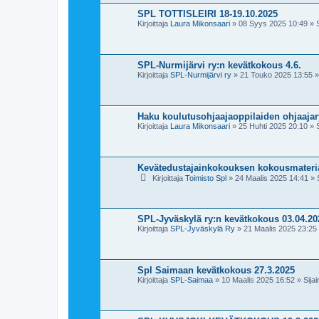
SPL TOTTISLEIRI 18-19.10.2025
Kirjoittaja
Laura Mikonsaari
»
08 Syys 2025 10:49
» S
SPL-Nurmijärvi ry:n kevätkokous 4.6.
Kirjoittaja
SPL-Nurmijärvi ry
»
21 Touko 2025 13:55
» 
Haku koulutusohjaajaoppilaiden ohjaaja
Kirjoittaja
Laura Mikonsaari
»
25 Huhti 2025 20:10
» S
Kevätedustajainkokouksen kokousmateria
Kirjoittaja
Toimisto Spl
»
24 Maalis 2025 14:41
» S
SPL-Jyväskylä ry:n kevätkokous 03.04.20
Kirjoittaja
SPL-Jyväskylä Ry
»
21 Maalis 2025 23:25
Spl Saimaan kevätkokous 27.3.2025
Kirjoittaja
SPL-Saimaa
»
10 Maalis 2025 16:52
» Sijai