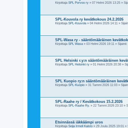
Kirjoittaja
SPL Porvoo ry
»
07 Helmi 2026 13:25
» Sija
SPL-Kouvola ry kevätkokous 24.2.2026
Kirjoittaja
SPL-Kouvola
»
04 Helmi 2026 14:11
» Sijain
SPL-Wasa ry - sääntömääräinen kevätkok
Kirjoittaja
SPL Wasa
»
03 Helmi 2026 19:11
» Sijainti:
SPL Helsinki r.y:n sääntömääräinen kevä
Kirjoittaja
SPL Helsinki ry
»
01 Helmi 2026 20:38
» Sij
SPL Kuopio ry:n sääntömääräinen kevätk
Kirjoittaja
SPL-Kuopio
»
31 Tammi 2026 11:03
» Sijain
SPL-Raahe ry / Kevätkokous 15.2.2026
Kirjoittaja
SPL-Raahe Ry.
»
22 Tammi 2026 23:10
» Si
Etsinnässä iäkkäämpi uros
Kirjoittaja
Seija Irmeli Kaisto
»
29 Joulu 2025 19:01
» S