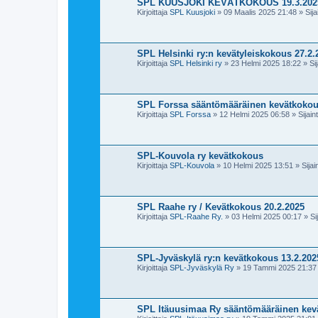
SPL KUUSJOKI KEVÄTKOKOUS 19.3.202
Kirjoittaja
SPL Kuusjoki
»
09 Maalis 2025 21:48
» Sija
SPL Helsinki ry:n kevätyleiskokous 27.2.
Kirjoittaja
SPL Helsinki ry
»
23 Helmi 2025 18:22
» Sij
SPL Forssa sääntömääräinen kevätkokou
Kirjoittaja
SPL Forssa
»
12 Helmi 2025 06:58
» Sijaint
SPL-Kouvola ry kevätkokous
Kirjoittaja
SPL-Kouvola
»
10 Helmi 2025 13:51
» Sijain
SPL Raahe ry / Kevätkokous 20.2.2025
Kirjoittaja
SPL-Raahe Ry.
»
03 Helmi 2025 00:17
» Sij
SPL-Jyväskylä ry:n kevätkokous 13.2.202
Kirjoittaja
SPL-Jyväskylä Ry
»
19 Tammi 2025 21:37
SPL Itäuusimaa Ry sääntömääräinen kev