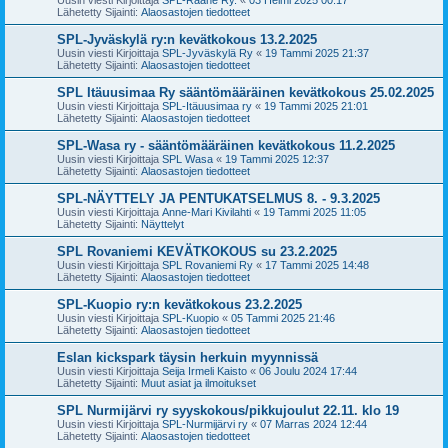
Lähetetty Sijainti:
Alaosastojen tiedotteet
SPL-Jyväskylä ry:n kevätkokous 13.2.2025
Uusin viesti Kirjoittaja
SPL-Jyväskylä Ry
«
19 Tammi 2025 21:37
Lähetetty Sijainti:
Alaosastojen tiedotteet
SPL Itäuusimaa Ry sääntömääräinen kevätkokous 25.02.2025
Uusin viesti Kirjoittaja
SPL-Itäuusimaa ry
«
19 Tammi 2025 21:01
Lähetetty Sijainti:
Alaosastojen tiedotteet
SPL-Wasa ry - sääntömääräinen kevätkokous 11.2.2025
Uusin viesti Kirjoittaja
SPL Wasa
«
19 Tammi 2025 12:37
Lähetetty Sijainti:
Alaosastojen tiedotteet
SPL-NÄYTTELY JA PENTUKATSELMUS 8. - 9.3.2025
Uusin viesti Kirjoittaja
Anne-Mari Kivilahti
«
19 Tammi 2025 11:05
Lähetetty Sijainti:
Näyttelyt
SPL Rovaniemi KEVÄTKOKOUS su 23.2.2025
Uusin viesti Kirjoittaja
SPL Rovaniemi Ry
«
17 Tammi 2025 14:48
Lähetetty Sijainti:
Alaosastojen tiedotteet
SPL-Kuopio ry:n kevätkokous 23.2.2025
Uusin viesti Kirjoittaja
SPL-Kuopio
«
05 Tammi 2025 21:46
Lähetetty Sijainti:
Alaosastojen tiedotteet
Eslan kickspark täysin herkuin myynnissä
Uusin viesti Kirjoittaja
Seija Irmeli Kaisto
«
06 Joulu 2024 17:44
Lähetetty Sijainti:
Muut asiat ja ilmoitukset
SPL Nurmijärvi ry syyskokous/pikkujoulut 22.11. klo 19
Uusin viesti Kirjoittaja
SPL-Nurmijärvi ry
«
07 Marras 2024 12:44
Lähetetty Sijainti:
Alaosastojen tiedotteet