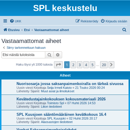
SPL keskustelu
UKK
Rekisteröidy
Kirjaudu sisään
E
Etusivu
Etsi
Vastaamattomat aiheet
t
Vastaamattomat aiheet
s
Siirry tarkennettuun hakuun
i
Etsi
Tarkennettu haku
Sivu
1
/
20
1
2
3
4
5
20
Seuraa
Haku löysi yli 1000 tulosta
…
Aiheet
Nuorisosarja jossa saksanpaimenkoiralla on tärkeä sivuosa
Uusin viesti Kirjoittaja
Seija Irmeli Kaisto
«
21 Touko 2026 00:24
Lähetetty Sijainti:
Muut asiat ja ilmoitukset
Kevätedustajainkokouksen kokousmateriaali 2026
Uusin viesti Kirjoittaja
Toimisto Spl
«
07 Huhti 2026 14:53
Lähetetty Sijainti:
Liiton tiedotteet
SPL Kuusjoen sääntömääräinen kevätkokous 16.4
Uusin viesti Kirjoittaja
SPL Kuusjoki
«
02 Huhti 2026 20:17
Lähetetty Sijainti:
Alaosastojen tiedotteet
Vanhat Saksanpaimenkoiralehdet