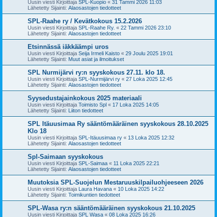
Uusin viesti Kirjoittaja
SPL-Kuopio
«
31 Tammi 2026 11:03
Lähetetty Sijainti:
Alaosastojen tiedotteet
SPL-Raahe ry / Kevätkokous 15.2.2026
Uusin viesti Kirjoittaja
SPL-Raahe Ry.
«
22 Tammi 2026 23:10
Lähetetty Sijainti:
Alaosastojen tiedotteet
Etsinnässä iäkkäämpi uros
Uusin viesti Kirjoittaja
Seija Irmeli Kaisto
«
29 Joulu 2025 19:01
Lähetetty Sijainti:
Muut asiat ja ilmoitukset
SPL Nurmijärvi ry:n syyskokous 27.11. klo 18.
Uusin viesti Kirjoittaja
SPL-Nurmijärvi ry
«
27 Loka 2025 12:45
Lähetetty Sijainti:
Alaosastojen tiedotteet
Syysedustajainkokous 2025 materiaali
Uusin viesti Kirjoittaja
Toimisto Spl
«
17 Loka 2025 14:05
Lähetetty Sijainti:
Liiton tiedotteet
SPL Itäuusimaa Ry sääntömääräinen syyskokous 28.10.2025
Klo 18
Uusin viesti Kirjoittaja
SPL-Itäuusimaa ry
«
13 Loka 2025 12:32
Lähetetty Sijainti:
Alaosastojen tiedotteet
Spl-Saimaan syyskokous
Uusin viesti Kirjoittaja
SPL-Saimaa
«
11 Loka 2025 22:21
Lähetetty Sijainti:
Alaosastojen tiedotteet
Muutoksia SPL-Suojelun Mestaruuskilpailuohjeeseen 2026
Uusin viesti Kirjoittaja
Laura Havana
«
10 Loka 2025 14:22
Lähetetty Sijainti:
Toimikuntien tiedotteet
SPL-Wasa ry:n sääntömääräinen syyskokous 21.10.2025
Uusin viesti Kirjoittaja
SPL Wasa
«
08 Loka 2025 16:26