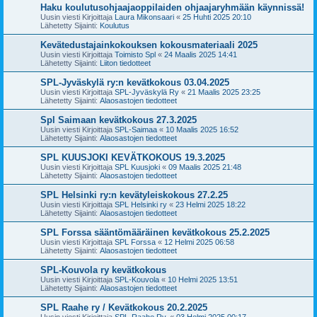
Haku koulutusohjaajaoppilaiden ohjaajaryhmään käynnissä!
Uusin viesti Kirjoittaja
Laura Mikonsaari
«
25 Huhti 2025 20:10
Lähetetty Sijainti:
Koulutus
Kevätedustajainkokouksen kokousmateriaali 2025
Uusin viesti Kirjoittaja
Toimisto Spl
«
24 Maalis 2025 14:41
Lähetetty Sijainti:
Liiton tiedotteet
SPL-Jyväskylä ry:n kevätkokous 03.04.2025
Uusin viesti Kirjoittaja
SPL-Jyväskylä Ry
«
21 Maalis 2025 23:25
Lähetetty Sijainti:
Alaosastojen tiedotteet
Spl Saimaan kevätkokous 27.3.2025
Uusin viesti Kirjoittaja
SPL-Saimaa
«
10 Maalis 2025 16:52
Lähetetty Sijainti:
Alaosastojen tiedotteet
SPL KUUSJOKI KEVÄTKOKOUS 19.3.2025
Uusin viesti Kirjoittaja
SPL Kuusjoki
«
09 Maalis 2025 21:48
Lähetetty Sijainti:
Alaosastojen tiedotteet
SPL Helsinki ry:n kevätyleiskokous 27.2.25
Uusin viesti Kirjoittaja
SPL Helsinki ry
«
23 Helmi 2025 18:22
Lähetetty Sijainti:
Alaosastojen tiedotteet
SPL Forssa sääntömääräinen kevätkokous 25.2.2025
Uusin viesti Kirjoittaja
SPL Forssa
«
12 Helmi 2025 06:58
Lähetetty Sijainti:
Alaosastojen tiedotteet
SPL-Kouvola ry kevätkokous
Uusin viesti Kirjoittaja
SPL-Kouvola
«
10 Helmi 2025 13:51
Lähetetty Sijainti:
Alaosastojen tiedotteet
SPL Raahe ry / Kevätkokous 20.2.2025
Uusin viesti Kirjoittaja
SPL-Raahe Ry.
«
03 Helmi 2025 00:17