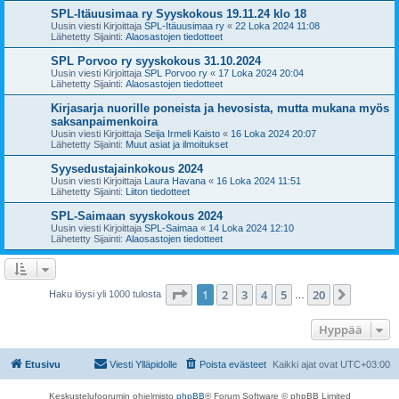
SPL-Itäuusimaa ry Syyskokous 19.11.24 klo 18
Uusin viesti Kirjoittaja
SPL-Itäuusimaa ry
«
22 Loka 2024 11:08
Lähetetty Sijainti:
Alaosastojen tiedotteet
SPL Porvoo ry syyskokous 31.10.2024
Uusin viesti Kirjoittaja
SPL Porvoo ry
«
17 Loka 2024 20:04
Lähetetty Sijainti:
Alaosastojen tiedotteet
Kirjasarja nuorille poneista ja hevosista, mutta mukana myös
saksanpaimenkoira
Uusin viesti Kirjoittaja
Seija Irmeli Kaisto
«
16 Loka 2024 20:07
Lähetetty Sijainti:
Muut asiat ja ilmoitukset
Syysedustajainkokous 2024
Uusin viesti Kirjoittaja
Laura Havana
«
16 Loka 2024 11:51
Lähetetty Sijainti:
Liiton tiedotteet
SPL-Saimaan syyskokous 2024
Uusin viesti Kirjoittaja
SPL-Saimaa
«
14 Loka 2024 12:10
Lähetetty Sijainti:
Alaosastojen tiedotteet
Sivu
1
/
20
1
2
3
4
5
20
Seuraa
Haku löysi yli 1000 tulosta
…
Hyppää
Etusivu
Viesti Ylläpidolle
Poista evästeet
Kaikki ajat ovat
UTC+03:00
Keskustelufoorumin ohjelmisto
phpBB
® Forum Software © phpBB Limited