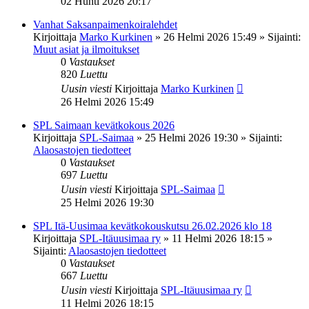
02 Huhti 2026 20:17
Vanhat Saksanpaimenkoiralehdet
Kirjoittaja
Marko Kurkinen
»
26 Helmi 2026 15:49
» Sijainti:
Muut asiat ja ilmoitukset
0
Vastaukset
820
Luettu
Uusin viesti
Kirjoittaja
Marko Kurkinen
26 Helmi 2026 15:49
SPL Saimaan kevätkokous 2026
Kirjoittaja
SPL-Saimaa
»
25 Helmi 2026 19:30
» Sijainti:
Alaosastojen tiedotteet
0
Vastaukset
697
Luettu
Uusin viesti
Kirjoittaja
SPL-Saimaa
25 Helmi 2026 19:30
SPL Itä-Uusimaa kevätkokouskutsu 26.02.2026 klo 18
Kirjoittaja
SPL-Itäuusimaa ry
»
11 Helmi 2026 18:15
»
Sijainti:
Alaosastojen tiedotteet
0
Vastaukset
667
Luettu
Uusin viesti
Kirjoittaja
SPL-Itäuusimaa ry
11 Helmi 2026 18:15