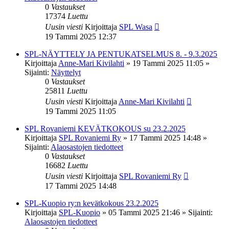
0
Vastaukset
17374
Luettu
Uusin viesti
Kirjoittaja
SPL Wasa
19 Tammi 2025 12:37
SPL-NÄYTTELY JA PENTUKATSELMUS 8. - 9.3.2025
Kirjoittaja
Anne-Mari Kivilahti
»
19 Tammi 2025 11:05
»
Sijainti:
Näyttelyt
0
Vastaukset
25811
Luettu
Uusin viesti
Kirjoittaja
Anne-Mari Kivilahti
19 Tammi 2025 11:05
SPL Rovaniemi KEVÄTKOKOUS su 23.2.2025
Kirjoittaja
SPL Rovaniemi Ry
»
17 Tammi 2025 14:48
»
Sijainti:
Alaosastojen tiedotteet
0
Vastaukset
16682
Luettu
Uusin viesti
Kirjoittaja
SPL Rovaniemi Ry
17 Tammi 2025 14:48
SPL-Kuopio ry:n kevätkokous 23.2.2025
Kirjoittaja
SPL-Kuopio
»
05 Tammi 2025 21:46
» Sijainti:
Alaosastojen tiedotteet