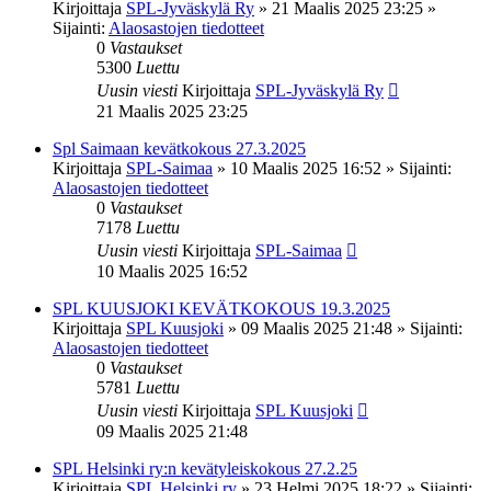
Kirjoittaja
SPL-Jyväskylä Ry
»
21 Maalis 2025 23:25
»
Sijainti:
Alaosastojen tiedotteet
0
Vastaukset
5300
Luettu
Uusin viesti
Kirjoittaja
SPL-Jyväskylä Ry
21 Maalis 2025 23:25
Spl Saimaan kevätkokous 27.3.2025
Kirjoittaja
SPL-Saimaa
»
10 Maalis 2025 16:52
» Sijainti:
Alaosastojen tiedotteet
0
Vastaukset
7178
Luettu
Uusin viesti
Kirjoittaja
SPL-Saimaa
10 Maalis 2025 16:52
SPL KUUSJOKI KEVÄTKOKOUS 19.3.2025
Kirjoittaja
SPL Kuusjoki
»
09 Maalis 2025 21:48
» Sijainti:
Alaosastojen tiedotteet
0
Vastaukset
5781
Luettu
Uusin viesti
Kirjoittaja
SPL Kuusjoki
09 Maalis 2025 21:48
SPL Helsinki ry:n kevätyleiskokous 27.2.25
Kirjoittaja
SPL Helsinki ry
»
23 Helmi 2025 18:22
» Sijainti: