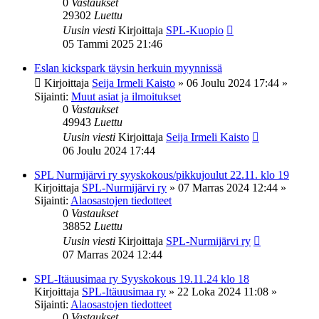
0
Vastaukset
29302
Luettu
Uusin viesti
Kirjoittaja
SPL-Kuopio
05 Tammi 2025 21:46
Eslan kickspark täysin herkuin myynnissä
Kirjoittaja
Seija Irmeli Kaisto
»
06 Joulu 2024 17:44
»
Sijainti:
Muut asiat ja ilmoitukset
0
Vastaukset
49943
Luettu
Uusin viesti
Kirjoittaja
Seija Irmeli Kaisto
06 Joulu 2024 17:44
SPL Nurmijärvi ry syyskokous/pikkujoulut 22.11. klo 19
Kirjoittaja
SPL-Nurmijärvi ry
»
07 Marras 2024 12:44
»
Sijainti:
Alaosastojen tiedotteet
0
Vastaukset
38852
Luettu
Uusin viesti
Kirjoittaja
SPL-Nurmijärvi ry
07 Marras 2024 12:44
SPL-Itäuusimaa ry Syyskokous 19.11.24 klo 18
Kirjoittaja
SPL-Itäuusimaa ry
»
22 Loka 2024 11:08
»
Sijainti:
Alaosastojen tiedotteet
0
Vastaukset