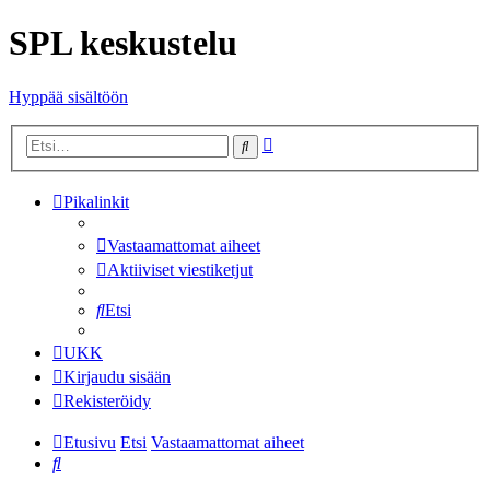
SPL keskustelu
Hyppää sisältöön
Tarkennettu
Etsi
haku
Pikalinkit
Vastaamattomat aiheet
Aktiiviset viestiketjut
Etsi
UKK
Kirjaudu sisään
Rekisteröidy
Etusivu
Etsi
Vastaamattomat aiheet
Etsi