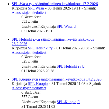
SPL-Wasa ry - sääntömääräinen kevätkokous 17.2.2026
Kirjoittaja
SPL Wasa
»
03 Helmi 2026 19:11
» Sijainti:
Alaosastojen tiedotteet
0
Vastaukset
553
Luettu
Uusin viesti
Kirjoittaja
SPL Wasa
03 Helmi 2026 19:11
SPL Helsinki r.y:n sääntömääräinen kevätyleiskokous
26.2.2026
Kirjoittaja
SPL Helsinki ry
»
01 Helmi 2026 20:38
» Sijainti:
Alaosastojen tiedotteet
0
Vastaukset
525
Luettu
Uusin viesti
Kirjoittaja
SPL Helsinki ry
01 Helmi 2026 20:38
SPL Kuopio ry:n sääntömääräinen kevätkokous 14.2.2026
Kirjoittaja
SPL-Kuopio
»
31 Tammi 2026 11:03
» Sijainti:
Alaosastojen tiedotteet
0
Vastaukset
557
Luettu
Uusin viesti
Kirjoittaja
SPL-Kuopio
31 Tammi 2026 11:03