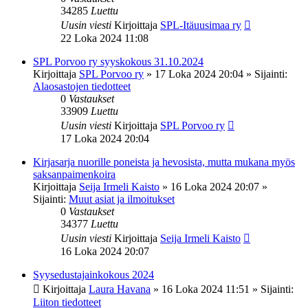
34285
Luettu
Uusin viesti
Kirjoittaja
SPL-Itäuusimaa ry
22 Loka 2024 11:08
SPL Porvoo ry syyskokous 31.10.2024
Kirjoittaja
SPL Porvoo ry
»
17 Loka 2024 20:04
» Sijainti:
Alaosastojen tiedotteet
0
Vastaukset
33909
Luettu
Uusin viesti
Kirjoittaja
SPL Porvoo ry
17 Loka 2024 20:04
Kirjasarja nuorille poneista ja hevosista, mutta mukana myös
saksanpaimenkoira
Kirjoittaja
Seija Irmeli Kaisto
»
16 Loka 2024 20:07
»
Sijainti:
Muut asiat ja ilmoitukset
0
Vastaukset
34377
Luettu
Uusin viesti
Kirjoittaja
Seija Irmeli Kaisto
16 Loka 2024 20:07
Syysedustajainkokous 2024
Kirjoittaja
Laura Havana
»
16 Loka 2024 11:51
» Sijainti:
Liiton tiedotteet