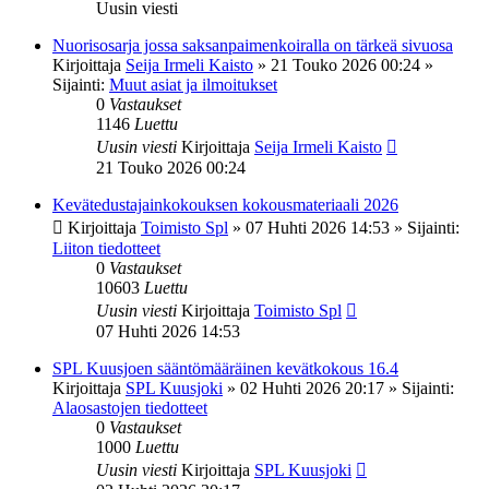
Uusin viesti
Nuorisosarja jossa saksanpaimenkoiralla on tärkeä sivuosa
Kirjoittaja
Seija Irmeli Kaisto
»
21 Touko 2026 00:24
»
Sijainti:
Muut asiat ja ilmoitukset
0
Vastaukset
1146
Luettu
Uusin viesti
Kirjoittaja
Seija Irmeli Kaisto
21 Touko 2026 00:24
Kevätedustajainkokouksen kokousmateriaali 2026
Kirjoittaja
Toimisto Spl
»
07 Huhti 2026 14:53
» Sijainti:
Liiton tiedotteet
0
Vastaukset
10603
Luettu
Uusin viesti
Kirjoittaja
Toimisto Spl
07 Huhti 2026 14:53
SPL Kuusjoen sääntömääräinen kevätkokous 16.4
Kirjoittaja
SPL Kuusjoki
»
02 Huhti 2026 20:17
» Sijainti:
Alaosastojen tiedotteet
0
Vastaukset
1000
Luettu
Uusin viesti
Kirjoittaja
SPL Kuusjoki