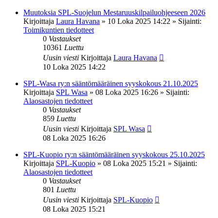
Muutoksia SPL-Suojelun Mestaruuskilpailuohjeeseen 2026
Kirjoittaja
Laura Havana
»
10 Loka 2025 14:22
» Sijainti:
Toimikuntien tiedotteet
0
Vastaukset
10361
Luettu
Uusin viesti
Kirjoittaja
Laura Havana
10 Loka 2025 14:22
SPL-Wasa ry:n sääntömääräinen syyskokous 21.10.2025
Kirjoittaja
SPL Wasa
»
08 Loka 2025 16:26
» Sijainti:
Alaosastojen tiedotteet
0
Vastaukset
859
Luettu
Uusin viesti
Kirjoittaja
SPL Wasa
08 Loka 2025 16:26
SPL-Kuopio ry:n sääntömääräinen syyskokous 25.10.2025
Kirjoittaja
SPL-Kuopio
»
08 Loka 2025 15:21
» Sijainti:
Alaosastojen tiedotteet
0
Vastaukset
801
Luettu
Uusin viesti
Kirjoittaja
SPL-Kuopio
08 Loka 2025 15:21