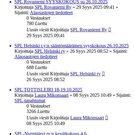
SPL Rovaniemi SYYSKOKOUS su 26.10.2025
Kirjoittaja
SPL Rovaniemi Ry
»
29 Syys 2025 09:41
»
Sijainti:
Alaosastojen tiedotteet
0
Vastaukset
780
Luettu
Uusin viesti
Kirjoittaja
SPL Rovaniemi Ry
29 Syys 2025 09:41
SPL Helsinki r.y:n sääntömääräinen syyskokous 26.10.2025
Kirjoittaja
SPL Helsinki ry
»
26 Syys 2025 08:52
» Sijainti:
Alaosastojen tiedotteet
0
Vastaukset
688
Luettu
Uusin viesti
Kirjoittaja
SPL Helsinki ry
26 Syys 2025 08:52
SPL TOTTISLEIRI 18-19.10.2025
Kirjoittaja
Laura Mikonsaari
»
08 Syys 2025 10:49
» Sijainti:
SPL-tapahtumat
0
Vastaukset
3266
Luettu
Uusin viesti
Kirjoittaja
Laura Mikonsaari
08 Syys 2025 10:49
SPL-Nurmijärvi ry:n kevätkokous 4.6.