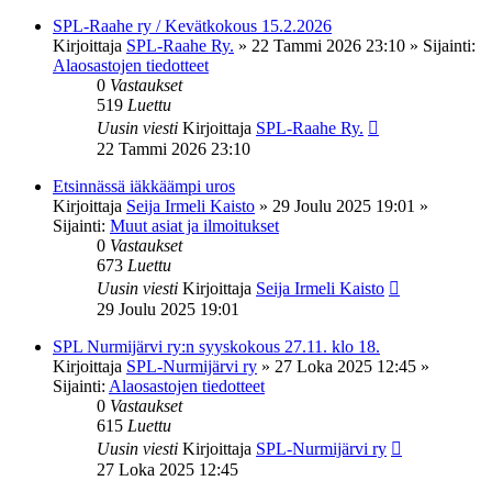
SPL-Raahe ry / Kevätkokous 15.2.2026
Kirjoittaja
SPL-Raahe Ry.
»
22 Tammi 2026 23:10
» Sijainti:
Alaosastojen tiedotteet
0
Vastaukset
519
Luettu
Uusin viesti
Kirjoittaja
SPL-Raahe Ry.
22 Tammi 2026 23:10
Etsinnässä iäkkäämpi uros
Kirjoittaja
Seija Irmeli Kaisto
»
29 Joulu 2025 19:01
»
Sijainti:
Muut asiat ja ilmoitukset
0
Vastaukset
673
Luettu
Uusin viesti
Kirjoittaja
Seija Irmeli Kaisto
29 Joulu 2025 19:01
SPL Nurmijärvi ry:n syyskokous 27.11. klo 18.
Kirjoittaja
SPL-Nurmijärvi ry
»
27 Loka 2025 12:45
»
Sijainti:
Alaosastojen tiedotteet
0
Vastaukset
615
Luettu
Uusin viesti
Kirjoittaja
SPL-Nurmijärvi ry
27 Loka 2025 12:45