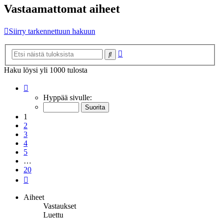
Vastaamattomat aiheet
Siirry tarkennettuun hakuun
Tarkennettu
Etsi
haku
Haku löysi yli 1000 tulosta
Sivu
1
/
20
Hyppää sivulle:
1
2
3
4
5
…
20
Seuraava
Aiheet
Vastaukset
Luettu