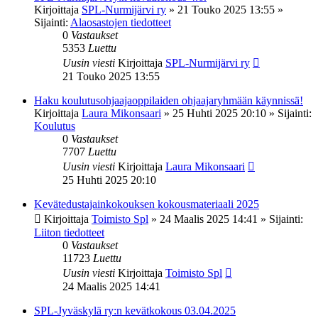
Kirjoittaja
SPL-Nurmijärvi ry
»
21 Touko 2025 13:55
»
Sijainti:
Alaosastojen tiedotteet
0
Vastaukset
5353
Luettu
Uusin viesti
Kirjoittaja
SPL-Nurmijärvi ry
21 Touko 2025 13:55
Haku koulutusohjaajaoppilaiden ohjaajaryhmään käynnissä!
Kirjoittaja
Laura Mikonsaari
»
25 Huhti 2025 20:10
» Sijainti:
Koulutus
0
Vastaukset
7707
Luettu
Uusin viesti
Kirjoittaja
Laura Mikonsaari
25 Huhti 2025 20:10
Kevätedustajainkokouksen kokousmateriaali 2025
Kirjoittaja
Toimisto Spl
»
24 Maalis 2025 14:41
» Sijainti:
Liiton tiedotteet
0
Vastaukset
11723
Luettu
Uusin viesti
Kirjoittaja
Toimisto Spl
24 Maalis 2025 14:41
SPL-Jyväskylä ry:n kevätkokous 03.04.2025