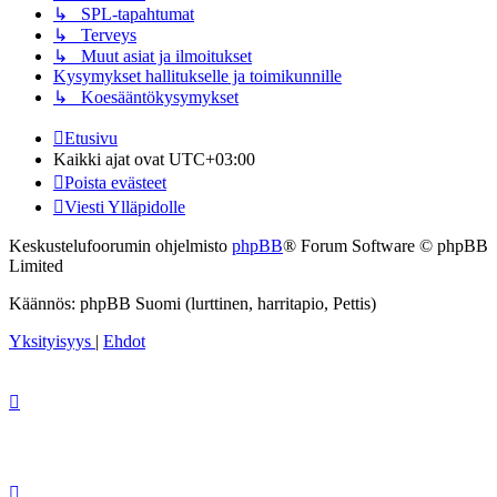
↳ SPL-tapahtumat
↳ Terveys
↳ Muut asiat ja ilmoitukset
Kysymykset hallitukselle ja toimikunnille
↳ Koesääntökysymykset
Etusivu
Kaikki ajat ovat
UTC+03:00
Poista evästeet
Viesti Ylläpidolle
Keskustelufoorumin ohjelmisto
phpBB
® Forum Software © phpBB
Limited
Käännös: phpBB Suomi (lurttinen, harritapio, Pettis)
Yksityisyys
|
Ehdot