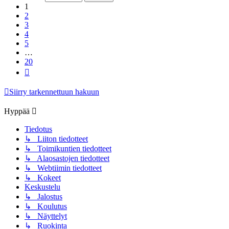
1
2
3
4
5
…
20
Seuraava
Siirry tarkennettuun hakuun
Hyppää
Tiedotus
↳ Liiton tiedotteet
↳ Toimikuntien tiedotteet
↳ Alaosastojen tiedotteet
↳ Webtiimin tiedotteet
↳ Kokeet
Keskustelu
↳ Jalostus
↳ Koulutus
↳ Näyttelyt
↳ Ruokinta