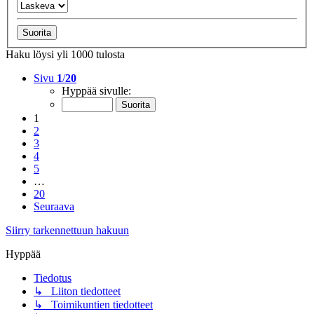
Haku löysi yli 1000 tulosta
Sivu
1
/
20
Hyppää sivulle:
1
2
3
4
5
…
20
Seuraava
Siirry tarkennettuun hakuun
Hyppää
Tiedotus
↳ Liiton tiedotteet
↳ Toimikuntien tiedotteet