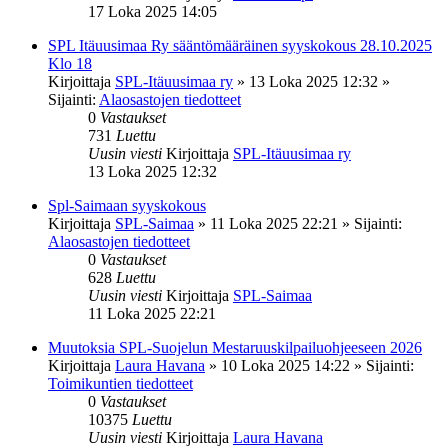
17 Loka 2025 14:05
SPL Itäuusimaa Ry sääntömääräinen syyskokous 28.10.2025
Klo 18
Kirjoittaja
SPL-Itäuusimaa ry
»
13 Loka 2025 12:32
»
Sijainti:
Alaosastojen tiedotteet
0
Vastaukset
731
Luettu
Uusin viesti
Kirjoittaja
SPL-Itäuusimaa ry
13 Loka 2025 12:32
Spl-Saimaan syyskokous
Kirjoittaja
SPL-Saimaa
»
11 Loka 2025 22:21
» Sijainti:
Alaosastojen tiedotteet
0
Vastaukset
628
Luettu
Uusin viesti
Kirjoittaja
SPL-Saimaa
11 Loka 2025 22:21
Muutoksia SPL-Suojelun Mestaruuskilpailuohjeeseen 2026
Kirjoittaja
Laura Havana
»
10 Loka 2025 14:22
» Sijainti:
Toimikuntien tiedotteet
0
Vastaukset
10375
Luettu
Uusin viesti
Kirjoittaja
Laura Havana