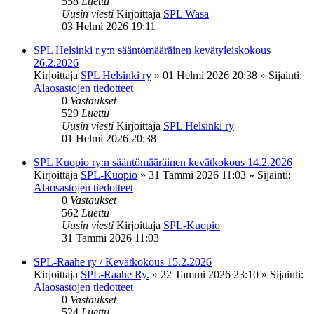
558
Luettu
Uusin viesti
Kirjoittaja
SPL Wasa
03 Helmi 2026 19:11
SPL Helsinki r.y:n sääntömääräinen kevätyleiskokous
26.2.2026
Kirjoittaja
SPL Helsinki ry
»
01 Helmi 2026 20:38
» Sijainti:
Alaosastojen tiedotteet
0
Vastaukset
529
Luettu
Uusin viesti
Kirjoittaja
SPL Helsinki ry
01 Helmi 2026 20:38
SPL Kuopio ry:n sääntömääräinen kevätkokous 14.2.2026
Kirjoittaja
SPL-Kuopio
»
31 Tammi 2026 11:03
» Sijainti:
Alaosastojen tiedotteet
0
Vastaukset
562
Luettu
Uusin viesti
Kirjoittaja
SPL-Kuopio
31 Tammi 2026 11:03
SPL-Raahe ry / Kevätkokous 15.2.2026
Kirjoittaja
SPL-Raahe Ry.
»
22 Tammi 2026 23:10
» Sijainti:
Alaosastojen tiedotteet
0
Vastaukset
524
Luettu