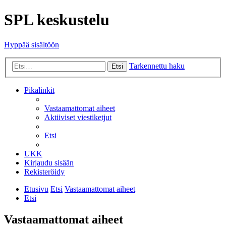
SPL keskustelu
Hyppää sisältöön
Tarkennettu haku
Etsi
Pikalinkit
Vastaamattomat aiheet
Aktiiviset viestiketjut
Etsi
UKK
Kirjaudu sisään
Rekisteröidy
Etusivu
Etsi
Vastaamattomat aiheet
Etsi
Vastaamattomat aiheet