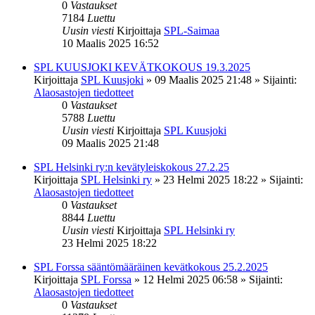
0
Vastaukset
7184
Luettu
Uusin viesti
Kirjoittaja
SPL-Saimaa
10 Maalis 2025 16:52
SPL KUUSJOKI KEVÄTKOKOUS 19.3.2025
Kirjoittaja
SPL Kuusjoki
»
09 Maalis 2025 21:48
» Sijainti:
Alaosastojen tiedotteet
0
Vastaukset
5788
Luettu
Uusin viesti
Kirjoittaja
SPL Kuusjoki
09 Maalis 2025 21:48
SPL Helsinki ry:n kevätyleiskokous 27.2.25
Kirjoittaja
SPL Helsinki ry
»
23 Helmi 2025 18:22
» Sijainti:
Alaosastojen tiedotteet
0
Vastaukset
8844
Luettu
Uusin viesti
Kirjoittaja
SPL Helsinki ry
23 Helmi 2025 18:22
SPL Forssa sääntömääräinen kevätkokous 25.2.2025
Kirjoittaja
SPL Forssa
»
12 Helmi 2025 06:58
» Sijainti:
Alaosastojen tiedotteet
0
Vastaukset