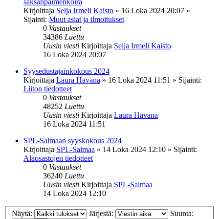
saksanpaimenkoira
Kirjoittaja
Seija Irmeli Kaisto
»
16 Loka 2024 20:07
»
Sijainti:
Muut asiat ja ilmoitukset
0
Vastaukset
34386
Luettu
Uusin viesti
Kirjoittaja
Seija Irmeli Kaisto
16 Loka 2024 20:07
Syysedustajainkokous 2024
Kirjoittaja
Laura Havana
»
16 Loka 2024 11:51
» Sijainti:
Liiton tiedotteet
0
Vastaukset
48252
Luettu
Uusin viesti
Kirjoittaja
Laura Havana
16 Loka 2024 11:51
SPL-Saimaan syyskokous 2024
Kirjoittaja
SPL-Saimaa
»
14 Loka 2024 12:10
» Sijainti:
Alaosastojen tiedotteet
0
Vastaukset
36240
Luettu
Uusin viesti
Kirjoittaja
SPL-Saimaa
14 Loka 2024 12:10
Näytä:
Järjestä:
Suunta: