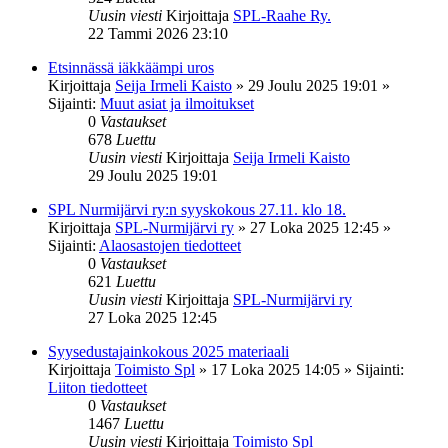
Uusin viesti
Kirjoittaja
SPL-Raahe Ry.
22 Tammi 2026 23:10
Etsinnässä iäkkäämpi uros
Kirjoittaja
Seija Irmeli Kaisto
»
29 Joulu 2025 19:01
»
Sijainti:
Muut asiat ja ilmoitukset
0
Vastaukset
678
Luettu
Uusin viesti
Kirjoittaja
Seija Irmeli Kaisto
29 Joulu 2025 19:01
SPL Nurmijärvi ry:n syyskokous 27.11. klo 18.
Kirjoittaja
SPL-Nurmijärvi ry
»
27 Loka 2025 12:45
»
Sijainti:
Alaosastojen tiedotteet
0
Vastaukset
621
Luettu
Uusin viesti
Kirjoittaja
SPL-Nurmijärvi ry
27 Loka 2025 12:45
Syysedustajainkokous 2025 materiaali
Kirjoittaja
Toimisto Spl
»
17 Loka 2025 14:05
» Sijainti:
Liiton tiedotteet
0
Vastaukset
1467
Luettu
Uusin viesti
Kirjoittaja
Toimisto Spl