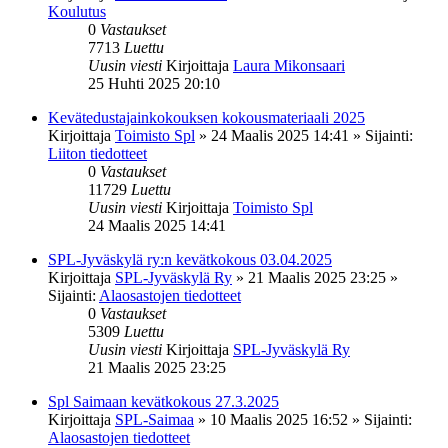
Koulutus
0
Vastaukset
7713
Luettu
Uusin viesti
Kirjoittaja
Laura Mikonsaari
25 Huhti 2025 20:10
Kevätedustajainkokouksen kokousmateriaali 2025
Kirjoittaja
Toimisto Spl
»
24 Maalis 2025 14:41
» Sijainti:
Liiton tiedotteet
0
Vastaukset
11729
Luettu
Uusin viesti
Kirjoittaja
Toimisto Spl
24 Maalis 2025 14:41
SPL-Jyväskylä ry:n kevätkokous 03.04.2025
Kirjoittaja
SPL-Jyväskylä Ry
»
21 Maalis 2025 23:25
»
Sijainti:
Alaosastojen tiedotteet
0
Vastaukset
5309
Luettu
Uusin viesti
Kirjoittaja
SPL-Jyväskylä Ry
21 Maalis 2025 23:25
Spl Saimaan kevätkokous 27.3.2025
Kirjoittaja
SPL-Saimaa
»
10 Maalis 2025 16:52
» Sijainti:
Alaosastojen tiedotteet