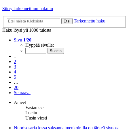
Siirry tarkennettuun hakuun
Tarkennettu haku
Etsi
Haku löysi yli 1000 tulosta
Sivu
1
/
20
Hyppää sivulle:
1
2
3
4
5
…
20
Seuraava
Aiheet
Vastaukset
Luettu
Uusin viesti
Nuorisosarja jossa saksanpaimenkoiralla on tärkeä sivuosa