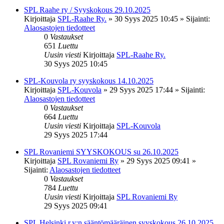
SPL Raahe ry / Syyskokous 29.10.2025
Kirjoittaja
SPL-Raahe Ry.
»
30 Syys 2025 10:45
» Sijainti:
Alaosastojen tiedotteet
0
Vastaukset
651
Luettu
Uusin viesti
Kirjoittaja
SPL-Raahe Ry.
30 Syys 2025 10:45
SPL-Kouvola ry syyskokous 14.10.2025
Kirjoittaja
SPL-Kouvola
»
29 Syys 2025 17:44
» Sijainti:
Alaosastojen tiedotteet
0
Vastaukset
664
Luettu
Uusin viesti
Kirjoittaja
SPL-Kouvola
29 Syys 2025 17:44
SPL Rovaniemi SYYSKOKOUS su 26.10.2025
Kirjoittaja
SPL Rovaniemi Ry
»
29 Syys 2025 09:41
»
Sijainti:
Alaosastojen tiedotteet
0
Vastaukset
784
Luettu
Uusin viesti
Kirjoittaja
SPL Rovaniemi Ry
29 Syys 2025 09:41
SPL Helsinki r.y:n sääntömääräinen syyskokous 26.10.2025