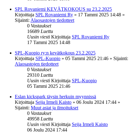
SPL Rovaniemi KEVÄTKOKOUS su 23.2.2025
Kirjoittaja
SPL Rovaniemi Ry
»
17 Tammi 2025 14:48
»
Sijainti:
Alaosastojen tiedotteet
0
Vastaukset
16689
Luettu
Uusin viesti
Kirjoittaja
SPL Rovaniemi Ry
17 Tammi 2025 14:48
SPL-Kuopio ry:n kevätkokous 23.2.2025
Kirjoittaja
SPL-Kuopio
»
05 Tammi 2025 21:46
» Sijainti:
Alaosastojen tiedotteet
0
Vastaukset
29310
Luettu
Uusin viesti
Kirjoittaja
SPL-Kuopio
05 Tammi 2025 21:46
Eslan kickspark täysin herkuin myynnissä
Kirjoittaja
Seija Irmeli Kaisto
»
06 Joulu 2024 17:44
»
Sijainti:
Muut asiat ja ilmoitukset
0
Vastaukset
49958
Luettu
Uusin viesti
Kirjoittaja
Seija Irmeli Kaisto
06 Joulu 2024 17:44