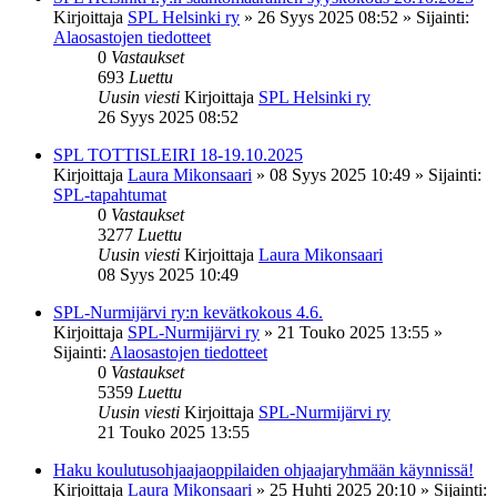
Kirjoittaja
SPL Helsinki ry
»
26 Syys 2025 08:52
» Sijainti:
Alaosastojen tiedotteet
0
Vastaukset
693
Luettu
Uusin viesti
Kirjoittaja
SPL Helsinki ry
26 Syys 2025 08:52
SPL TOTTISLEIRI 18-19.10.2025
Kirjoittaja
Laura Mikonsaari
»
08 Syys 2025 10:49
» Sijainti:
SPL-tapahtumat
0
Vastaukset
3277
Luettu
Uusin viesti
Kirjoittaja
Laura Mikonsaari
08 Syys 2025 10:49
SPL-Nurmijärvi ry:n kevätkokous 4.6.
Kirjoittaja
SPL-Nurmijärvi ry
»
21 Touko 2025 13:55
»
Sijainti:
Alaosastojen tiedotteet
0
Vastaukset
5359
Luettu
Uusin viesti
Kirjoittaja
SPL-Nurmijärvi ry
21 Touko 2025 13:55
Haku koulutusohjaajaoppilaiden ohjaajaryhmään käynnissä!
Kirjoittaja
Laura Mikonsaari
»
25 Huhti 2025 20:10
» Sijainti: