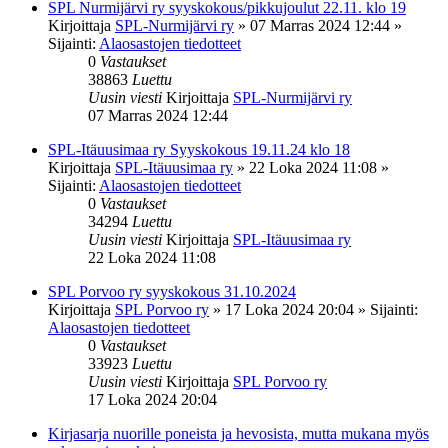
SPL Nurmijärvi ry syyskokous/pikkujoulut 22.11. klo 19
Kirjoittaja
SPL-Nurmijärvi ry
»
07 Marras 2024 12:44
»
Sijainti:
Alaosastojen tiedotteet
0
Vastaukset
38863
Luettu
Uusin viesti
Kirjoittaja
SPL-Nurmijärvi ry
07 Marras 2024 12:44
SPL-Itäuusimaa ry Syyskokous 19.11.24 klo 18
Kirjoittaja
SPL-Itäuusimaa ry
»
22 Loka 2024 11:08
»
Sijainti:
Alaosastojen tiedotteet
0
Vastaukset
34294
Luettu
Uusin viesti
Kirjoittaja
SPL-Itäuusimaa ry
22 Loka 2024 11:08
SPL Porvoo ry syyskokous 31.10.2024
Kirjoittaja
SPL Porvoo ry
»
17 Loka 2024 20:04
» Sijainti:
Alaosastojen tiedotteet
0
Vastaukset
33923
Luettu
Uusin viesti
Kirjoittaja
SPL Porvoo ry
17 Loka 2024 20:04
Kirjasarja nuorille poneista ja hevosista, mutta mukana myös