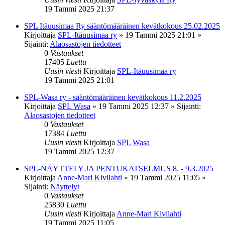
19 Tammi 2025 21:37
SPL Itäuusimaa Ry sääntömääräinen kevätkokous 25.02.2025
Kirjoittaja
SPL-Itäuusimaa ry
»
19 Tammi 2025 21:01
»
Sijainti:
Alaosastojen tiedotteet
0
Vastaukset
17405
Luettu
Uusin viesti
Kirjoittaja
SPL-Itäuusimaa ry
19 Tammi 2025 21:01
SPL-Wasa ry - sääntömääräinen kevätkokous 11.2.2025
Kirjoittaja
SPL Wasa
»
19 Tammi 2025 12:37
» Sijainti:
Alaosastojen tiedotteet
0
Vastaukset
17384
Luettu
Uusin viesti
Kirjoittaja
SPL Wasa
19 Tammi 2025 12:37
SPL-NÄYTTELY JA PENTUKATSELMUS 8. - 9.3.2025
Kirjoittaja
Anne-Mari Kivilahti
»
19 Tammi 2025 11:05
»
Sijainti:
Näyttelyt
0
Vastaukset
25830
Luettu
Uusin viesti
Kirjoittaja
Anne-Mari Kivilahti
19 Tammi 2025 11:05