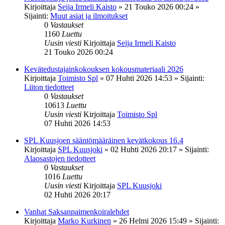
Kirjoittaja
Seija Irmeli Kaisto
»
21 Touko 2026 00:24
»
Sijainti:
Muut asiat ja ilmoitukset
0
Vastaukset
1160
Luettu
Uusin viesti
Kirjoittaja
Seija Irmeli Kaisto
21 Touko 2026 00:24
Kevätedustajainkokouksen kokousmateriaali 2026
Kirjoittaja
Toimisto Spl
»
07 Huhti 2026 14:53
» Sijainti:
Liiton tiedotteet
0
Vastaukset
10613
Luettu
Uusin viesti
Kirjoittaja
Toimisto Spl
07 Huhti 2026 14:53
SPL Kuusjoen sääntömääräinen kevätkokous 16.4
Kirjoittaja
SPL Kuusjoki
»
02 Huhti 2026 20:17
» Sijainti:
Alaosastojen tiedotteet
0
Vastaukset
1016
Luettu
Uusin viesti
Kirjoittaja
SPL Kuusjoki
02 Huhti 2026 20:17
Vanhat Saksanpaimenkoiralehdet
Kirjoittaja
Marko Kurkinen
»
26 Helmi 2026 15:49
» Sijainti: