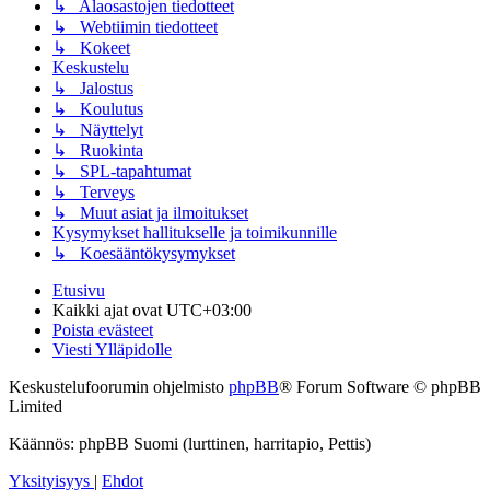
↳ Alaosastojen tiedotteet
↳ Webtiimin tiedotteet
↳ Kokeet
Keskustelu
↳ Jalostus
↳ Koulutus
↳ Näyttelyt
↳ Ruokinta
↳ SPL-tapahtumat
↳ Terveys
↳ Muut asiat ja ilmoitukset
Kysymykset hallitukselle ja toimikunnille
↳ Koesääntökysymykset
Etusivu
Kaikki ajat ovat
UTC+03:00
Poista evästeet
Viesti Ylläpidolle
Keskustelufoorumin ohjelmisto
phpBB
® Forum Software © phpBB
Limited
Käännös: phpBB Suomi (lurttinen, harritapio, Pettis)
Yksityisyys
|
Ehdot