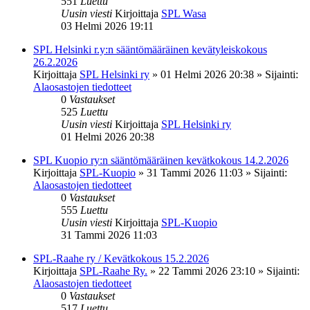
551
Luettu
Uusin viesti
Kirjoittaja
SPL Wasa
03 Helmi 2026 19:11
SPL Helsinki r.y:n sääntömääräinen kevätyleiskokous
26.2.2026
Kirjoittaja
SPL Helsinki ry
»
01 Helmi 2026 20:38
» Sijainti:
Alaosastojen tiedotteet
0
Vastaukset
525
Luettu
Uusin viesti
Kirjoittaja
SPL Helsinki ry
01 Helmi 2026 20:38
SPL Kuopio ry:n sääntömääräinen kevätkokous 14.2.2026
Kirjoittaja
SPL-Kuopio
»
31 Tammi 2026 11:03
» Sijainti:
Alaosastojen tiedotteet
0
Vastaukset
555
Luettu
Uusin viesti
Kirjoittaja
SPL-Kuopio
31 Tammi 2026 11:03
SPL-Raahe ry / Kevätkokous 15.2.2026
Kirjoittaja
SPL-Raahe Ry.
»
22 Tammi 2026 23:10
» Sijainti:
Alaosastojen tiedotteet
0
Vastaukset
517
Luettu