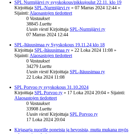
SPL Nurmijärvi ry syyskokous/pikkujoulut 22.11. klo 19
Kirjoittaja
SPL-Nurmijärvi ry
»
07 Marras 2024 12:44
»
Sijainti:
Alaosastojen tiedotteet
0
Vastaukset
38845
Luettu
Uusin viesti
Kirjoittaja
SPL-Nurmijärvi ry
07 Marras 2024 12:44
SPL-Itäuusimaa ry Syyskokous 19.11.24 klo 18
Kirjoittaja
SPL-Itäuusimaa ry
»
22 Loka 2024 11:08
»
Sijainti:
Alaosastojen tiedotteet
0
Vastaukset
34279
Luettu
Uusin viesti
Kirjoittaja
SPL-Itäuusimaa ry
22 Loka 2024 11:08
SPL Porvoo ry syyskokous 31.10.2024
Kirjoittaja
SPL Porvoo ry
»
17 Loka 2024 20:04
» Sijainti:
Alaosastojen tiedotteet
0
Vastaukset
33908
Luettu
Uusin viesti
Kirjoittaja
SPL Porvoo ry
17 Loka 2024 20:04
Kirjasarja nuorille poneista ja hevosista, mutta mukana myös