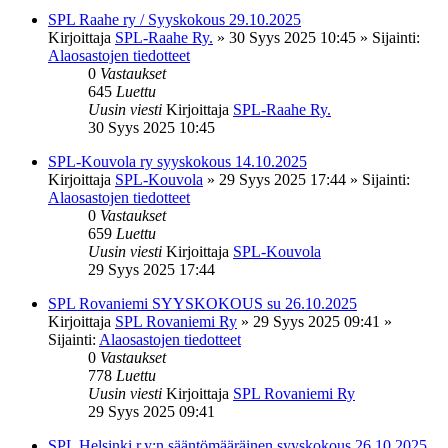
SPL Raahe ry / Syyskokous 29.10.2025
Kirjoittaja
SPL-Raahe Ry.
»
30 Syys 2025 10:45
» Sijainti:
Alaosastojen tiedotteet
0
Vastaukset
645
Luettu
Uusin viesti
Kirjoittaja
SPL-Raahe Ry.
30 Syys 2025 10:45
SPL-Kouvola ry syyskokous 14.10.2025
Kirjoittaja
SPL-Kouvola
»
29 Syys 2025 17:44
» Sijainti:
Alaosastojen tiedotteet
0
Vastaukset
659
Luettu
Uusin viesti
Kirjoittaja
SPL-Kouvola
29 Syys 2025 17:44
SPL Rovaniemi SYYSKOKOUS su 26.10.2025
Kirjoittaja
SPL Rovaniemi Ry
»
29 Syys 2025 09:41
»
Sijainti:
Alaosastojen tiedotteet
0
Vastaukset
778
Luettu
Uusin viesti
Kirjoittaja
SPL Rovaniemi Ry
29 Syys 2025 09:41
SPL Helsinki r.y:n sääntömääräinen syyskokous 26.10.2025