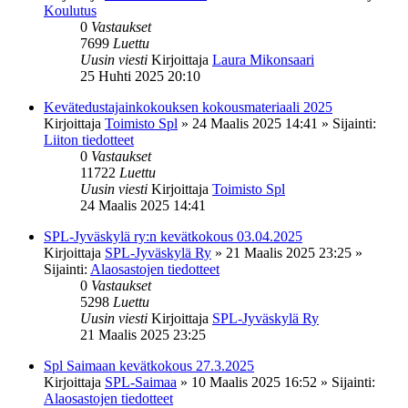
Koulutus
0
Vastaukset
7699
Luettu
Uusin viesti
Kirjoittaja
Laura Mikonsaari
25 Huhti 2025 20:10
Kevätedustajainkokouksen kokousmateriaali 2025
Kirjoittaja
Toimisto Spl
»
24 Maalis 2025 14:41
» Sijainti:
Liiton tiedotteet
0
Vastaukset
11722
Luettu
Uusin viesti
Kirjoittaja
Toimisto Spl
24 Maalis 2025 14:41
SPL-Jyväskylä ry:n kevätkokous 03.04.2025
Kirjoittaja
SPL-Jyväskylä Ry
»
21 Maalis 2025 23:25
»
Sijainti:
Alaosastojen tiedotteet
0
Vastaukset
5298
Luettu
Uusin viesti
Kirjoittaja
SPL-Jyväskylä Ry
21 Maalis 2025 23:25
Spl Saimaan kevätkokous 27.3.2025
Kirjoittaja
SPL-Saimaa
»
10 Maalis 2025 16:52
» Sijainti:
Alaosastojen tiedotteet