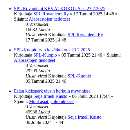
SPL Rovaniemi KEVÄTKOKOUS su 23.2.2025
Kirjoittaja
SPL Rovaniemi Ry
»
17 Tammi 2025 14:48
»
Sijainti:
Alaosastojen tiedotteet
0
Vastaukset
16682
Luettu
Uusin viesti
Kirjoittaja
SPL Rovaniemi Ry
17 Tammi 2025 14:48
SPL-Kuopio ry:n kevätkokous 23.2.2025
Kirjoittaja
SPL-Kuopio
»
05 Tammi 2025 21:46
» Sijainti:
Alaosastojen tiedotteet
0
Vastaukset
29299
Luettu
Uusin viesti
Kirjoittaja
SPL-Kuopio
05 Tammi 2025 21:46
Eslan kickspark täysin herkuin myynnissä
Kirjoittaja
Seija Irmeli Kaisto
»
06 Joulu 2024 17:44
»
Sijainti:
Muut asiat ja ilmoitukset
0
Vastaukset
49936
Luettu
Uusin viesti
Kirjoittaja
Seija Irmeli Kaisto
06 Joulu 2024 17:44