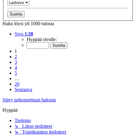
Haku löysi yli 1000 tulosta
Sivu
1
/
20
Hyppää sivulle:
1
2
3
4
5
…
20
Seuraava
Siirry tarkennettuun hakuun
Hyppää
Tiedotus
↳ Liiton tiedotteet
↳ Toimikuntien tiedotteet