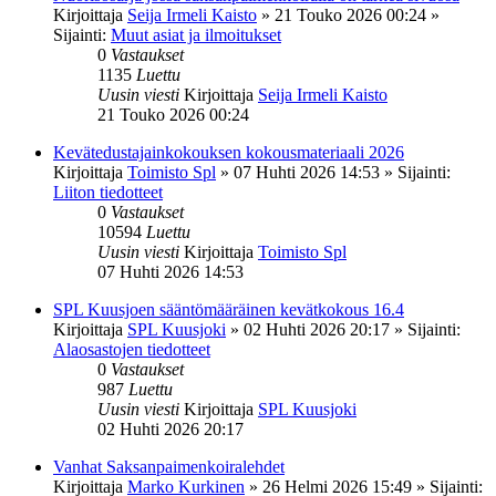
Kirjoittaja
Seija Irmeli Kaisto
»
21 Touko 2026 00:24
»
Sijainti:
Muut asiat ja ilmoitukset
0
Vastaukset
1135
Luettu
Uusin viesti
Kirjoittaja
Seija Irmeli Kaisto
21 Touko 2026 00:24
Kevätedustajainkokouksen kokousmateriaali 2026
Kirjoittaja
Toimisto Spl
»
07 Huhti 2026 14:53
» Sijainti:
Liiton tiedotteet
0
Vastaukset
10594
Luettu
Uusin viesti
Kirjoittaja
Toimisto Spl
07 Huhti 2026 14:53
SPL Kuusjoen sääntömääräinen kevätkokous 16.4
Kirjoittaja
SPL Kuusjoki
»
02 Huhti 2026 20:17
» Sijainti:
Alaosastojen tiedotteet
0
Vastaukset
987
Luettu
Uusin viesti
Kirjoittaja
SPL Kuusjoki
02 Huhti 2026 20:17
Vanhat Saksanpaimenkoiralehdet
Kirjoittaja
Marko Kurkinen
»
26 Helmi 2026 15:49
» Sijainti: