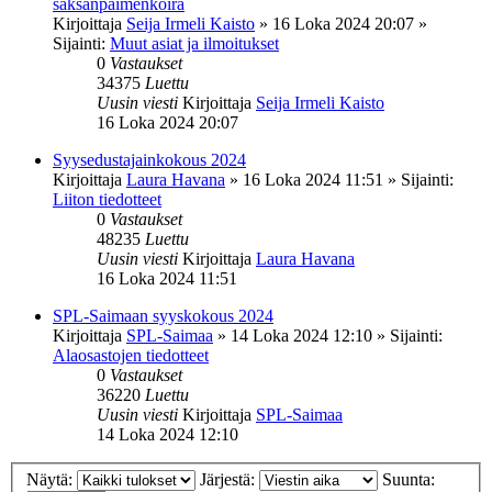
saksanpaimenkoira
Kirjoittaja
Seija Irmeli Kaisto
»
16 Loka 2024 20:07
»
Sijainti:
Muut asiat ja ilmoitukset
0
Vastaukset
34375
Luettu
Uusin viesti
Kirjoittaja
Seija Irmeli Kaisto
16 Loka 2024 20:07
Syysedustajainkokous 2024
Kirjoittaja
Laura Havana
»
16 Loka 2024 11:51
» Sijainti:
Liiton tiedotteet
0
Vastaukset
48235
Luettu
Uusin viesti
Kirjoittaja
Laura Havana
16 Loka 2024 11:51
SPL-Saimaan syyskokous 2024
Kirjoittaja
SPL-Saimaa
»
14 Loka 2024 12:10
» Sijainti:
Alaosastojen tiedotteet
0
Vastaukset
36220
Luettu
Uusin viesti
Kirjoittaja
SPL-Saimaa
14 Loka 2024 12:10
Näytä:
Järjestä:
Suunta: