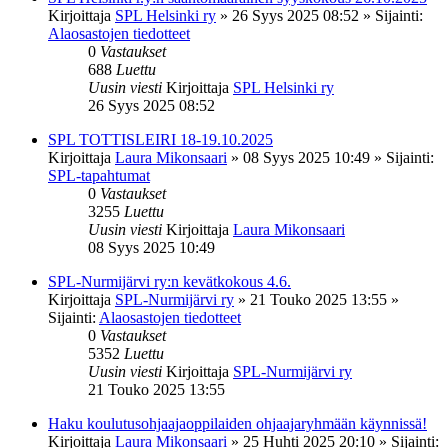
Kirjoittaja
SPL Helsinki ry
»
26 Syys 2025 08:52
» Sijainti:
Alaosastojen tiedotteet
0
Vastaukset
688
Luettu
Uusin viesti
Kirjoittaja
SPL Helsinki ry
26 Syys 2025 08:52
SPL TOTTISLEIRI 18-19.10.2025
Kirjoittaja
Laura Mikonsaari
»
08 Syys 2025 10:49
» Sijainti:
SPL-tapahtumat
0
Vastaukset
3255
Luettu
Uusin viesti
Kirjoittaja
Laura Mikonsaari
08 Syys 2025 10:49
SPL-Nurmijärvi ry:n kevätkokous 4.6.
Kirjoittaja
SPL-Nurmijärvi ry
»
21 Touko 2025 13:55
»
Sijainti:
Alaosastojen tiedotteet
0
Vastaukset
5352
Luettu
Uusin viesti
Kirjoittaja
SPL-Nurmijärvi ry
21 Touko 2025 13:55
Haku koulutusohjaajaoppilaiden ohjaajaryhmään käynnissä!
Kirjoittaja
Laura Mikonsaari
»
25 Huhti 2025 20:10
» Sijainti: