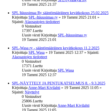
19 Tammi 2025 21:37
SPL Itäuusimaa Ry sääntömääräinen kevätkokous 25.02.2025
Kirjoittaja
SPL-Itäuusimaa ry
»
19 Tammi 2025 21:01
»
Sijainti:
Alaosastojen tiedotteet
0
Vastaukset
17397
Luettu
Uusin viesti
Kirjoittaja
SPL-Itäuusimaa ry
19 Tammi 2025 21:01
SPL-Wasa ry - sääntömääräinen kevätkokous 11.2.2025
Kirjoittaja
SPL Wasa
»
19 Tammi 2025 12:37
» Sijainti:
Alaosastojen tiedotteet
0
Vastaukset
17371
Luettu
Uusin viesti
Kirjoittaja
SPL Wasa
19 Tammi 2025 12:37
SPL-NÄYTTELY JA PENTUKATSELMUS 8. - 9.3.2025
Kirjoittaja
Anne-Mari Kivilahti
»
19 Tammi 2025 11:05
»
Sijainti:
Näyttelyt
0
Vastaukset
25806
Luettu
Uusin viesti
Kirjoittaja
Anne-Mari Kivilahti
19 Tammi 2025 11:05