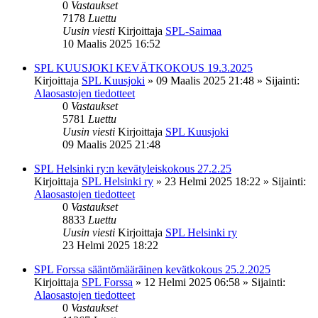
0
Vastaukset
7178
Luettu
Uusin viesti
Kirjoittaja
SPL-Saimaa
10 Maalis 2025 16:52
SPL KUUSJOKI KEVÄTKOKOUS 19.3.2025
Kirjoittaja
SPL Kuusjoki
»
09 Maalis 2025 21:48
» Sijainti:
Alaosastojen tiedotteet
0
Vastaukset
5781
Luettu
Uusin viesti
Kirjoittaja
SPL Kuusjoki
09 Maalis 2025 21:48
SPL Helsinki ry:n kevätyleiskokous 27.2.25
Kirjoittaja
SPL Helsinki ry
»
23 Helmi 2025 18:22
» Sijainti:
Alaosastojen tiedotteet
0
Vastaukset
8833
Luettu
Uusin viesti
Kirjoittaja
SPL Helsinki ry
23 Helmi 2025 18:22
SPL Forssa sääntömääräinen kevätkokous 25.2.2025
Kirjoittaja
SPL Forssa
»
12 Helmi 2025 06:58
» Sijainti:
Alaosastojen tiedotteet
0
Vastaukset