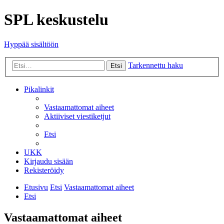
SPL keskustelu
Hyppää sisältöön
Tarkennettu haku
Etsi
Pikalinkit
Vastaamattomat aiheet
Aktiiviset viestiketjut
Etsi
UKK
Kirjaudu sisään
Rekisteröidy
Etusivu
Etsi
Vastaamattomat aiheet
Etsi
Vastaamattomat aiheet