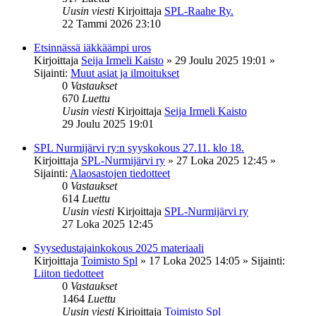
Uusin viesti
Kirjoittaja
SPL-Raahe Ry.
22 Tammi 2026 23:10
Etsinnässä iäkkäämpi uros
Kirjoittaja
Seija Irmeli Kaisto
»
29 Joulu 2025 19:01
»
Sijainti:
Muut asiat ja ilmoitukset
0
Vastaukset
670
Luettu
Uusin viesti
Kirjoittaja
Seija Irmeli Kaisto
29 Joulu 2025 19:01
SPL Nurmijärvi ry:n syyskokous 27.11. klo 18.
Kirjoittaja
SPL-Nurmijärvi ry
»
27 Loka 2025 12:45
»
Sijainti:
Alaosastojen tiedotteet
0
Vastaukset
614
Luettu
Uusin viesti
Kirjoittaja
SPL-Nurmijärvi ry
27 Loka 2025 12:45
Syysedustajainkokous 2025 materiaali
Kirjoittaja
Toimisto Spl
»
17 Loka 2025 14:05
» Sijainti:
Liiton tiedotteet
0
Vastaukset
1464
Luettu
Uusin viesti
Kirjoittaja
Toimisto Spl