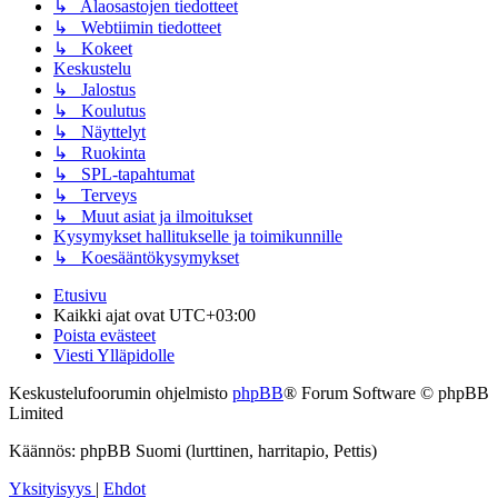
↳ Alaosastojen tiedotteet
↳ Webtiimin tiedotteet
↳ Kokeet
Keskustelu
↳ Jalostus
↳ Koulutus
↳ Näyttelyt
↳ Ruokinta
↳ SPL-tapahtumat
↳ Terveys
↳ Muut asiat ja ilmoitukset
Kysymykset hallitukselle ja toimikunnille
↳ Koesääntökysymykset
Etusivu
Kaikki ajat ovat
UTC+03:00
Poista evästeet
Viesti Ylläpidolle
Keskustelufoorumin ohjelmisto
phpBB
® Forum Software © phpBB
Limited
Käännös: phpBB Suomi (lurttinen, harritapio, Pettis)
Yksityisyys
|
Ehdot