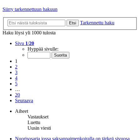
Siirry tarkennettuun hakuun
Tarkennettu haku
Etsi
Haku löysi yli 1000 tulosta
Sivu
1
/
20
Hyppää sivulle:
1
2
3
4
5
…
20
Seuraava
Aiheet
Vastaukset
Luettu
Uusin viesti
Nuorisosarja jossa saksanpaimenkoiralla on tärkeä sivuosa