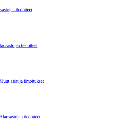
sastojen tiedotteet
laosastojen tiedotteet
Muut asiat ja ilmoitukset
Alaosastojen tiedotteet