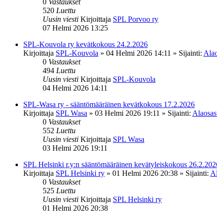
0
Vastaukset
520
Luettu
Uusin viesti
Kirjoittaja
SPL Porvoo ry
07 Helmi 2026 13:25
SPL-Kouvola ry kevätkokous 24.2.2026
Kirjoittaja
SPL-Kouvola
»
04 Helmi 2026 14:11
» Sijainti:
Alao
0
Vastaukset
494
Luettu
Uusin viesti
Kirjoittaja
SPL-Kouvola
04 Helmi 2026 14:11
SPL-Wasa ry - sääntömääräinen kevätkokous 17.2.2026
Kirjoittaja
SPL Wasa
»
03 Helmi 2026 19:11
» Sijainti:
Alaosast
0
Vastaukset
552
Luettu
Uusin viesti
Kirjoittaja
SPL Wasa
03 Helmi 2026 19:11
SPL Helsinki r.y:n sääntömääräinen kevätyleiskokous 26.2.202
Kirjoittaja
SPL Helsinki ry
»
01 Helmi 2026 20:38
» Sijainti:
Al
0
Vastaukset
525
Luettu
Uusin viesti
Kirjoittaja
SPL Helsinki ry
01 Helmi 2026 20:38