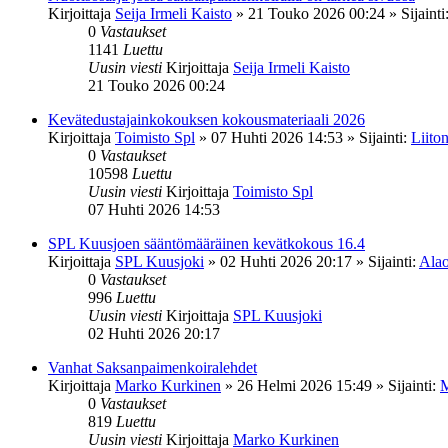
Kirjoittaja
Seija Irmeli Kaisto
»
21 Touko 2026 00:24
» Sijainti
0
Vastaukset
1141
Luettu
Uusin viesti
Kirjoittaja
Seija Irmeli Kaisto
21 Touko 2026 00:24
Kevätedustajainkokouksen kokousmateriaali 2026
Kirjoittaja
Toimisto Spl
»
07 Huhti 2026 14:53
» Sijainti:
Liiton
0
Vastaukset
10598
Luettu
Uusin viesti
Kirjoittaja
Toimisto Spl
07 Huhti 2026 14:53
SPL Kuusjoen sääntömääräinen kevätkokous 16.4
Kirjoittaja
SPL Kuusjoki
»
02 Huhti 2026 20:17
» Sijainti:
Alao
0
Vastaukset
996
Luettu
Uusin viesti
Kirjoittaja
SPL Kuusjoki
02 Huhti 2026 20:17
Vanhat Saksanpaimenkoiralehdet
Kirjoittaja
Marko Kurkinen
»
26 Helmi 2026 15:49
» Sijainti:
M
0
Vastaukset
819
Luettu
Uusin viesti
Kirjoittaja
Marko Kurkinen