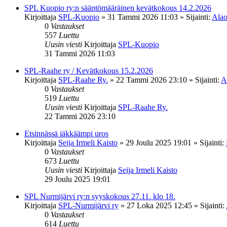
SPL Kuopio ry:n sääntömääräinen kevätkokous 14.2.2026
Kirjoittaja
SPL-Kuopio
»
31 Tammi 2026 11:03
» Sijainti:
Alao
0
Vastaukset
557
Luettu
Uusin viesti
Kirjoittaja
SPL-Kuopio
31 Tammi 2026 11:03
SPL-Raahe ry / Kevätkokous 15.2.2026
Kirjoittaja
SPL-Raahe Ry.
»
22 Tammi 2026 23:10
» Sijainti:
A
0
Vastaukset
519
Luettu
Uusin viesti
Kirjoittaja
SPL-Raahe Ry.
22 Tammi 2026 23:10
Etsinnässä iäkkäämpi uros
Kirjoittaja
Seija Irmeli Kaisto
»
29 Joulu 2025 19:01
» Sijainti:
0
Vastaukset
673
Luettu
Uusin viesti
Kirjoittaja
Seija Irmeli Kaisto
29 Joulu 2025 19:01
SPL Nurmijärvi ry:n syyskokous 27.11. klo 18.
Kirjoittaja
SPL-Nurmijärvi ry
»
27 Loka 2025 12:45
» Sijainti:
0
Vastaukset
614
Luettu