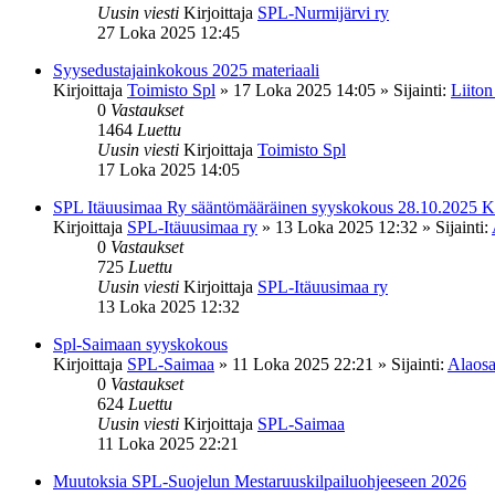
Uusin viesti
Kirjoittaja
SPL-Nurmijärvi ry
27 Loka 2025 12:45
Syysedustajainkokous 2025 materiaali
Kirjoittaja
Toimisto Spl
»
17 Loka 2025 14:05
» Sijainti:
Liiton
0
Vastaukset
1464
Luettu
Uusin viesti
Kirjoittaja
Toimisto Spl
17 Loka 2025 14:05
SPL Itäuusimaa Ry sääntömääräinen syyskokous 28.10.2025 K
Kirjoittaja
SPL-Itäuusimaa ry
»
13 Loka 2025 12:32
» Sijainti:
0
Vastaukset
725
Luettu
Uusin viesti
Kirjoittaja
SPL-Itäuusimaa ry
13 Loka 2025 12:32
Spl-Saimaan syyskokous
Kirjoittaja
SPL-Saimaa
»
11 Loka 2025 22:21
» Sijainti:
Alaosa
0
Vastaukset
624
Luettu
Uusin viesti
Kirjoittaja
SPL-Saimaa
11 Loka 2025 22:21
Muutoksia SPL-Suojelun Mestaruuskilpailuohjeeseen 2026