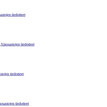
astojen tiedotteet
:
Alaosastojen tiedotteet
stojen tiedotteet
osastojen tiedotteet