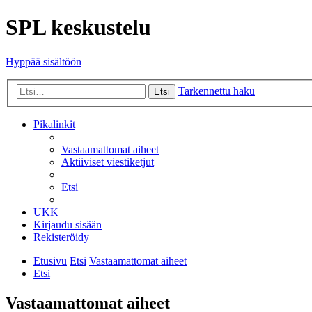
SPL keskustelu
Hyppää sisältöön
Tarkennettu haku
Etsi
Pikalinkit
Vastaamattomat aiheet
Aktiiviset viestiketjut
Etsi
UKK
Kirjaudu sisään
Rekisteröidy
Etusivu
Etsi
Vastaamattomat aiheet
Etsi
Vastaamattomat aiheet