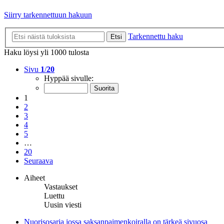
Siirry tarkennettuun hakuun
Tarkennettu haku
Etsi
Haku löysi yli 1000 tulosta
Sivu
1
/
20
Hyppää sivulle:
1
2
3
4
5
…
20
Seuraava
Aiheet
Vastaukset
Luettu
Uusin viesti
Nuorisosarja jossa saksanpaimenkoiralla on tärkeä sivuosa