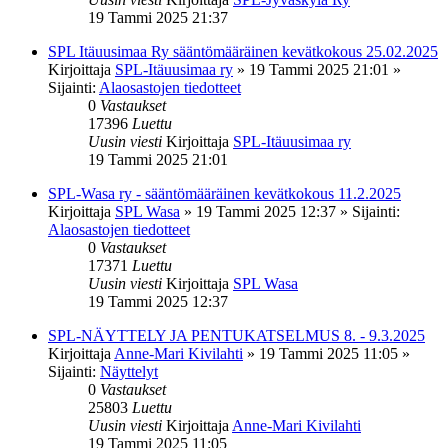
19 Tammi 2025 21:37
SPL Itäuusimaa Ry sääntömääräinen kevätkokous 25.02.2025
Kirjoittaja
SPL-Itäuusimaa ry
»
19 Tammi 2025 21:01
»
Sijainti:
Alaosastojen tiedotteet
0
Vastaukset
17396
Luettu
Uusin viesti
Kirjoittaja
SPL-Itäuusimaa ry
19 Tammi 2025 21:01
SPL-Wasa ry - sääntömääräinen kevätkokous 11.2.2025
Kirjoittaja
SPL Wasa
»
19 Tammi 2025 12:37
» Sijainti:
Alaosastojen tiedotteet
0
Vastaukset
17371
Luettu
Uusin viesti
Kirjoittaja
SPL Wasa
19 Tammi 2025 12:37
SPL-NÄYTTELY JA PENTUKATSELMUS 8. - 9.3.2025
Kirjoittaja
Anne-Mari Kivilahti
»
19 Tammi 2025 11:05
»
Sijainti:
Näyttelyt
0
Vastaukset
25803
Luettu
Uusin viesti
Kirjoittaja
Anne-Mari Kivilahti
19 Tammi 2025 11:05