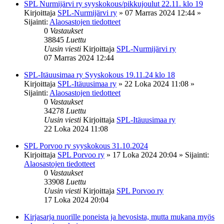
SPL Nurmijärvi ry syyskokous/pikkujoulut 22.11. klo 19
Kirjoittaja
SPL-Nurmijärvi ry
»
07 Marras 2024 12:44
»
Sijainti:
Alaosastojen tiedotteet
0
Vastaukset
38845
Luettu
Uusin viesti
Kirjoittaja
SPL-Nurmijärvi ry
07 Marras 2024 12:44
SPL-Itäuusimaa ry Syyskokous 19.11.24 klo 18
Kirjoittaja
SPL-Itäuusimaa ry
»
22 Loka 2024 11:08
»
Sijainti:
Alaosastojen tiedotteet
0
Vastaukset
34278
Luettu
Uusin viesti
Kirjoittaja
SPL-Itäuusimaa ry
22 Loka 2024 11:08
SPL Porvoo ry syyskokous 31.10.2024
Kirjoittaja
SPL Porvoo ry
»
17 Loka 2024 20:04
» Sijainti:
Alaosastojen tiedotteet
0
Vastaukset
33908
Luettu
Uusin viesti
Kirjoittaja
SPL Porvoo ry
17 Loka 2024 20:04
Kirjasarja nuorille poneista ja hevosista, mutta mukana myös