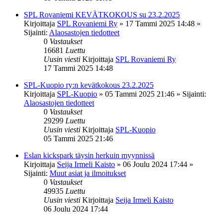
SPL Rovaniemi KEVÄTKOKOUS su 23.2.2025
Kirjoittaja
SPL Rovaniemi Ry
»
17 Tammi 2025 14:48
»
Sijainti:
Alaosastojen tiedotteet
0
Vastaukset
16681
Luettu
Uusin viesti
Kirjoittaja
SPL Rovaniemi Ry
17 Tammi 2025 14:48
SPL-Kuopio ry:n kevätkokous 23.2.2025
Kirjoittaja
SPL-Kuopio
»
05 Tammi 2025 21:46
» Sijainti:
Alaosastojen tiedotteet
0
Vastaukset
29299
Luettu
Uusin viesti
Kirjoittaja
SPL-Kuopio
05 Tammi 2025 21:46
Eslan kickspark täysin herkuin myynnissä
Kirjoittaja
Seija Irmeli Kaisto
»
06 Joulu 2024 17:44
»
Sijainti:
Muut asiat ja ilmoitukset
0
Vastaukset
49935
Luettu
Uusin viesti
Kirjoittaja
Seija Irmeli Kaisto
06 Joulu 2024 17:44