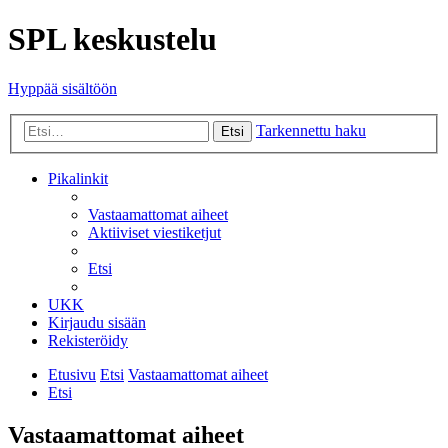
SPL keskustelu
Hyppää sisältöön
Tarkennettu haku
Etsi
Pikalinkit
Vastaamattomat aiheet
Aktiiviset viestiketjut
Etsi
UKK
Kirjaudu sisään
Rekisteröidy
Etusivu
Etsi
Vastaamattomat aiheet
Etsi
Vastaamattomat aiheet