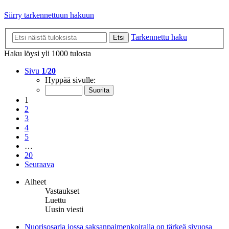
Siirry tarkennettuun hakuun
Tarkennettu haku
Etsi
Haku löysi yli 1000 tulosta
Sivu
1
/
20
Hyppää sivulle:
1
2
3
4
5
…
20
Seuraava
Aiheet
Vastaukset
Luettu
Uusin viesti
Nuorisosarja jossa saksanpaimenkoiralla on tärkeä sivuosa