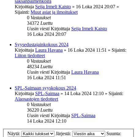
saksanpaimenkoira
Kirjoittaja
Seija Irmeli Kaisto
»
16 Loka 2024 20:07
»
Sijainti:
Muut asiat ja ilmoitukset
0
Vastaukset
34372
Luettu
Uusin viesti
Kirjoittaja
Seija Irmeli Kaisto
16 Loka 2024 20:07
Syysedustajainkokous 2024
Kirjoittaja
Laura Havana
»
16 Loka 2024 11:51
» Sijainti:
Liiton tiedotteet
0
Vastaukset
48234
Luettu
Uusin viesti
Kirjoittaja
Laura Havana
16 Loka 2024 11:51
SPL-Saimaan syyskokous 2024
Kirjoittaja
SPL-Saimaa
»
14 Loka 2024 12:10
» Sijainti:
Alaosastojen tiedotteet
0
Vastaukset
36220
Luettu
Uusin viesti
Kirjoittaja
SPL-Saimaa
14 Loka 2024 12:10
Näytä:
Järjestä:
Suunta: