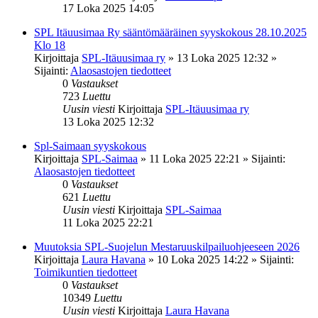
17 Loka 2025 14:05
SPL Itäuusimaa Ry sääntömääräinen syyskokous 28.10.2025
Klo 18
Kirjoittaja
SPL-Itäuusimaa ry
»
13 Loka 2025 12:32
»
Sijainti:
Alaosastojen tiedotteet
0
Vastaukset
723
Luettu
Uusin viesti
Kirjoittaja
SPL-Itäuusimaa ry
13 Loka 2025 12:32
Spl-Saimaan syyskokous
Kirjoittaja
SPL-Saimaa
»
11 Loka 2025 22:21
» Sijainti:
Alaosastojen tiedotteet
0
Vastaukset
621
Luettu
Uusin viesti
Kirjoittaja
SPL-Saimaa
11 Loka 2025 22:21
Muutoksia SPL-Suojelun Mestaruuskilpailuohjeeseen 2026
Kirjoittaja
Laura Havana
»
10 Loka 2025 14:22
» Sijainti:
Toimikuntien tiedotteet
0
Vastaukset
10349
Luettu
Uusin viesti
Kirjoittaja
Laura Havana