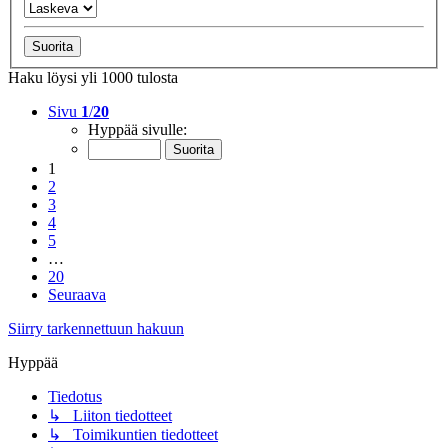
Haku löysi yli 1000 tulosta
Sivu
1
/
20
Hyppää sivulle:
1
2
3
4
5
…
20
Seuraava
Siirry tarkennettuun hakuun
Hyppää
Tiedotus
↳ Liiton tiedotteet
↳ Toimikuntien tiedotteet