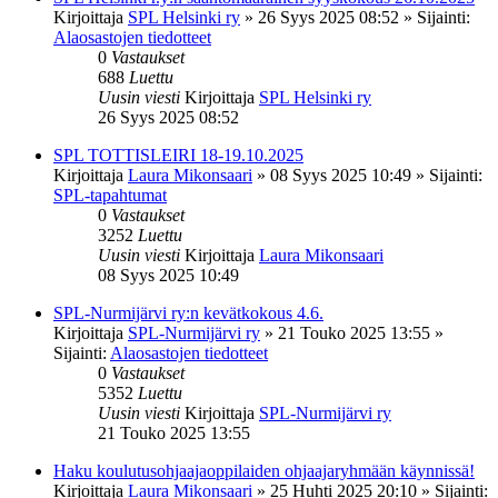
Kirjoittaja
SPL Helsinki ry
»
26 Syys 2025 08:52
» Sijainti:
Alaosastojen tiedotteet
0
Vastaukset
688
Luettu
Uusin viesti
Kirjoittaja
SPL Helsinki ry
26 Syys 2025 08:52
SPL TOTTISLEIRI 18-19.10.2025
Kirjoittaja
Laura Mikonsaari
»
08 Syys 2025 10:49
» Sijainti:
SPL-tapahtumat
0
Vastaukset
3252
Luettu
Uusin viesti
Kirjoittaja
Laura Mikonsaari
08 Syys 2025 10:49
SPL-Nurmijärvi ry:n kevätkokous 4.6.
Kirjoittaja
SPL-Nurmijärvi ry
»
21 Touko 2025 13:55
»
Sijainti:
Alaosastojen tiedotteet
0
Vastaukset
5352
Luettu
Uusin viesti
Kirjoittaja
SPL-Nurmijärvi ry
21 Touko 2025 13:55
Haku koulutusohjaajaoppilaiden ohjaajaryhmään käynnissä!
Kirjoittaja
Laura Mikonsaari
»
25 Huhti 2025 20:10
» Sijainti: