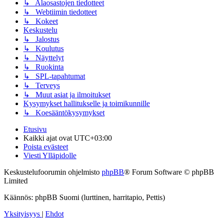
↳ Alaosastojen tiedotteet
↳ Webtiimin tiedotteet
↳ Kokeet
Keskustelu
↳ Jalostus
↳ Koulutus
↳ Näyttelyt
↳ Ruokinta
↳ SPL-tapahtumat
↳ Terveys
↳ Muut asiat ja ilmoitukset
Kysymykset hallitukselle ja toimikunnille
↳ Koesääntökysymykset
Etusivu
Kaikki ajat ovat
UTC+03:00
Poista evästeet
Viesti Ylläpidolle
Keskustelufoorumin ohjelmisto
phpBB
® Forum Software © phpBB
Limited
Käännös: phpBB Suomi (lurttinen, harritapio, Pettis)
Yksityisyys
|
Ehdot