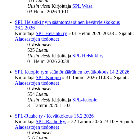
551
Luettu
Uusin viesti
Kirjoittaja
SPL Wasa
03 Helmi 2026 19:11
SPL Helsinki r.y:n sääntömääräinen kevätyleiskokous
26.2.2026
Kirjoittaja
SPL Helsinki ry
»
01 Helmi 2026 20:38
» Sijainti:
Alaosastojen tiedotteet
0
Vastaukset
525
Luettu
Uusin viesti
Kirjoittaja
SPL Helsinki ry
01 Helmi 2026 20:38
SPL Kuopio ry:n sääntömääräinen kevätkokous 14.2.2026
Kirjoittaja
SPL-Kuopio
»
31 Tammi 2026 11:03
» Sijainti:
Alaosastojen tiedotteet
0
Vastaukset
554
Luettu
Uusin viesti
Kirjoittaja
SPL-Kuopio
31 Tammi 2026 11:03
SPL-Raahe ry / Kevätkokous 15.2.2026
Kirjoittaja
SPL-Raahe Ry.
»
22 Tammi 2026 23:10
» Sijainti:
Alaosastojen tiedotteet
0
Vastaukset
516
Luettu