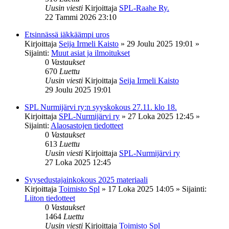
Uusin viesti
Kirjoittaja
SPL-Raahe Ry.
22 Tammi 2026 23:10
Etsinnässä iäkkäämpi uros
Kirjoittaja
Seija Irmeli Kaisto
»
29 Joulu 2025 19:01
»
Sijainti:
Muut asiat ja ilmoitukset
0
Vastaukset
670
Luettu
Uusin viesti
Kirjoittaja
Seija Irmeli Kaisto
29 Joulu 2025 19:01
SPL Nurmijärvi ry:n syyskokous 27.11. klo 18.
Kirjoittaja
SPL-Nurmijärvi ry
»
27 Loka 2025 12:45
»
Sijainti:
Alaosastojen tiedotteet
0
Vastaukset
613
Luettu
Uusin viesti
Kirjoittaja
SPL-Nurmijärvi ry
27 Loka 2025 12:45
Syysedustajainkokous 2025 materiaali
Kirjoittaja
Toimisto Spl
»
17 Loka 2025 14:05
» Sijainti:
Liiton tiedotteet
0
Vastaukset
1464
Luettu
Uusin viesti
Kirjoittaja
Toimisto Spl