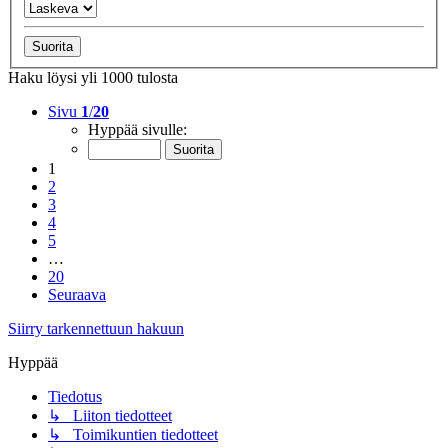
Haku löysi yli 1000 tulosta
Sivu
1
/
20
Hyppää sivulle:
1
2
3
4
5
…
20
Seuraava
Siirry tarkennettuun hakuun
Hyppää
Tiedotus
↳ Liiton tiedotteet
↳ Toimikuntien tiedotteet