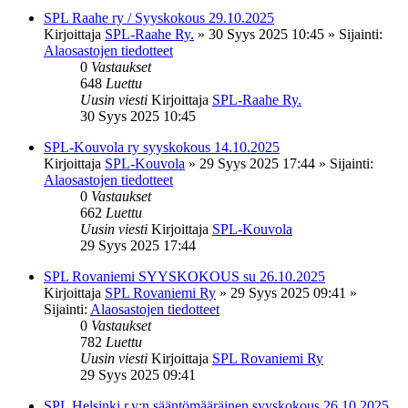
SPL Raahe ry / Syyskokous 29.10.2025
Kirjoittaja
SPL-Raahe Ry.
»
30 Syys 2025 10:45
» Sijainti:
Alaosastojen tiedotteet
0
Vastaukset
648
Luettu
Uusin viesti
Kirjoittaja
SPL-Raahe Ry.
30 Syys 2025 10:45
SPL-Kouvola ry syyskokous 14.10.2025
Kirjoittaja
SPL-Kouvola
»
29 Syys 2025 17:44
» Sijainti:
Alaosastojen tiedotteet
0
Vastaukset
662
Luettu
Uusin viesti
Kirjoittaja
SPL-Kouvola
29 Syys 2025 17:44
SPL Rovaniemi SYYSKOKOUS su 26.10.2025
Kirjoittaja
SPL Rovaniemi Ry
»
29 Syys 2025 09:41
»
Sijainti:
Alaosastojen tiedotteet
0
Vastaukset
782
Luettu
Uusin viesti
Kirjoittaja
SPL Rovaniemi Ry
29 Syys 2025 09:41
SPL Helsinki r.y:n sääntömääräinen syyskokous 26.10.2025