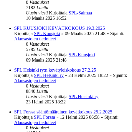
0
Vastaukset
7182
Luettu
Uusin viesti
Kirjoittaja
SPL-Saimaa
10 Maalis 2025 16:52
SPL KUUSJOKI KEVÄTKOKOUS 19.3.2025
Kirjoittaja
SPL Kuusjoki
»
09 Maalis 2025 21:48
» Sijainti:
Alaosastojen tiedotteet
0
Vastaukset
5785
Luettu
Uusin viesti
Kirjoittaja
SPL Kuusjoki
09 Maalis 2025 21:48
SPL Helsinki ry:n kevätyleiskokous 27.2.25
Kirjoittaja
SPL Helsinki ry
»
23 Helmi 2025 18:22
» Sijainti:
Alaosastojen tiedotteet
0
Vastaukset
8840
Luettu
Uusin viesti
Kirjoittaja
SPL Helsinki ry
23 Helmi 2025 18:22
SPL Forssa sääntömääräinen kevätkokous 25.2.2025
Kirjoittaja
SPL Forssa
»
12 Helmi 2025 06:58
» Sijainti:
Alaosastojen tiedotteet
0
Vastaukset