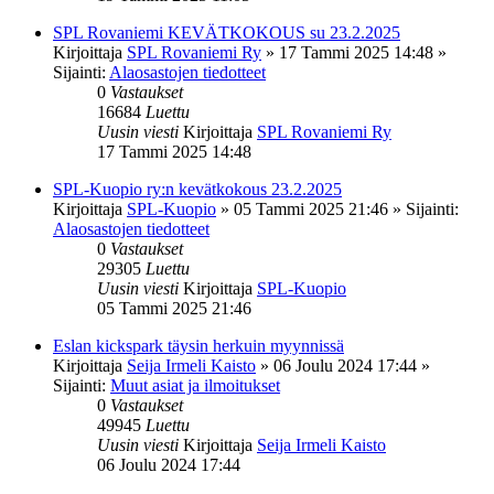
SPL Rovaniemi KEVÄTKOKOUS su 23.2.2025
Kirjoittaja
SPL Rovaniemi Ry
»
17 Tammi 2025 14:48
»
Sijainti:
Alaosastojen tiedotteet
0
Vastaukset
16684
Luettu
Uusin viesti
Kirjoittaja
SPL Rovaniemi Ry
17 Tammi 2025 14:48
SPL-Kuopio ry:n kevätkokous 23.2.2025
Kirjoittaja
SPL-Kuopio
»
05 Tammi 2025 21:46
» Sijainti:
Alaosastojen tiedotteet
0
Vastaukset
29305
Luettu
Uusin viesti
Kirjoittaja
SPL-Kuopio
05 Tammi 2025 21:46
Eslan kickspark täysin herkuin myynnissä
Kirjoittaja
Seija Irmeli Kaisto
»
06 Joulu 2024 17:44
»
Sijainti:
Muut asiat ja ilmoitukset
0
Vastaukset
49945
Luettu
Uusin viesti
Kirjoittaja
Seija Irmeli Kaisto
06 Joulu 2024 17:44