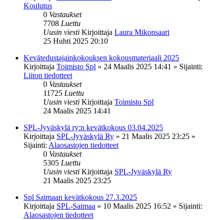
Koulutus
0
Vastaukset
7708
Luettu
Uusin viesti
Kirjoittaja
Laura Mikonsaari
25 Huhti 2025 20:10
Kevätedustajainkokouksen kokousmateriaali 2025
Kirjoittaja
Toimisto Spl
»
24 Maalis 2025 14:41
» Sijainti:
Liiton tiedotteet
0
Vastaukset
11725
Luettu
Uusin viesti
Kirjoittaja
Toimisto Spl
24 Maalis 2025 14:41
SPL-Jyväskylä ry:n kevätkokous 03.04.2025
Kirjoittaja
SPL-Jyväskylä Ry
»
21 Maalis 2025 23:25
»
Sijainti:
Alaosastojen tiedotteet
0
Vastaukset
5305
Luettu
Uusin viesti
Kirjoittaja
SPL-Jyväskylä Ry
21 Maalis 2025 23:25
Spl Saimaan kevätkokous 27.3.2025
Kirjoittaja
SPL-Saimaa
»
10 Maalis 2025 16:52
» Sijainti:
Alaosastojen tiedotteet