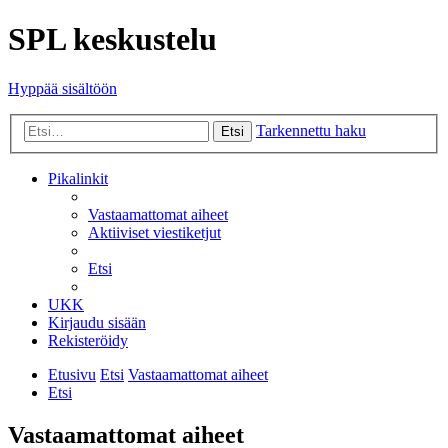
SPL keskustelu
Hyppää sisältöön
Tarkennettu haku
Etsi
Pikalinkit
Vastaamattomat aiheet
Aktiiviset viestiketjut
Etsi
UKK
Kirjaudu sisään
Rekisteröidy
Etusivu
Etsi
Vastaamattomat aiheet
Etsi
Vastaamattomat aiheet