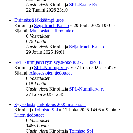
Uusin viesti
Kirjoittaja
SPL-Raahe Ry.
22 Tammi 2026 23:10
Etsinnässä iäkkäämpi uros
Kirjoittaja
Seija Irmeli Kaisto
»
29 Joulu 2025 19:01
»
Sijainti:
Muut asiat ja ilmoitukset
0
Vastaukset
676
Luettu
Uusin viesti
Kirjoittaja
Seija Irmeli Kaisto
29 Joulu 2025 19:01
SPL Nurmijärvi ry:n syyskokous 27.11. klo 18.
Kirjoittaja
SPL-Nurmijärvi ry
»
27 Loka 2025 12:45
»
Sijainti:
Alaosastojen tiedotteet
0
Vastaukset
618
Luettu
Uusin viesti
Kirjoittaja
SPL-Nurmijärvi ry
27 Loka 2025 12:45
Syysedustajainkokous 2025 materiaali
Kirjoittaja
Toimisto Spl
»
17 Loka 2025 14:05
» Sijainti:
Liiton tiedotteet
0
Vastaukset
1466
Luettu
Uusin viesti
Kirjoittaja
Toimisto Spl