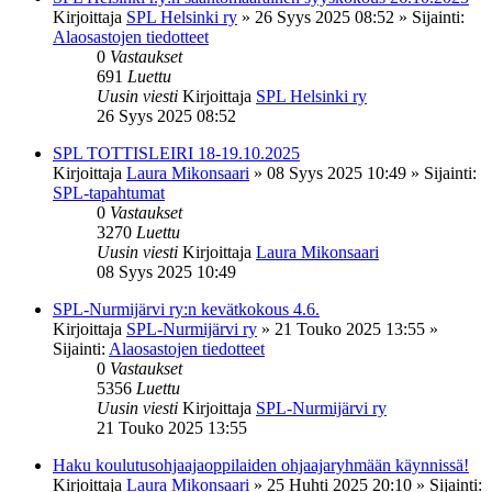
Kirjoittaja
SPL Helsinki ry
»
26 Syys 2025 08:52
» Sijainti:
Alaosastojen tiedotteet
0
Vastaukset
691
Luettu
Uusin viesti
Kirjoittaja
SPL Helsinki ry
26 Syys 2025 08:52
SPL TOTTISLEIRI 18-19.10.2025
Kirjoittaja
Laura Mikonsaari
»
08 Syys 2025 10:49
» Sijainti:
SPL-tapahtumat
0
Vastaukset
3270
Luettu
Uusin viesti
Kirjoittaja
Laura Mikonsaari
08 Syys 2025 10:49
SPL-Nurmijärvi ry:n kevätkokous 4.6.
Kirjoittaja
SPL-Nurmijärvi ry
»
21 Touko 2025 13:55
»
Sijainti:
Alaosastojen tiedotteet
0
Vastaukset
5356
Luettu
Uusin viesti
Kirjoittaja
SPL-Nurmijärvi ry
21 Touko 2025 13:55
Haku koulutusohjaajaoppilaiden ohjaajaryhmään käynnissä!
Kirjoittaja
Laura Mikonsaari
»
25 Huhti 2025 20:10
» Sijainti: