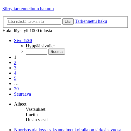
Siirry tarkennettuun hakuun
Tarkennettu haku
Etsi
Haku löysi yli 1000 tulosta
Sivu
1
/
20
Hyppää sivulle:
1
2
3
4
5
…
20
Seuraava
Aiheet
Vastaukset
Luettu
Uusin viesti
Nuorisosarja jossa saksanpaimenkoiralla on tärkeä sivuosa