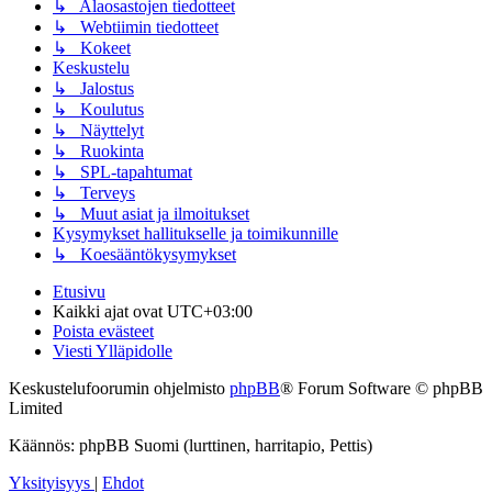
↳ Alaosastojen tiedotteet
↳ Webtiimin tiedotteet
↳ Kokeet
Keskustelu
↳ Jalostus
↳ Koulutus
↳ Näyttelyt
↳ Ruokinta
↳ SPL-tapahtumat
↳ Terveys
↳ Muut asiat ja ilmoitukset
Kysymykset hallitukselle ja toimikunnille
↳ Koesääntökysymykset
Etusivu
Kaikki ajat ovat
UTC+03:00
Poista evästeet
Viesti Ylläpidolle
Keskustelufoorumin ohjelmisto
phpBB
® Forum Software © phpBB
Limited
Käännös: phpBB Suomi (lurttinen, harritapio, Pettis)
Yksityisyys
|
Ehdot