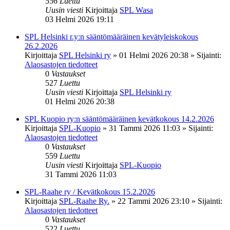
556
Luettu
Uusin viesti
Kirjoittaja
SPL Wasa
03 Helmi 2026 19:11
SPL Helsinki r.y:n sääntömääräinen kevätyleiskokous
26.2.2026
Kirjoittaja
SPL Helsinki ry
»
01 Helmi 2026 20:38
» Sijainti:
Alaosastojen tiedotteet
0
Vastaukset
527
Luettu
Uusin viesti
Kirjoittaja
SPL Helsinki ry
01 Helmi 2026 20:38
SPL Kuopio ry:n sääntömääräinen kevätkokous 14.2.2026
Kirjoittaja
SPL-Kuopio
»
31 Tammi 2026 11:03
» Sijainti:
Alaosastojen tiedotteet
0
Vastaukset
559
Luettu
Uusin viesti
Kirjoittaja
SPL-Kuopio
31 Tammi 2026 11:03
SPL-Raahe ry / Kevätkokous 15.2.2026
Kirjoittaja
SPL-Raahe Ry.
»
22 Tammi 2026 23:10
» Sijainti:
Alaosastojen tiedotteet
0
Vastaukset
522
Luettu