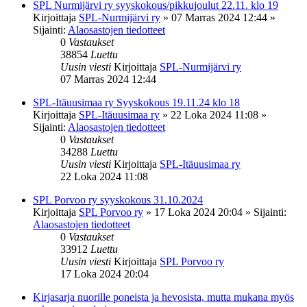
SPL Nurmijärvi ry syyskokous/pikkujoulut 22.11. klo 19
Kirjoittaja
SPL-Nurmijärvi ry
»
07 Marras 2024 12:44
»
Sijainti:
Alaosastojen tiedotteet
0
Vastaukset
38854
Luettu
Uusin viesti
Kirjoittaja
SPL-Nurmijärvi ry
07 Marras 2024 12:44
SPL-Itäuusimaa ry Syyskokous 19.11.24 klo 18
Kirjoittaja
SPL-Itäuusimaa ry
»
22 Loka 2024 11:08
»
Sijainti:
Alaosastojen tiedotteet
0
Vastaukset
34288
Luettu
Uusin viesti
Kirjoittaja
SPL-Itäuusimaa ry
22 Loka 2024 11:08
SPL Porvoo ry syyskokous 31.10.2024
Kirjoittaja
SPL Porvoo ry
»
17 Loka 2024 20:04
» Sijainti:
Alaosastojen tiedotteet
0
Vastaukset
33912
Luettu
Uusin viesti
Kirjoittaja
SPL Porvoo ry
17 Loka 2024 20:04
Kirjasarja nuorille poneista ja hevosista, mutta mukana myös