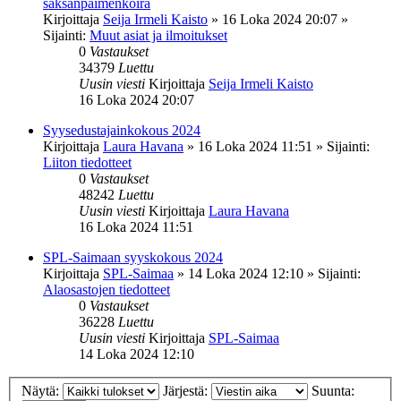
saksanpaimenkoira
Kirjoittaja
Seija Irmeli Kaisto
»
16 Loka 2024 20:07
»
Sijainti:
Muut asiat ja ilmoitukset
0
Vastaukset
34379
Luettu
Uusin viesti
Kirjoittaja
Seija Irmeli Kaisto
16 Loka 2024 20:07
Syysedustajainkokous 2024
Kirjoittaja
Laura Havana
»
16 Loka 2024 11:51
» Sijainti:
Liiton tiedotteet
0
Vastaukset
48242
Luettu
Uusin viesti
Kirjoittaja
Laura Havana
16 Loka 2024 11:51
SPL-Saimaan syyskokous 2024
Kirjoittaja
SPL-Saimaa
»
14 Loka 2024 12:10
» Sijainti:
Alaosastojen tiedotteet
0
Vastaukset
36228
Luettu
Uusin viesti
Kirjoittaja
SPL-Saimaa
14 Loka 2024 12:10
Näytä:
Järjestä:
Suunta: