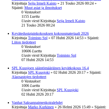
Kirjoittaja
Seija Irmeli Kaisto
»
21 Touko 2026 00:24
»
Sijainti:
Muut asiat ja ilmoitukset
0
Vastaukset
1155
Luettu
Uusin viesti
Kirjoittaja
Seija Irmeli Kaisto
21 Touko 2026 00:24
Kevätedustajainkokouksen kokousmateriaali 2026
Kirjoittaja
Toimisto Spl
»
07 Huhti 2026 14:53
» Sijainti:
Liiton tiedotteet
0
Vastaukset
10606
Luettu
Uusin viesti
Kirjoittaja
Toimisto Spl
07 Huhti 2026 14:53
SPL Kuusjoen sääntömääräinen kevätkokous 16.4
Kirjoittaja
SPL Kuusjoki
»
02 Huhti 2026 20:17
» Sijainti:
Alaosastojen tiedotteet
0
Vastaukset
1006
Luettu
Uusin viesti
Kirjoittaja
SPL Kuusjoki
02 Huhti 2026 20:17
Vanhat Saksanpaimenkoiralehdet
Kirjoittaja
Marko Kurkinen
»
26 Helmi 2026 15:49
» Sijainti: