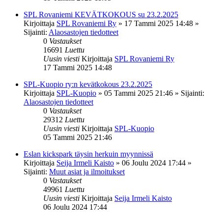
SPL Rovaniemi KEVÄTKOKOUS su 23.2.2025
Kirjoittaja
SPL Rovaniemi Ry
»
17 Tammi 2025 14:48
»
Sijainti:
Alaosastojen tiedotteet
0
Vastaukset
16691
Luettu
Uusin viesti
Kirjoittaja
SPL Rovaniemi Ry
17 Tammi 2025 14:48
SPL-Kuopio ry:n kevätkokous 23.2.2025
Kirjoittaja
SPL-Kuopio
»
05 Tammi 2025 21:46
» Sijainti:
Alaosastojen tiedotteet
0
Vastaukset
29312
Luettu
Uusin viesti
Kirjoittaja
SPL-Kuopio
05 Tammi 2025 21:46
Eslan kickspark täysin herkuin myynnissä
Kirjoittaja
Seija Irmeli Kaisto
»
06 Joulu 2024 17:44
»
Sijainti:
Muut asiat ja ilmoitukset
0
Vastaukset
49961
Luettu
Uusin viesti
Kirjoittaja
Seija Irmeli Kaisto
06 Joulu 2024 17:44