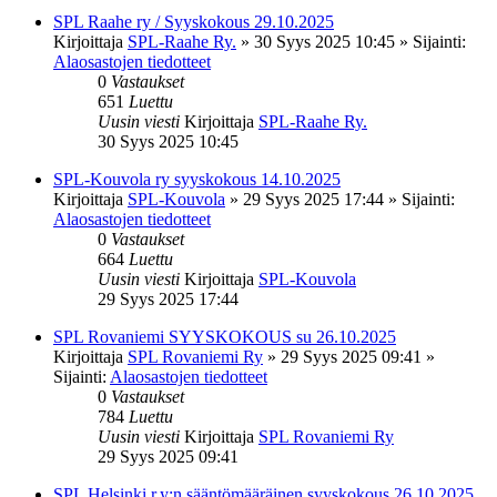
SPL Raahe ry / Syyskokous 29.10.2025
Kirjoittaja
SPL-Raahe Ry.
»
30 Syys 2025 10:45
» Sijainti:
Alaosastojen tiedotteet
0
Vastaukset
651
Luettu
Uusin viesti
Kirjoittaja
SPL-Raahe Ry.
30 Syys 2025 10:45
SPL-Kouvola ry syyskokous 14.10.2025
Kirjoittaja
SPL-Kouvola
»
29 Syys 2025 17:44
» Sijainti:
Alaosastojen tiedotteet
0
Vastaukset
664
Luettu
Uusin viesti
Kirjoittaja
SPL-Kouvola
29 Syys 2025 17:44
SPL Rovaniemi SYYSKOKOUS su 26.10.2025
Kirjoittaja
SPL Rovaniemi Ry
»
29 Syys 2025 09:41
»
Sijainti:
Alaosastojen tiedotteet
0
Vastaukset
784
Luettu
Uusin viesti
Kirjoittaja
SPL Rovaniemi Ry
29 Syys 2025 09:41
SPL Helsinki r.y:n sääntömääräinen syyskokous 26.10.2025