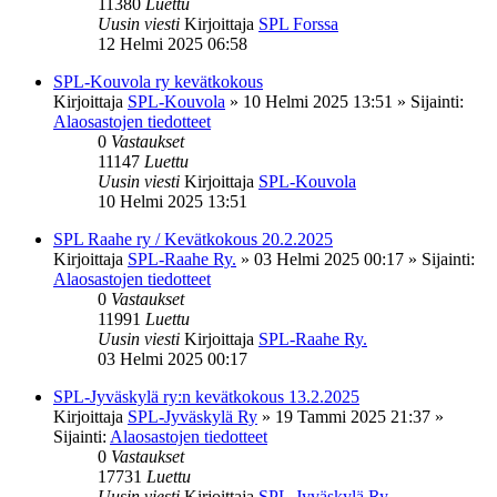
11380
Luettu
Uusin viesti
Kirjoittaja
SPL Forssa
12 Helmi 2025 06:58
SPL-Kouvola ry kevätkokous
Kirjoittaja
SPL-Kouvola
»
10 Helmi 2025 13:51
» Sijainti:
Alaosastojen tiedotteet
0
Vastaukset
11147
Luettu
Uusin viesti
Kirjoittaja
SPL-Kouvola
10 Helmi 2025 13:51
SPL Raahe ry / Kevätkokous 20.2.2025
Kirjoittaja
SPL-Raahe Ry.
»
03 Helmi 2025 00:17
» Sijainti:
Alaosastojen tiedotteet
0
Vastaukset
11991
Luettu
Uusin viesti
Kirjoittaja
SPL-Raahe Ry.
03 Helmi 2025 00:17
SPL-Jyväskylä ry:n kevätkokous 13.2.2025
Kirjoittaja
SPL-Jyväskylä Ry
»
19 Tammi 2025 21:37
»
Sijainti:
Alaosastojen tiedotteet
0
Vastaukset
17731
Luettu
Uusin viesti
Kirjoittaja
SPL-Jyväskylä Ry