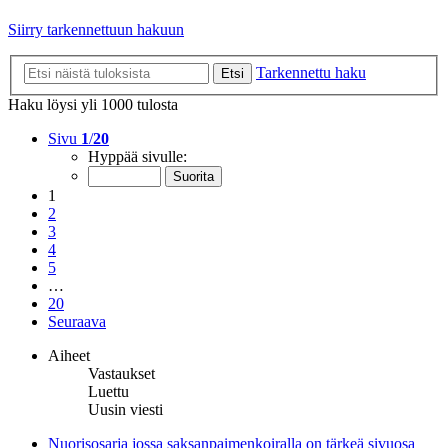
Siirry tarkennettuun hakuun
Tarkennettu haku
Etsi
Haku löysi yli 1000 tulosta
Sivu
1
/
20
Hyppää sivulle:
1
2
3
4
5
…
20
Seuraava
Aiheet
Vastaukset
Luettu
Uusin viesti
Nuorisosarja jossa saksanpaimenkoiralla on tärkeä sivuosa