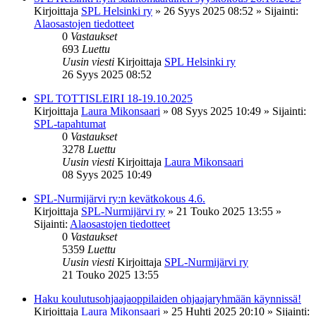
Kirjoittaja
SPL Helsinki ry
»
26 Syys 2025 08:52
» Sijainti:
Alaosastojen tiedotteet
0
Vastaukset
693
Luettu
Uusin viesti
Kirjoittaja
SPL Helsinki ry
26 Syys 2025 08:52
SPL TOTTISLEIRI 18-19.10.2025
Kirjoittaja
Laura Mikonsaari
»
08 Syys 2025 10:49
» Sijainti:
SPL-tapahtumat
0
Vastaukset
3278
Luettu
Uusin viesti
Kirjoittaja
Laura Mikonsaari
08 Syys 2025 10:49
SPL-Nurmijärvi ry:n kevätkokous 4.6.
Kirjoittaja
SPL-Nurmijärvi ry
»
21 Touko 2025 13:55
»
Sijainti:
Alaosastojen tiedotteet
0
Vastaukset
5359
Luettu
Uusin viesti
Kirjoittaja
SPL-Nurmijärvi ry
21 Touko 2025 13:55
Haku koulutusohjaajaoppilaiden ohjaajaryhmään käynnissä!
Kirjoittaja
Laura Mikonsaari
»
25 Huhti 2025 20:10
» Sijainti: