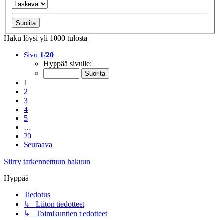
Haku löysi yli 1000 tulosta
Sivu
1
/
20
Hyppää sivulle:
1
2
3
4
5
…
20
Seuraava
Siirry tarkennettuun hakuun
Hyppää
Tiedotus
↳ Liiton tiedotteet
↳ Toimikuntien tiedotteet