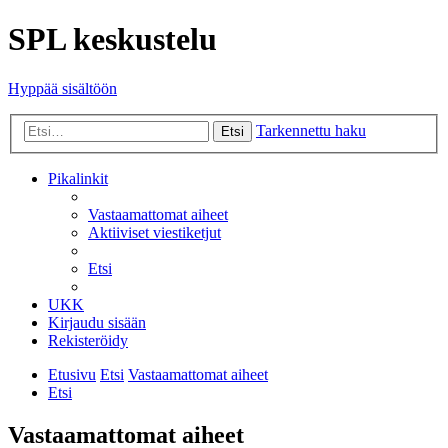
SPL keskustelu
Hyppää sisältöön
Tarkennettu haku
Etsi
Pikalinkit
Vastaamattomat aiheet
Aktiiviset viestiketjut
Etsi
UKK
Kirjaudu sisään
Rekisteröidy
Etusivu
Etsi
Vastaamattomat aiheet
Etsi
Vastaamattomat aiheet