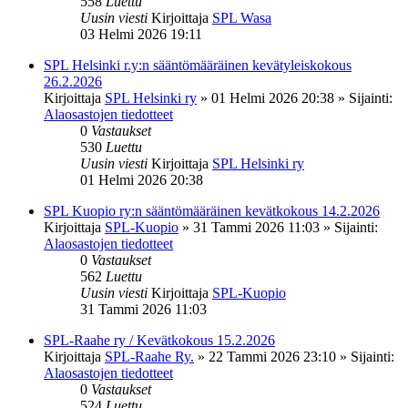
558
Luettu
Uusin viesti
Kirjoittaja
SPL Wasa
03 Helmi 2026 19:11
SPL Helsinki r.y:n sääntömääräinen kevätyleiskokous
26.2.2026
Kirjoittaja
SPL Helsinki ry
»
01 Helmi 2026 20:38
» Sijainti:
Alaosastojen tiedotteet
0
Vastaukset
530
Luettu
Uusin viesti
Kirjoittaja
SPL Helsinki ry
01 Helmi 2026 20:38
SPL Kuopio ry:n sääntömääräinen kevätkokous 14.2.2026
Kirjoittaja
SPL-Kuopio
»
31 Tammi 2026 11:03
» Sijainti:
Alaosastojen tiedotteet
0
Vastaukset
562
Luettu
Uusin viesti
Kirjoittaja
SPL-Kuopio
31 Tammi 2026 11:03
SPL-Raahe ry / Kevätkokous 15.2.2026
Kirjoittaja
SPL-Raahe Ry.
»
22 Tammi 2026 23:10
» Sijainti:
Alaosastojen tiedotteet
0
Vastaukset
524
Luettu