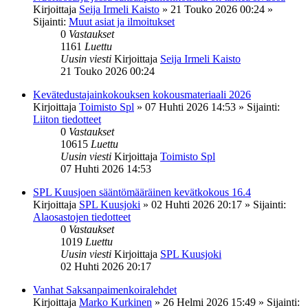
Kirjoittaja
Seija Irmeli Kaisto
»
21 Touko 2026 00:24
»
Sijainti:
Muut asiat ja ilmoitukset
0
Vastaukset
1161
Luettu
Uusin viesti
Kirjoittaja
Seija Irmeli Kaisto
21 Touko 2026 00:24
Kevätedustajainkokouksen kokousmateriaali 2026
Kirjoittaja
Toimisto Spl
»
07 Huhti 2026 14:53
» Sijainti:
Liiton tiedotteet
0
Vastaukset
10615
Luettu
Uusin viesti
Kirjoittaja
Toimisto Spl
07 Huhti 2026 14:53
SPL Kuusjoen sääntömääräinen kevätkokous 16.4
Kirjoittaja
SPL Kuusjoki
»
02 Huhti 2026 20:17
» Sijainti:
Alaosastojen tiedotteet
0
Vastaukset
1019
Luettu
Uusin viesti
Kirjoittaja
SPL Kuusjoki
02 Huhti 2026 20:17
Vanhat Saksanpaimenkoiralehdet
Kirjoittaja
Marko Kurkinen
»
26 Helmi 2026 15:49
» Sijainti: