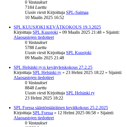
0
Vastaukset
7184
Luettu
Uusin viesti
Kirjoittaja
SPL-Saimaa
10 Maalis 2025 16:52
SPL KUUSJOKI KEVÄTKOKOUS 19.3.2025
Kirjoittaja
SPL Kuusjoki
»
09 Maalis 2025 21:48
» Sijainti:
Alaosastojen tiedotteet
0
Vastaukset
5788
Luettu
Uusin viesti
Kirjoittaja
SPL Kuusjoki
09 Maalis 2025 21:48
SPL Helsinki ry:n kevätyleiskokous 27.2.25
Kirjoittaja
SPL Helsinki ry
»
23 Helmi 2025 18:22
» Sijainti:
Alaosastojen tiedotteet
0
Vastaukset
8848
Luettu
Uusin viesti
Kirjoittaja
SPL Helsinki ry
23 Helmi 2025 18:22
SPL Forssa sääntömääräinen kevätkokous 25.2.2025
Kirjoittaja
SPL Forssa
»
12 Helmi 2025 06:58
» Sijainti:
Alaosastojen tiedotteet
0
Vastaukset