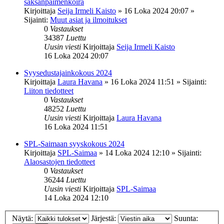
saksanpaimenkoira
Kirjoittaja
Seija Irmeli Kaisto
»
16 Loka 2024 20:07
»
Sijainti:
Muut asiat ja ilmoitukset
0
Vastaukset
34387
Luettu
Uusin viesti
Kirjoittaja
Seija Irmeli Kaisto
16 Loka 2024 20:07
Syysedustajainkokous 2024
Kirjoittaja
Laura Havana
»
16 Loka 2024 11:51
» Sijainti:
Liiton tiedotteet
0
Vastaukset
48252
Luettu
Uusin viesti
Kirjoittaja
Laura Havana
16 Loka 2024 11:51
SPL-Saimaan syyskokous 2024
Kirjoittaja
SPL-Saimaa
»
14 Loka 2024 12:10
» Sijainti:
Alaosastojen tiedotteet
0
Vastaukset
36244
Luettu
Uusin viesti
Kirjoittaja
SPL-Saimaa
14 Loka 2024 12:10
Näytä:
Järjestä:
Suunta: