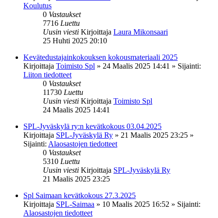
Koulutus
0
Vastaukset
7716
Luettu
Uusin viesti
Kirjoittaja
Laura Mikonsaari
25 Huhti 2025 20:10
Kevätedustajainkokouksen kokousmateriaali 2025
Kirjoittaja
Toimisto Spl
»
24 Maalis 2025 14:41
» Sijainti:
Liiton tiedotteet
0
Vastaukset
11730
Luettu
Uusin viesti
Kirjoittaja
Toimisto Spl
24 Maalis 2025 14:41
SPL-Jyväskylä ry:n kevätkokous 03.04.2025
Kirjoittaja
SPL-Jyväskylä Ry
»
21 Maalis 2025 23:25
»
Sijainti:
Alaosastojen tiedotteet
0
Vastaukset
5310
Luettu
Uusin viesti
Kirjoittaja
SPL-Jyväskylä Ry
21 Maalis 2025 23:25
Spl Saimaan kevätkokous 27.3.2025
Kirjoittaja
SPL-Saimaa
»
10 Maalis 2025 16:52
» Sijainti:
Alaosastojen tiedotteet