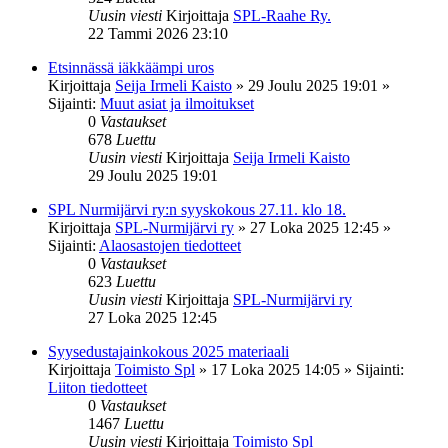
Uusin viesti
Kirjoittaja
SPL-Raahe Ry.
22 Tammi 2026 23:10
Etsinnässä iäkkäämpi uros
Kirjoittaja
Seija Irmeli Kaisto
»
29 Joulu 2025 19:01
»
Sijainti:
Muut asiat ja ilmoitukset
0
Vastaukset
678
Luettu
Uusin viesti
Kirjoittaja
Seija Irmeli Kaisto
29 Joulu 2025 19:01
SPL Nurmijärvi ry:n syyskokous 27.11. klo 18.
Kirjoittaja
SPL-Nurmijärvi ry
»
27 Loka 2025 12:45
»
Sijainti:
Alaosastojen tiedotteet
0
Vastaukset
623
Luettu
Uusin viesti
Kirjoittaja
SPL-Nurmijärvi ry
27 Loka 2025 12:45
Syysedustajainkokous 2025 materiaali
Kirjoittaja
Toimisto Spl
»
17 Loka 2025 14:05
» Sijainti:
Liiton tiedotteet
0
Vastaukset
1467
Luettu
Uusin viesti
Kirjoittaja
Toimisto Spl