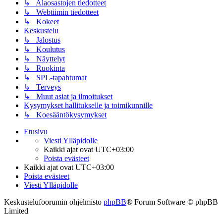
↳ Alaosastojen tiedotteet
↳ Webtiimin tiedotteet
↳ Kokeet
Keskustelu
↳ Jalostus
↳ Koulutus
↳ Näyttelyt
↳ Ruokinta
↳ SPL-tapahtumat
↳ Terveys
↳ Muut asiat ja ilmoitukset
Kysymykset hallitukselle ja toimikunnille
↳ Koesääntökysymykset
Etusivu
Viesti Ylläpidolle
Kaikki ajat ovat
UTC+03:00
Poista evästeet
Kaikki ajat ovat
UTC+03:00
Poista evästeet
Viesti Ylläpidolle
Keskustelufoorumin ohjelmisto
phpBB
® Forum Software © phpBB
Limited