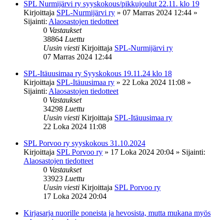
SPL Nurmijärvi ry syyskokous/pikkujoulut 22.11. klo 19
Kirjoittaja
SPL-Nurmijärvi ry
»
07 Marras 2024 12:44
»
Sijainti:
Alaosastojen tiedotteet
0
Vastaukset
38864
Luettu
Uusin viesti
Kirjoittaja
SPL-Nurmijärvi ry
07 Marras 2024 12:44
SPL-Itäuusimaa ry Syyskokous 19.11.24 klo 18
Kirjoittaja
SPL-Itäuusimaa ry
»
22 Loka 2024 11:08
»
Sijainti:
Alaosastojen tiedotteet
0
Vastaukset
34298
Luettu
Uusin viesti
Kirjoittaja
SPL-Itäuusimaa ry
22 Loka 2024 11:08
SPL Porvoo ry syyskokous 31.10.2024
Kirjoittaja
SPL Porvoo ry
»
17 Loka 2024 20:04
» Sijainti:
Alaosastojen tiedotteet
0
Vastaukset
33923
Luettu
Uusin viesti
Kirjoittaja
SPL Porvoo ry
17 Loka 2024 20:04
Kirjasarja nuorille poneista ja hevosista, mutta mukana myös