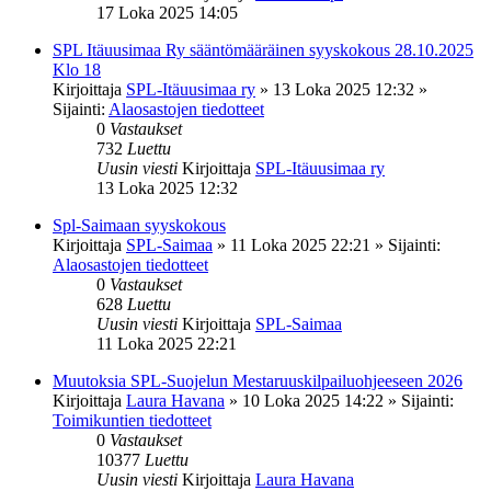
17 Loka 2025 14:05
SPL Itäuusimaa Ry sääntömääräinen syyskokous 28.10.2025
Klo 18
Kirjoittaja
SPL-Itäuusimaa ry
»
13 Loka 2025 12:32
»
Sijainti:
Alaosastojen tiedotteet
0
Vastaukset
732
Luettu
Uusin viesti
Kirjoittaja
SPL-Itäuusimaa ry
13 Loka 2025 12:32
Spl-Saimaan syyskokous
Kirjoittaja
SPL-Saimaa
»
11 Loka 2025 22:21
» Sijainti:
Alaosastojen tiedotteet
0
Vastaukset
628
Luettu
Uusin viesti
Kirjoittaja
SPL-Saimaa
11 Loka 2025 22:21
Muutoksia SPL-Suojelun Mestaruuskilpailuohjeeseen 2026
Kirjoittaja
Laura Havana
»
10 Loka 2025 14:22
» Sijainti:
Toimikuntien tiedotteet
0
Vastaukset
10377
Luettu
Uusin viesti
Kirjoittaja
Laura Havana