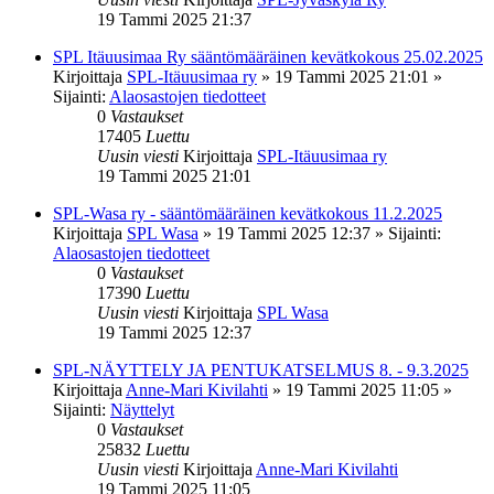
19 Tammi 2025 21:37
SPL Itäuusimaa Ry sääntömääräinen kevätkokous 25.02.2025
Kirjoittaja
SPL-Itäuusimaa ry
»
19 Tammi 2025 21:01
»
Sijainti:
Alaosastojen tiedotteet
0
Vastaukset
17405
Luettu
Uusin viesti
Kirjoittaja
SPL-Itäuusimaa ry
19 Tammi 2025 21:01
SPL-Wasa ry - sääntömääräinen kevätkokous 11.2.2025
Kirjoittaja
SPL Wasa
»
19 Tammi 2025 12:37
» Sijainti:
Alaosastojen tiedotteet
0
Vastaukset
17390
Luettu
Uusin viesti
Kirjoittaja
SPL Wasa
19 Tammi 2025 12:37
SPL-NÄYTTELY JA PENTUKATSELMUS 8. - 9.3.2025
Kirjoittaja
Anne-Mari Kivilahti
»
19 Tammi 2025 11:05
»
Sijainti:
Näyttelyt
0
Vastaukset
25832
Luettu
Uusin viesti
Kirjoittaja
Anne-Mari Kivilahti
19 Tammi 2025 11:05