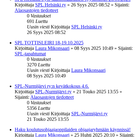
Kirjoittaja
SPL Helsinki ry
»
26 Syys 2025 08:52
» Sijainti:
Alaosastojen tiedotteet
0
Vastaukset
691
Luettu
Uusin viesti
Kirjoittaja
SPL Helsinki ry
26 Syys 2025 08:52
SPL TOTTISLEIRI 18-19.10.2025
Kirjoittaja
Laura Mikonsaari
»
08 Syys 2025 10:49
» Sijainti:
SPL-tapahtumat
0
Vastaukset
3270
Luettu
Uusin viesti
Kirjoittaja
Laura Mikonsaari
08 Syys 2025 10:49
SPL-Nurmijärvi ry:n kevätkokous 4.6.
Kirjoittaja
SPL-Nurmijärvi ry
»
21 Touko 2025 13:55
»
Sijainti:
Alaosastojen tiedotteet
0
Vastaukset
5356
Luettu
Uusin viesti
Kirjoittaja
SPL-Nurmijärvi ry
21 Touko 2025 13:55
Haku koulutusohjaajaoppilaiden ohjaajaryhmään käynnissä!
Kirjoittaja
Laura Mikonsaari
»
25 Huhti 2025 20:10
» Sijainti: