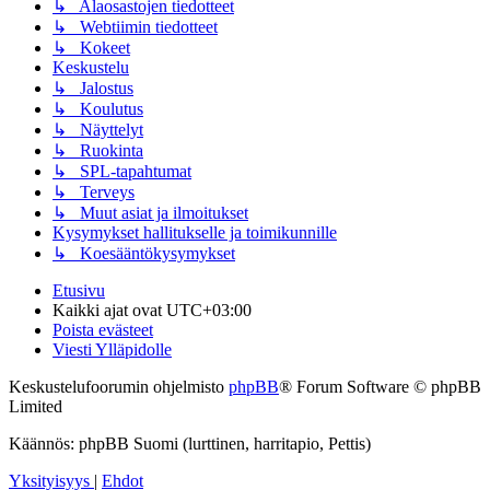
↳ Alaosastojen tiedotteet
↳ Webtiimin tiedotteet
↳ Kokeet
Keskustelu
↳ Jalostus
↳ Koulutus
↳ Näyttelyt
↳ Ruokinta
↳ SPL-tapahtumat
↳ Terveys
↳ Muut asiat ja ilmoitukset
Kysymykset hallitukselle ja toimikunnille
↳ Koesääntökysymykset
Etusivu
Kaikki ajat ovat
UTC+03:00
Poista evästeet
Viesti Ylläpidolle
Keskustelufoorumin ohjelmisto
phpBB
® Forum Software © phpBB
Limited
Käännös: phpBB Suomi (lurttinen, harritapio, Pettis)
Yksityisyys
|
Ehdot