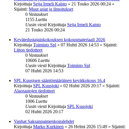
Kirjoittaja
Seija Irmeli Kaisto
»
21 Touko 2026 00:24
»
Sijainti:
Muut asiat ja ilmoitukset
0
Vastaukset
1155
Luettu
Uusin viesti
Kirjoittaja
Seija Irmeli Kaisto
21 Touko 2026 00:24
Kevätedustajainkokouksen kokousmateriaali 2026
Kirjoittaja
Toimisto Spl
»
07 Huhti 2026 14:53
» Sijainti:
Liiton tiedotteet
0
Vastaukset
10606
Luettu
Uusin viesti
Kirjoittaja
Toimisto Spl
07 Huhti 2026 14:53
SPL Kuusjoen sääntömääräinen kevätkokous 16.4
Kirjoittaja
SPL Kuusjoki
»
02 Huhti 2026 20:17
» Sijainti:
Alaosastojen tiedotteet
0
Vastaukset
1006
Luettu
Uusin viesti
Kirjoittaja
SPL Kuusjoki
02 Huhti 2026 20:17
Vanhat Saksanpaimenkoiralehdet
Kirjoittaja
Marko Kurkinen
»
26 Helmi 2026 15:49
» Sijainti: