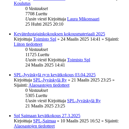
Koulutus
0
Vastaukset
7708
Luettu
Uusin viesti
Kirjoittaja
Laura Mikonsaari
25 Huhti 2025 20:10
Kevätedustajainkokouksen kokousmateriaali 2025
Kirjoittaja
Toimisto Spl
»
24 Maalis 2025 14:41
» Sijainti:
Liiton tiedotteet
0
Vastaukset
11725
Luettu
Uusin viesti
Kirjoittaja
Toimisto Spl
24 Maalis 2025 14:41
SPL-Jyväskylä ry:n kevätkokous 03.04.2025
Kirjoittaja
SPL-Jyväskylä Ry
»
21 Maalis 2025 23:25
»
Sijainti:
Alaosastojen tiedotteet
0
Vastaukset
5305
Luettu
Uusin viesti
Kirjoittaja
SPL-Jyväskylä Ry
21 Maalis 2025 23:25
Spl Saimaan kevätkokous 27.3.2025
Kirjoittaja
SPL-Saimaa
»
10 Maalis 2025 16:52
» Sijainti:
Alaosastojen tiedotteet