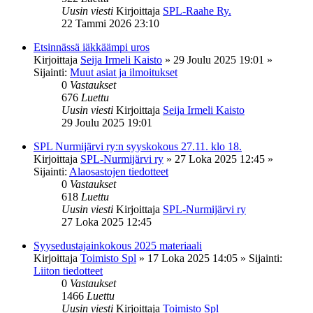
Uusin viesti
Kirjoittaja
SPL-Raahe Ry.
22 Tammi 2026 23:10
Etsinnässä iäkkäämpi uros
Kirjoittaja
Seija Irmeli Kaisto
»
29 Joulu 2025 19:01
»
Sijainti:
Muut asiat ja ilmoitukset
0
Vastaukset
676
Luettu
Uusin viesti
Kirjoittaja
Seija Irmeli Kaisto
29 Joulu 2025 19:01
SPL Nurmijärvi ry:n syyskokous 27.11. klo 18.
Kirjoittaja
SPL-Nurmijärvi ry
»
27 Loka 2025 12:45
»
Sijainti:
Alaosastojen tiedotteet
0
Vastaukset
618
Luettu
Uusin viesti
Kirjoittaja
SPL-Nurmijärvi ry
27 Loka 2025 12:45
Syysedustajainkokous 2025 materiaali
Kirjoittaja
Toimisto Spl
»
17 Loka 2025 14:05
» Sijainti:
Liiton tiedotteet
0
Vastaukset
1466
Luettu
Uusin viesti
Kirjoittaja
Toimisto Spl