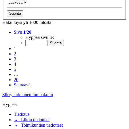
Haku löysi yli 1000 tulosta
Sivu
1
/
20
Hyppää sivulle:
1
2
3
4
5
…
20
Seuraava
Siirry tarkennettuun hakuun
Hyppää
Tiedotus
↳ Liiton tiedotteet
↳ Toimikuntien tiedotteet