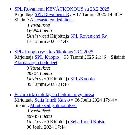
SPL Rovaniemi KEVÄTKOKOUS su 23.2.2025
Kirjoittaja
SPL Rovaniemi Ry
»
17 Tammi 2025 14:48
»
Sijainti:
Alaosastojen tiedotteet
0
Vastaukset
16684
Luettu
Uusin viesti
Kirjoittaja
SPL Rovaniemi Ry
17 Tammi 2025 14:48
SPL-Kuopio ry:n kevätkokous 23.2.2025
Kirjoittaja
SPL-Kuopio
»
05 Tammi 2025 21:46
» Sijainti:
Alaosastojen tiedotteet
0
Vastaukset
29304
Luettu
Uusin viesti
Kirjoittaja
SPL-Kuopio
05 Tammi 2025 21:46
Eslan kickspark täysin herkuin myynnissä
Kirjoittaja
Seija Irmeli Kaisto
»
06 Joulu 2024 17:44
»
Sijainti:
Muut asiat ja ilmoitukset
0
Vastaukset
49945
Luettu
Uusin viesti
Kirjoittaja
Seija Irmeli Kaisto
06 Joulu 2024 17:44