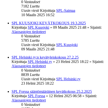
0
Vastaukset
7182
Luettu
Uusin viesti
Kirjoittaja
SPL-Saimaa
10 Maalis 2025 16:52
SPL KUUSJOKI KEVÄTKOKOUS 19.3.2025
Kirjoittaja
SPL Kuusjoki
»
09 Maalis 2025 21:48
» Sijainti:
Alaosastojen tiedotteet
0
Vastaukset
5785
Luettu
Uusin viesti
Kirjoittaja
SPL Kuusjoki
09 Maalis 2025 21:48
SPL Helsinki ry:n kevätyleiskokous 27.2.25
Kirjoittaja
SPL Helsinki ry
»
23 Helmi 2025 18:22
» Sijainti:
Alaosastojen tiedotteet
0
Vastaukset
8839
Luettu
Uusin viesti
Kirjoittaja
SPL Helsinki ry
23 Helmi 2025 18:22
SPL Forssa sääntömääräinen kevätkokous 25.2.2025
Kirjoittaja
SPL Forssa
»
12 Helmi 2025 06:58
» Sijainti:
Alaosastojen tiedotteet
0
Vastaukset