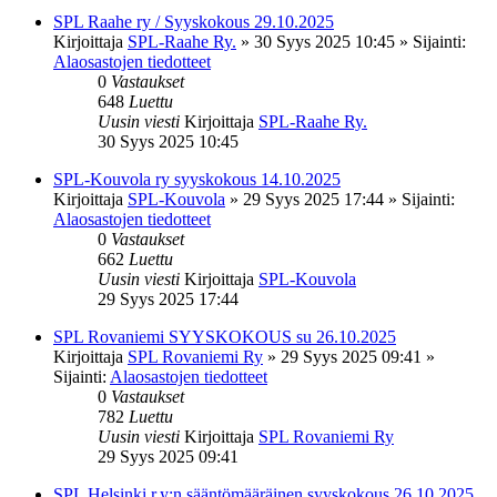
SPL Raahe ry / Syyskokous 29.10.2025
Kirjoittaja
SPL-Raahe Ry.
»
30 Syys 2025 10:45
» Sijainti:
Alaosastojen tiedotteet
0
Vastaukset
648
Luettu
Uusin viesti
Kirjoittaja
SPL-Raahe Ry.
30 Syys 2025 10:45
SPL-Kouvola ry syyskokous 14.10.2025
Kirjoittaja
SPL-Kouvola
»
29 Syys 2025 17:44
» Sijainti:
Alaosastojen tiedotteet
0
Vastaukset
662
Luettu
Uusin viesti
Kirjoittaja
SPL-Kouvola
29 Syys 2025 17:44
SPL Rovaniemi SYYSKOKOUS su 26.10.2025
Kirjoittaja
SPL Rovaniemi Ry
»
29 Syys 2025 09:41
»
Sijainti:
Alaosastojen tiedotteet
0
Vastaukset
782
Luettu
Uusin viesti
Kirjoittaja
SPL Rovaniemi Ry
29 Syys 2025 09:41
SPL Helsinki r.y:n sääntömääräinen syyskokous 26.10.2025