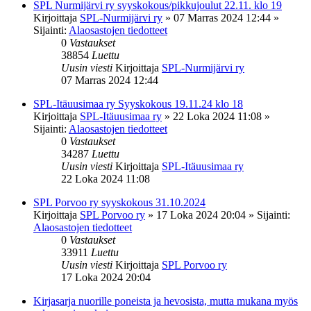
SPL Nurmijärvi ry syyskokous/pikkujoulut 22.11. klo 19
Kirjoittaja
SPL-Nurmijärvi ry
»
07 Marras 2024 12:44
»
Sijainti:
Alaosastojen tiedotteet
0
Vastaukset
38854
Luettu
Uusin viesti
Kirjoittaja
SPL-Nurmijärvi ry
07 Marras 2024 12:44
SPL-Itäuusimaa ry Syyskokous 19.11.24 klo 18
Kirjoittaja
SPL-Itäuusimaa ry
»
22 Loka 2024 11:08
»
Sijainti:
Alaosastojen tiedotteet
0
Vastaukset
34287
Luettu
Uusin viesti
Kirjoittaja
SPL-Itäuusimaa ry
22 Loka 2024 11:08
SPL Porvoo ry syyskokous 31.10.2024
Kirjoittaja
SPL Porvoo ry
»
17 Loka 2024 20:04
» Sijainti:
Alaosastojen tiedotteet
0
Vastaukset
33911
Luettu
Uusin viesti
Kirjoittaja
SPL Porvoo ry
17 Loka 2024 20:04
Kirjasarja nuorille poneista ja hevosista, mutta mukana myös