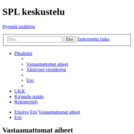
SPL keskustelu
Hyppää sisältöön
Tarkennettu haku
Etsi
Pikalinkit
Vastaamattomat aiheet
Aktiiviset viestiketjut
Etsi
UKK
Kirjaudu sisään
Rekisteröidy
Etusivu
Etsi
Vastaamattomat aiheet
Etsi
Vastaamattomat aiheet