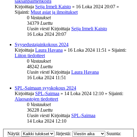
saksanpaimenkoira
Kirjoittaja
Seija Irmeli Kaisto
»
16 Loka 2024 20:07
»
Sijainti:
Muut asiat ja ilmoitukset
0
Vastaukset
34379
Luettu
Uusin viesti
Kirjoittaja
Seija Irmeli Kaisto
16 Loka 2024 20:07
Syysedustajainkokous 2024
Kirjoittaja
Laura Havana
»
16 Loka 2024 11:51
» Sijainti:
Liiton tiedotteet
0
Vastaukset
48242
Luettu
Uusin viesti
Kirjoittaja
Laura Havana
16 Loka 2024 11:51
SPL-Saimaan syyskokous 2024
Kirjoittaja
SPL-Saimaa
»
14 Loka 2024 12:10
» Sijainti:
Alaosastojen tiedotteet
0
Vastaukset
36228
Luettu
Uusin viesti
Kirjoittaja
SPL-Saimaa
14 Loka 2024 12:10
Näytä:
Järjestä:
Suunta: