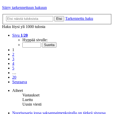
Siirry tarkennettuun hakuun
Tarkennettu haku
Etsi
Haku löysi yli 1000 tulosta
Sivu
1
/
20
Hyppää sivulle:
1
2
3
4
5
…
20
Seuraava
Aiheet
Vastaukset
Luettu
Uusin viesti
Nuorisosarja jossa saksanpaimenkoiralla on tärkeä sivuosa