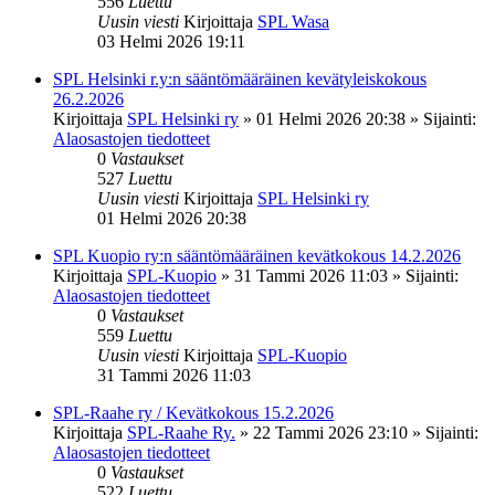
556
Luettu
Uusin viesti
Kirjoittaja
SPL Wasa
03 Helmi 2026 19:11
SPL Helsinki r.y:n sääntömääräinen kevätyleiskokous
26.2.2026
Kirjoittaja
SPL Helsinki ry
»
01 Helmi 2026 20:38
» Sijainti:
Alaosastojen tiedotteet
0
Vastaukset
527
Luettu
Uusin viesti
Kirjoittaja
SPL Helsinki ry
01 Helmi 2026 20:38
SPL Kuopio ry:n sääntömääräinen kevätkokous 14.2.2026
Kirjoittaja
SPL-Kuopio
»
31 Tammi 2026 11:03
» Sijainti:
Alaosastojen tiedotteet
0
Vastaukset
559
Luettu
Uusin viesti
Kirjoittaja
SPL-Kuopio
31 Tammi 2026 11:03
SPL-Raahe ry / Kevätkokous 15.2.2026
Kirjoittaja
SPL-Raahe Ry.
»
22 Tammi 2026 23:10
» Sijainti:
Alaosastojen tiedotteet
0
Vastaukset
522
Luettu