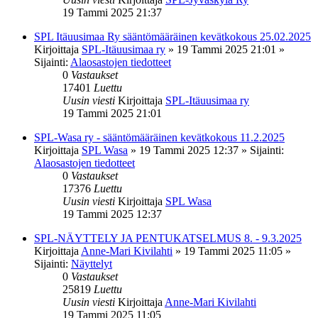
19 Tammi 2025 21:37
SPL Itäuusimaa Ry sääntömääräinen kevätkokous 25.02.2025
Kirjoittaja
SPL-Itäuusimaa ry
»
19 Tammi 2025 21:01
»
Sijainti:
Alaosastojen tiedotteet
0
Vastaukset
17401
Luettu
Uusin viesti
Kirjoittaja
SPL-Itäuusimaa ry
19 Tammi 2025 21:01
SPL-Wasa ry - sääntömääräinen kevätkokous 11.2.2025
Kirjoittaja
SPL Wasa
»
19 Tammi 2025 12:37
» Sijainti:
Alaosastojen tiedotteet
0
Vastaukset
17376
Luettu
Uusin viesti
Kirjoittaja
SPL Wasa
19 Tammi 2025 12:37
SPL-NÄYTTELY JA PENTUKATSELMUS 8. - 9.3.2025
Kirjoittaja
Anne-Mari Kivilahti
»
19 Tammi 2025 11:05
»
Sijainti:
Näyttelyt
0
Vastaukset
25819
Luettu
Uusin viesti
Kirjoittaja
Anne-Mari Kivilahti
19 Tammi 2025 11:05