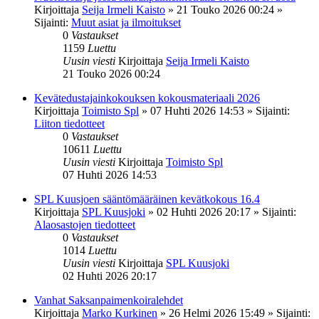
Kirjoittaja
Seija Irmeli Kaisto
»
21 Touko 2026 00:24
»
Sijainti:
Muut asiat ja ilmoitukset
0
Vastaukset
1159
Luettu
Uusin viesti
Kirjoittaja
Seija Irmeli Kaisto
21 Touko 2026 00:24
Kevätedustajainkokouksen kokousmateriaali 2026
Kirjoittaja
Toimisto Spl
»
07 Huhti 2026 14:53
» Sijainti:
Liiton tiedotteet
0
Vastaukset
10611
Luettu
Uusin viesti
Kirjoittaja
Toimisto Spl
07 Huhti 2026 14:53
SPL Kuusjoen sääntömääräinen kevätkokous 16.4
Kirjoittaja
SPL Kuusjoki
»
02 Huhti 2026 20:17
» Sijainti:
Alaosastojen tiedotteet
0
Vastaukset
1014
Luettu
Uusin viesti
Kirjoittaja
SPL Kuusjoki
02 Huhti 2026 20:17
Vanhat Saksanpaimenkoiralehdet
Kirjoittaja
Marko Kurkinen
»
26 Helmi 2026 15:49
» Sijainti: