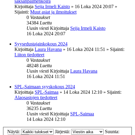
saksanpaimenkoira
Kirjoittaja
Seija Irmeli Kaisto
»
16 Loka 2024 20:07
»
Sijainti:
Muut asiat ja ilmoitukset
0
Vastaukset
34384
Luettu
Uusin viesti
Kirjoittaja
Seija Irmeli Kaisto
16 Loka 2024 20:07
Syysedustajainkokous 2024
Kirjoittaja
Laura Havana
»
16 Loka 2024 11:51
» Sijainti:
Liiton tiedotteet
0
Vastaukset
48248
Luettu
Uusin viesti
Kirjoittaja
Laura Havana
16 Loka 2024 11:51
SPL-Saimaan syyskokous 2024
Kirjoittaja
SPL-Saimaa
»
14 Loka 2024 12:10
» Sijainti:
Alaosastojen tiedotteet
0
Vastaukset
36235
Luettu
Uusin viesti
Kirjoittaja
SPL-Saimaa
14 Loka 2024 12:10
Näytä:
Järjestä:
Suunta: