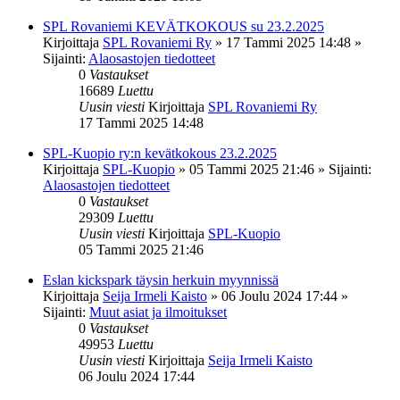
SPL Rovaniemi KEVÄTKOKOUS su 23.2.2025
Kirjoittaja
SPL Rovaniemi Ry
»
17 Tammi 2025 14:48
»
Sijainti:
Alaosastojen tiedotteet
0
Vastaukset
16689
Luettu
Uusin viesti
Kirjoittaja
SPL Rovaniemi Ry
17 Tammi 2025 14:48
SPL-Kuopio ry:n kevätkokous 23.2.2025
Kirjoittaja
SPL-Kuopio
»
05 Tammi 2025 21:46
» Sijainti:
Alaosastojen tiedotteet
0
Vastaukset
29309
Luettu
Uusin viesti
Kirjoittaja
SPL-Kuopio
05 Tammi 2025 21:46
Eslan kickspark täysin herkuin myynnissä
Kirjoittaja
Seija Irmeli Kaisto
»
06 Joulu 2024 17:44
»
Sijainti:
Muut asiat ja ilmoitukset
0
Vastaukset
49953
Luettu
Uusin viesti
Kirjoittaja
Seija Irmeli Kaisto
06 Joulu 2024 17:44