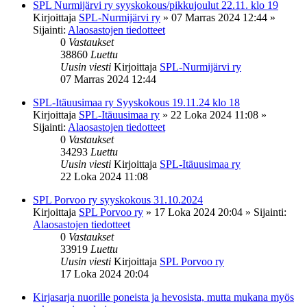
SPL Nurmijärvi ry syyskokous/pikkujoulut 22.11. klo 19
Kirjoittaja
SPL-Nurmijärvi ry
»
07 Marras 2024 12:44
»
Sijainti:
Alaosastojen tiedotteet
0
Vastaukset
38860
Luettu
Uusin viesti
Kirjoittaja
SPL-Nurmijärvi ry
07 Marras 2024 12:44
SPL-Itäuusimaa ry Syyskokous 19.11.24 klo 18
Kirjoittaja
SPL-Itäuusimaa ry
»
22 Loka 2024 11:08
»
Sijainti:
Alaosastojen tiedotteet
0
Vastaukset
34293
Luettu
Uusin viesti
Kirjoittaja
SPL-Itäuusimaa ry
22 Loka 2024 11:08
SPL Porvoo ry syyskokous 31.10.2024
Kirjoittaja
SPL Porvoo ry
»
17 Loka 2024 20:04
» Sijainti:
Alaosastojen tiedotteet
0
Vastaukset
33919
Luettu
Uusin viesti
Kirjoittaja
SPL Porvoo ry
17 Loka 2024 20:04
Kirjasarja nuorille poneista ja hevosista, mutta mukana myös