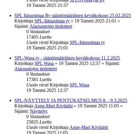
19 Tammi 2025 21:37
SPL Itäuusimaa Ry sääntömääräinen kevätkokous 25.02.2025
Kirjoittaja
SPL-Itäuusimaa ry
»
19 Tammi 2025 21:01
»
Sijainti:
Alaosastojen tiedotteet
0
Vastaukset
17405
Luettu
Uusin viesti
Kirjoittaja
SPL-Itäuusimaa ry
19 Tammi 2025 21:01
SPL-Wasa ry - sääntömääräinen kevätkokous 11.2.2025
Kirjoittaja
SPL Wasa
»
19 Tammi 2025 12:37
» Sijainti:
Alaosastojen tiedotteet
0
Vastaukset
17381
Luettu
Uusin viesti
Kirjoittaja
SPL Wasa
19 Tammi 2025 12:37
SPL-NÄYTTELY JA PENTUKATSELMUS 8. - 9.3.2025
Kirjoittaja
Anne-Mari Kivilahti
»
19 Tammi 2025 11:05
»
Sijainti:
Näyttelyt
0
Vastaukset
25825
Luettu
Uusin viesti
Kirjoittaja
Anne-Mari Kivilahti
19 Tammi 2025 11:05