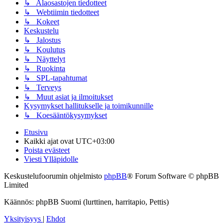
↳ Alaosastojen tiedotteet
↳ Webtiimin tiedotteet
↳ Kokeet
Keskustelu
↳ Jalostus
↳ Koulutus
↳ Näyttelyt
↳ Ruokinta
↳ SPL-tapahtumat
↳ Terveys
↳ Muut asiat ja ilmoitukset
Kysymykset hallitukselle ja toimikunnille
↳ Koesääntökysymykset
Etusivu
Kaikki ajat ovat
UTC+03:00
Poista evästeet
Viesti Ylläpidolle
Keskustelufoorumin ohjelmisto
phpBB
® Forum Software © phpBB
Limited
Käännös: phpBB Suomi (lurttinen, harritapio, Pettis)
Yksityisyys
|
Ehdot