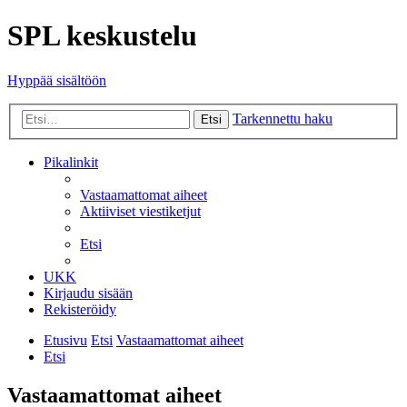
SPL keskustelu
Hyppää sisältöön
Tarkennettu haku
Etsi
Pikalinkit
Vastaamattomat aiheet
Aktiiviset viestiketjut
Etsi
UKK
Kirjaudu sisään
Rekisteröidy
Etusivu
Etsi
Vastaamattomat aiheet
Etsi
Vastaamattomat aiheet