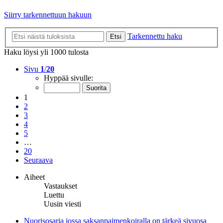
Siirry tarkennettuun hakuun
Tarkennettu haku
Etsi
Haku löysi yli 1000 tulosta
Sivu
1
/
20
Hyppää sivulle:
1
2
3
4
5
…
20
Seuraava
Aiheet
Vastaukset
Luettu
Uusin viesti
Nuorisosarja jossa saksanpaimenkoiralla on tärkeä sivuosa