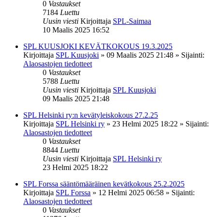
0
Vastaukset
7184
Luettu
Uusin viesti
Kirjoittaja
SPL-Saimaa
10 Maalis 2025 16:52
SPL KUUSJOKI KEVÄTKOKOUS 19.3.2025
Kirjoittaja
SPL Kuusjoki
»
09 Maalis 2025 21:48
» Sijainti:
Alaosastojen tiedotteet
0
Vastaukset
5788
Luettu
Uusin viesti
Kirjoittaja
SPL Kuusjoki
09 Maalis 2025 21:48
SPL Helsinki ry:n kevätyleiskokous 27.2.25
Kirjoittaja
SPL Helsinki ry
»
23 Helmi 2025 18:22
» Sijainti:
Alaosastojen tiedotteet
0
Vastaukset
8844
Luettu
Uusin viesti
Kirjoittaja
SPL Helsinki ry
23 Helmi 2025 18:22
SPL Forssa sääntömääräinen kevätkokous 25.2.2025
Kirjoittaja
SPL Forssa
»
12 Helmi 2025 06:58
» Sijainti:
Alaosastojen tiedotteet
0
Vastaukset