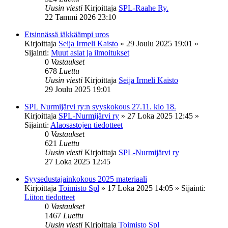
Uusin viesti
Kirjoittaja
SPL-Raahe Ry.
22 Tammi 2026 23:10
Etsinnässä iäkkäämpi uros
Kirjoittaja
Seija Irmeli Kaisto
»
29 Joulu 2025 19:01
»
Sijainti:
Muut asiat ja ilmoitukset
0
Vastaukset
678
Luettu
Uusin viesti
Kirjoittaja
Seija Irmeli Kaisto
29 Joulu 2025 19:01
SPL Nurmijärvi ry:n syyskokous 27.11. klo 18.
Kirjoittaja
SPL-Nurmijärvi ry
»
27 Loka 2025 12:45
»
Sijainti:
Alaosastojen tiedotteet
0
Vastaukset
621
Luettu
Uusin viesti
Kirjoittaja
SPL-Nurmijärvi ry
27 Loka 2025 12:45
Syysedustajainkokous 2025 materiaali
Kirjoittaja
Toimisto Spl
»
17 Loka 2025 14:05
» Sijainti:
Liiton tiedotteet
0
Vastaukset
1467
Luettu
Uusin viesti
Kirjoittaja
Toimisto Spl