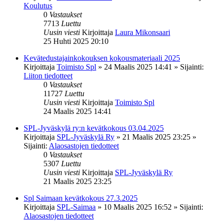
Koulutus
0
Vastaukset
7713
Luettu
Uusin viesti
Kirjoittaja
Laura Mikonsaari
25 Huhti 2025 20:10
Kevätedustajainkokouksen kokousmateriaali 2025
Kirjoittaja
Toimisto Spl
»
24 Maalis 2025 14:41
» Sijainti:
Liiton tiedotteet
0
Vastaukset
11727
Luettu
Uusin viesti
Kirjoittaja
Toimisto Spl
24 Maalis 2025 14:41
SPL-Jyväskylä ry:n kevätkokous 03.04.2025
Kirjoittaja
SPL-Jyväskylä Ry
»
21 Maalis 2025 23:25
»
Sijainti:
Alaosastojen tiedotteet
0
Vastaukset
5307
Luettu
Uusin viesti
Kirjoittaja
SPL-Jyväskylä Ry
21 Maalis 2025 23:25
Spl Saimaan kevätkokous 27.3.2025
Kirjoittaja
SPL-Saimaa
»
10 Maalis 2025 16:52
» Sijainti:
Alaosastojen tiedotteet