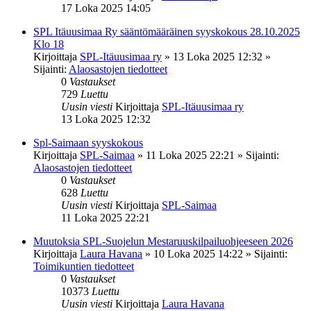
17 Loka 2025 14:05
SPL Itäuusimaa Ry sääntömääräinen syyskokous 28.10.2025
Klo 18
Kirjoittaja
SPL-Itäuusimaa ry
»
13 Loka 2025 12:32
»
Sijainti:
Alaosastojen tiedotteet
0
Vastaukset
729
Luettu
Uusin viesti
Kirjoittaja
SPL-Itäuusimaa ry
13 Loka 2025 12:32
Spl-Saimaan syyskokous
Kirjoittaja
SPL-Saimaa
»
11 Loka 2025 22:21
» Sijainti:
Alaosastojen tiedotteet
0
Vastaukset
628
Luettu
Uusin viesti
Kirjoittaja
SPL-Saimaa
11 Loka 2025 22:21
Muutoksia SPL-Suojelun Mestaruuskilpailuohjeeseen 2026
Kirjoittaja
Laura Havana
»
10 Loka 2025 14:22
» Sijainti:
Toimikuntien tiedotteet
0
Vastaukset
10373
Luettu
Uusin viesti
Kirjoittaja
Laura Havana