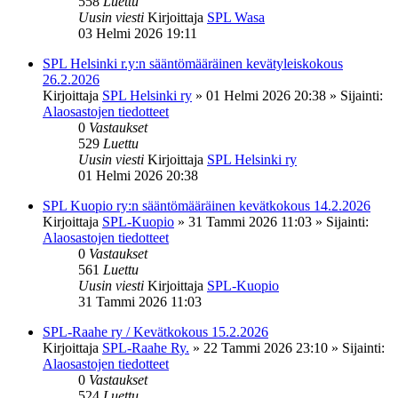
558
Luettu
Uusin viesti
Kirjoittaja
SPL Wasa
03 Helmi 2026 19:11
SPL Helsinki r.y:n sääntömääräinen kevätyleiskokous
26.2.2026
Kirjoittaja
SPL Helsinki ry
»
01 Helmi 2026 20:38
» Sijainti:
Alaosastojen tiedotteet
0
Vastaukset
529
Luettu
Uusin viesti
Kirjoittaja
SPL Helsinki ry
01 Helmi 2026 20:38
SPL Kuopio ry:n sääntömääräinen kevätkokous 14.2.2026
Kirjoittaja
SPL-Kuopio
»
31 Tammi 2026 11:03
» Sijainti:
Alaosastojen tiedotteet
0
Vastaukset
561
Luettu
Uusin viesti
Kirjoittaja
SPL-Kuopio
31 Tammi 2026 11:03
SPL-Raahe ry / Kevätkokous 15.2.2026
Kirjoittaja
SPL-Raahe Ry.
»
22 Tammi 2026 23:10
» Sijainti:
Alaosastojen tiedotteet
0
Vastaukset
524
Luettu