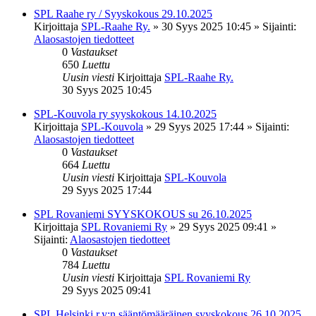
SPL Raahe ry / Syyskokous 29.10.2025
Kirjoittaja
SPL-Raahe Ry.
»
30 Syys 2025 10:45
» Sijainti:
Alaosastojen tiedotteet
0
Vastaukset
650
Luettu
Uusin viesti
Kirjoittaja
SPL-Raahe Ry.
30 Syys 2025 10:45
SPL-Kouvola ry syyskokous 14.10.2025
Kirjoittaja
SPL-Kouvola
»
29 Syys 2025 17:44
» Sijainti:
Alaosastojen tiedotteet
0
Vastaukset
664
Luettu
Uusin viesti
Kirjoittaja
SPL-Kouvola
29 Syys 2025 17:44
SPL Rovaniemi SYYSKOKOUS su 26.10.2025
Kirjoittaja
SPL Rovaniemi Ry
»
29 Syys 2025 09:41
»
Sijainti:
Alaosastojen tiedotteet
0
Vastaukset
784
Luettu
Uusin viesti
Kirjoittaja
SPL Rovaniemi Ry
29 Syys 2025 09:41
SPL Helsinki r.y:n sääntömääräinen syyskokous 26.10.2025