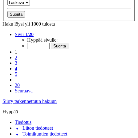
Haku löysi yli 1000 tulosta
Sivu
1
/
20
Hyppää sivulle:
1
2
3
4
5
…
20
Seuraava
Siirry tarkennettuun hakuun
Hyppää
Tiedotus
↳ Liiton tiedotteet
↳ Toimikuntien tiedotteet