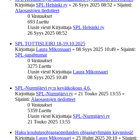
Kirjoittaja
SPL Helsinki ry
»
26 Syys 2025 08:52
» Sijainti:
Alaosastojen tiedotteet
0
Vastaukset
693
Luettu
Uusin viesti
Kirjoittaja
SPL Helsinki ry
26 Syys 2025 08:52
SPL TOTTISLEIRI 18-19.10.2025
Kirjoittaja
Laura Mikonsaari
»
08 Syys 2025 10:49
» Sijainti:
SPL-tapahtumat
0
Vastaukset
3275
Luettu
Uusin viesti
Kirjoittaja
Laura Mikonsaari
08 Syys 2025 10:49
SPL-Nurmijärvi ry:n kevätkokous 4.6.
Kirjoittaja
SPL-Nurmijärvi ry
»
21 Touko 2025 13:55
»
Sijainti:
Alaosastojen tiedotteet
0
Vastaukset
5359
Luettu
Uusin viesti
Kirjoittaja
SPL-Nurmijärvi ry
21 Touko 2025 13:55
Haku koulutusohjaajaoppilaiden ohjaajaryhmään käynnissä!
Kirjoittaja
Laura Mikonsaari
»
25 Huhti 2025 20:10
» Sijainti: