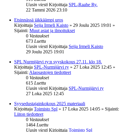
Uusin viesti
Kirjoittaja
SPL-Raahe Ry.
22 Tammi 2026 23:10
Etsinnässä iäkkäämpi uros
Kirjoittaja
Seija Irmeli Kaisto
»
29 Joulu 2025 19:01
»
Sijainti:
Muut asiat ja ilmoitukset
0
Vastaukset
673
Luettu
Uusin viesti
Kirjoittaja
Seija Irmeli Kaisto
29 Joulu 2025 19:01
SPL Nurmijärvi ry:n syyskokous 27.11. klo 18.
Kirjoittaja
SPL-Nurmijärvi ry
»
27 Loka 2025 12:45
»
Sijainti:
Alaosastojen tiedotteet
0
Vastaukset
615
Luettu
Uusin viesti
Kirjoittaja
SPL-Nurmijärvi ry
27 Loka 2025 12:45
Syysedustajainkokous 2025 materiaali
Kirjoittaja
Toimisto Spl
»
17 Loka 2025 14:05
» Sijainti:
Liiton tiedotteet
0
Vastaukset
1464
Luettu
Uusin viesti
Kirjoittaja
Toimisto Spl