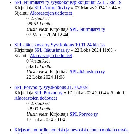
SPL Nurmijärvi ry syyskokous/pikkujoulut 22.11. klo 19
Kirjoittaja
SPL-Nurmijärvi ry
»
07 Marras 2024 12:44
»
Sijainti:
Alaosastojen tiedotteet
0
Vastaukset
38852
Luettu
Uusin viesti
Kirjoittaja
SPL-Nurmijärvi ry
07 Marras 2024 12:44
SPL-Itäuusimaa ry Syyskokous 19.11.24 klo 18
Kirjoittaja
SPL-Itäuusimaa ry
»
22 Loka 2024 11:08
»
Sijainti:
Alaosastojen tiedotteet
0
Vastaukset
34285
Luettu
Uusin viesti
Kirjoittaja
SPL-Itäuusimaa ry
22 Loka 2024 11:08
SPL Porvoo ry syyskokous 31.10.2024
Kirjoittaja
SPL Porvoo ry
»
17 Loka 2024 20:04
» Sijainti:
Alaosastojen tiedotteet
0
Vastaukset
33909
Luettu
Uusin viesti
Kirjoittaja
SPL Porvoo ry
17 Loka 2024 20:04
Kirjasarja nuorille poneista ja hevosista, mutta mukana myös