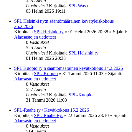
553
Luettu
Uusin viesti
Kirjoittaja
SPL Wasa
03 Helmi 2026 19:11
SPL Helsinki r.y:n sääntömääräinen kevätyleiskokous
26.2.2026
Kirjoittaja
SPL Helsinki ry
»
01 Helmi 2026 20:38
» Sijainti:
Alaosastojen tiedotteet
0
Vastaukset
525
Luettu
Uusin viesti
Kirjoittaja
SPL Helsinki ry
01 Helmi 2026 20:38
SPL Kuopio ry:n sääntömääräinen kevätkokous 14.2.2026
Kirjoittaja
SPL-Kuopio
»
31 Tammi 2026 11:03
» Sijainti:
Alaosastojen tiedotteet
0
Vastaukset
557
Luettu
Uusin viesti
Kirjoittaja
SPL-Kuopio
31 Tammi 2026 11:03
SPL-Raahe ry / Kevätkokous 15.2.2026
Kirjoittaja
SPL-Raahe Ry.
»
22 Tammi 2026 23:10
» Sijainti:
Alaosastojen tiedotteet
0
Vastaukset
519
Luettu