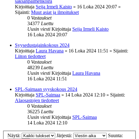
saksanpaimenkoira
Kirjoittaja
Seija Irmeli Kaisto
»
16 Loka 2024 20:07
»
Sijainti:
Muut asiat ja ilmoitukset
0
Vastaukset
34377
Luettu
Uusin viesti
Kirjoittaja
Seija Irmeli Kaisto
16 Loka 2024 20:07
Syysedustajainkokous 2024
Kirjoittaja
Laura Havana
»
16 Loka 2024 11:51
» Sijainti:
Liiton tiedotteet
0
Vastaukset
48239
Luettu
Uusin viesti
Kirjoittaja
Laura Havana
16 Loka 2024 11:51
SPL-Saimaan syyskokous 2024
Kirjoittaja
SPL-Saimaa
»
14 Loka 2024 12:10
» Sijainti:
Alaosastojen tiedotteet
0
Vastaukset
36225
Luettu
Uusin viesti
Kirjoittaja
SPL-Saimaa
14 Loka 2024 12:10
Näytä:
Järjestä:
Suunta: