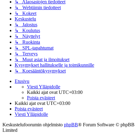
↳ Alaosastojen tiedotteet
↳ Webtiimin tiedotteet
↳ Kokeet
Keskustelu
↳ Jalostus
↳ Koulutus
↳ Näyttelyt
↳ Ruokinta
↳ SPL-tapahtumat
↳ Terveys
↳ Muut asiat ja ilmoitukset
Kysymykset hallitukselle ja toimikunnille
↳ Koesääntökysymykset
Etusivu
Viesti Ylläpidolle
Kaikki ajat ovat
UTC+03:00
Poista evästeet
Kaikki ajat ovat
UTC+03:00
Poista evästeet
Viesti Ylläpidolle
Keskustelufoorumin ohjelmisto
phpBB
® Forum Software © phpBB
Limited