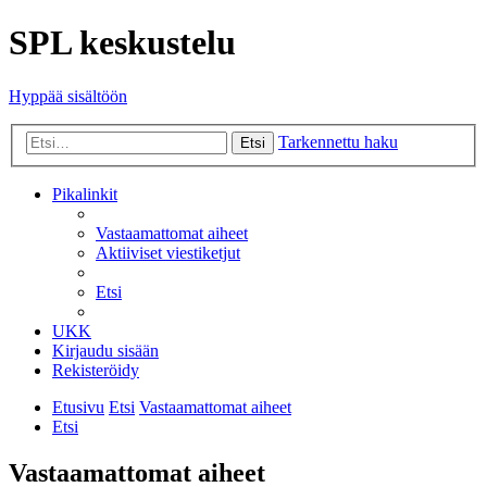
SPL keskustelu
Hyppää sisältöön
Tarkennettu haku
Etsi
Pikalinkit
Vastaamattomat aiheet
Aktiiviset viestiketjut
Etsi
UKK
Kirjaudu sisään
Rekisteröidy
Etusivu
Etsi
Vastaamattomat aiheet
Etsi
Vastaamattomat aiheet