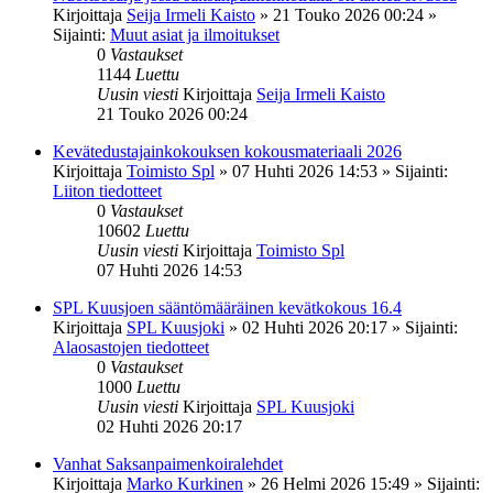
Kirjoittaja
Seija Irmeli Kaisto
»
21 Touko 2026 00:24
»
Sijainti:
Muut asiat ja ilmoitukset
0
Vastaukset
1144
Luettu
Uusin viesti
Kirjoittaja
Seija Irmeli Kaisto
21 Touko 2026 00:24
Kevätedustajainkokouksen kokousmateriaali 2026
Kirjoittaja
Toimisto Spl
»
07 Huhti 2026 14:53
» Sijainti:
Liiton tiedotteet
0
Vastaukset
10602
Luettu
Uusin viesti
Kirjoittaja
Toimisto Spl
07 Huhti 2026 14:53
SPL Kuusjoen sääntömääräinen kevätkokous 16.4
Kirjoittaja
SPL Kuusjoki
»
02 Huhti 2026 20:17
» Sijainti:
Alaosastojen tiedotteet
0
Vastaukset
1000
Luettu
Uusin viesti
Kirjoittaja
SPL Kuusjoki
02 Huhti 2026 20:17
Vanhat Saksanpaimenkoiralehdet
Kirjoittaja
Marko Kurkinen
»
26 Helmi 2026 15:49
» Sijainti: