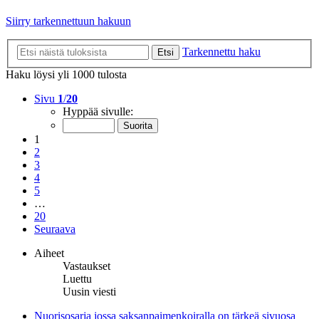
Siirry tarkennettuun hakuun
Tarkennettu haku
Etsi
Haku löysi yli 1000 tulosta
Sivu
1
/
20
Hyppää sivulle:
1
2
3
4
5
…
20
Seuraava
Aiheet
Vastaukset
Luettu
Uusin viesti
Nuorisosarja jossa saksanpaimenkoiralla on tärkeä sivuosa