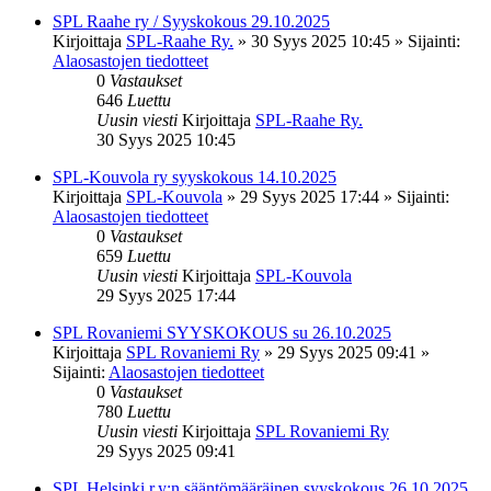
SPL Raahe ry / Syyskokous 29.10.2025
Kirjoittaja
SPL-Raahe Ry.
»
30 Syys 2025 10:45
» Sijainti:
Alaosastojen tiedotteet
0
Vastaukset
646
Luettu
Uusin viesti
Kirjoittaja
SPL-Raahe Ry.
30 Syys 2025 10:45
SPL-Kouvola ry syyskokous 14.10.2025
Kirjoittaja
SPL-Kouvola
»
29 Syys 2025 17:44
» Sijainti:
Alaosastojen tiedotteet
0
Vastaukset
659
Luettu
Uusin viesti
Kirjoittaja
SPL-Kouvola
29 Syys 2025 17:44
SPL Rovaniemi SYYSKOKOUS su 26.10.2025
Kirjoittaja
SPL Rovaniemi Ry
»
29 Syys 2025 09:41
»
Sijainti:
Alaosastojen tiedotteet
0
Vastaukset
780
Luettu
Uusin viesti
Kirjoittaja
SPL Rovaniemi Ry
29 Syys 2025 09:41
SPL Helsinki r.y:n sääntömääräinen syyskokous 26.10.2025