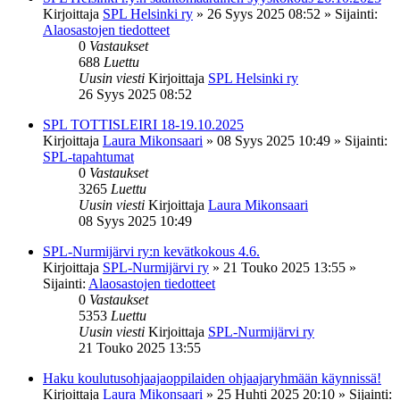
Kirjoittaja
SPL Helsinki ry
»
26 Syys 2025 08:52
» Sijainti:
Alaosastojen tiedotteet
0
Vastaukset
688
Luettu
Uusin viesti
Kirjoittaja
SPL Helsinki ry
26 Syys 2025 08:52
SPL TOTTISLEIRI 18-19.10.2025
Kirjoittaja
Laura Mikonsaari
»
08 Syys 2025 10:49
» Sijainti:
SPL-tapahtumat
0
Vastaukset
3265
Luettu
Uusin viesti
Kirjoittaja
Laura Mikonsaari
08 Syys 2025 10:49
SPL-Nurmijärvi ry:n kevätkokous 4.6.
Kirjoittaja
SPL-Nurmijärvi ry
»
21 Touko 2025 13:55
»
Sijainti:
Alaosastojen tiedotteet
0
Vastaukset
5353
Luettu
Uusin viesti
Kirjoittaja
SPL-Nurmijärvi ry
21 Touko 2025 13:55
Haku koulutusohjaajaoppilaiden ohjaajaryhmään käynnissä!
Kirjoittaja
Laura Mikonsaari
»
25 Huhti 2025 20:10
» Sijainti: