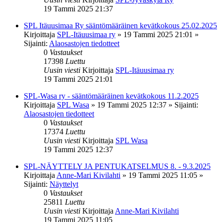
19 Tammi 2025 21:37
SPL Itäuusimaa Ry sääntömääräinen kevätkokous 25.02.2025
Kirjoittaja
SPL-Itäuusimaa ry
»
19 Tammi 2025 21:01
»
Sijainti:
Alaosastojen tiedotteet
0
Vastaukset
17398
Luettu
Uusin viesti
Kirjoittaja
SPL-Itäuusimaa ry
19 Tammi 2025 21:01
SPL-Wasa ry - sääntömääräinen kevätkokous 11.2.2025
Kirjoittaja
SPL Wasa
»
19 Tammi 2025 12:37
» Sijainti:
Alaosastojen tiedotteet
0
Vastaukset
17374
Luettu
Uusin viesti
Kirjoittaja
SPL Wasa
19 Tammi 2025 12:37
SPL-NÄYTTELY JA PENTUKATSELMUS 8. - 9.3.2025
Kirjoittaja
Anne-Mari Kivilahti
»
19 Tammi 2025 11:05
»
Sijainti:
Näyttelyt
0
Vastaukset
25811
Luettu
Uusin viesti
Kirjoittaja
Anne-Mari Kivilahti
19 Tammi 2025 11:05