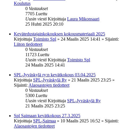
Koulutus
0
Vastaukset
7705
Luettu
Uusin viesti
Kirjoittaja
Laura Mikonsaari
25 Huhti 2025 20:10
Kevätedustajainkokouksen kokousmateriaali 2025
Kirjoittaja
Toimisto Spl
»
24 Maalis 2025 14:41
» Sijainti:
Liiton tiedotteet
0
Vastaukset
11723
Luettu
Uusin viesti
Kirjoittaja
Toimisto Spl
24 Maalis 2025 14:41
SPL-Jyväskylä ry:n kevätkokous 03.04.2025
Kirjoittaja
SPL-Jyväskylä Ry
»
21 Maalis 2025 23:25
»
Sijainti:
Alaosastojen tiedotteet
0
Vastaukset
5300
Luettu
Uusin viesti
Kirjoittaja
SPL-Jyväskylä Ry
21 Maalis 2025 23:25
Spl Saimaan kevätkokous 27.3.2025
Kirjoittaja
SPL-Saimaa
»
10 Maalis 2025 16:52
» Sijainti:
Alaosastojen tiedotteet