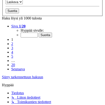
Haku löysi yli 1000 tulosta
Sivu
1
/
20
Hyppää sivulle:
1
2
3
4
5
…
20
Seuraava
Siirry tarkennettuun hakuun
Hyppää
Tiedotus
↳ Liiton tiedotteet
↳ Toimikuntien tiedotteet