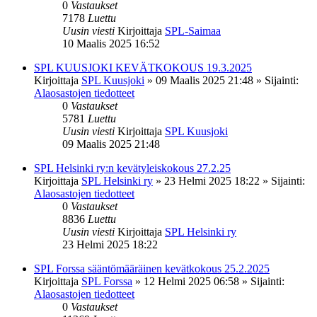
0
Vastaukset
7178
Luettu
Uusin viesti
Kirjoittaja
SPL-Saimaa
10 Maalis 2025 16:52
SPL KUUSJOKI KEVÄTKOKOUS 19.3.2025
Kirjoittaja
SPL Kuusjoki
»
09 Maalis 2025 21:48
» Sijainti:
Alaosastojen tiedotteet
0
Vastaukset
5781
Luettu
Uusin viesti
Kirjoittaja
SPL Kuusjoki
09 Maalis 2025 21:48
SPL Helsinki ry:n kevätyleiskokous 27.2.25
Kirjoittaja
SPL Helsinki ry
»
23 Helmi 2025 18:22
» Sijainti:
Alaosastojen tiedotteet
0
Vastaukset
8836
Luettu
Uusin viesti
Kirjoittaja
SPL Helsinki ry
23 Helmi 2025 18:22
SPL Forssa sääntömääräinen kevätkokous 25.2.2025
Kirjoittaja
SPL Forssa
»
12 Helmi 2025 06:58
» Sijainti:
Alaosastojen tiedotteet
0
Vastaukset