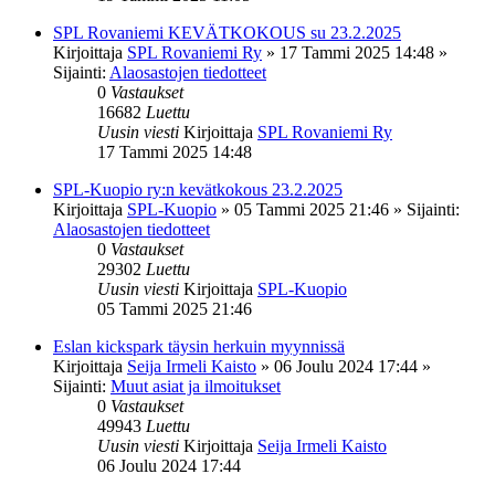
SPL Rovaniemi KEVÄTKOKOUS su 23.2.2025
Kirjoittaja
SPL Rovaniemi Ry
»
17 Tammi 2025 14:48
»
Sijainti:
Alaosastojen tiedotteet
0
Vastaukset
16682
Luettu
Uusin viesti
Kirjoittaja
SPL Rovaniemi Ry
17 Tammi 2025 14:48
SPL-Kuopio ry:n kevätkokous 23.2.2025
Kirjoittaja
SPL-Kuopio
»
05 Tammi 2025 21:46
» Sijainti:
Alaosastojen tiedotteet
0
Vastaukset
29302
Luettu
Uusin viesti
Kirjoittaja
SPL-Kuopio
05 Tammi 2025 21:46
Eslan kickspark täysin herkuin myynnissä
Kirjoittaja
Seija Irmeli Kaisto
»
06 Joulu 2024 17:44
»
Sijainti:
Muut asiat ja ilmoitukset
0
Vastaukset
49943
Luettu
Uusin viesti
Kirjoittaja
Seija Irmeli Kaisto
06 Joulu 2024 17:44