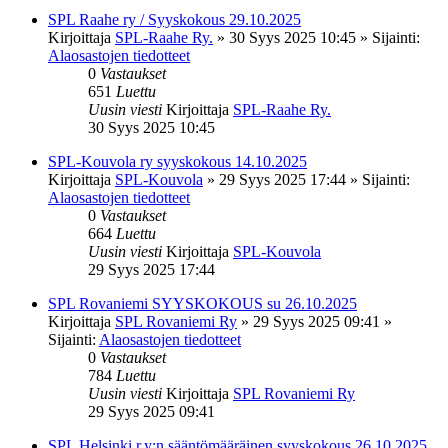
SPL Raahe ry / Syyskokous 29.10.2025
Kirjoittaja
SPL-Raahe Ry.
»
30 Syys 2025 10:45
» Sijainti:
Alaosastojen tiedotteet
0
Vastaukset
651
Luettu
Uusin viesti
Kirjoittaja
SPL-Raahe Ry.
30 Syys 2025 10:45
SPL-Kouvola ry syyskokous 14.10.2025
Kirjoittaja
SPL-Kouvola
»
29 Syys 2025 17:44
» Sijainti:
Alaosastojen tiedotteet
0
Vastaukset
664
Luettu
Uusin viesti
Kirjoittaja
SPL-Kouvola
29 Syys 2025 17:44
SPL Rovaniemi SYYSKOKOUS su 26.10.2025
Kirjoittaja
SPL Rovaniemi Ry
»
29 Syys 2025 09:41
»
Sijainti:
Alaosastojen tiedotteet
0
Vastaukset
784
Luettu
Uusin viesti
Kirjoittaja
SPL Rovaniemi Ry
29 Syys 2025 09:41
SPL Helsinki r.y:n sääntömääräinen syyskokous 26.10.2025