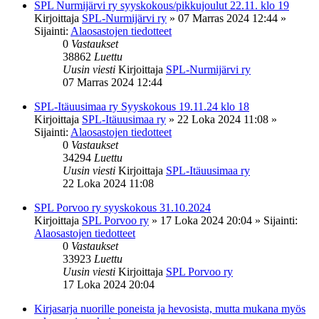
SPL Nurmijärvi ry syyskokous/pikkujoulut 22.11. klo 19
Kirjoittaja
SPL-Nurmijärvi ry
»
07 Marras 2024 12:44
»
Sijainti:
Alaosastojen tiedotteet
0
Vastaukset
38862
Luettu
Uusin viesti
Kirjoittaja
SPL-Nurmijärvi ry
07 Marras 2024 12:44
SPL-Itäuusimaa ry Syyskokous 19.11.24 klo 18
Kirjoittaja
SPL-Itäuusimaa ry
»
22 Loka 2024 11:08
»
Sijainti:
Alaosastojen tiedotteet
0
Vastaukset
34294
Luettu
Uusin viesti
Kirjoittaja
SPL-Itäuusimaa ry
22 Loka 2024 11:08
SPL Porvoo ry syyskokous 31.10.2024
Kirjoittaja
SPL Porvoo ry
»
17 Loka 2024 20:04
» Sijainti:
Alaosastojen tiedotteet
0
Vastaukset
33923
Luettu
Uusin viesti
Kirjoittaja
SPL Porvoo ry
17 Loka 2024 20:04
Kirjasarja nuorille poneista ja hevosista, mutta mukana myös