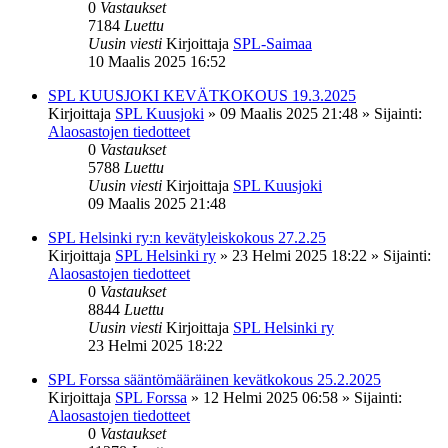
0
Vastaukset
7184
Luettu
Uusin viesti
Kirjoittaja
SPL-Saimaa
10 Maalis 2025 16:52
SPL KUUSJOKI KEVÄTKOKOUS 19.3.2025
Kirjoittaja
SPL Kuusjoki
»
09 Maalis 2025 21:48
» Sijainti:
Alaosastojen tiedotteet
0
Vastaukset
5788
Luettu
Uusin viesti
Kirjoittaja
SPL Kuusjoki
09 Maalis 2025 21:48
SPL Helsinki ry:n kevätyleiskokous 27.2.25
Kirjoittaja
SPL Helsinki ry
»
23 Helmi 2025 18:22
» Sijainti:
Alaosastojen tiedotteet
0
Vastaukset
8844
Luettu
Uusin viesti
Kirjoittaja
SPL Helsinki ry
23 Helmi 2025 18:22
SPL Forssa sääntömääräinen kevätkokous 25.2.2025
Kirjoittaja
SPL Forssa
»
12 Helmi 2025 06:58
» Sijainti:
Alaosastojen tiedotteet
0
Vastaukset