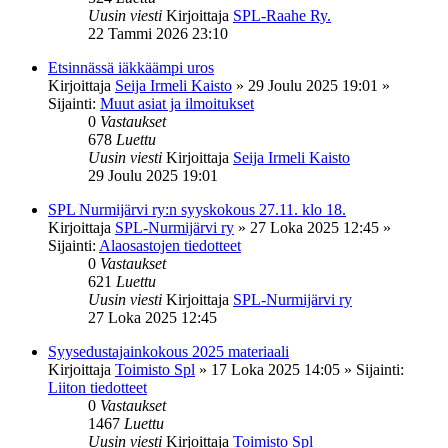
Uusin viesti
Kirjoittaja
SPL-Raahe Ry.
22 Tammi 2026 23:10
Etsinnässä iäkkäämpi uros
Kirjoittaja
Seija Irmeli Kaisto
»
29 Joulu 2025 19:01
»
Sijainti:
Muut asiat ja ilmoitukset
0
Vastaukset
678
Luettu
Uusin viesti
Kirjoittaja
Seija Irmeli Kaisto
29 Joulu 2025 19:01
SPL Nurmijärvi ry:n syyskokous 27.11. klo 18.
Kirjoittaja
SPL-Nurmijärvi ry
»
27 Loka 2025 12:45
»
Sijainti:
Alaosastojen tiedotteet
0
Vastaukset
621
Luettu
Uusin viesti
Kirjoittaja
SPL-Nurmijärvi ry
27 Loka 2025 12:45
Syysedustajainkokous 2025 materiaali
Kirjoittaja
Toimisto Spl
»
17 Loka 2025 14:05
» Sijainti:
Liiton tiedotteet
0
Vastaukset
1467
Luettu
Uusin viesti
Kirjoittaja
Toimisto Spl