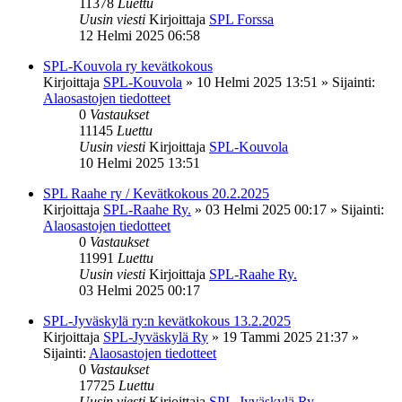
11378
Luettu
Uusin viesti
Kirjoittaja
SPL Forssa
12 Helmi 2025 06:58
SPL-Kouvola ry kevätkokous
Kirjoittaja
SPL-Kouvola
»
10 Helmi 2025 13:51
» Sijainti:
Alaosastojen tiedotteet
0
Vastaukset
11145
Luettu
Uusin viesti
Kirjoittaja
SPL-Kouvola
10 Helmi 2025 13:51
SPL Raahe ry / Kevätkokous 20.2.2025
Kirjoittaja
SPL-Raahe Ry.
»
03 Helmi 2025 00:17
» Sijainti:
Alaosastojen tiedotteet
0
Vastaukset
11991
Luettu
Uusin viesti
Kirjoittaja
SPL-Raahe Ry.
03 Helmi 2025 00:17
SPL-Jyväskylä ry:n kevätkokous 13.2.2025
Kirjoittaja
SPL-Jyväskylä Ry
»
19 Tammi 2025 21:37
»
Sijainti:
Alaosastojen tiedotteet
0
Vastaukset
17725
Luettu
Uusin viesti
Kirjoittaja
SPL-Jyväskylä Ry