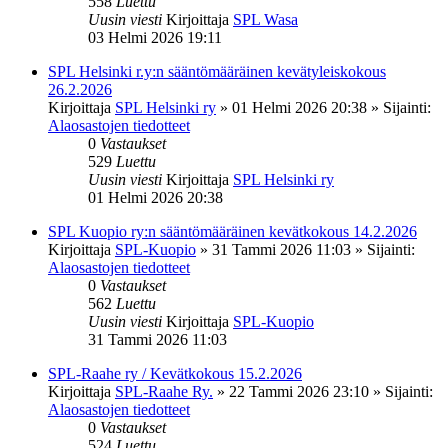
558
Luettu
Uusin viesti
Kirjoittaja
SPL Wasa
03 Helmi 2026 19:11
SPL Helsinki r.y:n sääntömääräinen kevätyleiskokous
26.2.2026
Kirjoittaja
SPL Helsinki ry
»
01 Helmi 2026 20:38
» Sijainti:
Alaosastojen tiedotteet
0
Vastaukset
529
Luettu
Uusin viesti
Kirjoittaja
SPL Helsinki ry
01 Helmi 2026 20:38
SPL Kuopio ry:n sääntömääräinen kevätkokous 14.2.2026
Kirjoittaja
SPL-Kuopio
»
31 Tammi 2026 11:03
» Sijainti:
Alaosastojen tiedotteet
0
Vastaukset
562
Luettu
Uusin viesti
Kirjoittaja
SPL-Kuopio
31 Tammi 2026 11:03
SPL-Raahe ry / Kevätkokous 15.2.2026
Kirjoittaja
SPL-Raahe Ry.
»
22 Tammi 2026 23:10
» Sijainti:
Alaosastojen tiedotteet
0
Vastaukset
524
Luettu