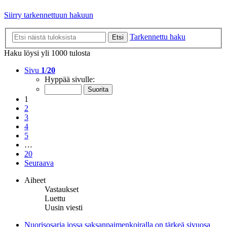
Siirry tarkennettuun hakuun
Tarkennettu haku
Etsi
Haku löysi yli 1000 tulosta
Sivu
1
/
20
Hyppää sivulle:
1
2
3
4
5
…
20
Seuraava
Aiheet
Vastaukset
Luettu
Uusin viesti
Nuorisosarja jossa saksanpaimenkoiralla on tärkeä sivuosa