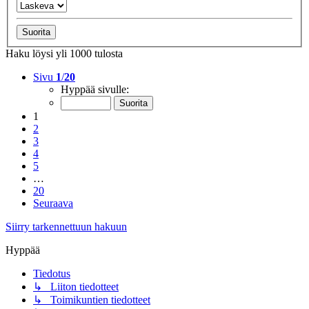
Haku löysi yli 1000 tulosta
Sivu
1
/
20
Hyppää sivulle:
1
2
3
4
5
…
20
Seuraava
Siirry tarkennettuun hakuun
Hyppää
Tiedotus
↳ Liiton tiedotteet
↳ Toimikuntien tiedotteet