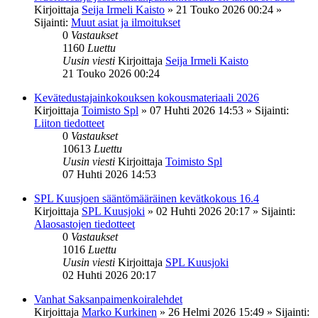
Kirjoittaja
Seija Irmeli Kaisto
»
21 Touko 2026 00:24
»
Sijainti:
Muut asiat ja ilmoitukset
0
Vastaukset
1160
Luettu
Uusin viesti
Kirjoittaja
Seija Irmeli Kaisto
21 Touko 2026 00:24
Kevätedustajainkokouksen kokousmateriaali 2026
Kirjoittaja
Toimisto Spl
»
07 Huhti 2026 14:53
» Sijainti:
Liiton tiedotteet
0
Vastaukset
10613
Luettu
Uusin viesti
Kirjoittaja
Toimisto Spl
07 Huhti 2026 14:53
SPL Kuusjoen sääntömääräinen kevätkokous 16.4
Kirjoittaja
SPL Kuusjoki
»
02 Huhti 2026 20:17
» Sijainti:
Alaosastojen tiedotteet
0
Vastaukset
1016
Luettu
Uusin viesti
Kirjoittaja
SPL Kuusjoki
02 Huhti 2026 20:17
Vanhat Saksanpaimenkoiralehdet
Kirjoittaja
Marko Kurkinen
»
26 Helmi 2026 15:49
» Sijainti: