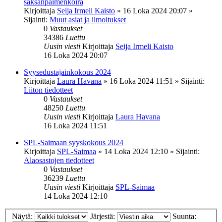
saksanpaimenkoira
Kirjoittaja
Seija Irmeli Kaisto
»
16 Loka 2024 20:07
»
Sijainti:
Muut asiat ja ilmoitukset
0
Vastaukset
34386
Luettu
Uusin viesti
Kirjoittaja
Seija Irmeli Kaisto
16 Loka 2024 20:07
Syysedustajainkokous 2024
Kirjoittaja
Laura Havana
»
16 Loka 2024 11:51
» Sijainti:
Liiton tiedotteet
0
Vastaukset
48250
Luettu
Uusin viesti
Kirjoittaja
Laura Havana
16 Loka 2024 11:51
SPL-Saimaan syyskokous 2024
Kirjoittaja
SPL-Saimaa
»
14 Loka 2024 12:10
» Sijainti:
Alaosastojen tiedotteet
0
Vastaukset
36239
Luettu
Uusin viesti
Kirjoittaja
SPL-Saimaa
14 Loka 2024 12:10
Näytä:
Järjestä:
Suunta: