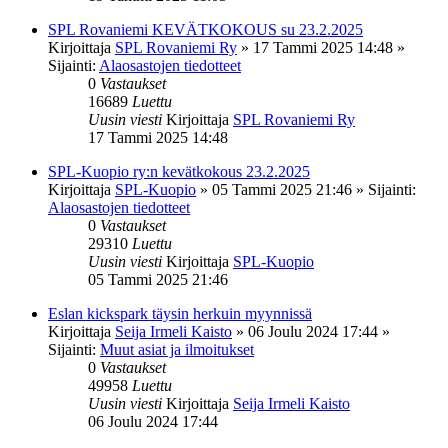
SPL Rovaniemi KEVÄTKOKOUS su 23.2.2025
Kirjoittaja
SPL Rovaniemi Ry
»
17 Tammi 2025 14:48
»
Sijainti:
Alaosastojen tiedotteet
0
Vastaukset
16689
Luettu
Uusin viesti
Kirjoittaja
SPL Rovaniemi Ry
17 Tammi 2025 14:48
SPL-Kuopio ry:n kevätkokous 23.2.2025
Kirjoittaja
SPL-Kuopio
»
05 Tammi 2025 21:46
» Sijainti:
Alaosastojen tiedotteet
0
Vastaukset
29310
Luettu
Uusin viesti
Kirjoittaja
SPL-Kuopio
05 Tammi 2025 21:46
Eslan kickspark täysin herkuin myynnissä
Kirjoittaja
Seija Irmeli Kaisto
»
06 Joulu 2024 17:44
»
Sijainti:
Muut asiat ja ilmoitukset
0
Vastaukset
49958
Luettu
Uusin viesti
Kirjoittaja
Seija Irmeli Kaisto
06 Joulu 2024 17:44