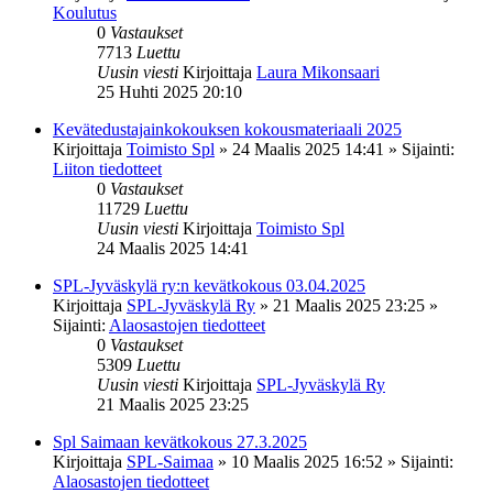
Koulutus
0
Vastaukset
7713
Luettu
Uusin viesti
Kirjoittaja
Laura Mikonsaari
25 Huhti 2025 20:10
Kevätedustajainkokouksen kokousmateriaali 2025
Kirjoittaja
Toimisto Spl
»
24 Maalis 2025 14:41
» Sijainti:
Liiton tiedotteet
0
Vastaukset
11729
Luettu
Uusin viesti
Kirjoittaja
Toimisto Spl
24 Maalis 2025 14:41
SPL-Jyväskylä ry:n kevätkokous 03.04.2025
Kirjoittaja
SPL-Jyväskylä Ry
»
21 Maalis 2025 23:25
»
Sijainti:
Alaosastojen tiedotteet
0
Vastaukset
5309
Luettu
Uusin viesti
Kirjoittaja
SPL-Jyväskylä Ry
21 Maalis 2025 23:25
Spl Saimaan kevätkokous 27.3.2025
Kirjoittaja
SPL-Saimaa
»
10 Maalis 2025 16:52
» Sijainti:
Alaosastojen tiedotteet