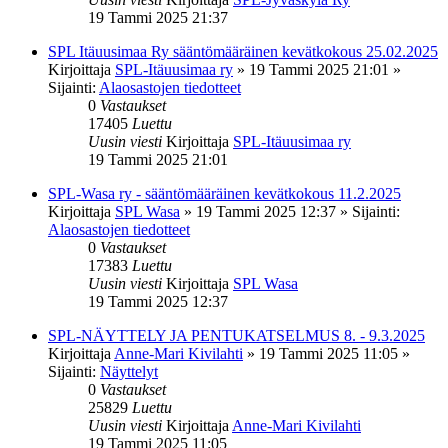
19 Tammi 2025 21:37
SPL Itäuusimaa Ry sääntömääräinen kevätkokous 25.02.2025
Kirjoittaja
SPL-Itäuusimaa ry
»
19 Tammi 2025 21:01
»
Sijainti:
Alaosastojen tiedotteet
0
Vastaukset
17405
Luettu
Uusin viesti
Kirjoittaja
SPL-Itäuusimaa ry
19 Tammi 2025 21:01
SPL-Wasa ry - sääntömääräinen kevätkokous 11.2.2025
Kirjoittaja
SPL Wasa
»
19 Tammi 2025 12:37
» Sijainti:
Alaosastojen tiedotteet
0
Vastaukset
17383
Luettu
Uusin viesti
Kirjoittaja
SPL Wasa
19 Tammi 2025 12:37
SPL-NÄYTTELY JA PENTUKATSELMUS 8. - 9.3.2025
Kirjoittaja
Anne-Mari Kivilahti
»
19 Tammi 2025 11:05
»
Sijainti:
Näyttelyt
0
Vastaukset
25829
Luettu
Uusin viesti
Kirjoittaja
Anne-Mari Kivilahti
19 Tammi 2025 11:05