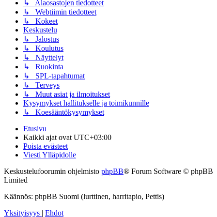
↳ Alaosastojen tiedotteet
↳ Webtiimin tiedotteet
↳ Kokeet
Keskustelu
↳ Jalostus
↳ Koulutus
↳ Näyttelyt
↳ Ruokinta
↳ SPL-tapahtumat
↳ Terveys
↳ Muut asiat ja ilmoitukset
Kysymykset hallitukselle ja toimikunnille
↳ Koesääntökysymykset
Etusivu
Kaikki ajat ovat
UTC+03:00
Poista evästeet
Viesti Ylläpidolle
Keskustelufoorumin ohjelmisto
phpBB
® Forum Software © phpBB
Limited
Käännös: phpBB Suomi (lurttinen, harritapio, Pettis)
Yksityisyys
|
Ehdot