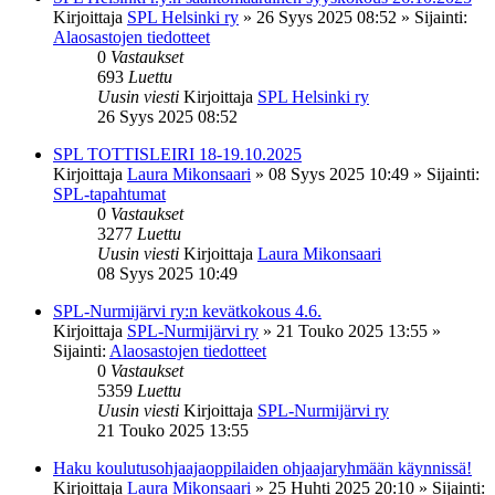
Kirjoittaja
SPL Helsinki ry
»
26 Syys 2025 08:52
» Sijainti:
Alaosastojen tiedotteet
0
Vastaukset
693
Luettu
Uusin viesti
Kirjoittaja
SPL Helsinki ry
26 Syys 2025 08:52
SPL TOTTISLEIRI 18-19.10.2025
Kirjoittaja
Laura Mikonsaari
»
08 Syys 2025 10:49
» Sijainti:
SPL-tapahtumat
0
Vastaukset
3277
Luettu
Uusin viesti
Kirjoittaja
Laura Mikonsaari
08 Syys 2025 10:49
SPL-Nurmijärvi ry:n kevätkokous 4.6.
Kirjoittaja
SPL-Nurmijärvi ry
»
21 Touko 2025 13:55
»
Sijainti:
Alaosastojen tiedotteet
0
Vastaukset
5359
Luettu
Uusin viesti
Kirjoittaja
SPL-Nurmijärvi ry
21 Touko 2025 13:55
Haku koulutusohjaajaoppilaiden ohjaajaryhmään käynnissä!
Kirjoittaja
Laura Mikonsaari
»
25 Huhti 2025 20:10
» Sijainti: