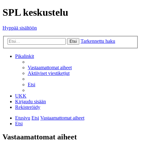
SPL keskustelu
Hyppää sisältöön
Tarkennettu haku
Etsi
Pikalinkit
Vastaamattomat aiheet
Aktiiviset viestiketjut
Etsi
UKK
Kirjaudu sisään
Rekisteröidy
Etusivu
Etsi
Vastaamattomat aiheet
Etsi
Vastaamattomat aiheet