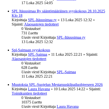
17 Loka 2025 14:05
SPL Itäuusimaa Ry sääntömääräinen syyskokous 28.10.2025
Klo 18
Kirjoittaja
SPL-Itäuusimaa ry
»
13 Loka 2025 12:32
»
Sijainti:
Alaosastojen tiedotteet
0
Vastaukset
731
Luettu
Uusin viesti
Kirjoittaja
SPL-Itäuusimaa ry
13 Loka 2025 12:32
Spl-Saimaan syyskokous
Kirjoittaja
SPL-Saimaa
»
11 Loka 2025 22:21
» Sijainti:
Alaosastojen tiedotteet
0
Vastaukset
628
Luettu
Uusin viesti
Kirjoittaja
SPL-Saimaa
11 Loka 2025 22:21
Muutoksia SPL-Suojelun Mestaruuskilpailuohjeeseen 2026
Kirjoittaja
Laura Havana
»
10 Loka 2025 14:22
» Sijainti:
Toimikuntien tiedotteet
0
Vastaukset
10375
Luettu
Uusin viesti
Kirjoittaja
Laura Havana