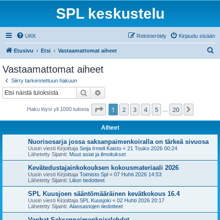
SPL keskustelu
UKK
Rekisteröidy
Kirjaudu sisään
E
Etusivu
Etsi
Vastaamattomat aiheet
t
Vastaamattomat aiheet
s
Siirry tarkennettuun hakuun
i
Etsi
Tarkennettu haku
Sivu
1
/
20
1
2
3
4
5
20
Seuraa
Haku löysi yli 1000 tulosta
…
Aiheet
Nuorisosarja jossa saksanpaimenkoiralla on tärkeä sivuosa
Uusin viesti Kirjoittaja
Seija Irmeli Kaisto
«
21 Touko 2026 00:24
Lähetetty Sijainti:
Muut asiat ja ilmoitukset
Kevätedustajainkokouksen kokousmateriaali 2026
Uusin viesti Kirjoittaja
Toimisto Spl
«
07 Huhti 2026 14:53
Lähetetty Sijainti:
Liiton tiedotteet
SPL Kuusjoen sääntömääräinen kevätkokous 16.4
Uusin viesti Kirjoittaja
SPL Kuusjoki
«
02 Huhti 2026 20:17
Lähetetty Sijainti:
Alaosastojen tiedotteet
Vanhat Saksanpaimenkoiralehdet