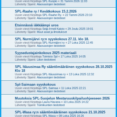
Uusin viesti Kirjoittaja
SPL-Kuopio
«
31 Tammi 2026 11:03
Lähetetty Sijainti:
Alaosastojen tiedotteet
SPL-Raahe ry / Kevätkokous 15.2.2026
Uusin viesti Kirjoittaja
SPL-Raahe Ry.
«
22 Tammi 2026 23:10
Lähetetty Sijainti:
Alaosastojen tiedotteet
Etsinnässä iäkkäämpi uros
Uusin viesti Kirjoittaja
Seija Irmeli Kaisto
«
29 Joulu 2025 19:01
Lähetetty Sijainti:
Muut asiat ja ilmoitukset
SPL Nurmijärvi ry:n syyskokous 27.11. klo 18.
Uusin viesti Kirjoittaja
SPL-Nurmijärvi ry
«
27 Loka 2025 12:45
Lähetetty Sijainti:
Alaosastojen tiedotteet
Syysedustajainkokous 2025 materiaali
Uusin viesti Kirjoittaja
Toimisto Spl
«
17 Loka 2025 14:05
Lähetetty Sijainti:
Liiton tiedotteet
SPL Itäuusimaa Ry sääntömääräinen syyskokous 28.10.2025
Klo 18
Uusin viesti Kirjoittaja
SPL-Itäuusimaa ry
«
13 Loka 2025 12:32
Lähetetty Sijainti:
Alaosastojen tiedotteet
Spl-Saimaan syyskokous
Uusin viesti Kirjoittaja
SPL-Saimaa
«
11 Loka 2025 22:21
Lähetetty Sijainti:
Alaosastojen tiedotteet
Muutoksia SPL-Suojelun Mestaruuskilpailuohjeeseen 2026
Uusin viesti Kirjoittaja
Laura Havana
«
10 Loka 2025 14:22
Lähetetty Sijainti:
Toimikuntien tiedotteet
SPL-Wasa ry:n sääntömääräinen syyskokous 21.10.2025
Uusin viesti Kirjoittaja
SPL Wasa
«
08 Loka 2025 16:26