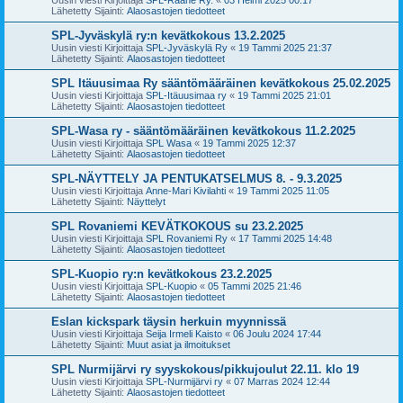
Lähetetty Sijainti:
Alaosastojen tiedotteet
SPL-Jyväskylä ry:n kevätkokous 13.2.2025
Uusin viesti Kirjoittaja
SPL-Jyväskylä Ry
«
19 Tammi 2025 21:37
Lähetetty Sijainti:
Alaosastojen tiedotteet
SPL Itäuusimaa Ry sääntömääräinen kevätkokous 25.02.2025
Uusin viesti Kirjoittaja
SPL-Itäuusimaa ry
«
19 Tammi 2025 21:01
Lähetetty Sijainti:
Alaosastojen tiedotteet
SPL-Wasa ry - sääntömääräinen kevätkokous 11.2.2025
Uusin viesti Kirjoittaja
SPL Wasa
«
19 Tammi 2025 12:37
Lähetetty Sijainti:
Alaosastojen tiedotteet
SPL-NÄYTTELY JA PENTUKATSELMUS 8. - 9.3.2025
Uusin viesti Kirjoittaja
Anne-Mari Kivilahti
«
19 Tammi 2025 11:05
Lähetetty Sijainti:
Näyttelyt
SPL Rovaniemi KEVÄTKOKOUS su 23.2.2025
Uusin viesti Kirjoittaja
SPL Rovaniemi Ry
«
17 Tammi 2025 14:48
Lähetetty Sijainti:
Alaosastojen tiedotteet
SPL-Kuopio ry:n kevätkokous 23.2.2025
Uusin viesti Kirjoittaja
SPL-Kuopio
«
05 Tammi 2025 21:46
Lähetetty Sijainti:
Alaosastojen tiedotteet
Eslan kickspark täysin herkuin myynnissä
Uusin viesti Kirjoittaja
Seija Irmeli Kaisto
«
06 Joulu 2024 17:44
Lähetetty Sijainti:
Muut asiat ja ilmoitukset
SPL Nurmijärvi ry syyskokous/pikkujoulut 22.11. klo 19
Uusin viesti Kirjoittaja
SPL-Nurmijärvi ry
«
07 Marras 2024 12:44
Lähetetty Sijainti:
Alaosastojen tiedotteet