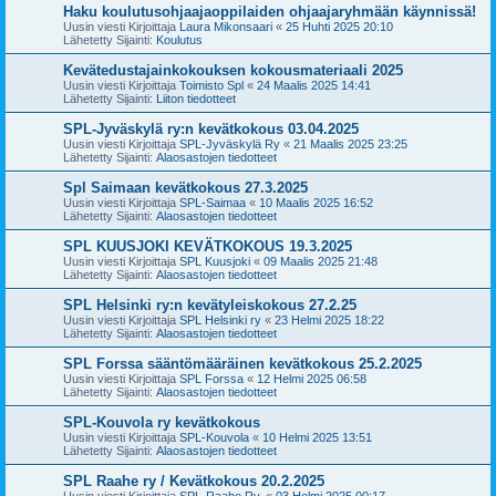
Haku koulutusohjaajaoppilaiden ohjaajaryhmään käynnissä!
Uusin viesti Kirjoittaja
Laura Mikonsaari
«
25 Huhti 2025 20:10
Lähetetty Sijainti:
Koulutus
Kevätedustajainkokouksen kokousmateriaali 2025
Uusin viesti Kirjoittaja
Toimisto Spl
«
24 Maalis 2025 14:41
Lähetetty Sijainti:
Liiton tiedotteet
SPL-Jyväskylä ry:n kevätkokous 03.04.2025
Uusin viesti Kirjoittaja
SPL-Jyväskylä Ry
«
21 Maalis 2025 23:25
Lähetetty Sijainti:
Alaosastojen tiedotteet
Spl Saimaan kevätkokous 27.3.2025
Uusin viesti Kirjoittaja
SPL-Saimaa
«
10 Maalis 2025 16:52
Lähetetty Sijainti:
Alaosastojen tiedotteet
SPL KUUSJOKI KEVÄTKOKOUS 19.3.2025
Uusin viesti Kirjoittaja
SPL Kuusjoki
«
09 Maalis 2025 21:48
Lähetetty Sijainti:
Alaosastojen tiedotteet
SPL Helsinki ry:n kevätyleiskokous 27.2.25
Uusin viesti Kirjoittaja
SPL Helsinki ry
«
23 Helmi 2025 18:22
Lähetetty Sijainti:
Alaosastojen tiedotteet
SPL Forssa sääntömääräinen kevätkokous 25.2.2025
Uusin viesti Kirjoittaja
SPL Forssa
«
12 Helmi 2025 06:58
Lähetetty Sijainti:
Alaosastojen tiedotteet
SPL-Kouvola ry kevätkokous
Uusin viesti Kirjoittaja
SPL-Kouvola
«
10 Helmi 2025 13:51
Lähetetty Sijainti:
Alaosastojen tiedotteet
SPL Raahe ry / Kevätkokous 20.2.2025
Uusin viesti Kirjoittaja
SPL-Raahe Ry.
«
03 Helmi 2025 00:17