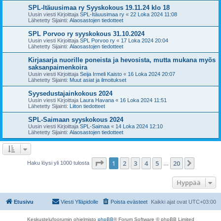
SPL-Itäuusimaa ry Syyskokous 19.11.24 klo 18
Uusin viesti Kirjoittaja
SPL-Itäuusimaa ry
«
22 Loka 2024 11:08
Lähetetty Sijainti:
Alaosastojen tiedotteet
SPL Porvoo ry syyskokous 31.10.2024
Uusin viesti Kirjoittaja
SPL Porvoo ry
«
17 Loka 2024 20:04
Lähetetty Sijainti:
Alaosastojen tiedotteet
Kirjasarja nuorille poneista ja hevosista, mutta mukana myös
saksanpaimenkoira
Uusin viesti Kirjoittaja
Seija Irmeli Kaisto
«
16 Loka 2024 20:07
Lähetetty Sijainti:
Muut asiat ja ilmoitukset
Syysedustajainkokous 2024
Uusin viesti Kirjoittaja
Laura Havana
«
16 Loka 2024 11:51
Lähetetty Sijainti:
Liiton tiedotteet
SPL-Saimaan syyskokous 2024
Uusin viesti Kirjoittaja
SPL-Saimaa
«
14 Loka 2024 12:10
Lähetetty Sijainti:
Alaosastojen tiedotteet
Sivu
1
/
20
1
2
3
4
5
20
Seuraa
Haku löysi yli 1000 tulosta
…
Hyppää
Etusivu
Viesti Ylläpidolle
Poista evästeet
Kaikki ajat ovat
UTC+03:00
Keskustelufoorumin ohjelmisto
phpBB
® Forum Software © phpBB Limited