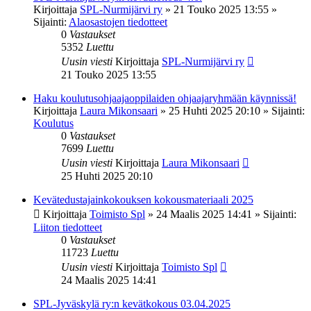
Kirjoittaja
SPL-Nurmijärvi ry
»
21 Touko 2025 13:55
»
Sijainti:
Alaosastojen tiedotteet
0
Vastaukset
5352
Luettu
Uusin viesti
Kirjoittaja
SPL-Nurmijärvi ry
21 Touko 2025 13:55
Haku koulutusohjaajaoppilaiden ohjaajaryhmään käynnissä!
Kirjoittaja
Laura Mikonsaari
»
25 Huhti 2025 20:10
» Sijainti:
Koulutus
0
Vastaukset
7699
Luettu
Uusin viesti
Kirjoittaja
Laura Mikonsaari
25 Huhti 2025 20:10
Kevätedustajainkokouksen kokousmateriaali 2025
Kirjoittaja
Toimisto Spl
»
24 Maalis 2025 14:41
» Sijainti:
Liiton tiedotteet
0
Vastaukset
11723
Luettu
Uusin viesti
Kirjoittaja
Toimisto Spl
24 Maalis 2025 14:41
SPL-Jyväskylä ry:n kevätkokous 03.04.2025