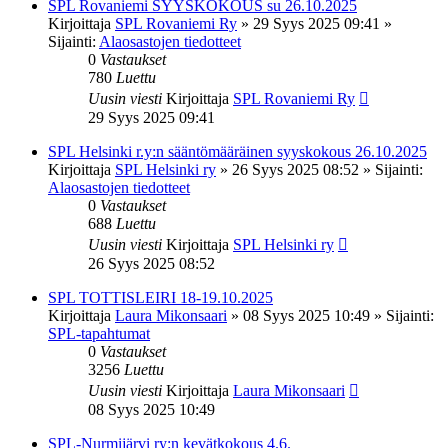
SPL Rovaniemi SYYSKOKOUS su 26.10.2025
Kirjoittaja
SPL Rovaniemi Ry
»
29 Syys 2025 09:41
»
Sijainti:
Alaosastojen tiedotteet
0
Vastaukset
780
Luettu
Uusin viesti
Kirjoittaja
SPL Rovaniemi Ry
29 Syys 2025 09:41
SPL Helsinki r.y:n sääntömääräinen syyskokous 26.10.2025
Kirjoittaja
SPL Helsinki ry
»
26 Syys 2025 08:52
» Sijainti:
Alaosastojen tiedotteet
0
Vastaukset
688
Luettu
Uusin viesti
Kirjoittaja
SPL Helsinki ry
26 Syys 2025 08:52
SPL TOTTISLEIRI 18-19.10.2025
Kirjoittaja
Laura Mikonsaari
»
08 Syys 2025 10:49
» Sijainti:
SPL-tapahtumat
0
Vastaukset
3256
Luettu
Uusin viesti
Kirjoittaja
Laura Mikonsaari
08 Syys 2025 10:49
SPL-Nurmijärvi ry:n kevätkokous 4.6.