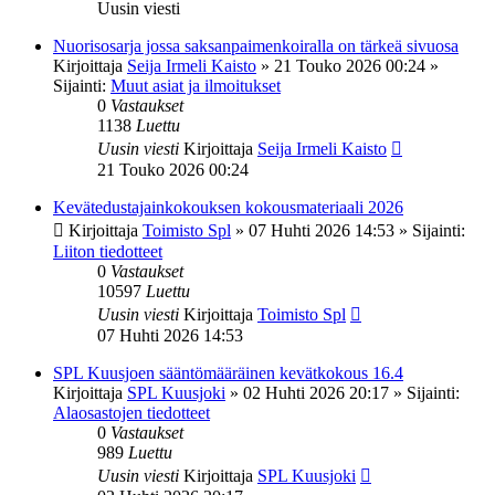
Uusin viesti
Nuorisosarja jossa saksanpaimenkoiralla on tärkeä sivuosa
Kirjoittaja
Seija Irmeli Kaisto
»
21 Touko 2026 00:24
»
Sijainti:
Muut asiat ja ilmoitukset
0
Vastaukset
1138
Luettu
Uusin viesti
Kirjoittaja
Seija Irmeli Kaisto
21 Touko 2026 00:24
Kevätedustajainkokouksen kokousmateriaali 2026
Kirjoittaja
Toimisto Spl
»
07 Huhti 2026 14:53
» Sijainti:
Liiton tiedotteet
0
Vastaukset
10597
Luettu
Uusin viesti
Kirjoittaja
Toimisto Spl
07 Huhti 2026 14:53
SPL Kuusjoen sääntömääräinen kevätkokous 16.4
Kirjoittaja
SPL Kuusjoki
»
02 Huhti 2026 20:17
» Sijainti:
Alaosastojen tiedotteet
0
Vastaukset
989
Luettu
Uusin viesti
Kirjoittaja
SPL Kuusjoki