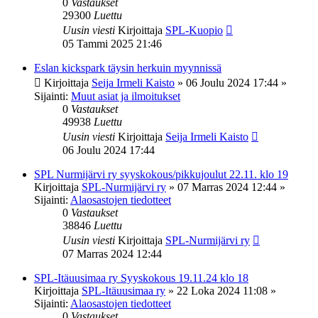
0
Vastaukset
29300
Luettu
Uusin viesti
Kirjoittaja
SPL-Kuopio
05 Tammi 2025 21:46
Eslan kickspark täysin herkuin myynnissä
Kirjoittaja
Seija Irmeli Kaisto
»
06 Joulu 2024 17:44
»
Sijainti:
Muut asiat ja ilmoitukset
0
Vastaukset
49938
Luettu
Uusin viesti
Kirjoittaja
Seija Irmeli Kaisto
06 Joulu 2024 17:44
SPL Nurmijärvi ry syyskokous/pikkujoulut 22.11. klo 19
Kirjoittaja
SPL-Nurmijärvi ry
»
07 Marras 2024 12:44
»
Sijainti:
Alaosastojen tiedotteet
0
Vastaukset
38846
Luettu
Uusin viesti
Kirjoittaja
SPL-Nurmijärvi ry
07 Marras 2024 12:44
SPL-Itäuusimaa ry Syyskokous 19.11.24 klo 18
Kirjoittaja
SPL-Itäuusimaa ry
»
22 Loka 2024 11:08
»
Sijainti:
Alaosastojen tiedotteet
0
Vastaukset