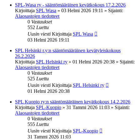
SPL-Wasa ry - sääntömääräinen kevätkokous 17.2.2026
Kirjoittaja
SPL Wasa
»
03 Helmi 2026 19:11
» Sijainti:
Alaosastojen tiedotteet
0
Vastaukset
552
Luettu
Uusin viesti
Kirjoittaja
SPL Wasa
03 Helmi 2026 19:11
SPL Helsinki r.y:n sääntömääräinen kevätyleiskokous
26.2.2026
Kirjoittaja
SPL Helsinki ry
»
01 Helmi 2026 20:38
» Sijainti:
Alaosastojen tiedotteet
0
Vastaukset
525
Luettu
Uusin viesti
Kirjoittaja
SPL Helsinki ry
01 Helmi 2026 20:38
SPL Kuopio ry:n sääntömääräinen kevätkokous 14.2.2026
Kirjoittaja
SPL-Kuopio
»
31 Tammi 2026 11:03
» Sijainti:
Alaosastojen tiedotteet
0
Vastaukset
555
Luettu
Uusin viesti
Kirjoittaja
SPL-Kuopio
31 Tammi 2026 11:03