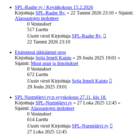
SPL-Raahe ry / Kevätkokous 15.2.2026
Kirjoittaja
SPL-Raahe Ry.
»
22 Tammi 2026 23:10
» Sijainti:
Alaosastojen tiedotteet
0
Vastaukset
517
Luettu
Uusin viesti
Kirjoittaja
SPL-Raahe Ry.
22 Tammi 2026 23:10
Etsinnässä iäkkäämpi uros
Kirjoittaja
Seija Irmeli Kaisto
»
29 Joulu 2025 19:01
»
Sijainti:
Muut asiat ja ilmoitukset
0
Vastaukset
672
Luettu
Uusin viesti
Kirjoittaja
Seija Irmeli Kaisto
29 Joulu 2025 19:01
SPL Nurmijärvi ry:n syyskokous 27.11. klo 18.
Kirjoittaja
SPL-Nurmijärvi ry
»
27 Loka 2025 12:45
»
Sijainti:
Alaosastojen tiedotteet
0
Vastaukset
614
Luettu
Uusin viesti
Kirjoittaja
SPL-Nurmijärvi ry
27 Loka 2025 12:45