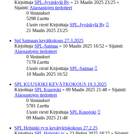
Kirjoittaja
SPL-Jyväskylä Ry
»
21 Maalis 2025 23:25
»
Sijainti:
Alaosastojen tiedotteet
0
Vastaukset
5298
Luettu
Uusin viesti
Kirjoittaja
SPL-Jyväskylä Ry
21 Maalis 2025 23:25
Spl Saimaan kevätkokous 27.3.2025
Kirjoittaja
SPL-Saimaa
»
10 Maalis 2025 16:52
» Sijainti:
Alaosastojen tiedotteet
0
Vastaukset
7178
Luettu
Uusin viesti
Kirjoittaja
SPL-Saimaa
10 Maalis 2025 16:52
SPL KUUSJOKI KEVÄTKOKOUS 19.3.2025
Kirjoittaja
SPL Kuusjoki
»
09 Maalis 2025 21:48
» Sijainti:
Alaosastojen tiedotteet
0
Vastaukset
5781
Luettu
Uusin viesti
Kirjoittaja
SPL Kuusjoki
09 Maalis 2025 21:48
SPL Helsinki ry:n kevätyleiskokous 27.2.25
Kirjoittaja
SPL Helsinki ry
»
23 Helmi 2025 18:22
» Sijainti: