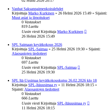
02 Huhti 2026 20:17
Vanhat Saksanpaimenkoiralehdet
Kirjoittaja
Marko Kurkinen
»
26 Helmi 2026 15:49
» Sijainti:
Muut asiat ja ilmoitukset
0
Vastaukset
819
Luettu
Uusin viesti
Kirjoittaja
Marko Kurkinen
26 Helmi 2026 15:49
SPL Saimaan kevätkokous 2026
Kirjoittaja
SPL-Saimaa
»
25 Helmi 2026 19:30
» Sijainti:
Alaosastojen tiedotteet
0
Vastaukset
697
Luettu
Uusin viesti
Kirjoittaja
SPL-Saimaa
25 Helmi 2026 19:30
SPL Itä-Uusimaa kevätkokouskutsu 26.02.2026 klo 18
Kirjoittaja
SPL-Itäuusimaa ry
»
11 Helmi 2026 18:15
»
Sijainti:
Alaosastojen tiedotteet
0
Vastaukset
666
Luettu
Uusin viesti
Kirjoittaja
SPL-Itäuusimaa ry
11 Helmi 2026 18:15