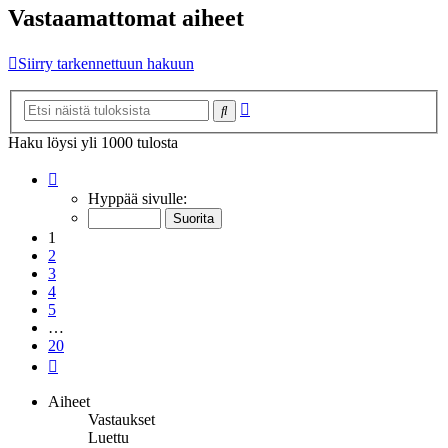
Vastaamattomat aiheet
Siirry tarkennettuun hakuun
Tarkennettu
Etsi
haku
Haku löysi yli 1000 tulosta
Sivu
1
/
20
Hyppää sivulle:
1
2
3
4
5
…
20
Seuraava
Aiheet
Vastaukset
Luettu