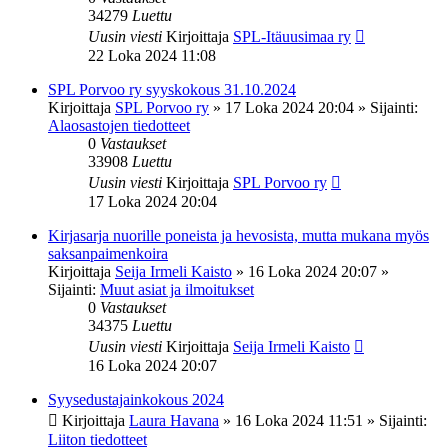
34279
Luettu
Uusin viesti
Kirjoittaja
SPL-Itäuusimaa ry
22 Loka 2024 11:08
SPL Porvoo ry syyskokous 31.10.2024
Kirjoittaja
SPL Porvoo ry
»
17 Loka 2024 20:04
» Sijainti:
Alaosastojen tiedotteet
0
Vastaukset
33908
Luettu
Uusin viesti
Kirjoittaja
SPL Porvoo ry
17 Loka 2024 20:04
Kirjasarja nuorille poneista ja hevosista, mutta mukana myös
saksanpaimenkoira
Kirjoittaja
Seija Irmeli Kaisto
»
16 Loka 2024 20:07
»
Sijainti:
Muut asiat ja ilmoitukset
0
Vastaukset
34375
Luettu
Uusin viesti
Kirjoittaja
Seija Irmeli Kaisto
16 Loka 2024 20:07
Syysedustajainkokous 2024
Kirjoittaja
Laura Havana
»
16 Loka 2024 11:51
» Sijainti:
Liiton tiedotteet