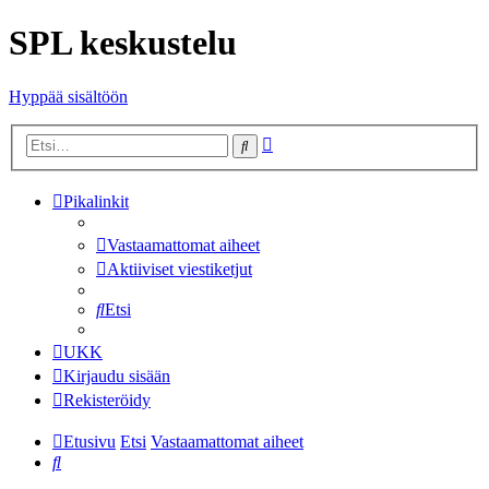
SPL keskustelu
Hyppää sisältöön
Tarkennettu
Etsi
haku
Pikalinkit
Vastaamattomat aiheet
Aktiiviset viestiketjut
Etsi
UKK
Kirjaudu sisään
Rekisteröidy
Etusivu
Etsi
Vastaamattomat aiheet
Etsi