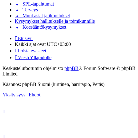
↳ SPL-tapahtumat
↳ Terveys
↳ Muut asiat ja ilmoitukset
Kysymykset hallitukselle ja toimikunnille
↳ Koesääntökysymykset
Etusivu
Kaikki ajat ovat
UTC+03:00
Poista evästeet
Viesti Ylläpidolle
Keskustelufoorumin ohjelmisto
phpBB
® Forum Software © phpBB
Limited
Käännös: phpBB Suomi (lurttinen, harritapio, Pettis)
Yksityisyys
|
Ehdot