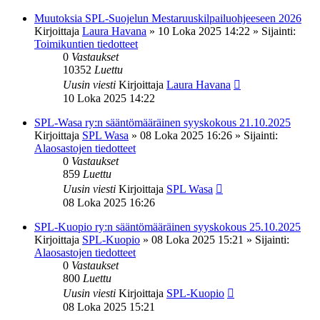
Muutoksia SPL-Suojelun Mestaruuskilpailuohjeeseen 2026
Kirjoittaja
Laura Havana
»
10 Loka 2025 14:22
» Sijainti:
Toimikuntien tiedotteet
0
Vastaukset
10352
Luettu
Uusin viesti
Kirjoittaja
Laura Havana
10 Loka 2025 14:22
SPL-Wasa ry:n sääntömääräinen syyskokous 21.10.2025
Kirjoittaja
SPL Wasa
»
08 Loka 2025 16:26
» Sijainti:
Alaosastojen tiedotteet
0
Vastaukset
859
Luettu
Uusin viesti
Kirjoittaja
SPL Wasa
08 Loka 2025 16:26
SPL-Kuopio ry:n sääntömääräinen syyskokous 25.10.2025
Kirjoittaja
SPL-Kuopio
»
08 Loka 2025 15:21
» Sijainti:
Alaosastojen tiedotteet
0
Vastaukset
800
Luettu
Uusin viesti
Kirjoittaja
SPL-Kuopio
08 Loka 2025 15:21