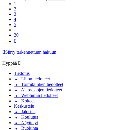
1
2
3
4
5
…
20
Seuraava
Siirry tarkennettuun hakuun
Hyppää
Tiedotus
↳ Liiton tiedotteet
↳ Toimikuntien tiedotteet
↳ Alaosastojen tiedotteet
↳ Webtiimin tiedotteet
↳ Kokeet
Keskustelu
↳ Jalostus
↳ Koulutus
↳ Näyttelyt
↳ Ruokinta