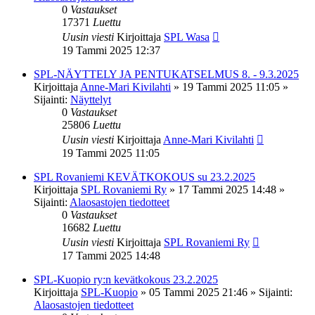
0
Vastaukset
17371
Luettu
Uusin viesti
Kirjoittaja
SPL Wasa
19 Tammi 2025 12:37
SPL-NÄYTTELY JA PENTUKATSELMUS 8. - 9.3.2025
Kirjoittaja
Anne-Mari Kivilahti
»
19 Tammi 2025 11:05
»
Sijainti:
Näyttelyt
0
Vastaukset
25806
Luettu
Uusin viesti
Kirjoittaja
Anne-Mari Kivilahti
19 Tammi 2025 11:05
SPL Rovaniemi KEVÄTKOKOUS su 23.2.2025
Kirjoittaja
SPL Rovaniemi Ry
»
17 Tammi 2025 14:48
»
Sijainti:
Alaosastojen tiedotteet
0
Vastaukset
16682
Luettu
Uusin viesti
Kirjoittaja
SPL Rovaniemi Ry
17 Tammi 2025 14:48
SPL-Kuopio ry:n kevätkokous 23.2.2025
Kirjoittaja
SPL-Kuopio
»
05 Tammi 2025 21:46
» Sijainti:
Alaosastojen tiedotteet