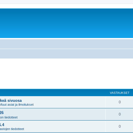
VASTAUKSET
rkeä sivuosa
0
Muut asiat ja ilmoitukset
26
0
ton tiedotteet
6.4
0
astojen tiedotteet