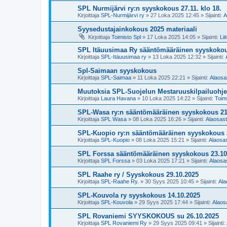
SPL Nurmijärvi ry:n syyskokous 27.11. klo 18.
Kirjoittaja
SPL-Nurmijärvi ry
»
27 Loka 2025 12:45
» Sijainti:
A
Syysedustajainkokous 2025 materiaali
Kirjoittaja
Toimisto Spl
»
17 Loka 2025 14:05
» Sijainti:
Lii
SPL Itäuusimaa Ry sääntömääräinen syyskokou
Kirjoittaja
SPL-Itäuusimaa ry
»
13 Loka 2025 12:32
» Sijainti:
Spl-Saimaan syyskokous
Kirjoittaja
SPL-Saimaa
»
11 Loka 2025 22:21
» Sijainti:
Alaosas
Muutoksia SPL-Suojelun Mestaruuskilpailuohj
Kirjoittaja
Laura Havana
»
10 Loka 2025 14:22
» Sijainti:
Toimi
SPL-Wasa ry:n sääntömääräinen syyskokous 21
Kirjoittaja
SPL Wasa
»
08 Loka 2025 16:26
» Sijainti:
Alaosast
SPL-Kuopio ry:n sääntömääräinen syyskokous 
Kirjoittaja
SPL-Kuopio
»
08 Loka 2025 15:21
» Sijainti:
Alaosas
SPL Forssa sääntömääräinen syyskokous 23.10
Kirjoittaja
SPL Forssa
»
03 Loka 2025 17:21
» Sijainti:
Alaosas
SPL Raahe ry / Syyskokous 29.10.2025
Kirjoittaja
SPL-Raahe Ry.
»
30 Syys 2025 10:45
» Sijainti:
Ala
SPL-Kouvola ry syyskokous 14.10.2025
Kirjoittaja
SPL-Kouvola
»
29 Syys 2025 17:44
» Sijainti:
Alaosa
SPL Rovaniemi SYYSKOKOUS su 26.10.2025
Kirjoittaja
SPL Rovaniemi Ry
»
29 Syys 2025 09:41
» Sijainti: