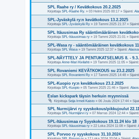
SPL Raahe ry / Kevätkokous 20.2.2025
Kirjoittaja
SPL-Raahe Ry.
»
03 Helmi 2025 00:17
» Sijainti:
Ala
SPL-Jyväskylä ry:n kevätkokous 13.2.2025
Kirjoittaja
SPL-Jyväskylä Ry
»
19 Tammi 2025 21:37
» Sijaint
SPL Itäuusimaa Ry sääntömääräinen kevätkoko
Kirjoittaja
SPL-Itäuusimaa ry
»
19 Tammi 2025 21:01
» Sijaint
SPL-Wasa ry - sääntömääräinen kevätkokous 11
Kirjoittaja
SPL Wasa
»
19 Tammi 2025 12:37
» Sijainti:
Alaosas
SPL-NÄYTTELY JA PENTUKATSELMUS 8. - 9.3.
Kirjoittaja
Anne-Mari Kivilahti
»
19 Tammi 2025 11:05
» Sijainti
SPL Rovaniemi KEVÄTKOKOUS su 23.2.2025
Kirjoittaja
SPL Rovaniemi Ry
»
17 Tammi 2025 14:48
» Sijaint
SPL-Kuopio ry:n kevätkokous 23.2.2025
Kirjoittaja
SPL-Kuopio
»
05 Tammi 2025 21:46
» Sijainti:
Alaos
Eslan kickspark täysin herkuin myynnissä
Kirjoittaja
Seija Irmeli Kaisto
»
06 Joulu 2024 17:44
» Sijai
SPL Nurmijärvi ry syyskokous/pikkujoulut 22.11
Kirjoittaja
SPL-Nurmijärvi ry
»
07 Marras 2024 12:44
» Sijainti
SPL-Itäuusimaa ry Syyskokous 19.11.24 klo 18
Kirjoittaja
SPL-Itäuusimaa ry
»
22 Loka 2024 11:08
» Sijainti:
SPL Porvoo ry syyskokous 31.10.2024
Kirjoittaja
SPL Porvoo ry
»
17 Loka 2024 20:04
» Sijainti:
Alao