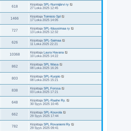
Kirjoittaja
SPL-Nurmijärvi ry
618
27 Loka 2025 12:45
Kirjoittaja
Toimisto Spl
1466
17 Loka 2025 14:05
Kirjoittaja
SPL-Itäuusimaa ry
727
13 Loka 2025 12:32
Kirjoittaja
SPL-Saimaa
626
11 Loka 2025 22:21
Kirjoittaja
Laura Havana
10368
10 Loka 2025 14:22
Kirjoittaja
SPL Wasa
862
08 Loka 2025 16:26
Kirjoittaja
SPL-Kuopio
803
08 Loka 2025 15:21
Kirjoittaja
SPL Forssa
838
03 Loka 2025 17:21
Kirjoittaja
SPL-Raahe Ry.
648
30 Syys 2025 10:45
Kirjoittaja
SPL-Kouvola
662
29 Syys 2025 17:44
Kirjoittaja
SPL Rovaniemi Ry
782
29 Syys 2025 09:41