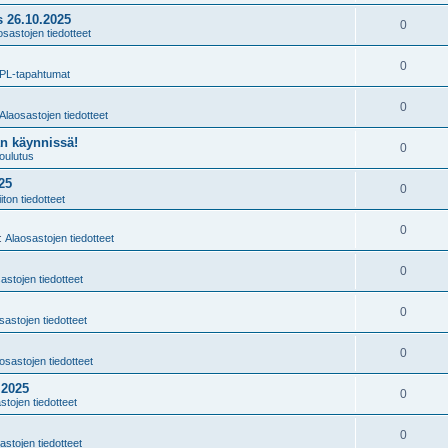
 26.10.2025
0
osastojen tiedotteet
0
PL-tapahtumat
0
Alaosastojen tiedotteet
n käynnissä!
0
oulutus
25
0
iiton tiedotteet
0
i:
Alaosastojen tiedotteet
0
astojen tiedotteet
0
sastojen tiedotteet
0
osastojen tiedotteet
.2025
0
stojen tiedotteet
0
astojen tiedotteet