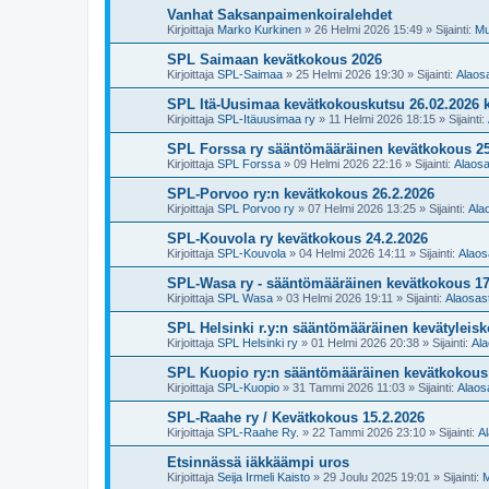
Vanhat Saksanpaimenkoiralehdet
Kirjoittaja
Marko Kurkinen
»
26 Helmi 2026 15:49
» Sijainti:
Mu
SPL Saimaan kevätkokous 2026
Kirjoittaja
SPL-Saimaa
»
25 Helmi 2026 19:30
» Sijainti:
Alaosa
SPL Itä-Uusimaa kevätkokouskutsu 26.02.2026 k
Kirjoittaja
SPL-Itäuusimaa ry
»
11 Helmi 2026 18:15
» Sijainti:
SPL Forssa ry sääntömääräinen kevätkokous 25
Kirjoittaja
SPL Forssa
»
09 Helmi 2026 22:16
» Sijainti:
Alaosa
SPL-Porvoo ry:n kevätkokous 26.2.2026
Kirjoittaja
SPL Porvoo ry
»
07 Helmi 2026 13:25
» Sijainti:
Alao
SPL-Kouvola ry kevätkokous 24.2.2026
Kirjoittaja
SPL-Kouvola
»
04 Helmi 2026 14:11
» Sijainti:
Alaos
SPL-Wasa ry - sääntömääräinen kevätkokous 17
Kirjoittaja
SPL Wasa
»
03 Helmi 2026 19:11
» Sijainti:
Alaosast
SPL Helsinki r.y:n sääntömääräinen kevätyleis
Kirjoittaja
SPL Helsinki ry
»
01 Helmi 2026 20:38
» Sijainti:
Ala
SPL Kuopio ry:n sääntömääräinen kevätkokous 
Kirjoittaja
SPL-Kuopio
»
31 Tammi 2026 11:03
» Sijainti:
Alaosa
SPL-Raahe ry / Kevätkokous 15.2.2026
Kirjoittaja
SPL-Raahe Ry.
»
22 Tammi 2026 23:10
» Sijainti:
Al
Etsinnässä iäkkäämpi uros
Kirjoittaja
Seija Irmeli Kaisto
»
29 Joulu 2025 19:01
» Sijainti:
M