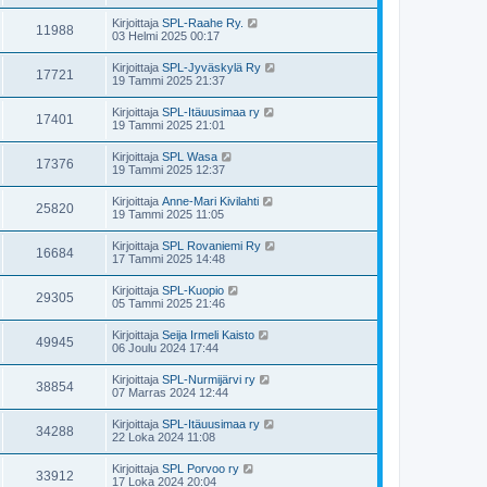
Kirjoittaja
SPL-Raahe Ry.
11988
03 Helmi 2025 00:17
Kirjoittaja
SPL-Jyväskylä Ry
17721
19 Tammi 2025 21:37
Kirjoittaja
SPL-Itäuusimaa ry
17401
19 Tammi 2025 21:01
Kirjoittaja
SPL Wasa
17376
19 Tammi 2025 12:37
Kirjoittaja
Anne-Mari Kivilahti
25820
19 Tammi 2025 11:05
Kirjoittaja
SPL Rovaniemi Ry
16684
17 Tammi 2025 14:48
Kirjoittaja
SPL-Kuopio
29305
05 Tammi 2025 21:46
Kirjoittaja
Seija Irmeli Kaisto
49945
06 Joulu 2024 17:44
Kirjoittaja
SPL-Nurmijärvi ry
38854
07 Marras 2024 12:44
Kirjoittaja
SPL-Itäuusimaa ry
34288
22 Loka 2024 11:08
Kirjoittaja
SPL Porvoo ry
33912
17 Loka 2024 20:04