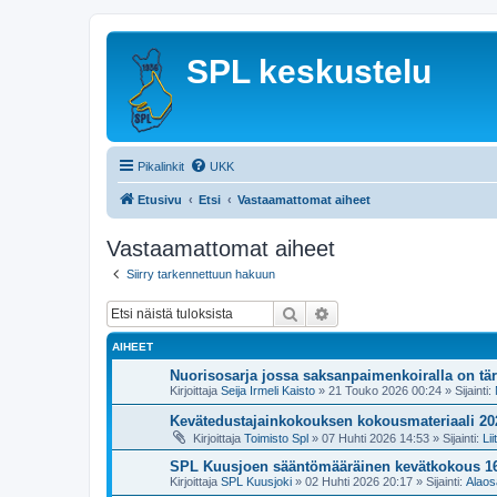
SPL keskustelu
Pikalinkit
UKK
Etusivu
Etsi
Vastaamattomat aiheet
Vastaamattomat aiheet
Siirry tarkennettuun hakuun
Etsi
Tarkennettu haku
AIHEET
Nuorisosarja jossa saksanpaimenkoiralla on tä
Kirjoittaja
Seija Irmeli Kaisto
»
21 Touko 2026 00:24
» Sijainti:
Kevätedustajainkokouksen kokousmateriaali 20
Kirjoittaja
Toimisto Spl
»
07 Huhti 2026 14:53
» Sijainti:
Lii
SPL Kuusjoen sääntömääräinen kevätkokous 1
Kirjoittaja
SPL Kuusjoki
»
02 Huhti 2026 20:17
» Sijainti:
Alaos