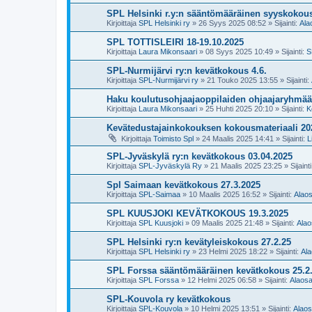
SPL Helsinki r.y:n sääntömääräinen syyskokous
Kirjoittaja
SPL Helsinki ry
»
26 Syys 2025 08:52
» Sijainti:
Ala
SPL TOTTISLEIRI 18-19.10.2025
Kirjoittaja
Laura Mikonsaari
»
08 Syys 2025 10:49
» Sijainti:
S
SPL-Nurmijärvi ry:n kevätkokous 4.6.
Kirjoittaja
SPL-Nurmijärvi ry
»
21 Touko 2025 13:55
» Sijainti:
Haku koulutusohjaajaoppilaiden ohjaajaryhmää
Kirjoittaja
Laura Mikonsaari
»
25 Huhti 2025 20:10
» Sijainti:
K
Kevätedustajainkokouksen kokousmateriaali 20
Kirjoittaja
Toimisto Spl
»
24 Maalis 2025 14:41
» Sijainti:
L
SPL-Jyväskylä ry:n kevätkokous 03.04.2025
Kirjoittaja
SPL-Jyväskylä Ry
»
21 Maalis 2025 23:25
» Sijaint
Spl Saimaan kevätkokous 27.3.2025
Kirjoittaja
SPL-Saimaa
»
10 Maalis 2025 16:52
» Sijainti:
Alaos
SPL KUUSJOKI KEVÄTKOKOUS 19.3.2025
Kirjoittaja
SPL Kuusjoki
»
09 Maalis 2025 21:48
» Sijainti:
Alao
SPL Helsinki ry:n kevätyleiskokous 27.2.25
Kirjoittaja
SPL Helsinki ry
»
23 Helmi 2025 18:22
» Sijainti:
Ala
SPL Forssa sääntömääräinen kevätkokous 25.2
Kirjoittaja
SPL Forssa
»
12 Helmi 2025 06:58
» Sijainti:
Alaosa
SPL-Kouvola ry kevätkokous
Kirjoittaja
SPL-Kouvola
»
10 Helmi 2025 13:51
» Sijainti:
Alaos