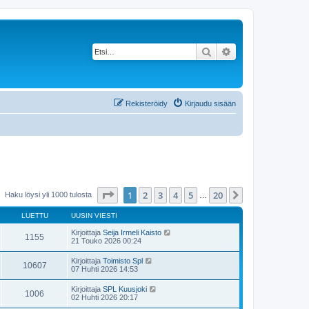
Etsi
Tarkennettu haku
Rekisteröidy
Kirjaudu sisään
Sivu
1
/
20
1
2
3
4
5
20
Seuraava
Haku löysi yli 1000 tulosta
…
LUETTU
UUSIN VIESTI
Kirjoittaja
Seija Irmeli Kaisto
1155
21 Touko 2026 00:24
Kirjoittaja
Toimisto Spl
10607
07 Huhti 2026 14:53
Kirjoittaja
SPL Kuusjoki
1006
02 Huhti 2026 20:17