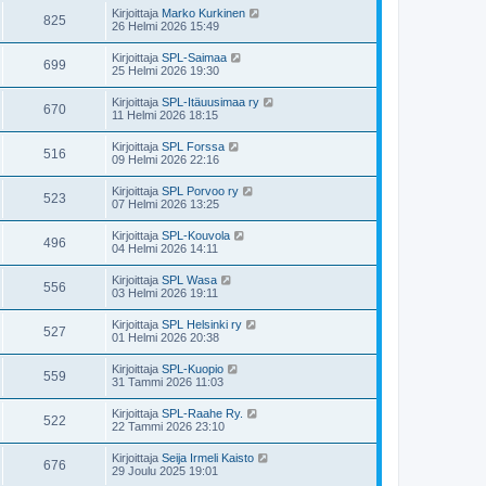
Kirjoittaja
Marko Kurkinen
825
26 Helmi 2026 15:49
Kirjoittaja
SPL-Saimaa
699
25 Helmi 2026 19:30
Kirjoittaja
SPL-Itäuusimaa ry
670
11 Helmi 2026 18:15
Kirjoittaja
SPL Forssa
516
09 Helmi 2026 22:16
Kirjoittaja
SPL Porvoo ry
523
07 Helmi 2026 13:25
Kirjoittaja
SPL-Kouvola
496
04 Helmi 2026 14:11
Kirjoittaja
SPL Wasa
556
03 Helmi 2026 19:11
Kirjoittaja
SPL Helsinki ry
527
01 Helmi 2026 20:38
Kirjoittaja
SPL-Kuopio
559
31 Tammi 2026 11:03
Kirjoittaja
SPL-Raahe Ry.
522
22 Tammi 2026 23:10
Kirjoittaja
Seija Irmeli Kaisto
676
29 Joulu 2025 19:01