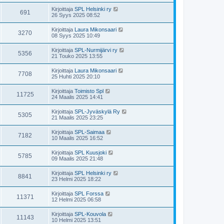
Kirjoittaja
SPL Helsinki ry
691
26 Syys 2025 08:52
Kirjoittaja
Laura Mikonsaari
3270
08 Syys 2025 10:49
Kirjoittaja
SPL-Nurmijärvi ry
5356
21 Touko 2025 13:55
Kirjoittaja
Laura Mikonsaari
7708
25 Huhti 2025 20:10
Kirjoittaja
Toimisto Spl
11725
24 Maalis 2025 14:41
Kirjoittaja
SPL-Jyväskylä Ry
5305
21 Maalis 2025 23:25
Kirjoittaja
SPL-Saimaa
7182
10 Maalis 2025 16:52
Kirjoittaja
SPL Kuusjoki
5785
09 Maalis 2025 21:48
Kirjoittaja
SPL Helsinki ry
8841
23 Helmi 2025 18:22
Kirjoittaja
SPL Forssa
11371
12 Helmi 2025 06:58
Kirjoittaja
SPL-Kouvola
11143
10 Helmi 2025 13:51