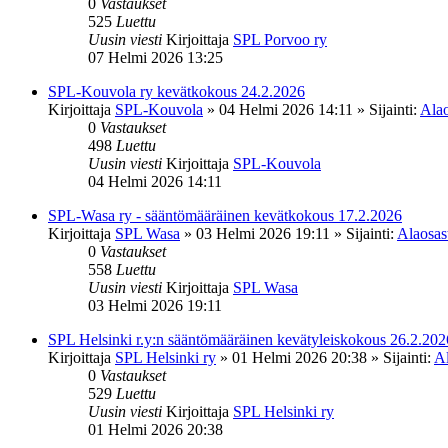
0
Vastaukset
525
Luettu
Uusin viesti
Kirjoittaja
SPL Porvoo ry
07 Helmi 2026 13:25
SPL-Kouvola ry kevätkokous 24.2.2026
Kirjoittaja
SPL-Kouvola
»
04 Helmi 2026 14:11
» Sijainti:
Alao
0
Vastaukset
498
Luettu
Uusin viesti
Kirjoittaja
SPL-Kouvola
04 Helmi 2026 14:11
SPL-Wasa ry - sääntömääräinen kevätkokous 17.2.2026
Kirjoittaja
SPL Wasa
»
03 Helmi 2026 19:11
» Sijainti:
Alaosast
0
Vastaukset
558
Luettu
Uusin viesti
Kirjoittaja
SPL Wasa
03 Helmi 2026 19:11
SPL Helsinki r.y:n sääntömääräinen kevätyleiskokous 26.2.202
Kirjoittaja
SPL Helsinki ry
»
01 Helmi 2026 20:38
» Sijainti:
Al
0
Vastaukset
529
Luettu
Uusin viesti
Kirjoittaja
SPL Helsinki ry
01 Helmi 2026 20:38