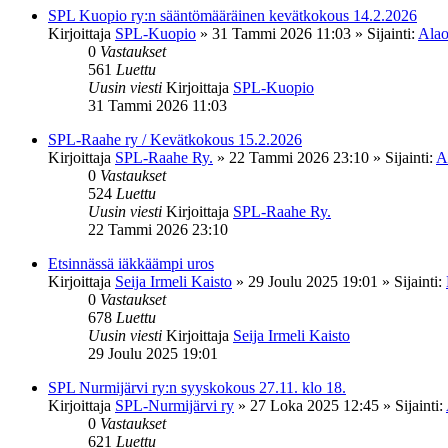
SPL Kuopio ry:n sääntömääräinen kevätkokous 14.2.2026
Kirjoittaja
SPL-Kuopio
»
31 Tammi 2026 11:03
» Sijainti:
Alao
0
Vastaukset
561
Luettu
Uusin viesti
Kirjoittaja
SPL-Kuopio
31 Tammi 2026 11:03
SPL-Raahe ry / Kevätkokous 15.2.2026
Kirjoittaja
SPL-Raahe Ry.
»
22 Tammi 2026 23:10
» Sijainti:
A
0
Vastaukset
524
Luettu
Uusin viesti
Kirjoittaja
SPL-Raahe Ry.
22 Tammi 2026 23:10
Etsinnässä iäkkäämpi uros
Kirjoittaja
Seija Irmeli Kaisto
»
29 Joulu 2025 19:01
» Sijainti:
0
Vastaukset
678
Luettu
Uusin viesti
Kirjoittaja
Seija Irmeli Kaisto
29 Joulu 2025 19:01
SPL Nurmijärvi ry:n syyskokous 27.11. klo 18.
Kirjoittaja
SPL-Nurmijärvi ry
»
27 Loka 2025 12:45
» Sijainti:
0
Vastaukset
621
Luettu