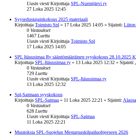
Uusin viesti
Kirjoittaja
SPL-Nurmijärvi ry
27 Loka 2025 12:45
Syysedustajainkokous 2025 materiaali
Kirjoittaja
Toimisto Spl
»
17 Loka 2025 14:05
» Sijainti:
Liiton
0
Vastaukset
1467
Luettu
Uusin viesti
Kirjoittaja
Toimisto Spl
17 Loka 2025 14:05
SPL Itäuusimaa Ry sääntömääräinen syyskokous 28.10.2025 K
Kirjoittaja
SPL-Itäuusimaa ry
»
13 Loka 2025 12:32
» Sijainti:
0
Vastaukset
729
Luettu
Uusin viesti
Kirjoittaja
SPL-Itäuusimaa ry
13 Loka 2025 12:32
Spl-Saimaan syyskokous
Kirjoittaja
SPL-Saimaa
»
11 Loka 2025 22:21
» Sijainti:
Alaosa
0
Vastaukset
628
Luettu
Uusin viesti
Kirjoittaja
SPL-Saimaa
11 Loka 2025 22:21
Muutoksia SPL-Suojelun Mestaruuskilpailuohjeeseen 2026