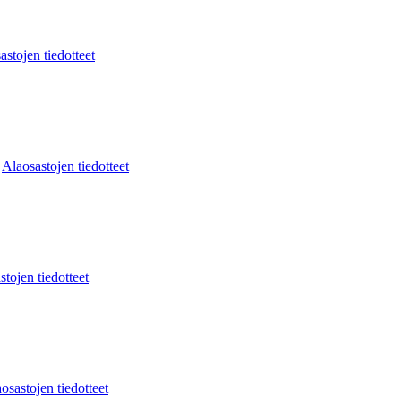
astojen tiedotteet
:
Alaosastojen tiedotteet
stojen tiedotteet
osastojen tiedotteet