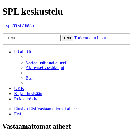
SPL keskustelu
Hyppää sisältöön
Tarkennettu haku
Etsi
Pikalinkit
Vastaamattomat aiheet
Aktiiviset viestiketjut
Etsi
UKK
Kirjaudu sisään
Rekisteröidy
Etusivu
Etsi
Vastaamattomat aiheet
Etsi
Vastaamattomat aiheet