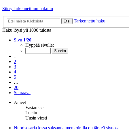
Siirry tarkennettuun hakuun
Tarkennettu haku
Etsi
Haku löysi yli 1000 tulosta
Sivu
1
/
20
Hyppää sivulle:
1
2
3
4
5
…
20
Seuraava
Aiheet
Vastaukset
Luettu
Uusin viesti
Nuorisosarja jossa saksanpaimenkoiralla on tärkeä sivuosa