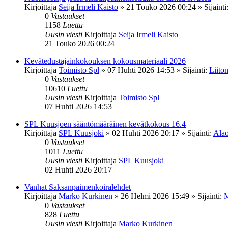
Kirjoittaja
Seija Irmeli Kaisto
»
21 Touko 2026 00:24
» Sijainti
0
Vastaukset
1158
Luettu
Uusin viesti
Kirjoittaja
Seija Irmeli Kaisto
21 Touko 2026 00:24
Kevätedustajainkokouksen kokousmateriaali 2026
Kirjoittaja
Toimisto Spl
»
07 Huhti 2026 14:53
» Sijainti:
Liiton
0
Vastaukset
10610
Luettu
Uusin viesti
Kirjoittaja
Toimisto Spl
07 Huhti 2026 14:53
SPL Kuusjoen sääntömääräinen kevätkokous 16.4
Kirjoittaja
SPL Kuusjoki
»
02 Huhti 2026 20:17
» Sijainti:
Alao
0
Vastaukset
1011
Luettu
Uusin viesti
Kirjoittaja
SPL Kuusjoki
02 Huhti 2026 20:17
Vanhat Saksanpaimenkoiralehdet
Kirjoittaja
Marko Kurkinen
»
26 Helmi 2026 15:49
» Sijainti:
M
0
Vastaukset
828
Luettu
Uusin viesti
Kirjoittaja
Marko Kurkinen