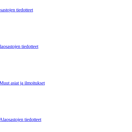
sastojen tiedotteet
laosastojen tiedotteet
Muut asiat ja ilmoitukset
Alaosastojen tiedotteet