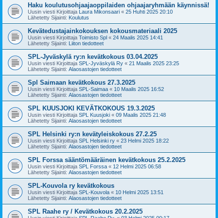
Haku koulutusohjaajaoppilaiden ohjaajaryhmään käynnissä!
Uusin viesti Kirjoittaja
Laura Mikonsaari
«
25 Huhti 2025 20:10
Lähetetty Sijainti:
Koulutus
Kevätedustajainkokouksen kokousmateriaali 2025
Uusin viesti Kirjoittaja
Toimisto Spl
«
24 Maalis 2025 14:41
Lähetetty Sijainti:
Liiton tiedotteet
SPL-Jyväskylä ry:n kevätkokous 03.04.2025
Uusin viesti Kirjoittaja
SPL-Jyväskylä Ry
«
21 Maalis 2025 23:25
Lähetetty Sijainti:
Alaosastojen tiedotteet
Spl Saimaan kevätkokous 27.3.2025
Uusin viesti Kirjoittaja
SPL-Saimaa
«
10 Maalis 2025 16:52
Lähetetty Sijainti:
Alaosastojen tiedotteet
SPL KUUSJOKI KEVÄTKOKOUS 19.3.2025
Uusin viesti Kirjoittaja
SPL Kuusjoki
«
09 Maalis 2025 21:48
Lähetetty Sijainti:
Alaosastojen tiedotteet
SPL Helsinki ry:n kevätyleiskokous 27.2.25
Uusin viesti Kirjoittaja
SPL Helsinki ry
«
23 Helmi 2025 18:22
Lähetetty Sijainti:
Alaosastojen tiedotteet
SPL Forssa sääntömääräinen kevätkokous 25.2.2025
Uusin viesti Kirjoittaja
SPL Forssa
«
12 Helmi 2025 06:58
Lähetetty Sijainti:
Alaosastojen tiedotteet
SPL-Kouvola ry kevätkokous
Uusin viesti Kirjoittaja
SPL-Kouvola
«
10 Helmi 2025 13:51
Lähetetty Sijainti:
Alaosastojen tiedotteet
SPL Raahe ry / Kevätkokous 20.2.2025
Uusin viesti Kirjoittaja
SPL-Raahe Ry.
«
03 Helmi 2025 00:17