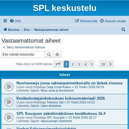
SPL keskustelu
UKK
Rekisteröidy
Kirjaudu sisään
E
Etusivu
Etsi
Vastaamattomat aiheet
t
Vastaamattomat aiheet
s
Siirry tarkennettuun hakuun
i
Etsi
Tarkennettu haku
Sivu
1
/
20
1
2
3
4
5
20
Seuraa
Haku löysi yli 1000 tulosta
…
Aiheet
Nuorisosarja jossa saksanpaimenkoiralla on tärkeä sivuosa
Uusin viesti Kirjoittaja
Seija Irmeli Kaisto
«
21 Touko 2026 00:24
Lähetetty Sijainti:
Muut asiat ja ilmoitukset
Kevätedustajainkokouksen kokousmateriaali 2026
Uusin viesti Kirjoittaja
Toimisto Spl
«
07 Huhti 2026 14:53
Lähetetty Sijainti:
Liiton tiedotteet
SPL Kuusjoen sääntömääräinen kevätkokous 16.4
Uusin viesti Kirjoittaja
SPL Kuusjoki
«
02 Huhti 2026 20:17
Lähetetty Sijainti:
Alaosastojen tiedotteet
Vanhat Saksanpaimenkoiralehdet