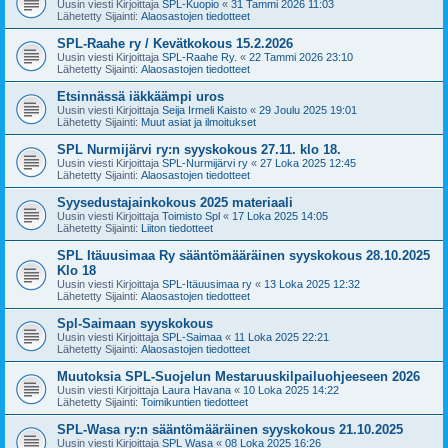
Uusin viesti Kirjoittaja
SPL-Kuopio
«
31 Tammi 2026 11:03
Lähetetty Sijainti:
Alaosastojen tiedotteet
SPL-Raahe ry / Kevätkokous 15.2.2026
Uusin viesti Kirjoittaja
SPL-Raahe Ry.
«
22 Tammi 2026 23:10
Lähetetty Sijainti:
Alaosastojen tiedotteet
Etsinnässä iäkkäämpi uros
Uusin viesti Kirjoittaja
Seija Irmeli Kaisto
«
29 Joulu 2025 19:01
Lähetetty Sijainti:
Muut asiat ja ilmoitukset
SPL Nurmijärvi ry:n syyskokous 27.11. klo 18.
Uusin viesti Kirjoittaja
SPL-Nurmijärvi ry
«
27 Loka 2025 12:45
Lähetetty Sijainti:
Alaosastojen tiedotteet
Syysedustajainkokous 2025 materiaali
Uusin viesti Kirjoittaja
Toimisto Spl
«
17 Loka 2025 14:05
Lähetetty Sijainti:
Liiton tiedotteet
SPL Itäuusimaa Ry sääntömääräinen syyskokous 28.10.2025
Klo 18
Uusin viesti Kirjoittaja
SPL-Itäuusimaa ry
«
13 Loka 2025 12:32
Lähetetty Sijainti:
Alaosastojen tiedotteet
Spl-Saimaan syyskokous
Uusin viesti Kirjoittaja
SPL-Saimaa
«
11 Loka 2025 22:21
Lähetetty Sijainti:
Alaosastojen tiedotteet
Muutoksia SPL-Suojelun Mestaruuskilpailuohjeeseen 2026
Uusin viesti Kirjoittaja
Laura Havana
«
10 Loka 2025 14:22
Lähetetty Sijainti:
Toimikuntien tiedotteet
SPL-Wasa ry:n sääntömääräinen syyskokous 21.10.2025
Uusin viesti Kirjoittaja
SPL Wasa
«
08 Loka 2025 16:26