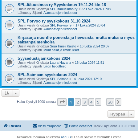
SPL-Itäuusimaa ry Syyskokous 19.11.24 klo 18
Uusin viesti Kirjoittaja
SPL-Itäuusimaa ry
«
22 Loka 2024 11:08
Lähetetty Sijainti:
Alaosastojen tiedotteet
SPL Porvoo ry syyskokous 31.10.2024
Uusin viesti Kirjoittaja
SPL Porvoo ry
«
17 Loka 2024 20:04
Lähetetty Sijainti:
Alaosastojen tiedotteet
Kirjasarja nuorille poneista ja hevosista, mutta mukana myös
saksanpaimenkoira
Uusin viesti Kirjoittaja
Seija Irmeli Kaisto
«
16 Loka 2024 20:07
Lähetetty Sijainti:
Muut asiat ja ilmoitukset
Syysedustajainkokous 2024
Uusin viesti Kirjoittaja
Laura Havana
«
16 Loka 2024 11:51
Lähetetty Sijainti:
Liiton tiedotteet
SPL-Saimaan syyskokous 2024
Uusin viesti Kirjoittaja
SPL-Saimaa
«
14 Loka 2024 12:10
Lähetetty Sijainti:
Alaosastojen tiedotteet
Sivu
1
/
20
1
2
3
4
5
20
Seuraa
Haku löysi yli 1000 tulosta
…
Hyppää
Etusivu
Viesti Ylläpidolle
Poista evästeet
Kaikki ajat ovat
UTC+03:00
Keskustelufoorumin ohjelmisto
phpBB
® Forum Software © phpBB Limited