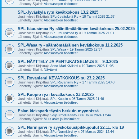
Lähetetty Sijainti:
Alaosastojen tiedotteet
SPL-Jyväskylä ry:n kevätkokous 13.2.2025
Uusin viesti Kirjoittaja
SPL-Jyväskylä Ry
«
19 Tammi 2025 21:37
Lähetetty Sijainti:
Alaosastojen tiedotteet
SPL Itäuusimaa Ry sääntömääräinen kevätkokous 25.02.2025
Uusin viesti Kirjoittaja
SPL-Itäuusimaa ry
«
19 Tammi 2025 21:01
Lähetetty Sijainti:
Alaosastojen tiedotteet
SPL-Wasa ry - sääntömääräinen kevätkokous 11.2.2025
Uusin viesti Kirjoittaja
SPL Wasa
«
19 Tammi 2025 12:37
Lähetetty Sijainti:
Alaosastojen tiedotteet
SPL-NÄYTTELY JA PENTUKATSELMUS 8. - 9.3.2025
Uusin viesti Kirjoittaja
Anne-Mari Kivilahti
«
19 Tammi 2025 11:05
Lähetetty Sijainti:
Näyttelyt
SPL Rovaniemi KEVÄTKOKOUS su 23.2.2025
Uusin viesti Kirjoittaja
SPL Rovaniemi Ry
«
17 Tammi 2025 14:48
Lähetetty Sijainti:
Alaosastojen tiedotteet
SPL-Kuopio ry:n kevätkokous 23.2.2025
Uusin viesti Kirjoittaja
SPL-Kuopio
«
05 Tammi 2025 21:46
Lähetetty Sijainti:
Alaosastojen tiedotteet
Eslan kickspark täysin herkuin myynnissä
Uusin viesti Kirjoittaja
Seija Irmeli Kaisto
«
06 Joulu 2024 17:44
Lähetetty Sijainti:
Muut asiat ja ilmoitukset
SPL Nurmijärvi ry syyskokous/pikkujoulut 22.11. klo 19
Uusin viesti Kirjoittaja
SPL-Nurmijärvi ry
«
07 Marras 2024 12:44
Lähetetty Sijainti:
Alaosastojen tiedotteet