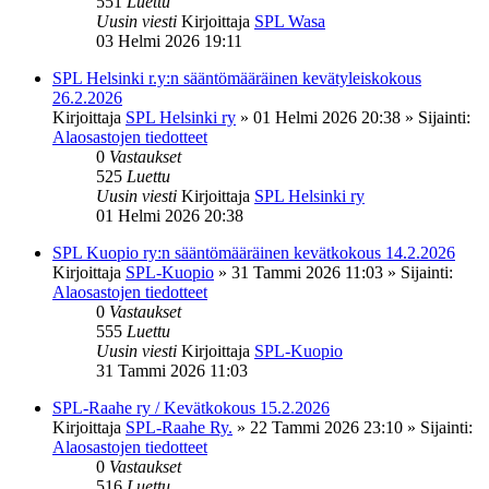
551
Luettu
Uusin viesti
Kirjoittaja
SPL Wasa
03 Helmi 2026 19:11
SPL Helsinki r.y:n sääntömääräinen kevätyleiskokous
26.2.2026
Kirjoittaja
SPL Helsinki ry
»
01 Helmi 2026 20:38
» Sijainti:
Alaosastojen tiedotteet
0
Vastaukset
525
Luettu
Uusin viesti
Kirjoittaja
SPL Helsinki ry
01 Helmi 2026 20:38
SPL Kuopio ry:n sääntömääräinen kevätkokous 14.2.2026
Kirjoittaja
SPL-Kuopio
»
31 Tammi 2026 11:03
» Sijainti:
Alaosastojen tiedotteet
0
Vastaukset
555
Luettu
Uusin viesti
Kirjoittaja
SPL-Kuopio
31 Tammi 2026 11:03
SPL-Raahe ry / Kevätkokous 15.2.2026
Kirjoittaja
SPL-Raahe Ry.
»
22 Tammi 2026 23:10
» Sijainti:
Alaosastojen tiedotteet
0
Vastaukset
516
Luettu