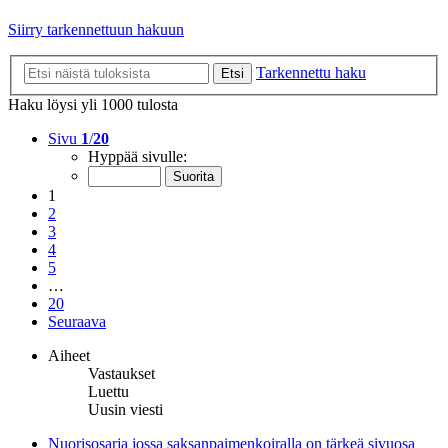
Siirry tarkennettuun hakuun
Tarkennettu haku
Etsi
Haku löysi yli 1000 tulosta
Sivu
1
/
20
Hyppää sivulle:
1
2
3
4
5
…
20
Seuraava
Aiheet
Vastaukset
Luettu
Uusin viesti
Nuorisosarja jossa saksanpaimenkoiralla on tärkeä sivuosa