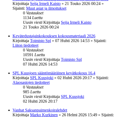
Kirjoittaja
Seija Irmeli Kaisto
»
21 Touko 2026 00:24
»
Sijainti:
Muut asiat ja ilmoitukset
0
Vastaukset
1134
Luettu
Uusin viesti
Kirjoittaja
Seija Irmeli Kaisto
21 Touko 2026 00:24
Kevätedustajainkokouksen kokousmateriaali 2026
Kirjoittaja
Toimisto Spl
»
07 Huhti 2026 14:53
» Sijainti:
Liiton tiedotteet
0
Vastaukset
10591
Luettu
Uusin viesti
Kirjoittaja
Toimisto Spl
07 Huhti 2026 14:53
SPL Kuusjoen sääntömääräinen kevätkokous 16.4
Kirjoittaja
SPL Kuusjoki
»
02 Huhti 2026 20:17
» Sijainti:
Alaosastojen tiedotteet
0
Vastaukset
985
Luettu
Uusin viesti
Kirjoittaja
SPL Kuusjoki
02 Huhti 2026 20:17
Vanhat Saksanpaimenkoiralehdet
Kirjoittaja
Marko Kurkinen
»
26 Helmi 2026 15:49
» Sijainti: