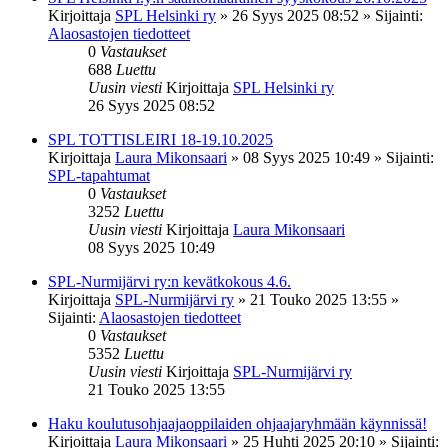
Kirjoittaja
SPL Helsinki ry
»
26 Syys 2025 08:52
» Sijainti:
Alaosastojen tiedotteet
0
Vastaukset
688
Luettu
Uusin viesti
Kirjoittaja
SPL Helsinki ry
26 Syys 2025 08:52
SPL TOTTISLEIRI 18-19.10.2025
Kirjoittaja
Laura Mikonsaari
»
08 Syys 2025 10:49
» Sijainti:
SPL-tapahtumat
0
Vastaukset
3252
Luettu
Uusin viesti
Kirjoittaja
Laura Mikonsaari
08 Syys 2025 10:49
SPL-Nurmijärvi ry:n kevätkokous 4.6.
Kirjoittaja
SPL-Nurmijärvi ry
»
21 Touko 2025 13:55
»
Sijainti:
Alaosastojen tiedotteet
0
Vastaukset
5352
Luettu
Uusin viesti
Kirjoittaja
SPL-Nurmijärvi ry
21 Touko 2025 13:55
Haku koulutusohjaajaoppilaiden ohjaajaryhmään käynnissä!
Kirjoittaja
Laura Mikonsaari
»
25 Huhti 2025 20:10
» Sijainti: