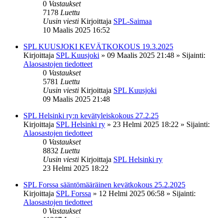
0
Vastaukset
7178
Luettu
Uusin viesti
Kirjoittaja
SPL-Saimaa
10 Maalis 2025 16:52
SPL KUUSJOKI KEVÄTKOKOUS 19.3.2025
Kirjoittaja
SPL Kuusjoki
»
09 Maalis 2025 21:48
» Sijainti:
Alaosastojen tiedotteet
0
Vastaukset
5781
Luettu
Uusin viesti
Kirjoittaja
SPL Kuusjoki
09 Maalis 2025 21:48
SPL Helsinki ry:n kevätyleiskokous 27.2.25
Kirjoittaja
SPL Helsinki ry
»
23 Helmi 2025 18:22
» Sijainti:
Alaosastojen tiedotteet
0
Vastaukset
8832
Luettu
Uusin viesti
Kirjoittaja
SPL Helsinki ry
23 Helmi 2025 18:22
SPL Forssa sääntömääräinen kevätkokous 25.2.2025
Kirjoittaja
SPL Forssa
»
12 Helmi 2025 06:58
» Sijainti:
Alaosastojen tiedotteet
0
Vastaukset