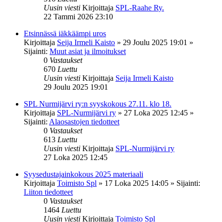
Uusin viesti
Kirjoittaja
SPL-Raahe Ry.
22 Tammi 2026 23:10
Etsinnässä iäkkäämpi uros
Kirjoittaja
Seija Irmeli Kaisto
»
29 Joulu 2025 19:01
»
Sijainti:
Muut asiat ja ilmoitukset
0
Vastaukset
670
Luettu
Uusin viesti
Kirjoittaja
Seija Irmeli Kaisto
29 Joulu 2025 19:01
SPL Nurmijärvi ry:n syyskokous 27.11. klo 18.
Kirjoittaja
SPL-Nurmijärvi ry
»
27 Loka 2025 12:45
»
Sijainti:
Alaosastojen tiedotteet
0
Vastaukset
613
Luettu
Uusin viesti
Kirjoittaja
SPL-Nurmijärvi ry
27 Loka 2025 12:45
Syysedustajainkokous 2025 materiaali
Kirjoittaja
Toimisto Spl
»
17 Loka 2025 14:05
» Sijainti:
Liiton tiedotteet
0
Vastaukset
1464
Luettu
Uusin viesti
Kirjoittaja
Toimisto Spl