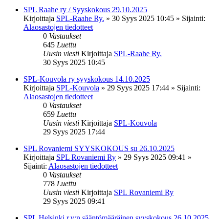
SPL Raahe ry / Syyskokous 29.10.2025
Kirjoittaja
SPL-Raahe Ry.
»
30 Syys 2025 10:45
» Sijainti:
Alaosastojen tiedotteet
0
Vastaukset
645
Luettu
Uusin viesti
Kirjoittaja
SPL-Raahe Ry.
30 Syys 2025 10:45
SPL-Kouvola ry syyskokous 14.10.2025
Kirjoittaja
SPL-Kouvola
»
29 Syys 2025 17:44
» Sijainti:
Alaosastojen tiedotteet
0
Vastaukset
659
Luettu
Uusin viesti
Kirjoittaja
SPL-Kouvola
29 Syys 2025 17:44
SPL Rovaniemi SYYSKOKOUS su 26.10.2025
Kirjoittaja
SPL Rovaniemi Ry
»
29 Syys 2025 09:41
»
Sijainti:
Alaosastojen tiedotteet
0
Vastaukset
778
Luettu
Uusin viesti
Kirjoittaja
SPL Rovaniemi Ry
29 Syys 2025 09:41
SPL Helsinki r.y:n sääntömääräinen syyskokous 26.10.2025