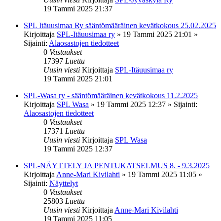
19 Tammi 2025 21:37
SPL Itäuusimaa Ry sääntömääräinen kevätkokous 25.02.2025
Kirjoittaja
SPL-Itäuusimaa ry
»
19 Tammi 2025 21:01
»
Sijainti:
Alaosastojen tiedotteet
0
Vastaukset
17397
Luettu
Uusin viesti
Kirjoittaja
SPL-Itäuusimaa ry
19 Tammi 2025 21:01
SPL-Wasa ry - sääntömääräinen kevätkokous 11.2.2025
Kirjoittaja
SPL Wasa
»
19 Tammi 2025 12:37
» Sijainti:
Alaosastojen tiedotteet
0
Vastaukset
17371
Luettu
Uusin viesti
Kirjoittaja
SPL Wasa
19 Tammi 2025 12:37
SPL-NÄYTTELY JA PENTUKATSELMUS 8. - 9.3.2025
Kirjoittaja
Anne-Mari Kivilahti
»
19 Tammi 2025 11:05
»
Sijainti:
Näyttelyt
0
Vastaukset
25803
Luettu
Uusin viesti
Kirjoittaja
Anne-Mari Kivilahti
19 Tammi 2025 11:05