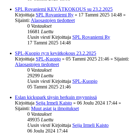
SPL Rovaniemi KEVÄTKOKOUS su 23.2.2025
Kirjoittaja
SPL Rovaniemi Ry
»
17 Tammi 2025 14:48
»
Sijainti:
Alaosastojen tiedotteet
0
Vastaukset
16681
Luettu
Uusin viesti
Kirjoittaja
SPL Rovaniemi Ry
17 Tammi 2025 14:48
SPL-Kuopio ry:n kevätkokous 23.2.2025
Kirjoittaja
SPL-Kuopio
»
05 Tammi 2025 21:46
» Sijainti:
Alaosastojen tiedotteet
0
Vastaukset
29299
Luettu
Uusin viesti
Kirjoittaja
SPL-Kuopio
05 Tammi 2025 21:46
Eslan kickspark täysin herkuin myynnissä
Kirjoittaja
Seija Irmeli Kaisto
»
06 Joulu 2024 17:44
»
Sijainti:
Muut asiat ja ilmoitukset
0
Vastaukset
49935
Luettu
Uusin viesti
Kirjoittaja
Seija Irmeli Kaisto
06 Joulu 2024 17:44