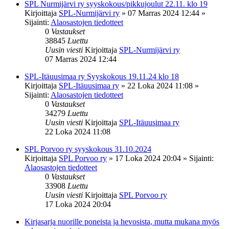
SPL Nurmijärvi ry syyskokous/pikkujoulut 22.11. klo 19
Kirjoittaja
SPL-Nurmijärvi ry
»
07 Marras 2024 12:44
»
Sijainti:
Alaosastojen tiedotteet
0
Vastaukset
38845
Luettu
Uusin viesti
Kirjoittaja
SPL-Nurmijärvi ry
07 Marras 2024 12:44
SPL-Itäuusimaa ry Syyskokous 19.11.24 klo 18
Kirjoittaja
SPL-Itäuusimaa ry
»
22 Loka 2024 11:08
»
Sijainti:
Alaosastojen tiedotteet
0
Vastaukset
34279
Luettu
Uusin viesti
Kirjoittaja
SPL-Itäuusimaa ry
22 Loka 2024 11:08
SPL Porvoo ry syyskokous 31.10.2024
Kirjoittaja
SPL Porvoo ry
»
17 Loka 2024 20:04
» Sijainti:
Alaosastojen tiedotteet
0
Vastaukset
33908
Luettu
Uusin viesti
Kirjoittaja
SPL Porvoo ry
17 Loka 2024 20:04
Kirjasarja nuorille poneista ja hevosista, mutta mukana myös