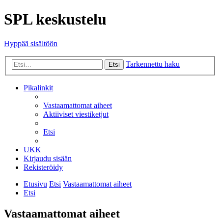
SPL keskustelu
Hyppää sisältöön
Tarkennettu haku
Etsi
Pikalinkit
Vastaamattomat aiheet
Aktiiviset viestiketjut
Etsi
UKK
Kirjaudu sisään
Rekisteröidy
Etusivu
Etsi
Vastaamattomat aiheet
Etsi
Vastaamattomat aiheet