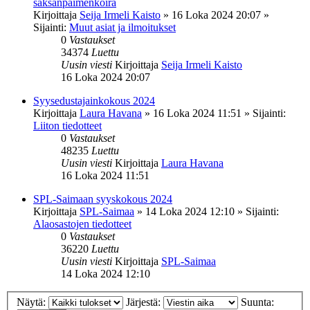
saksanpaimenkoira
Kirjoittaja
Seija Irmeli Kaisto
»
16 Loka 2024 20:07
»
Sijainti:
Muut asiat ja ilmoitukset
0
Vastaukset
34374
Luettu
Uusin viesti
Kirjoittaja
Seija Irmeli Kaisto
16 Loka 2024 20:07
Syysedustajainkokous 2024
Kirjoittaja
Laura Havana
»
16 Loka 2024 11:51
» Sijainti:
Liiton tiedotteet
0
Vastaukset
48235
Luettu
Uusin viesti
Kirjoittaja
Laura Havana
16 Loka 2024 11:51
SPL-Saimaan syyskokous 2024
Kirjoittaja
SPL-Saimaa
»
14 Loka 2024 12:10
» Sijainti:
Alaosastojen tiedotteet
0
Vastaukset
36220
Luettu
Uusin viesti
Kirjoittaja
SPL-Saimaa
14 Loka 2024 12:10
Näytä:
Järjestä:
Suunta: