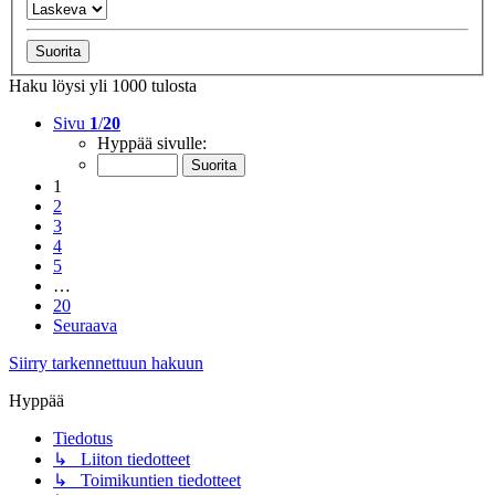
Haku löysi yli 1000 tulosta
Sivu
1
/
20
Hyppää sivulle:
1
2
3
4
5
…
20
Seuraava
Siirry tarkennettuun hakuun
Hyppää
Tiedotus
↳ Liiton tiedotteet
↳ Toimikuntien tiedotteet