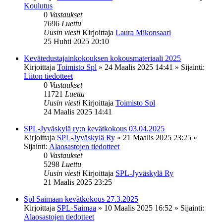
Koulutus
0
Vastaukset
7696
Luettu
Uusin viesti
Kirjoittaja
Laura Mikonsaari
25 Huhti 2025 20:10
Kevätedustajainkokouksen kokousmateriaali 2025
Kirjoittaja
Toimisto Spl
»
24 Maalis 2025 14:41
» Sijainti:
Liiton tiedotteet
0
Vastaukset
11721
Luettu
Uusin viesti
Kirjoittaja
Toimisto Spl
24 Maalis 2025 14:41
SPL-Jyväskylä ry:n kevätkokous 03.04.2025
Kirjoittaja
SPL-Jyväskylä Ry
»
21 Maalis 2025 23:25
»
Sijainti:
Alaosastojen tiedotteet
0
Vastaukset
5298
Luettu
Uusin viesti
Kirjoittaja
SPL-Jyväskylä Ry
21 Maalis 2025 23:25
Spl Saimaan kevätkokous 27.3.2025
Kirjoittaja
SPL-Saimaa
»
10 Maalis 2025 16:52
» Sijainti:
Alaosastojen tiedotteet