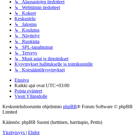
↳ Alaosastojen tiedotteet
↳ Webtiimin tiedotteet
↳ Kokeet
Keskustelu
↳ Jalostus
↳ Koulutus
↳ Näyttelyt
↳ Ruokinta
↳ SPL-tapahtumat
↳ Terveys
↳ Muut asiat ja ilmoitukset
Kysymykset hallitukselle ja toimikunnille
↳ Koesääntökysymykset
Etusivu
Kaikki ajat ovat
UTC+03:00
Poista evästeet
Viesti Ylläpidolle
Keskustelufoorumin ohjelmisto
phpBB
® Forum Software © phpBB
Limited
Käännös: phpBB Suomi (lurttinen, harritapio, Pettis)
Yksityisyys
|
Ehdot