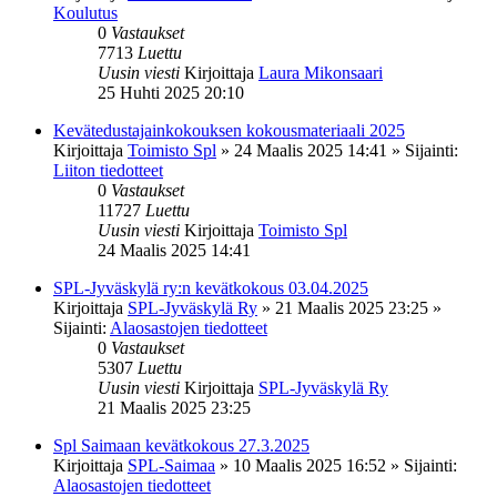
Koulutus
0
Vastaukset
7713
Luettu
Uusin viesti
Kirjoittaja
Laura Mikonsaari
25 Huhti 2025 20:10
Kevätedustajainkokouksen kokousmateriaali 2025
Kirjoittaja
Toimisto Spl
»
24 Maalis 2025 14:41
» Sijainti:
Liiton tiedotteet
0
Vastaukset
11727
Luettu
Uusin viesti
Kirjoittaja
Toimisto Spl
24 Maalis 2025 14:41
SPL-Jyväskylä ry:n kevätkokous 03.04.2025
Kirjoittaja
SPL-Jyväskylä Ry
»
21 Maalis 2025 23:25
»
Sijainti:
Alaosastojen tiedotteet
0
Vastaukset
5307
Luettu
Uusin viesti
Kirjoittaja
SPL-Jyväskylä Ry
21 Maalis 2025 23:25
Spl Saimaan kevätkokous 27.3.2025
Kirjoittaja
SPL-Saimaa
»
10 Maalis 2025 16:52
» Sijainti:
Alaosastojen tiedotteet