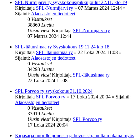
SPL Nurmijärvi ry syyskokous/pikkujoulut 22.11. klo 19
Kirjoittaja
SPL-Nurmijärvi ry
»
07 Marras 2024 12:44
»
Sijainti:
Alaosastojen tiedotteet
0
Vastaukset
38860
Luettu
Uusin viesti
Kirjoittaja
SPL-Nurmijärvi ry
07 Marras 2024 12:44
SPL-Itäuusimaa ry Syyskokous 19.11.24 klo 18
Kirjoittaja
SPL-Itäuusimaa ry
»
22 Loka 2024 11:08
»
Sijainti:
Alaosastojen tiedotteet
0
Vastaukset
34293
Luettu
Uusin viesti
Kirjoittaja
SPL-Itäuusimaa ry
22 Loka 2024 11:08
SPL Porvoo ry syyskokous 31.10.2024
Kirjoittaja
SPL Porvoo ry
»
17 Loka 2024 20:04
» Sijainti:
Alaosastojen tiedotteet
0
Vastaukset
33919
Luettu
Uusin viesti
Kirjoittaja
SPL Porvoo ry
17 Loka 2024 20:04
Kirjasarja nuorille poneista ja hevosista, mutta mukana myös