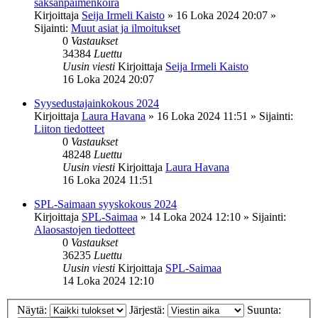
saksanpaimenkoira
Kirjoittaja
Seija Irmeli Kaisto
»
16 Loka 2024 20:07
»
Sijainti:
Muut asiat ja ilmoitukset
0
Vastaukset
34384
Luettu
Uusin viesti
Kirjoittaja
Seija Irmeli Kaisto
16 Loka 2024 20:07
Syysedustajainkokous 2024
Kirjoittaja
Laura Havana
»
16 Loka 2024 11:51
» Sijainti:
Liiton tiedotteet
0
Vastaukset
48248
Luettu
Uusin viesti
Kirjoittaja
Laura Havana
16 Loka 2024 11:51
SPL-Saimaan syyskokous 2024
Kirjoittaja
SPL-Saimaa
»
14 Loka 2024 12:10
» Sijainti:
Alaosastojen tiedotteet
0
Vastaukset
36235
Luettu
Uusin viesti
Kirjoittaja
SPL-Saimaa
14 Loka 2024 12:10
Näytä:
Järjestä:
Suunta: