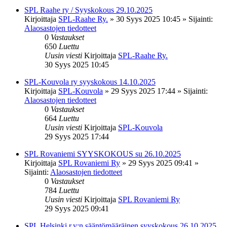
SPL Raahe ry / Syyskokous 29.10.2025
Kirjoittaja
SPL-Raahe Ry.
»
30 Syys 2025 10:45
» Sijainti:
Alaosastojen tiedotteet
0
Vastaukset
650
Luettu
Uusin viesti
Kirjoittaja
SPL-Raahe Ry.
30 Syys 2025 10:45
SPL-Kouvola ry syyskokous 14.10.2025
Kirjoittaja
SPL-Kouvola
»
29 Syys 2025 17:44
» Sijainti:
Alaosastojen tiedotteet
0
Vastaukset
664
Luettu
Uusin viesti
Kirjoittaja
SPL-Kouvola
29 Syys 2025 17:44
SPL Rovaniemi SYYSKOKOUS su 26.10.2025
Kirjoittaja
SPL Rovaniemi Ry
»
29 Syys 2025 09:41
»
Sijainti:
Alaosastojen tiedotteet
0
Vastaukset
784
Luettu
Uusin viesti
Kirjoittaja
SPL Rovaniemi Ry
29 Syys 2025 09:41
SPL Helsinki r.y:n sääntömääräinen syyskokous 26.10.2025