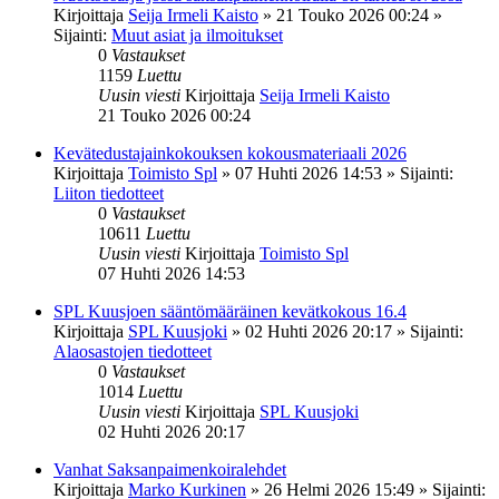
Kirjoittaja
Seija Irmeli Kaisto
»
21 Touko 2026 00:24
»
Sijainti:
Muut asiat ja ilmoitukset
0
Vastaukset
1159
Luettu
Uusin viesti
Kirjoittaja
Seija Irmeli Kaisto
21 Touko 2026 00:24
Kevätedustajainkokouksen kokousmateriaali 2026
Kirjoittaja
Toimisto Spl
»
07 Huhti 2026 14:53
» Sijainti:
Liiton tiedotteet
0
Vastaukset
10611
Luettu
Uusin viesti
Kirjoittaja
Toimisto Spl
07 Huhti 2026 14:53
SPL Kuusjoen sääntömääräinen kevätkokous 16.4
Kirjoittaja
SPL Kuusjoki
»
02 Huhti 2026 20:17
» Sijainti:
Alaosastojen tiedotteet
0
Vastaukset
1014
Luettu
Uusin viesti
Kirjoittaja
SPL Kuusjoki
02 Huhti 2026 20:17
Vanhat Saksanpaimenkoiralehdet
Kirjoittaja
Marko Kurkinen
»
26 Helmi 2026 15:49
» Sijainti: