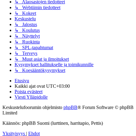
↳ Alaosastojen tiedotteet
↳ Webtiimin tiedotteet
↳ Kokeet
Keskustelu
↳ Jalostus
↳ Koulutus
↳ Näyttelyt
↳ Ruokinta
↳ SPL-tapahtumat
↳ Terveys
↳ Muut asiat ja ilmoitukset
Kysymykset hallitukselle ja toimikunnille
↳ Koesääntökysymykset
Etusivu
Kaikki ajat ovat
UTC+03:00
Poista evästeet
Viesti Ylläpidolle
Keskustelufoorumin ohjelmisto
phpBB
® Forum Software © phpBB
Limited
Käännös: phpBB Suomi (lurttinen, harritapio, Pettis)
Yksityisyys
|
Ehdot