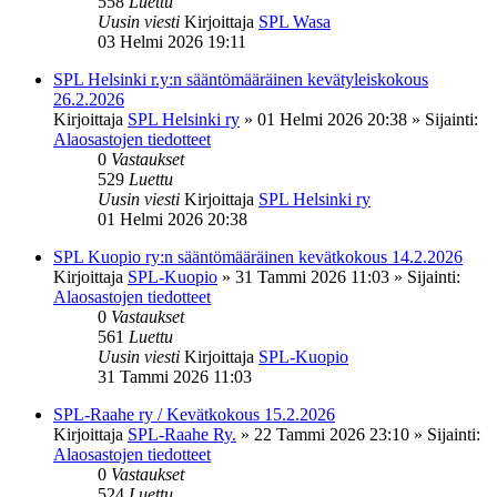
558
Luettu
Uusin viesti
Kirjoittaja
SPL Wasa
03 Helmi 2026 19:11
SPL Helsinki r.y:n sääntömääräinen kevätyleiskokous
26.2.2026
Kirjoittaja
SPL Helsinki ry
»
01 Helmi 2026 20:38
» Sijainti:
Alaosastojen tiedotteet
0
Vastaukset
529
Luettu
Uusin viesti
Kirjoittaja
SPL Helsinki ry
01 Helmi 2026 20:38
SPL Kuopio ry:n sääntömääräinen kevätkokous 14.2.2026
Kirjoittaja
SPL-Kuopio
»
31 Tammi 2026 11:03
» Sijainti:
Alaosastojen tiedotteet
0
Vastaukset
561
Luettu
Uusin viesti
Kirjoittaja
SPL-Kuopio
31 Tammi 2026 11:03
SPL-Raahe ry / Kevätkokous 15.2.2026
Kirjoittaja
SPL-Raahe Ry.
»
22 Tammi 2026 23:10
» Sijainti:
Alaosastojen tiedotteet
0
Vastaukset
524
Luettu