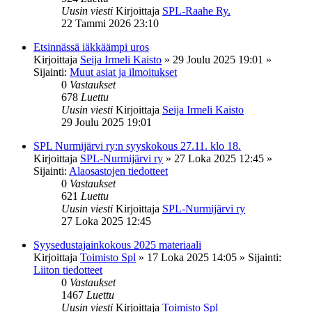
Uusin viesti
Kirjoittaja
SPL-Raahe Ry.
22 Tammi 2026 23:10
Etsinnässä iäkkäämpi uros
Kirjoittaja
Seija Irmeli Kaisto
»
29 Joulu 2025 19:01
»
Sijainti:
Muut asiat ja ilmoitukset
0
Vastaukset
678
Luettu
Uusin viesti
Kirjoittaja
Seija Irmeli Kaisto
29 Joulu 2025 19:01
SPL Nurmijärvi ry:n syyskokous 27.11. klo 18.
Kirjoittaja
SPL-Nurmijärvi ry
»
27 Loka 2025 12:45
»
Sijainti:
Alaosastojen tiedotteet
0
Vastaukset
621
Luettu
Uusin viesti
Kirjoittaja
SPL-Nurmijärvi ry
27 Loka 2025 12:45
Syysedustajainkokous 2025 materiaali
Kirjoittaja
Toimisto Spl
»
17 Loka 2025 14:05
» Sijainti:
Liiton tiedotteet
0
Vastaukset
1467
Luettu
Uusin viesti
Kirjoittaja
Toimisto Spl