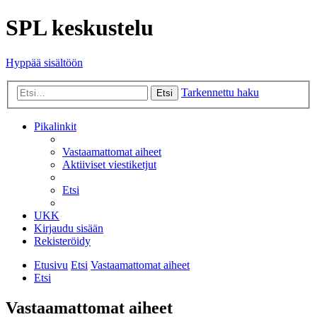
SPL keskustelu
Hyppää sisältöön
Tarkennettu haku
Etsi
Pikalinkit
Vastaamattomat aiheet
Aktiiviset viestiketjut
Etsi
UKK
Kirjaudu sisään
Rekisteröidy
Etusivu
Etsi
Vastaamattomat aiheet
Etsi
Vastaamattomat aiheet