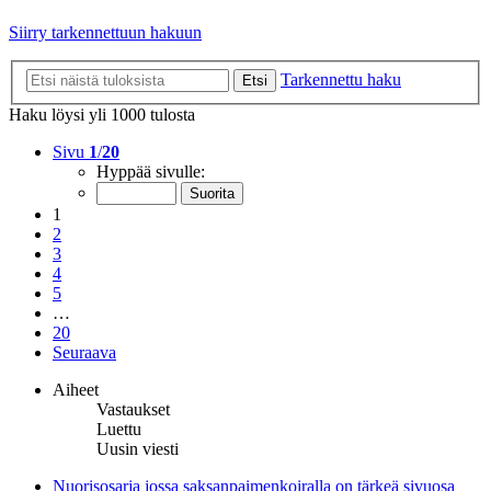
Siirry tarkennettuun hakuun
Tarkennettu haku
Etsi
Haku löysi yli 1000 tulosta
Sivu
1
/
20
Hyppää sivulle:
1
2
3
4
5
…
20
Seuraava
Aiheet
Vastaukset
Luettu
Uusin viesti
Nuorisosarja jossa saksanpaimenkoiralla on tärkeä sivuosa