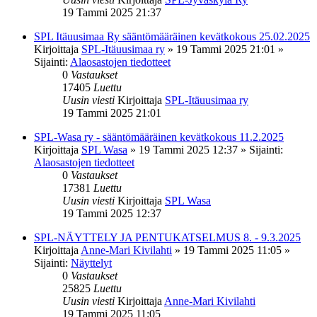
19 Tammi 2025 21:37
SPL Itäuusimaa Ry sääntömääräinen kevätkokous 25.02.2025
Kirjoittaja
SPL-Itäuusimaa ry
»
19 Tammi 2025 21:01
»
Sijainti:
Alaosastojen tiedotteet
0
Vastaukset
17405
Luettu
Uusin viesti
Kirjoittaja
SPL-Itäuusimaa ry
19 Tammi 2025 21:01
SPL-Wasa ry - sääntömääräinen kevätkokous 11.2.2025
Kirjoittaja
SPL Wasa
»
19 Tammi 2025 12:37
» Sijainti:
Alaosastojen tiedotteet
0
Vastaukset
17381
Luettu
Uusin viesti
Kirjoittaja
SPL Wasa
19 Tammi 2025 12:37
SPL-NÄYTTELY JA PENTUKATSELMUS 8. - 9.3.2025
Kirjoittaja
Anne-Mari Kivilahti
»
19 Tammi 2025 11:05
»
Sijainti:
Näyttelyt
0
Vastaukset
25825
Luettu
Uusin viesti
Kirjoittaja
Anne-Mari Kivilahti
19 Tammi 2025 11:05