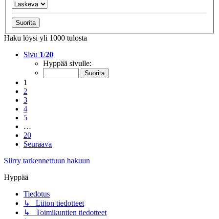
Haku löysi yli 1000 tulosta
Sivu
1
/
20
Hyppää sivulle:
1
2
3
4
5
…
20
Seuraava
Siirry tarkennettuun hakuun
Hyppää
Tiedotus
↳ Liiton tiedotteet
↳ Toimikuntien tiedotteet