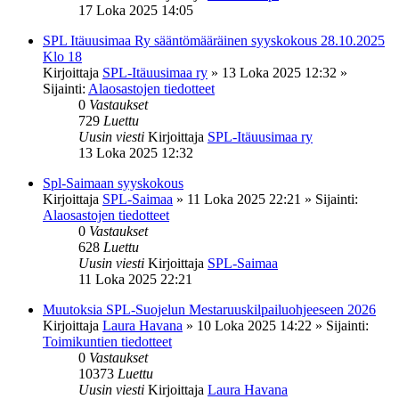
17 Loka 2025 14:05
SPL Itäuusimaa Ry sääntömääräinen syyskokous 28.10.2025
Klo 18
Kirjoittaja
SPL-Itäuusimaa ry
»
13 Loka 2025 12:32
»
Sijainti:
Alaosastojen tiedotteet
0
Vastaukset
729
Luettu
Uusin viesti
Kirjoittaja
SPL-Itäuusimaa ry
13 Loka 2025 12:32
Spl-Saimaan syyskokous
Kirjoittaja
SPL-Saimaa
»
11 Loka 2025 22:21
» Sijainti:
Alaosastojen tiedotteet
0
Vastaukset
628
Luettu
Uusin viesti
Kirjoittaja
SPL-Saimaa
11 Loka 2025 22:21
Muutoksia SPL-Suojelun Mestaruuskilpailuohjeeseen 2026
Kirjoittaja
Laura Havana
»
10 Loka 2025 14:22
» Sijainti:
Toimikuntien tiedotteet
0
Vastaukset
10373
Luettu
Uusin viesti
Kirjoittaja
Laura Havana