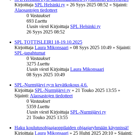
Kirjoittaja
SPL Helsinki ry
»
26 Syys 2025 08:52
» Sijainti:
Alaosastojen tiedotteet
0
Vastaukset
693
Luettu
Uusin viesti
Kirjoittaja
SPL Helsinki ry
26 Syys 2025 08:52
SPL TOTTISLEIRI 18-19.10.2025
Kirjoittaja
Laura Mikonsaari
»
08 Syys 2025 10:49
» Sijainti:
SPL-tapahtumat
0
Vastaukset
3275
Luettu
Uusin viesti
Kirjoittaja
Laura Mikonsaari
08 Syys 2025 10:49
SPL-Nurmijärvi ry:n kevätkokous 4.6.
Kirjoittaja
SPL-Nurmijärvi ry
»
21 Touko 2025 13:55
»
Sijainti:
Alaosastojen tiedotteet
0
Vastaukset
5359
Luettu
Uusin viesti
Kirjoittaja
SPL-Nurmijärvi ry
21 Touko 2025 13:55
Haku koulutusohjaajaoppilaiden ohjaajaryhmään käynnissä!
Kirjoittaja
Laura Mikonsaari
»
25 Huhti 2025 20:10
» Sijainti: