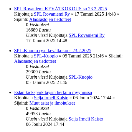
SPL Rovaniemi KEVÄTKOKOUS su 23.2.2025
Kirjoittaja
SPL Rovaniemi Ry
»
17 Tammi 2025 14:48
»
Sijainti:
Alaosastojen tiedotteet
0
Vastaukset
16689
Luettu
Uusin viesti
Kirjoittaja
SPL Rovaniemi Ry
17 Tammi 2025 14:48
SPL-Kuopio ry:n kevätkokous 23.2.2025
Kirjoittaja
SPL-Kuopio
»
05 Tammi 2025 21:46
» Sijainti:
Alaosastojen tiedotteet
0
Vastaukset
29309
Luettu
Uusin viesti
Kirjoittaja
SPL-Kuopio
05 Tammi 2025 21:46
Eslan kickspark täysin herkuin myynnissä
Kirjoittaja
Seija Irmeli Kaisto
»
06 Joulu 2024 17:44
»
Sijainti:
Muut asiat ja ilmoitukset
0
Vastaukset
49953
Luettu
Uusin viesti
Kirjoittaja
Seija Irmeli Kaisto
06 Joulu 2024 17:44