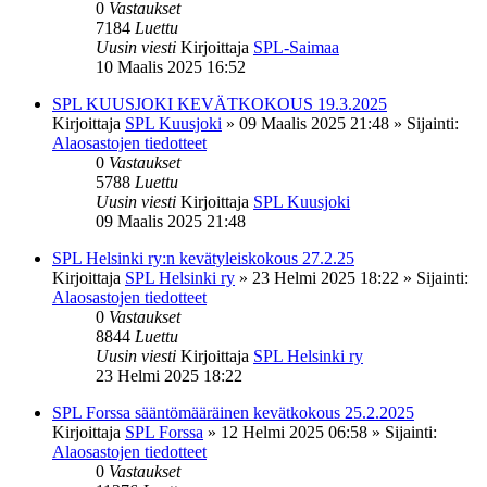
0
Vastaukset
7184
Luettu
Uusin viesti
Kirjoittaja
SPL-Saimaa
10 Maalis 2025 16:52
SPL KUUSJOKI KEVÄTKOKOUS 19.3.2025
Kirjoittaja
SPL Kuusjoki
»
09 Maalis 2025 21:48
» Sijainti:
Alaosastojen tiedotteet
0
Vastaukset
5788
Luettu
Uusin viesti
Kirjoittaja
SPL Kuusjoki
09 Maalis 2025 21:48
SPL Helsinki ry:n kevätyleiskokous 27.2.25
Kirjoittaja
SPL Helsinki ry
»
23 Helmi 2025 18:22
» Sijainti:
Alaosastojen tiedotteet
0
Vastaukset
8844
Luettu
Uusin viesti
Kirjoittaja
SPL Helsinki ry
23 Helmi 2025 18:22
SPL Forssa sääntömääräinen kevätkokous 25.2.2025
Kirjoittaja
SPL Forssa
»
12 Helmi 2025 06:58
» Sijainti:
Alaosastojen tiedotteet
0
Vastaukset