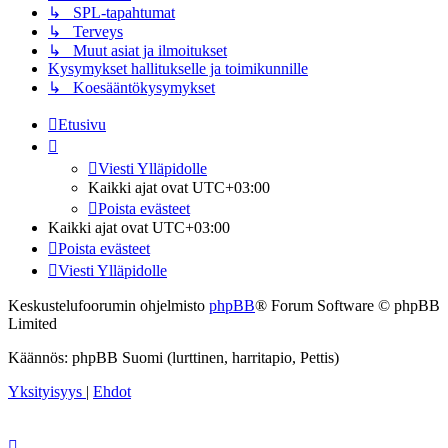
↳ SPL-tapahtumat
↳ Terveys
↳ Muut asiat ja ilmoitukset
Kysymykset hallitukselle ja toimikunnille
↳ Koesääntökysymykset
Etusivu
Viesti Ylläpidolle
Kaikki ajat ovat
UTC+03:00
Poista evästeet
Kaikki ajat ovat
UTC+03:00
Poista evästeet
Viesti Ylläpidolle
Keskustelufoorumin ohjelmisto
phpBB
® Forum Software © phpBB
Limited
Käännös: phpBB Suomi (lurttinen, harritapio, Pettis)
Yksityisyys
|
Ehdot