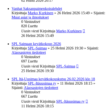
02 Huhti 2026 20:17
Vanhat Saksanpaimenkoiralehdet
Kirjoittaja
Marko Kurkinen
»
26 Helmi 2026 15:49
» Sijainti:
Muut asiat ja ilmoitukset
0
Vastaukset
820
Luettu
Uusin viesti
Kirjoittaja
Marko Kurkinen
26 Helmi 2026 15:49
SPL Saimaan kevätkokous 2026
Kirjoittaja
SPL-Saimaa
»
25 Helmi 2026 19:30
» Sijainti:
Alaosastojen tiedotteet
0
Vastaukset
697
Luettu
Uusin viesti
Kirjoittaja
SPL-Saimaa
25 Helmi 2026 19:30
SPL Itä-Uusimaa kevätkokouskutsu 26.02.2026 klo 18
Kirjoittaja
SPL-Itäuusimaa ry
»
11 Helmi 2026 18:15
»
Sijainti:
Alaosastojen tiedotteet
0
Vastaukset
667
Luettu
Uusin viesti
Kirjoittaja
SPL-Itäuusimaa ry
11 Helmi 2026 18:15