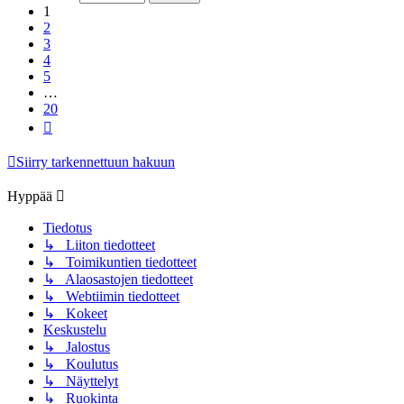
1
2
3
4
5
…
20
Seuraava
Siirry tarkennettuun hakuun
Hyppää
Tiedotus
↳ Liiton tiedotteet
↳ Toimikuntien tiedotteet
↳ Alaosastojen tiedotteet
↳ Webtiimin tiedotteet
↳ Kokeet
Keskustelu
↳ Jalostus
↳ Koulutus
↳ Näyttelyt
↳ Ruokinta