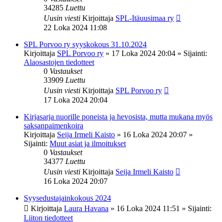
34285
Luettu
Uusin viesti
Kirjoittaja
SPL-Itäuusimaa ry
22 Loka 2024 11:08
SPL Porvoo ry syyskokous 31.10.2024
Kirjoittaja
SPL Porvoo ry
»
17 Loka 2024 20:04
» Sijainti:
Alaosastojen tiedotteet
0
Vastaukset
33909
Luettu
Uusin viesti
Kirjoittaja
SPL Porvoo ry
17 Loka 2024 20:04
Kirjasarja nuorille poneista ja hevosista, mutta mukana myös
saksanpaimenkoira
Kirjoittaja
Seija Irmeli Kaisto
»
16 Loka 2024 20:07
»
Sijainti:
Muut asiat ja ilmoitukset
0
Vastaukset
34377
Luettu
Uusin viesti
Kirjoittaja
Seija Irmeli Kaisto
16 Loka 2024 20:07
Syysedustajainkokous 2024
Kirjoittaja
Laura Havana
»
16 Loka 2024 11:51
» Sijainti:
Liiton tiedotteet