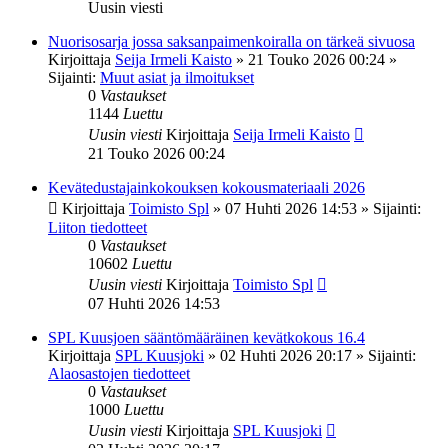
Uusin viesti
Nuorisosarja jossa saksanpaimenkoiralla on tärkeä sivuosa
Kirjoittaja
Seija Irmeli Kaisto
»
21 Touko 2026 00:24
»
Sijainti:
Muut asiat ja ilmoitukset
0
Vastaukset
1144
Luettu
Uusin viesti
Kirjoittaja
Seija Irmeli Kaisto
21 Touko 2026 00:24
Kevätedustajainkokouksen kokousmateriaali 2026
Kirjoittaja
Toimisto Spl
»
07 Huhti 2026 14:53
» Sijainti:
Liiton tiedotteet
0
Vastaukset
10602
Luettu
Uusin viesti
Kirjoittaja
Toimisto Spl
07 Huhti 2026 14:53
SPL Kuusjoen sääntömääräinen kevätkokous 16.4
Kirjoittaja
SPL Kuusjoki
»
02 Huhti 2026 20:17
» Sijainti:
Alaosastojen tiedotteet
0
Vastaukset
1000
Luettu
Uusin viesti
Kirjoittaja
SPL Kuusjoki