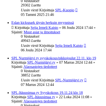
0
Vastaukset
29302
Luettu
Uusin viesti
Kirjoittaja
SPL-Kuopio
05 Tammi 2025 21:46
Eslan kickspark täysin herkuin myynnissä
Kirjoittaja
Seija Irmeli Kaisto
»
06 Joulu 2024 17:44
»
Sijainti:
Muut asiat ja ilmoitukset
0
Vastaukset
49943
Luettu
Uusin viesti
Kirjoittaja
Seija Irmeli Kaisto
06 Joulu 2024 17:44
SPL Nurmijärvi ry syyskokous/pikkujoulut 22.11. klo 19
Kirjoittaja
SPL-Nurmijärvi ry
»
07 Marras 2024 12:44
»
Sijainti:
Alaosastojen tiedotteet
0
Vastaukset
38852
Luettu
Uusin viesti
Kirjoittaja
SPL-Nurmijärvi ry
07 Marras 2024 12:44
SPL-Itäuusimaa ry Syyskokous 19.11.24 klo 18
Kirjoittaja
SPL-Itäuusimaa ry
»
22 Loka 2024 11:08
»
Sijainti:
Alaosastojen tiedotteet
0
Vastaukset