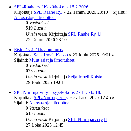
SPL-Raahe ry / Kevätkokous 15.2.2026
Kirjoittaja
SPL-Raahe Ry.
»
22 Tammi 2026 23:10
» Sijainti:
Alaosastojen tiedotteet
0
Vastaukset
519
Luettu
Uusin viesti
Kirjoittaja
SPL-Raahe Ry.
22 Tammi 2026 23:10
Etsinnässä iäkkäämpi uros
Kirjoittaja
Seija Irmeli Kaisto
»
29 Joulu 2025 19:01
»
Sijainti:
Muut asiat ja ilmoitukset
0
Vastaukset
673
Luettu
Uusin viesti
Kirjoittaja
Seija Irmeli Kaisto
29 Joulu 2025 19:01
SPL Nurmijärvi ry:n syyskokous 27.11. klo 18.
Kirjoittaja
SPL-Nurmijärvi ry
»
27 Loka 2025 12:45
»
Sijainti:
Alaosastojen tiedotteet
0
Vastaukset
615
Luettu
Uusin viesti
Kirjoittaja
SPL-Nurmijärvi ry
27 Loka 2025 12:45