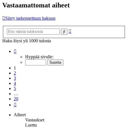
Vastaamattomat aiheet
Siirry tarkennettuun hakuun
Tarkennettu
Etsi
haku
Haku löysi yli 1000 tulosta
Sivu
1
/
20
Hyppää sivulle:
1
2
3
4
5
…
20
Seuraava
Aiheet
Vastaukset
Luettu