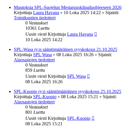
Muutoksia SPL-Suojelun Mestaruuskilpailuohjeeseen 2026
Kirjoittaja
Laura Havana
»
10 Loka 2025 14:22
» Sijainti:
Toimikuntien tiedotteet
0
Vastaukset
10361
Luettu
Uusin viesti
Kirjoittaja
Laura Havana
10 Loka 2025 14:22
SPL-Wasa ry:n sääntömääräinen syyskokous 21.10.2025
Kirjoittaja
SPL Wasa
»
08 Loka 2025 16:26
» Sijainti:
Alaosastojen tiedotteet
0
Vastaukset
859
Luettu
Uusin viesti
Kirjoittaja
SPL Wasa
08 Loka 2025 16:26
SPL-Kuopio ry:n sääntömääräinen syyskokous 25.10.2025
Kirjoittaja
SPL-Kuopio
»
08 Loka 2025 15:21
» Sijainti:
Alaosastojen tiedotteet
0
Vastaukset
801
Luettu
Uusin viesti
Kirjoittaja
SPL-Kuopio
08 Loka 2025 15:21