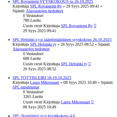
SPL Rovaniemi SYYSKOKOUS su 26.10.2025
Kirjoittaja
SPL Rovaniemi Ry
»
29 Syys 2025 09:41
»
Sijainti:
Alaosastojen tiedotteet
0
Vastaukset
780
Luettu
Uusin viesti
Kirjoittaja
SPL Rovaniemi Ry
29 Syys 2025 09:41
SPL Helsinki r.y:n sääntömääräinen syyskokous 26.10.2025
Kirjoittaja
SPL Helsinki ry
»
26 Syys 2025 08:52
» Sijainti:
Alaosastojen tiedotteet
0
Vastaukset
688
Luettu
Uusin viesti
Kirjoittaja
SPL Helsinki ry
26 Syys 2025 08:52
SPL TOTTISLEIRI 18-19.10.2025
Kirjoittaja
Laura Mikonsaari
»
08 Syys 2025 10:49
» Sijainti:
SPL-tapahtumat
0
Vastaukset
3265
Luettu
Uusin viesti
Kirjoittaja
Laura Mikonsaari
08 Syys 2025 10:49
SPL-Nurmijärvi ry:n kevätkokous 4.6.