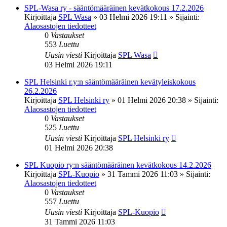
SPL-Wasa ry - sääntömääräinen kevätkokous 17.2.2026
Kirjoittaja
SPL Wasa
»
03 Helmi 2026 19:11
» Sijainti:
Alaosastojen tiedotteet
0
Vastaukset
553
Luettu
Uusin viesti
Kirjoittaja
SPL Wasa
03 Helmi 2026 19:11
SPL Helsinki r.y:n sääntömääräinen kevätyleiskokous
26.2.2026
Kirjoittaja
SPL Helsinki ry
»
01 Helmi 2026 20:38
» Sijainti:
Alaosastojen tiedotteet
0
Vastaukset
525
Luettu
Uusin viesti
Kirjoittaja
SPL Helsinki ry
01 Helmi 2026 20:38
SPL Kuopio ry:n sääntömääräinen kevätkokous 14.2.2026
Kirjoittaja
SPL-Kuopio
»
31 Tammi 2026 11:03
» Sijainti:
Alaosastojen tiedotteet
0
Vastaukset
557
Luettu
Uusin viesti
Kirjoittaja
SPL-Kuopio
31 Tammi 2026 11:03