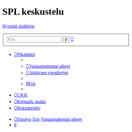
SPL keskustelu
Hyppää sisältöön
Tarkennettu
Etsi
haku
Pikalinkit
Vastaamattomat aiheet
Aktiiviset viestiketjut
Etsi
UKK
Kirjaudu sisään
Rekisteröidy
Etusivu
Etsi
Vastaamattomat aiheet
Etsi