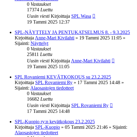
0
Vastaukset
17374
Luettu
Uusin viesti
Kirjoittaja
SPL Wasa
19 Tammi 2025 12:37
SPL-NÄYTTELY JA PENTUKATSELMUS 8. - 9.3.2025
Kirjoittaja
Anne-Mari Kivilahti
»
19 Tammi 2025 11:05
»
Sijainti:
Näyttelyt
0
Vastaukset
25811
Luettu
Uusin viesti
Kirjoittaja
Anne-Mari Kivilahti
19 Tammi 2025 11:05
SPL Rovaniemi KEVÄTKOKOUS su 23.2.2025
Kirjoittaja
SPL Rovaniemi Ry
»
17 Tammi 2025 14:48
»
Sijainti:
Alaosastojen tiedotteet
0
Vastaukset
16682
Luettu
Uusin viesti
Kirjoittaja
SPL Rovaniemi Ry
17 Tammi 2025 14:48
SPL-Kuopio ry:n kevätkokous 23.2.2025
Kirjoittaja
SPL-Kuopio
»
05 Tammi 2025 21:46
» Sijainti:
Alaosastojen tiedotteet