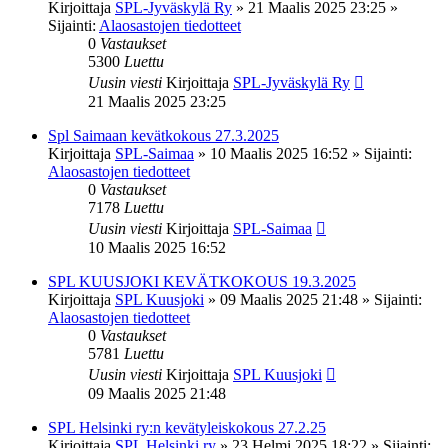
Kirjoittaja
SPL-Jyväskylä Ry
»
21 Maalis 2025 23:25
»
Sijainti:
Alaosastojen tiedotteet
0
Vastaukset
5300
Luettu
Uusin viesti
Kirjoittaja
SPL-Jyväskylä Ry
21 Maalis 2025 23:25
Spl Saimaan kevätkokous 27.3.2025
Kirjoittaja
SPL-Saimaa
»
10 Maalis 2025 16:52
» Sijainti:
Alaosastojen tiedotteet
0
Vastaukset
7178
Luettu
Uusin viesti
Kirjoittaja
SPL-Saimaa
10 Maalis 2025 16:52
SPL KUUSJOKI KEVÄTKOKOUS 19.3.2025
Kirjoittaja
SPL Kuusjoki
»
09 Maalis 2025 21:48
» Sijainti:
Alaosastojen tiedotteet
0
Vastaukset
5781
Luettu
Uusin viesti
Kirjoittaja
SPL Kuusjoki
09 Maalis 2025 21:48
SPL Helsinki ry:n kevätyleiskokous 27.2.25
Kirjoittaja
SPL Helsinki ry
»
23 Helmi 2025 18:22
» Sijainti: