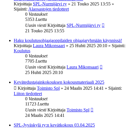
Kirjoittaja
SPL-Nurmijärvi ry
»
21 Touko 2025 13:55
»
Sijainti:
Alaosastojen tiedotteet
0
Vastaukset
5353
Luettu
Uusin viesti
Kirjoittaja
SPL-Nurmijärvi ry
21 Touko 2025 13:55
Haku koulutusohjaajaoppilaiden ohjaajaryhmään käynnissä!
Kirjoittaja
Laura Mikonsaari
»
25 Huhti 2025 20:10
» Sijainti:
Koulutus
0
Vastaukset
7705
Luettu
Uusin viesti
Kirjoittaja
Laura Mikonsaari
25 Huhti 2025 20:10
Kevätedustajainkokouksen kokousmateriaali 2025
Kirjoittaja
Toimisto Spl
»
24 Maalis 2025 14:41
» Sijainti:
Liiton tiedotteet
0
Vastaukset
11723
Luettu
Uusin viesti
Kirjoittaja
Toimisto Spl
24 Maalis 2025 14:41
SPL-Jyväskylä ry:n kevätkokous 03.04.2025