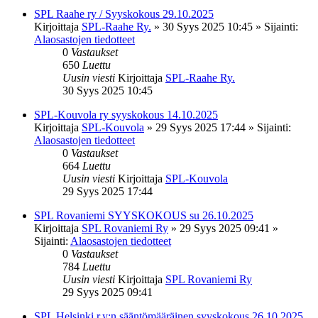
SPL Raahe ry / Syyskokous 29.10.2025
Kirjoittaja
SPL-Raahe Ry.
»
30 Syys 2025 10:45
» Sijainti:
Alaosastojen tiedotteet
0
Vastaukset
650
Luettu
Uusin viesti
Kirjoittaja
SPL-Raahe Ry.
30 Syys 2025 10:45
SPL-Kouvola ry syyskokous 14.10.2025
Kirjoittaja
SPL-Kouvola
»
29 Syys 2025 17:44
» Sijainti:
Alaosastojen tiedotteet
0
Vastaukset
664
Luettu
Uusin viesti
Kirjoittaja
SPL-Kouvola
29 Syys 2025 17:44
SPL Rovaniemi SYYSKOKOUS su 26.10.2025
Kirjoittaja
SPL Rovaniemi Ry
»
29 Syys 2025 09:41
»
Sijainti:
Alaosastojen tiedotteet
0
Vastaukset
784
Luettu
Uusin viesti
Kirjoittaja
SPL Rovaniemi Ry
29 Syys 2025 09:41
SPL Helsinki r.y:n sääntömääräinen syyskokous 26.10.2025