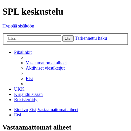
SPL keskustelu
Hyppää sisältöön
Tarkennettu haku
Etsi
Pikalinkit
Vastaamattomat aiheet
Aktiiviset viestiketjut
Etsi
UKK
Kirjaudu sisään
Rekisteröidy
Etusivu
Etsi
Vastaamattomat aiheet
Etsi
Vastaamattomat aiheet