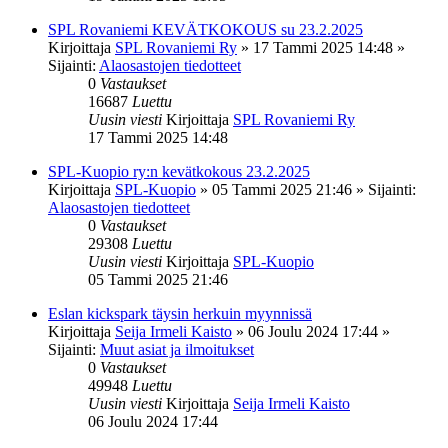
SPL Rovaniemi KEVÄTKOKOUS su 23.2.2025
Kirjoittaja
SPL Rovaniemi Ry
»
17 Tammi 2025 14:48
»
Sijainti:
Alaosastojen tiedotteet
0
Vastaukset
16687
Luettu
Uusin viesti
Kirjoittaja
SPL Rovaniemi Ry
17 Tammi 2025 14:48
SPL-Kuopio ry:n kevätkokous 23.2.2025
Kirjoittaja
SPL-Kuopio
»
05 Tammi 2025 21:46
» Sijainti:
Alaosastojen tiedotteet
0
Vastaukset
29308
Luettu
Uusin viesti
Kirjoittaja
SPL-Kuopio
05 Tammi 2025 21:46
Eslan kickspark täysin herkuin myynnissä
Kirjoittaja
Seija Irmeli Kaisto
»
06 Joulu 2024 17:44
»
Sijainti:
Muut asiat ja ilmoitukset
0
Vastaukset
49948
Luettu
Uusin viesti
Kirjoittaja
Seija Irmeli Kaisto
06 Joulu 2024 17:44