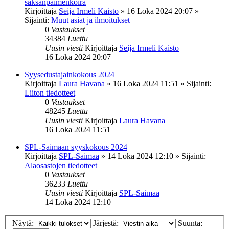
saksanpaimenkoira
Kirjoittaja
Seija Irmeli Kaisto
»
16 Loka 2024 20:07
»
Sijainti:
Muut asiat ja ilmoitukset
0
Vastaukset
34384
Luettu
Uusin viesti
Kirjoittaja
Seija Irmeli Kaisto
16 Loka 2024 20:07
Syysedustajainkokous 2024
Kirjoittaja
Laura Havana
»
16 Loka 2024 11:51
» Sijainti:
Liiton tiedotteet
0
Vastaukset
48245
Luettu
Uusin viesti
Kirjoittaja
Laura Havana
16 Loka 2024 11:51
SPL-Saimaan syyskokous 2024
Kirjoittaja
SPL-Saimaa
»
14 Loka 2024 12:10
» Sijainti:
Alaosastojen tiedotteet
0
Vastaukset
36233
Luettu
Uusin viesti
Kirjoittaja
SPL-Saimaa
14 Loka 2024 12:10
Näytä:
Järjestä:
Suunta: