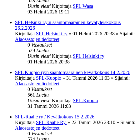
558
Luettu
Uusin viesti
Kirjoittaja
SPL Wasa
03 Helmi 2026 19:11
SPL Helsinki r.y:n sääntömääräinen kevätyleiskokous
26.2.2026
Kirjoittaja
SPL Helsinki ry
»
01 Helmi 2026 20:38
» Sijainti:
Alaosastojen tiedotteet
0
Vastaukset
529
Luettu
Uusin viesti
Kirjoittaja
SPL Helsinki ry
01 Helmi 2026 20:38
SPL Kuopio ry:n sääntömääräinen kevätkokous 14.2.2026
Kirjoittaja
SPL-Kuopio
»
31 Tammi 2026 11:03
» Sijainti:
Alaosastojen tiedotteet
0
Vastaukset
561
Luettu
Uusin viesti
Kirjoittaja
SPL-Kuopio
31 Tammi 2026 11:03
SPL-Raahe ry / Kevätkokous 15.2.2026
Kirjoittaja
SPL-Raahe Ry.
»
22 Tammi 2026 23:10
» Sijainti:
Alaosastojen tiedotteet
0
Vastaukset
524
Luettu