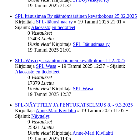
19 Tammi 2025 21:37
SPL Itäuusimaa Ry sääntömääräinen kevätkokous 25.02.2025
Kirjoittaja
SPL-Itäuusimaa ry
»
19 Tammi 2025 21:01
»
Sijainti:
Alaosastojen tiedotteet
0
Vastaukset
17403
Luettu
Uusin viesti
Kirjoittaja
SPL-Itäuusimaa ry
19 Tammi 2025 21:01
SPL-Wasa ry - sääntömääräinen kevätkokous 11.2.2025
Kirjoittaja
SPL Wasa
»
19 Tammi 2025 12:37
» Sijainti:
Alaosastojen tiedotteet
0
Vastaukset
17379
Luettu
Uusin viesti
Kirjoittaja
SPL Wasa
19 Tammi 2025 12:37
SPL-NÄYTTELY JA PENTUKATSELMUS 8. - 9.3.2025
Kirjoittaja
Anne-Mari Kivilahti
»
19 Tammi 2025 11:05
»
Sijainti:
Näyttelyt
0
Vastaukset
25821
Luettu
Uusin viesti
Kirjoittaja
Anne-Mari Kivilahti
19 Tammi 2025 11:05