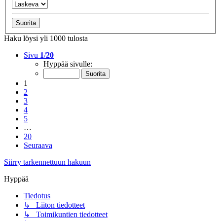
Haku löysi yli 1000 tulosta
Sivu
1
/
20
Hyppää sivulle:
1
2
3
4
5
…
20
Seuraava
Siirry tarkennettuun hakuun
Hyppää
Tiedotus
↳ Liiton tiedotteet
↳ Toimikuntien tiedotteet