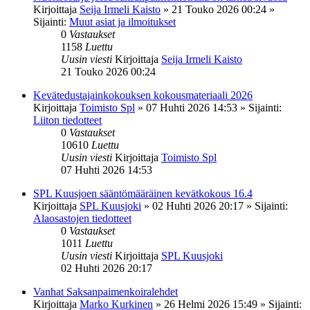
Kirjoittaja
Seija Irmeli Kaisto
»
21 Touko 2026 00:24
»
Sijainti:
Muut asiat ja ilmoitukset
0
Vastaukset
1158
Luettu
Uusin viesti
Kirjoittaja
Seija Irmeli Kaisto
21 Touko 2026 00:24
Kevätedustajainkokouksen kokousmateriaali 2026
Kirjoittaja
Toimisto Spl
»
07 Huhti 2026 14:53
» Sijainti:
Liiton tiedotteet
0
Vastaukset
10610
Luettu
Uusin viesti
Kirjoittaja
Toimisto Spl
07 Huhti 2026 14:53
SPL Kuusjoen sääntömääräinen kevätkokous 16.4
Kirjoittaja
SPL Kuusjoki
»
02 Huhti 2026 20:17
» Sijainti:
Alaosastojen tiedotteet
0
Vastaukset
1011
Luettu
Uusin viesti
Kirjoittaja
SPL Kuusjoki
02 Huhti 2026 20:17
Vanhat Saksanpaimenkoiralehdet
Kirjoittaja
Marko Kurkinen
»
26 Helmi 2026 15:49
» Sijainti: