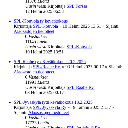
11376
Luettu
Uusin viesti
Kirjoittaja
SPL Forssa
12 Helmi 2025 06:58
SPL-Kouvola ry kevätkokous
Kirjoittaja
SPL-Kouvola
»
10 Helmi 2025 13:51
» Sijainti:
Alaosastojen tiedotteet
0
Vastaukset
11145
Luettu
Uusin viesti
Kirjoittaja
SPL-Kouvola
10 Helmi 2025 13:51
SPL Raahe ry / Kevätkokous 20.2.2025
Kirjoittaja
SPL-Raahe Ry.
»
03 Helmi 2025 00:17
» Sijainti:
Alaosastojen tiedotteet
0
Vastaukset
11991
Luettu
Uusin viesti
Kirjoittaja
SPL-Raahe Ry.
03 Helmi 2025 00:17
SPL-Jyväskylä ry:n kevätkokous 13.2.2025
Kirjoittaja
SPL-Jyväskylä Ry
»
19 Tammi 2025 21:37
»
Sijainti:
Alaosastojen tiedotteet
0
Vastaukset
17723
Luettu
Uusin viesti
Kirjoittaja
SPL-Jyväskylä Ry