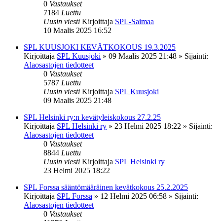
0
Vastaukset
7184
Luettu
Uusin viesti
Kirjoittaja
SPL-Saimaa
10 Maalis 2025 16:52
SPL KUUSJOKI KEVÄTKOKOUS 19.3.2025
Kirjoittaja
SPL Kuusjoki
»
09 Maalis 2025 21:48
» Sijainti:
Alaosastojen tiedotteet
0
Vastaukset
5787
Luettu
Uusin viesti
Kirjoittaja
SPL Kuusjoki
09 Maalis 2025 21:48
SPL Helsinki ry:n kevätyleiskokous 27.2.25
Kirjoittaja
SPL Helsinki ry
»
23 Helmi 2025 18:22
» Sijainti:
Alaosastojen tiedotteet
0
Vastaukset
8844
Luettu
Uusin viesti
Kirjoittaja
SPL Helsinki ry
23 Helmi 2025 18:22
SPL Forssa sääntömääräinen kevätkokous 25.2.2025
Kirjoittaja
SPL Forssa
»
12 Helmi 2025 06:58
» Sijainti:
Alaosastojen tiedotteet
0
Vastaukset