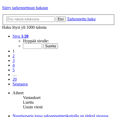
Siirry tarkennettuun hakuun
Tarkennettu haku
Etsi
Haku löysi yli 1000 tulosta
Sivu
1
/
20
Hyppää sivulle:
1
2
3
4
5
…
20
Seuraava
Aiheet
Vastaukset
Luettu
Uusin viesti
Nuorisosarja jossa saksanpaimenkoiralla on tärkeä sivuosa