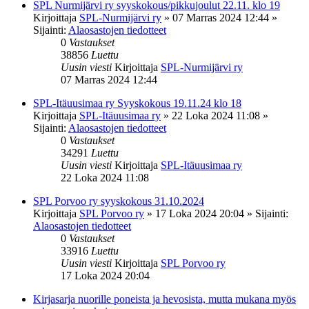
SPL Nurmijärvi ry syyskokous/pikkujoulut 22.11. klo 19
Kirjoittaja
SPL-Nurmijärvi ry
»
07 Marras 2024 12:44
»
Sijainti:
Alaosastojen tiedotteet
0
Vastaukset
38856
Luettu
Uusin viesti
Kirjoittaja
SPL-Nurmijärvi ry
07 Marras 2024 12:44
SPL-Itäuusimaa ry Syyskokous 19.11.24 klo 18
Kirjoittaja
SPL-Itäuusimaa ry
»
22 Loka 2024 11:08
»
Sijainti:
Alaosastojen tiedotteet
0
Vastaukset
34291
Luettu
Uusin viesti
Kirjoittaja
SPL-Itäuusimaa ry
22 Loka 2024 11:08
SPL Porvoo ry syyskokous 31.10.2024
Kirjoittaja
SPL Porvoo ry
»
17 Loka 2024 20:04
» Sijainti:
Alaosastojen tiedotteet
0
Vastaukset
33916
Luettu
Uusin viesti
Kirjoittaja
SPL Porvoo ry
17 Loka 2024 20:04
Kirjasarja nuorille poneista ja hevosista, mutta mukana myös