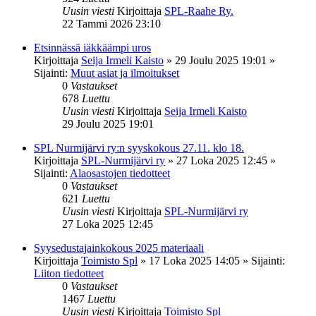
Uusin viesti
Kirjoittaja
SPL-Raahe Ry.
22 Tammi 2026 23:10
Etsinnässä iäkkäämpi uros
Kirjoittaja
Seija Irmeli Kaisto
»
29 Joulu 2025 19:01
»
Sijainti:
Muut asiat ja ilmoitukset
0
Vastaukset
678
Luettu
Uusin viesti
Kirjoittaja
Seija Irmeli Kaisto
29 Joulu 2025 19:01
SPL Nurmijärvi ry:n syyskokous 27.11. klo 18.
Kirjoittaja
SPL-Nurmijärvi ry
»
27 Loka 2025 12:45
»
Sijainti:
Alaosastojen tiedotteet
0
Vastaukset
621
Luettu
Uusin viesti
Kirjoittaja
SPL-Nurmijärvi ry
27 Loka 2025 12:45
Syysedustajainkokous 2025 materiaali
Kirjoittaja
Toimisto Spl
»
17 Loka 2025 14:05
» Sijainti:
Liiton tiedotteet
0
Vastaukset
1467
Luettu
Uusin viesti
Kirjoittaja
Toimisto Spl