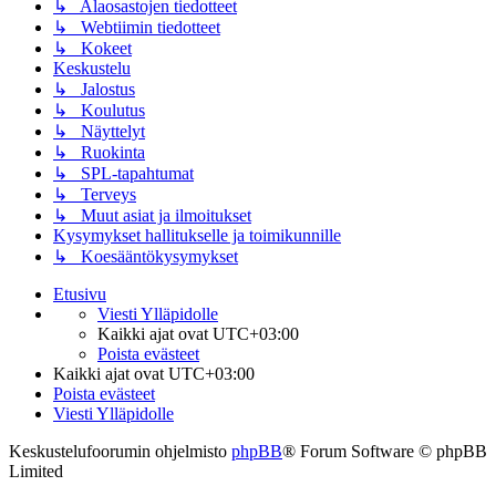
↳ Alaosastojen tiedotteet
↳ Webtiimin tiedotteet
↳ Kokeet
Keskustelu
↳ Jalostus
↳ Koulutus
↳ Näyttelyt
↳ Ruokinta
↳ SPL-tapahtumat
↳ Terveys
↳ Muut asiat ja ilmoitukset
Kysymykset hallitukselle ja toimikunnille
↳ Koesääntökysymykset
Etusivu
Viesti Ylläpidolle
Kaikki ajat ovat
UTC+03:00
Poista evästeet
Kaikki ajat ovat
UTC+03:00
Poista evästeet
Viesti Ylläpidolle
Keskustelufoorumin ohjelmisto
phpBB
® Forum Software © phpBB
Limited