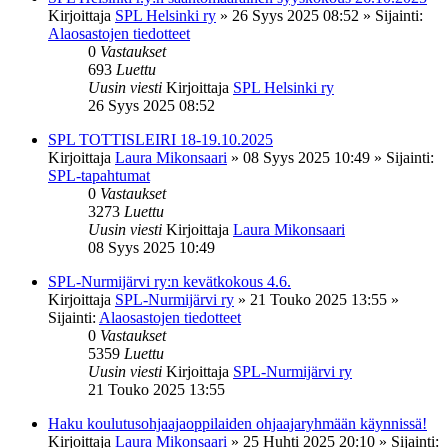
Kirjoittaja
SPL Helsinki ry
»
26 Syys 2025 08:52
» Sijainti:
Alaosastojen tiedotteet
0
Vastaukset
693
Luettu
Uusin viesti
Kirjoittaja
SPL Helsinki ry
26 Syys 2025 08:52
SPL TOTTISLEIRI 18-19.10.2025
Kirjoittaja
Laura Mikonsaari
»
08 Syys 2025 10:49
» Sijainti:
SPL-tapahtumat
0
Vastaukset
3273
Luettu
Uusin viesti
Kirjoittaja
Laura Mikonsaari
08 Syys 2025 10:49
SPL-Nurmijärvi ry:n kevätkokous 4.6.
Kirjoittaja
SPL-Nurmijärvi ry
»
21 Touko 2025 13:55
»
Sijainti:
Alaosastojen tiedotteet
0
Vastaukset
5359
Luettu
Uusin viesti
Kirjoittaja
SPL-Nurmijärvi ry
21 Touko 2025 13:55
Haku koulutusohjaajaoppilaiden ohjaajaryhmään käynnissä!
Kirjoittaja
Laura Mikonsaari
»
25 Huhti 2025 20:10
» Sijainti: