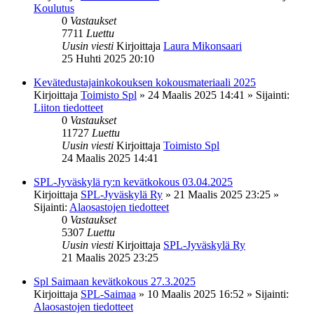
Koulutus
0
Vastaukset
7711
Luettu
Uusin viesti
Kirjoittaja
Laura Mikonsaari
25 Huhti 2025 20:10
Kevätedustajainkokouksen kokousmateriaali 2025
Kirjoittaja
Toimisto Spl
»
24 Maalis 2025 14:41
» Sijainti:
Liiton tiedotteet
0
Vastaukset
11727
Luettu
Uusin viesti
Kirjoittaja
Toimisto Spl
24 Maalis 2025 14:41
SPL-Jyväskylä ry:n kevätkokous 03.04.2025
Kirjoittaja
SPL-Jyväskylä Ry
»
21 Maalis 2025 23:25
»
Sijainti:
Alaosastojen tiedotteet
0
Vastaukset
5307
Luettu
Uusin viesti
Kirjoittaja
SPL-Jyväskylä Ry
21 Maalis 2025 23:25
Spl Saimaan kevätkokous 27.3.2025
Kirjoittaja
SPL-Saimaa
»
10 Maalis 2025 16:52
» Sijainti:
Alaosastojen tiedotteet