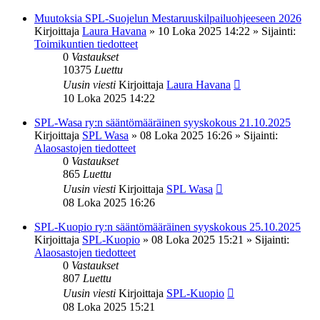
Muutoksia SPL-Suojelun Mestaruuskilpailuohjeeseen 2026
Kirjoittaja
Laura Havana
»
10 Loka 2025 14:22
» Sijainti:
Toimikuntien tiedotteet
0
Vastaukset
10375
Luettu
Uusin viesti
Kirjoittaja
Laura Havana
10 Loka 2025 14:22
SPL-Wasa ry:n sääntömääräinen syyskokous 21.10.2025
Kirjoittaja
SPL Wasa
»
08 Loka 2025 16:26
» Sijainti:
Alaosastojen tiedotteet
0
Vastaukset
865
Luettu
Uusin viesti
Kirjoittaja
SPL Wasa
08 Loka 2025 16:26
SPL-Kuopio ry:n sääntömääräinen syyskokous 25.10.2025
Kirjoittaja
SPL-Kuopio
»
08 Loka 2025 15:21
» Sijainti:
Alaosastojen tiedotteet
0
Vastaukset
807
Luettu
Uusin viesti
Kirjoittaja
SPL-Kuopio
08 Loka 2025 15:21