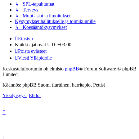
↳ SPL-tapahtumat
↳ Terveys
↳ Muut asiat ja ilmoitukset
Kysymykset hallitukselle ja toimikunnille
↳ Koesääntökysymykset
Etusivu
Kaikki ajat ovat
UTC+03:00
Poista evästeet
Viesti Ylläpidolle
Keskustelufoorumin ohjelmisto
phpBB
® Forum Software © phpBB
Limited
Käännös: phpBB Suomi (lurttinen, harritapio, Pettis)
Yksityisyys
|
Ehdot