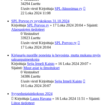
34294
Luettu
Uusin viesti
Kirjoittaja
SPL-Itäuusimaa ry
22 Loka 2024 11:08
SPL Porvoo ry syyskokous 31.10.2024
Kirjoittaja
SPL Porvoo ry
»
17 Loka 2024 20:04
» Sijainti:
Alaosastojen tiedotteet
0
Vastaukset
33923
Luettu
Uusin viesti
Kirjoittaja
SPL Porvoo ry
17 Loka 2024 20:04
Kirjasarja nuorille poneista ja hevosista, mutta mukana myös
saksanpaimenkoira
Kirjoittaja
Seija Irmeli Kaisto
»
16 Loka 2024 20:07
»
Sijainti:
Muut asiat ja ilmoitukset
0
Vastaukset
34386
Luettu
Uusin viesti
Kirjoittaja
Seija Irmeli Kaisto
16 Loka 2024 20:07
Syysedustajainkokous 2024
Kirjoittaja
Laura Havana
»
16 Loka 2024 11:51
» Sijainti:
Liiton tiedotteet