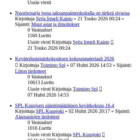
Uusin viesti
Nuorisosarja jossa saksanpaimenkoiralla on tärkeä sivuosa
Kirjoittaja
Seija Irmeli Kaisto
»
21 Touko 2026 00:24
»
Sijainti:
Muut asiat ja ilmoitukset
0
Vastaukset
1160
Luettu
Uusin viesti
Kirjoittaja
Seija Irmeli Kaisto
21 Touko 2026 00:24
Kevätedustajainkokouksen kokousmateriaali 2026
Kirjoittaja
Toimisto Spl
»
07 Huhti 2026 14:53
» Sijainti:
Liiton tiedotteet
0
Vastaukset
10613
Luettu
Uusin viesti
Kirjoittaja
Toimisto Spl
07 Huhti 2026 14:53
SPL Kuusjoen sääntömääräinen kevätkokous 16.4
Kirjoittaja
SPL Kuusjoki
»
02 Huhti 2026 20:17
» Sijainti:
Alaosastojen tiedotteet
0
Vastaukset
1016
Luettu
Uusin viesti
Kirjoittaja
SPL Kuusjoki