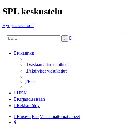
SPL keskustelu
Hyppää sisältöön
Tarkennettu
Etsi
haku
Pikalinkit
Vastaamattomat aiheet
Aktiiviset viestiketjut
Etsi
UKK
Kirjaudu sisään
Rekisteröidy
Etusivu
Etsi
Vastaamattomat aiheet
Etsi