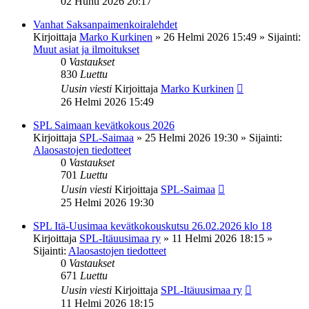
02 Huhti 2026 20:17
Vanhat Saksanpaimenkoiralehdet
Kirjoittaja
Marko Kurkinen
»
26 Helmi 2026 15:49
» Sijainti:
Muut asiat ja ilmoitukset
0
Vastaukset
830
Luettu
Uusin viesti
Kirjoittaja
Marko Kurkinen
26 Helmi 2026 15:49
SPL Saimaan kevätkokous 2026
Kirjoittaja
SPL-Saimaa
»
25 Helmi 2026 19:30
» Sijainti:
Alaosastojen tiedotteet
0
Vastaukset
701
Luettu
Uusin viesti
Kirjoittaja
SPL-Saimaa
25 Helmi 2026 19:30
SPL Itä-Uusimaa kevätkokouskutsu 26.02.2026 klo 18
Kirjoittaja
SPL-Itäuusimaa ry
»
11 Helmi 2026 18:15
»
Sijainti:
Alaosastojen tiedotteet
0
Vastaukset
671
Luettu
Uusin viesti
Kirjoittaja
SPL-Itäuusimaa ry
11 Helmi 2026 18:15