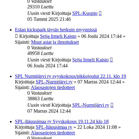
0
Vastaukset
29310
Luettu
Uusin viesti
Kirjoittaja
SPL-Kuopio
05 Tammi 2025 21:46
Eslan kickspark täysin herkuin myynnissä
Kirjoittaja
Seija Irmeli Kaisto
»
06 Joulu 2024 17:44
»
Sijainti:
Muut asiat ja ilmoitukset
0
Vastaukset
49958
Luettu
Uusin viesti
Kirjoittaja
Seija Irmeli Kaisto
06 Joulu 2024 17:44
SPL Nurmijärvi ry syyskokous/pikkujoulut 22.11. klo 19
Kirjoittaja
SPL-Nurmijärvi ry
»
07 Marras 2024 12:44
»
Sijainti:
Alaosastojen tiedotteet
0
Vastaukset
38863
Luettu
Uusin viesti
Kirjoittaja
SPL-Nurmijärvi ry
07 Marras 2024 12:44
SPL-Itäuusimaa ry Syyskokous 19.11.24 klo 18
Kirjoittaja
SPL-Itäuusimaa ry
»
22 Loka 2024 11:08
»
Sijainti:
Alaosastojen tiedotteet
0
Vastaukset