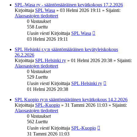
SPL-Wasa ry - sääntömääräinen kevätkokous 17.2.2026
Kirjoittaja
SPL Wasa
»
03 Helmi 2026 19:11
» Sijainti:
Alaosastojen tiedotteet
0
Vastaukset
558
Luettu
Uusin viesti
Kirjoittaja
SPL Wasa
03 Helmi 2026 19:11
SPL Helsinki r.y:n sääntömääräinen kevätyleiskokous
26.2.2026
Kirjoittaja
SPL Helsinki ry
»
01 Helmi 2026 20:38
» Sijainti:
Alaosastojen tiedotteet
0
Vastaukset
529
Luettu
Uusin viesti
Kirjoittaja
SPL Helsinki ry
01 Helmi 2026 20:38
SPL Kuopio ry:n sääntömääräinen kevätkokous 14.2.2026
Kirjoittaja
SPL-Kuopio
»
31 Tammi 2026 11:03
» Sijainti:
Alaosastojen tiedotteet
0
Vastaukset
562
Luettu
Uusin viesti
Kirjoittaja
SPL-Kuopio
31 Tammi 2026 11:03