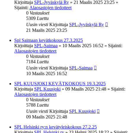
Kirjoittaja
SPL-Jyväskylä Ry
»
21 Maalis 2025 23:25
»
Sijainti:
Alaosastojen tiedotteet
0
Vastaukset
5309
Luettu
Uusin viesti
Kirjoittaja
SPL-Jyväskylä Ry
21 Maalis 2025 23:25
Spl Saimaan kevätkokous 27.3.2025
Kirjoittaja
SPL-Saimaa
»
10 Maalis 2025 16:52
» Sijainti:
Alaosastojen tiedotteet
0
Vastaukset
7184
Luettu
Uusin viesti
Kirjoittaja
SPL-Saimaa
10 Maalis 2025 16:52
SPL KUUSJOKI KEVÄTKOKOUS 19.3.2025
Kirjoittaja
SPL Kuusjoki
»
09 Maalis 2025 21:48
» Sijainti:
Alaosastojen tiedotteet
0
Vastaukset
5788
Luettu
Uusin viesti
Kirjoittaja
SPL Kuusjoki
09 Maalis 2025 21:48
SPL Helsinki ry:n kevätyleiskokous 27.2.25
Kirjoittaja
SPL Helsinki ry
»
23 Helmi 2025 18:22
» Sijainti: