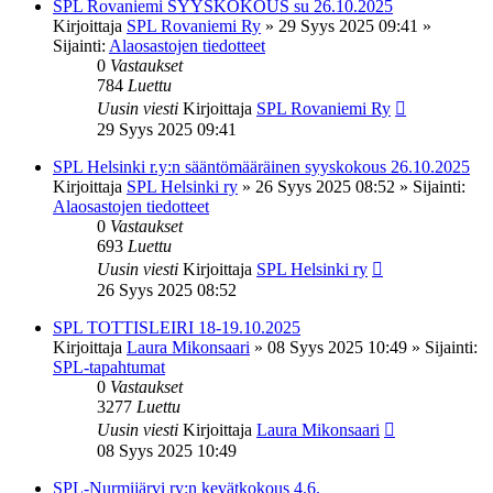
SPL Rovaniemi SYYSKOKOUS su 26.10.2025
Kirjoittaja
SPL Rovaniemi Ry
»
29 Syys 2025 09:41
»
Sijainti:
Alaosastojen tiedotteet
0
Vastaukset
784
Luettu
Uusin viesti
Kirjoittaja
SPL Rovaniemi Ry
29 Syys 2025 09:41
SPL Helsinki r.y:n sääntömääräinen syyskokous 26.10.2025
Kirjoittaja
SPL Helsinki ry
»
26 Syys 2025 08:52
» Sijainti:
Alaosastojen tiedotteet
0
Vastaukset
693
Luettu
Uusin viesti
Kirjoittaja
SPL Helsinki ry
26 Syys 2025 08:52
SPL TOTTISLEIRI 18-19.10.2025
Kirjoittaja
Laura Mikonsaari
»
08 Syys 2025 10:49
» Sijainti:
SPL-tapahtumat
0
Vastaukset
3277
Luettu
Uusin viesti
Kirjoittaja
Laura Mikonsaari
08 Syys 2025 10:49
SPL-Nurmijärvi ry:n kevätkokous 4.6.