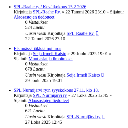
SPL-Raahe ry / Kevätkokous 15.2.2026
Kirjoittaja
SPL-Raahe Ry.
»
22 Tammi 2026 23:10
» Sijainti:
Alaosastojen tiedotteet
0
Vastaukset
524
Luettu
Uusin viesti
Kirjoittaja
SPL-Raahe Ry.
22 Tammi 2026 23:10
Etsinnässä iäkkäämpi uros
Kirjoittaja
Seija Irmeli Kaisto
»
29 Joulu 2025 19:01
»
Sijainti:
Muut asiat ja ilmoitukset
0
Vastaukset
678
Luettu
Uusin viesti
Kirjoittaja
Seija Irmeli Kaisto
29 Joulu 2025 19:01
SPL Nurmijärvi ry:n syyskokous 27.11. klo 18.
Kirjoittaja
SPL-Nurmijärvi ry
»
27 Loka 2025 12:45
»
Sijainti:
Alaosastojen tiedotteet
0
Vastaukset
621
Luettu
Uusin viesti
Kirjoittaja
SPL-Nurmijärvi ry
27 Loka 2025 12:45