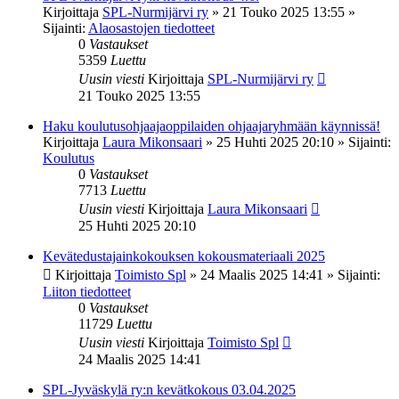
Kirjoittaja
SPL-Nurmijärvi ry
»
21 Touko 2025 13:55
»
Sijainti:
Alaosastojen tiedotteet
0
Vastaukset
5359
Luettu
Uusin viesti
Kirjoittaja
SPL-Nurmijärvi ry
21 Touko 2025 13:55
Haku koulutusohjaajaoppilaiden ohjaajaryhmään käynnissä!
Kirjoittaja
Laura Mikonsaari
»
25 Huhti 2025 20:10
» Sijainti:
Koulutus
0
Vastaukset
7713
Luettu
Uusin viesti
Kirjoittaja
Laura Mikonsaari
25 Huhti 2025 20:10
Kevätedustajainkokouksen kokousmateriaali 2025
Kirjoittaja
Toimisto Spl
»
24 Maalis 2025 14:41
» Sijainti:
Liiton tiedotteet
0
Vastaukset
11729
Luettu
Uusin viesti
Kirjoittaja
Toimisto Spl
24 Maalis 2025 14:41
SPL-Jyväskylä ry:n kevätkokous 03.04.2025