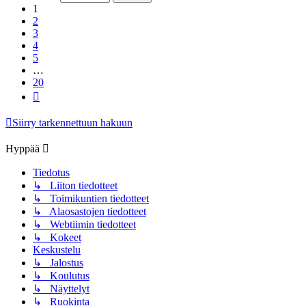
1
2
3
4
5
…
20
Seuraava
Siirry tarkennettuun hakuun
Hyppää
Tiedotus
↳ Liiton tiedotteet
↳ Toimikuntien tiedotteet
↳ Alaosastojen tiedotteet
↳ Webtiimin tiedotteet
↳ Kokeet
Keskustelu
↳ Jalostus
↳ Koulutus
↳ Näyttelyt
↳ Ruokinta