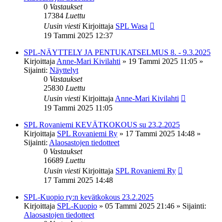
0
Vastaukset
17384
Luettu
Uusin viesti
Kirjoittaja
SPL Wasa
19 Tammi 2025 12:37
SPL-NÄYTTELY JA PENTUKATSELMUS 8. - 9.3.2025
Kirjoittaja
Anne-Mari Kivilahti
»
19 Tammi 2025 11:05
»
Sijainti:
Näyttelyt
0
Vastaukset
25830
Luettu
Uusin viesti
Kirjoittaja
Anne-Mari Kivilahti
19 Tammi 2025 11:05
SPL Rovaniemi KEVÄTKOKOUS su 23.2.2025
Kirjoittaja
SPL Rovaniemi Ry
»
17 Tammi 2025 14:48
»
Sijainti:
Alaosastojen tiedotteet
0
Vastaukset
16689
Luettu
Uusin viesti
Kirjoittaja
SPL Rovaniemi Ry
17 Tammi 2025 14:48
SPL-Kuopio ry:n kevätkokous 23.2.2025
Kirjoittaja
SPL-Kuopio
»
05 Tammi 2025 21:46
» Sijainti:
Alaosastojen tiedotteet