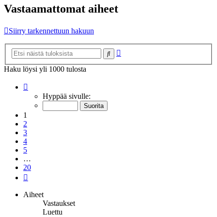
Vastaamattomat aiheet
Siirry tarkennettuun hakuun
Tarkennettu
Etsi
haku
Haku löysi yli 1000 tulosta
Sivu
1
/
20
Hyppää sivulle:
1
2
3
4
5
…
20
Seuraava
Aiheet
Vastaukset
Luettu