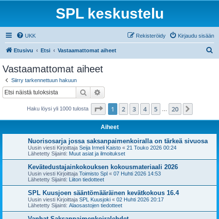
SPL keskustelu
UKK
Rekisteröidy
Kirjaudu sisään
E
Etusivu
Etsi
Vastaamattomat aiheet
t
Vastaamattomat aiheet
s
Siirry tarkennettuun hakuun
i
Etsi
Tarkennettu haku
Sivu
1
/
20
1
2
3
4
5
20
Seuraa
Haku löysi yli 1000 tulosta
…
Aiheet
Nuorisosarja jossa saksanpaimenkoiralla on tärkeä sivuosa
Uusin viesti Kirjoittaja
Seija Irmeli Kaisto
«
21 Touko 2026 00:24
Lähetetty Sijainti:
Muut asiat ja ilmoitukset
Kevätedustajainkokouksen kokousmateriaali 2026
Uusin viesti Kirjoittaja
Toimisto Spl
«
07 Huhti 2026 14:53
Lähetetty Sijainti:
Liiton tiedotteet
SPL Kuusjoen sääntömääräinen kevätkokous 16.4
Uusin viesti Kirjoittaja
SPL Kuusjoki
«
02 Huhti 2026 20:17
Lähetetty Sijainti:
Alaosastojen tiedotteet
Vanhat Saksanpaimenkoiralehdet