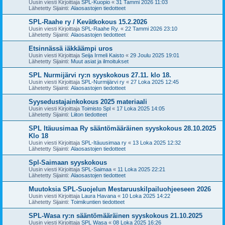
Uusin viesti Kirjoittaja
SPL-Kuopio
«
31 Tammi 2026 11:03
Lähetetty Sijainti:
Alaosastojen tiedotteet
SPL-Raahe ry / Kevätkokous 15.2.2026
Uusin viesti Kirjoittaja
SPL-Raahe Ry.
«
22 Tammi 2026 23:10
Lähetetty Sijainti:
Alaosastojen tiedotteet
Etsinnässä iäkkäämpi uros
Uusin viesti Kirjoittaja
Seija Irmeli Kaisto
«
29 Joulu 2025 19:01
Lähetetty Sijainti:
Muut asiat ja ilmoitukset
SPL Nurmijärvi ry:n syyskokous 27.11. klo 18.
Uusin viesti Kirjoittaja
SPL-Nurmijärvi ry
«
27 Loka 2025 12:45
Lähetetty Sijainti:
Alaosastojen tiedotteet
Syysedustajainkokous 2025 materiaali
Uusin viesti Kirjoittaja
Toimisto Spl
«
17 Loka 2025 14:05
Lähetetty Sijainti:
Liiton tiedotteet
SPL Itäuusimaa Ry sääntömääräinen syyskokous 28.10.2025
Klo 18
Uusin viesti Kirjoittaja
SPL-Itäuusimaa ry
«
13 Loka 2025 12:32
Lähetetty Sijainti:
Alaosastojen tiedotteet
Spl-Saimaan syyskokous
Uusin viesti Kirjoittaja
SPL-Saimaa
«
11 Loka 2025 22:21
Lähetetty Sijainti:
Alaosastojen tiedotteet
Muutoksia SPL-Suojelun Mestaruuskilpailuohjeeseen 2026
Uusin viesti Kirjoittaja
Laura Havana
«
10 Loka 2025 14:22
Lähetetty Sijainti:
Toimikuntien tiedotteet
SPL-Wasa ry:n sääntömääräinen syyskokous 21.10.2025
Uusin viesti Kirjoittaja
SPL Wasa
«
08 Loka 2025 16:26