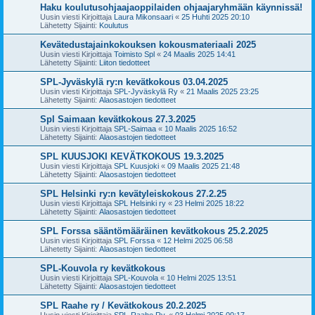
Haku koulutusohjaajaoppilaiden ohjaajaryhmään käynnissä!
Uusin viesti Kirjoittaja
Laura Mikonsaari
«
25 Huhti 2025 20:10
Lähetetty Sijainti:
Koulutus
Kevätedustajainkokouksen kokousmateriaali 2025
Uusin viesti Kirjoittaja
Toimisto Spl
«
24 Maalis 2025 14:41
Lähetetty Sijainti:
Liiton tiedotteet
SPL-Jyväskylä ry:n kevätkokous 03.04.2025
Uusin viesti Kirjoittaja
SPL-Jyväskylä Ry
«
21 Maalis 2025 23:25
Lähetetty Sijainti:
Alaosastojen tiedotteet
Spl Saimaan kevätkokous 27.3.2025
Uusin viesti Kirjoittaja
SPL-Saimaa
«
10 Maalis 2025 16:52
Lähetetty Sijainti:
Alaosastojen tiedotteet
SPL KUUSJOKI KEVÄTKOKOUS 19.3.2025
Uusin viesti Kirjoittaja
SPL Kuusjoki
«
09 Maalis 2025 21:48
Lähetetty Sijainti:
Alaosastojen tiedotteet
SPL Helsinki ry:n kevätyleiskokous 27.2.25
Uusin viesti Kirjoittaja
SPL Helsinki ry
«
23 Helmi 2025 18:22
Lähetetty Sijainti:
Alaosastojen tiedotteet
SPL Forssa sääntömääräinen kevätkokous 25.2.2025
Uusin viesti Kirjoittaja
SPL Forssa
«
12 Helmi 2025 06:58
Lähetetty Sijainti:
Alaosastojen tiedotteet
SPL-Kouvola ry kevätkokous
Uusin viesti Kirjoittaja
SPL-Kouvola
«
10 Helmi 2025 13:51
Lähetetty Sijainti:
Alaosastojen tiedotteet
SPL Raahe ry / Kevätkokous 20.2.2025
Uusin viesti Kirjoittaja
SPL-Raahe Ry.
«
03 Helmi 2025 00:17