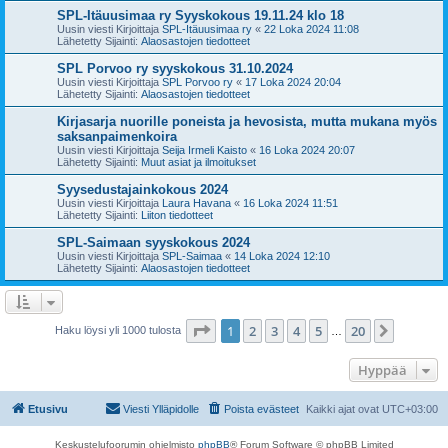
SPL-Itäuusimaa ry Syyskokous 19.11.24 klo 18
Uusin viesti Kirjoittaja
SPL-Itäuusimaa ry
«
22 Loka 2024 11:08
Lähetetty Sijainti:
Alaosastojen tiedotteet
SPL Porvoo ry syyskokous 31.10.2024
Uusin viesti Kirjoittaja
SPL Porvoo ry
«
17 Loka 2024 20:04
Lähetetty Sijainti:
Alaosastojen tiedotteet
Kirjasarja nuorille poneista ja hevosista, mutta mukana myös
saksanpaimenkoira
Uusin viesti Kirjoittaja
Seija Irmeli Kaisto
«
16 Loka 2024 20:07
Lähetetty Sijainti:
Muut asiat ja ilmoitukset
Syysedustajainkokous 2024
Uusin viesti Kirjoittaja
Laura Havana
«
16 Loka 2024 11:51
Lähetetty Sijainti:
Liiton tiedotteet
SPL-Saimaan syyskokous 2024
Uusin viesti Kirjoittaja
SPL-Saimaa
«
14 Loka 2024 12:10
Lähetetty Sijainti:
Alaosastojen tiedotteet
Sivu
1
/
20
1
2
3
4
5
20
Seuraa
Haku löysi yli 1000 tulosta
…
Hyppää
Etusivu
Viesti Ylläpidolle
Poista evästeet
Kaikki ajat ovat
UTC+03:00
Keskustelufoorumin ohjelmisto
phpBB
® Forum Software © phpBB Limited