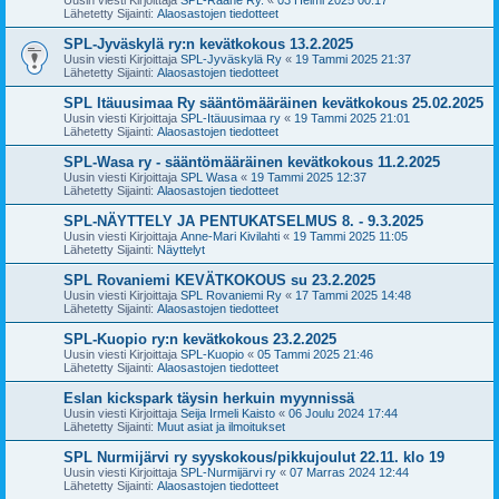
Lähetetty Sijainti:
Alaosastojen tiedotteet
SPL-Jyväskylä ry:n kevätkokous 13.2.2025
Uusin viesti Kirjoittaja
SPL-Jyväskylä Ry
«
19 Tammi 2025 21:37
Lähetetty Sijainti:
Alaosastojen tiedotteet
SPL Itäuusimaa Ry sääntömääräinen kevätkokous 25.02.2025
Uusin viesti Kirjoittaja
SPL-Itäuusimaa ry
«
19 Tammi 2025 21:01
Lähetetty Sijainti:
Alaosastojen tiedotteet
SPL-Wasa ry - sääntömääräinen kevätkokous 11.2.2025
Uusin viesti Kirjoittaja
SPL Wasa
«
19 Tammi 2025 12:37
Lähetetty Sijainti:
Alaosastojen tiedotteet
SPL-NÄYTTELY JA PENTUKATSELMUS 8. - 9.3.2025
Uusin viesti Kirjoittaja
Anne-Mari Kivilahti
«
19 Tammi 2025 11:05
Lähetetty Sijainti:
Näyttelyt
SPL Rovaniemi KEVÄTKOKOUS su 23.2.2025
Uusin viesti Kirjoittaja
SPL Rovaniemi Ry
«
17 Tammi 2025 14:48
Lähetetty Sijainti:
Alaosastojen tiedotteet
SPL-Kuopio ry:n kevätkokous 23.2.2025
Uusin viesti Kirjoittaja
SPL-Kuopio
«
05 Tammi 2025 21:46
Lähetetty Sijainti:
Alaosastojen tiedotteet
Eslan kickspark täysin herkuin myynnissä
Uusin viesti Kirjoittaja
Seija Irmeli Kaisto
«
06 Joulu 2024 17:44
Lähetetty Sijainti:
Muut asiat ja ilmoitukset
SPL Nurmijärvi ry syyskokous/pikkujoulut 22.11. klo 19
Uusin viesti Kirjoittaja
SPL-Nurmijärvi ry
«
07 Marras 2024 12:44
Lähetetty Sijainti:
Alaosastojen tiedotteet