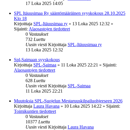
17 Loka 2025 14:05
SPL Itäuusimaa Ry sääntömääräinen syyskokous 28.10.2025
Klo 18
Kirjoittaja
SPL-Itäuusimaa ry
»
13 Loka 2025 12:32
»
Sijainti:
Alaosastojen tiedotteet
0
Vastaukset
732
Luettu
Uusin viesti
Kirjoittaja
SPL-Itäuusimaa ry
13 Loka 2025 12:32
Spl-Saimaan syyskokous
Kirjoittaja
SPL-Saimaa
»
11 Loka 2025 22:21
» Sijainti:
Alaosastojen tiedotteet
0
Vastaukset
628
Luettu
Uusin viesti
Kirjoittaja
SPL-Saimaa
11 Loka 2025 22:21
Muutoksia SPL-Suojelun Mestaruuskilpailuohjeeseen 2026
Kirjoittaja
Laura Havana
»
10 Loka 2025 14:22
» Sijainti:
Toimikuntien tiedotteet
0
Vastaukset
10377
Luettu
Uusin viesti
Kirjoittaja
Laura Havana