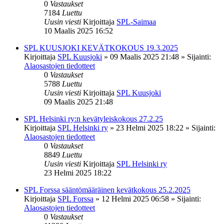
0
Vastaukset
7184
Luettu
Uusin viesti
Kirjoittaja
SPL-Saimaa
10 Maalis 2025 16:52
SPL KUUSJOKI KEVÄTKOKOUS 19.3.2025
Kirjoittaja
SPL Kuusjoki
»
09 Maalis 2025 21:48
» Sijainti:
Alaosastojen tiedotteet
0
Vastaukset
5788
Luettu
Uusin viesti
Kirjoittaja
SPL Kuusjoki
09 Maalis 2025 21:48
SPL Helsinki ry:n kevätyleiskokous 27.2.25
Kirjoittaja
SPL Helsinki ry
»
23 Helmi 2025 18:22
» Sijainti:
Alaosastojen tiedotteet
0
Vastaukset
8849
Luettu
Uusin viesti
Kirjoittaja
SPL Helsinki ry
23 Helmi 2025 18:22
SPL Forssa sääntömääräinen kevätkokous 25.2.2025
Kirjoittaja
SPL Forssa
»
12 Helmi 2025 06:58
» Sijainti:
Alaosastojen tiedotteet
0
Vastaukset