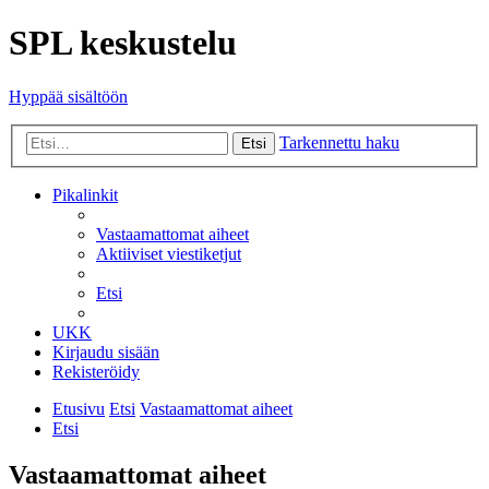
SPL keskustelu
Hyppää sisältöön
Tarkennettu haku
Etsi
Pikalinkit
Vastaamattomat aiheet
Aktiiviset viestiketjut
Etsi
UKK
Kirjaudu sisään
Rekisteröidy
Etusivu
Etsi
Vastaamattomat aiheet
Etsi
Vastaamattomat aiheet