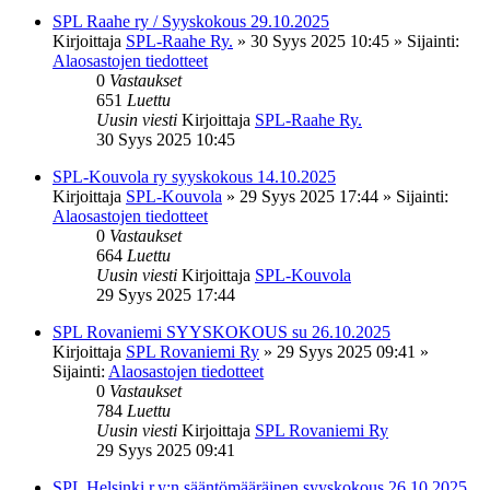
SPL Raahe ry / Syyskokous 29.10.2025
Kirjoittaja
SPL-Raahe Ry.
»
30 Syys 2025 10:45
» Sijainti:
Alaosastojen tiedotteet
0
Vastaukset
651
Luettu
Uusin viesti
Kirjoittaja
SPL-Raahe Ry.
30 Syys 2025 10:45
SPL-Kouvola ry syyskokous 14.10.2025
Kirjoittaja
SPL-Kouvola
»
29 Syys 2025 17:44
» Sijainti:
Alaosastojen tiedotteet
0
Vastaukset
664
Luettu
Uusin viesti
Kirjoittaja
SPL-Kouvola
29 Syys 2025 17:44
SPL Rovaniemi SYYSKOKOUS su 26.10.2025
Kirjoittaja
SPL Rovaniemi Ry
»
29 Syys 2025 09:41
»
Sijainti:
Alaosastojen tiedotteet
0
Vastaukset
784
Luettu
Uusin viesti
Kirjoittaja
SPL Rovaniemi Ry
29 Syys 2025 09:41
SPL Helsinki r.y:n sääntömääräinen syyskokous 26.10.2025