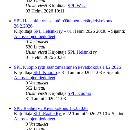
558
Luettu
Uusin viesti
Kirjoittaja
SPL Wasa
03 Helmi 2026 19:11
SPL Helsinki r.y:n sääntömääräinen kevätyleiskokous
26.2.2026
Kirjoittaja
SPL Helsinki ry
»
01 Helmi 2026 20:38
» Sijainti:
Alaosastojen tiedotteet
0
Vastaukset
530
Luettu
Uusin viesti
Kirjoittaja
SPL Helsinki ry
01 Helmi 2026 20:38
SPL Kuopio ry:n sääntömääräinen kevätkokous 14.2.2026
Kirjoittaja
SPL-Kuopio
»
31 Tammi 2026 11:03
» Sijainti:
Alaosastojen tiedotteet
0
Vastaukset
562
Luettu
Uusin viesti
Kirjoittaja
SPL-Kuopio
31 Tammi 2026 11:03
SPL-Raahe ry / Kevätkokous 15.2.2026
Kirjoittaja
SPL-Raahe Ry.
»
22 Tammi 2026 23:10
» Sijainti:
Alaosastojen tiedotteet
0
Vastaukset
524
Luettu