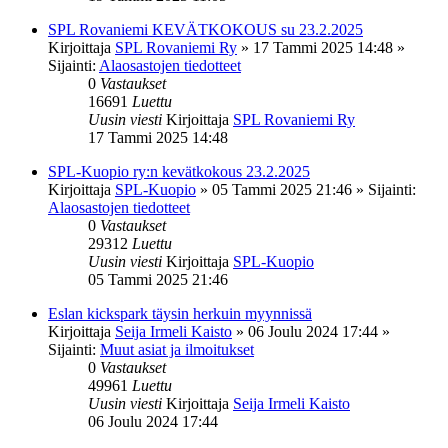
SPL Rovaniemi KEVÄTKOKOUS su 23.2.2025
Kirjoittaja
SPL Rovaniemi Ry
»
17 Tammi 2025 14:48
»
Sijainti:
Alaosastojen tiedotteet
0
Vastaukset
16691
Luettu
Uusin viesti
Kirjoittaja
SPL Rovaniemi Ry
17 Tammi 2025 14:48
SPL-Kuopio ry:n kevätkokous 23.2.2025
Kirjoittaja
SPL-Kuopio
»
05 Tammi 2025 21:46
» Sijainti:
Alaosastojen tiedotteet
0
Vastaukset
29312
Luettu
Uusin viesti
Kirjoittaja
SPL-Kuopio
05 Tammi 2025 21:46
Eslan kickspark täysin herkuin myynnissä
Kirjoittaja
Seija Irmeli Kaisto
»
06 Joulu 2024 17:44
»
Sijainti:
Muut asiat ja ilmoitukset
0
Vastaukset
49961
Luettu
Uusin viesti
Kirjoittaja
Seija Irmeli Kaisto
06 Joulu 2024 17:44