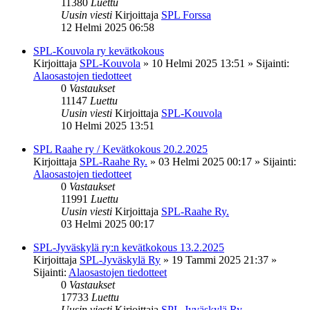
11380
Luettu
Uusin viesti
Kirjoittaja
SPL Forssa
12 Helmi 2025 06:58
SPL-Kouvola ry kevätkokous
Kirjoittaja
SPL-Kouvola
»
10 Helmi 2025 13:51
» Sijainti:
Alaosastojen tiedotteet
0
Vastaukset
11147
Luettu
Uusin viesti
Kirjoittaja
SPL-Kouvola
10 Helmi 2025 13:51
SPL Raahe ry / Kevätkokous 20.2.2025
Kirjoittaja
SPL-Raahe Ry.
»
03 Helmi 2025 00:17
» Sijainti:
Alaosastojen tiedotteet
0
Vastaukset
11991
Luettu
Uusin viesti
Kirjoittaja
SPL-Raahe Ry.
03 Helmi 2025 00:17
SPL-Jyväskylä ry:n kevätkokous 13.2.2025
Kirjoittaja
SPL-Jyväskylä Ry
»
19 Tammi 2025 21:37
»
Sijainti:
Alaosastojen tiedotteet
0
Vastaukset
17733
Luettu
Uusin viesti
Kirjoittaja
SPL-Jyväskylä Ry