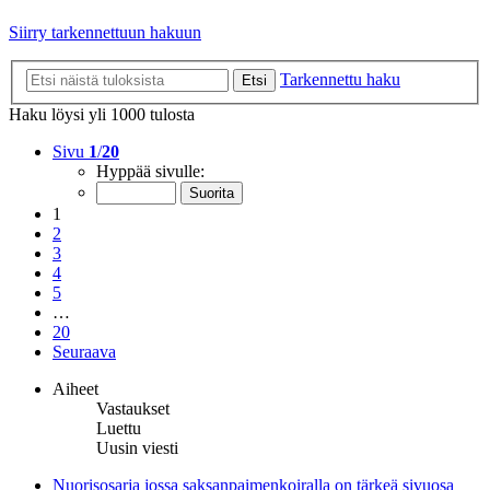
Siirry tarkennettuun hakuun
Tarkennettu haku
Etsi
Haku löysi yli 1000 tulosta
Sivu
1
/
20
Hyppää sivulle:
1
2
3
4
5
…
20
Seuraava
Aiheet
Vastaukset
Luettu
Uusin viesti
Nuorisosarja jossa saksanpaimenkoiralla on tärkeä sivuosa