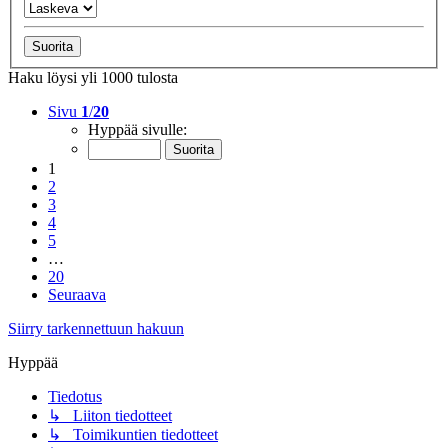
Haku löysi yli 1000 tulosta
Sivu
1
/
20
Hyppää sivulle:
1
2
3
4
5
…
20
Seuraava
Siirry tarkennettuun hakuun
Hyppää
Tiedotus
↳ Liiton tiedotteet
↳ Toimikuntien tiedotteet