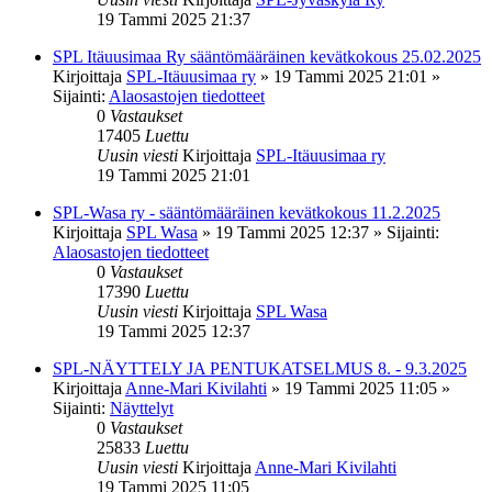
19 Tammi 2025 21:37
SPL Itäuusimaa Ry sääntömääräinen kevätkokous 25.02.2025
Kirjoittaja
SPL-Itäuusimaa ry
»
19 Tammi 2025 21:01
»
Sijainti:
Alaosastojen tiedotteet
0
Vastaukset
17405
Luettu
Uusin viesti
Kirjoittaja
SPL-Itäuusimaa ry
19 Tammi 2025 21:01
SPL-Wasa ry - sääntömääräinen kevätkokous 11.2.2025
Kirjoittaja
SPL Wasa
»
19 Tammi 2025 12:37
» Sijainti:
Alaosastojen tiedotteet
0
Vastaukset
17390
Luettu
Uusin viesti
Kirjoittaja
SPL Wasa
19 Tammi 2025 12:37
SPL-NÄYTTELY JA PENTUKATSELMUS 8. - 9.3.2025
Kirjoittaja
Anne-Mari Kivilahti
»
19 Tammi 2025 11:05
»
Sijainti:
Näyttelyt
0
Vastaukset
25833
Luettu
Uusin viesti
Kirjoittaja
Anne-Mari Kivilahti
19 Tammi 2025 11:05