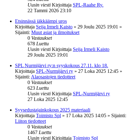
Uusin viesti
Kirjoittaja
SPL-Raahe Ry.
22 Tammi 2026 23:10
Etsinnässä iäkkäämpi uros
Kirjoittaja
Seija Irmeli Kaisto
»
29 Joulu 2025 19:01
»
Sijainti:
Muut asiat ja ilmoitukset
0
Vastaukset
678
Luettu
Uusin viesti
Kirjoittaja
Seija Irmeli Kaisto
29 Joulu 2025 19:01
SPL Nurmijärvi ry:n syyskokous 27.11. klo 18.
Kirjoittaja
SPL-Nurmijärvi ry
»
27 Loka 2025 12:45
»
Sijainti:
Alaosastojen tiedotteet
0
Vastaukset
623
Luettu
Uusin viesti
Kirjoittaja
SPL-Nurmijärvi ry
27 Loka 2025 12:45
Syysedustajainkokous 2025 materiaali
Kirjoittaja
Toimisto Spl
»
17 Loka 2025 14:05
» Sijainti:
Liiton tiedotteet
0
Vastaukset
1467
Luettu
Uusin viesti
Kirjoittaja
Toimisto Spl