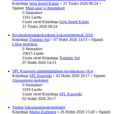
Kirjoittaja
Seija Irmeli Kaisto
»
21 Touko 2026 00:24
»
Sijainti:
Muut asiat ja ilmoitukset
0
Vastaukset
1161
Luettu
Uusin viesti
Kirjoittaja
Seija Irmeli Kaisto
21 Touko 2026 00:24
Kevätedustajainkokouksen kokousmateriaali 2026
Kirjoittaja
Toimisto Spl
»
07 Huhti 2026 14:53
» Sijainti:
Liiton tiedotteet
0
Vastaukset
10615
Luettu
Uusin viesti
Kirjoittaja
Toimisto Spl
07 Huhti 2026 14:53
SPL Kuusjoen sääntömääräinen kevätkokous 16.4
Kirjoittaja
SPL Kuusjoki
»
02 Huhti 2026 20:17
» Sijainti:
Alaosastojen tiedotteet
0
Vastaukset
1019
Luettu
Uusin viesti
Kirjoittaja
SPL Kuusjoki
02 Huhti 2026 20:17
Vanhat Saksanpaimenkoiralehdet
Kirjoittaja
Marko Kurkinen
»
26 Helmi 2026 15:49
» Sijainti: