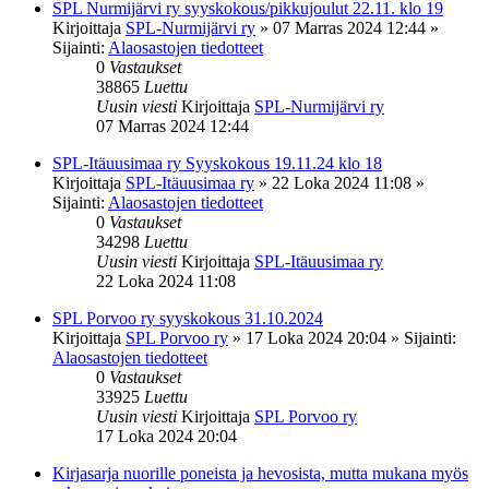
SPL Nurmijärvi ry syyskokous/pikkujoulut 22.11. klo 19
Kirjoittaja
SPL-Nurmijärvi ry
»
07 Marras 2024 12:44
»
Sijainti:
Alaosastojen tiedotteet
0
Vastaukset
38865
Luettu
Uusin viesti
Kirjoittaja
SPL-Nurmijärvi ry
07 Marras 2024 12:44
SPL-Itäuusimaa ry Syyskokous 19.11.24 klo 18
Kirjoittaja
SPL-Itäuusimaa ry
»
22 Loka 2024 11:08
»
Sijainti:
Alaosastojen tiedotteet
0
Vastaukset
34298
Luettu
Uusin viesti
Kirjoittaja
SPL-Itäuusimaa ry
22 Loka 2024 11:08
SPL Porvoo ry syyskokous 31.10.2024
Kirjoittaja
SPL Porvoo ry
»
17 Loka 2024 20:04
» Sijainti:
Alaosastojen tiedotteet
0
Vastaukset
33925
Luettu
Uusin viesti
Kirjoittaja
SPL Porvoo ry
17 Loka 2024 20:04
Kirjasarja nuorille poneista ja hevosista, mutta mukana myös