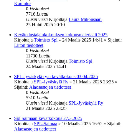
Koulutus
0
Vastaukset
7716
Luettu
Uusin viesti
Kirjoittaja
Laura Mikonsaari
25 Huhti 2025 20:10
Kevätedustajainkokouksen kokousmateriaali 2025
Kirjoittaja
Toimisto Spl
»
24 Maalis 2025 14:41
» Sijainti:
Liiton tiedotteet
0
Vastaukset
11730
Luettu
Uusin viesti
Kirjoittaja
Toimisto Spl
24 Maalis 2025 14:41
SPL-Jyväskylä ry:n kevätkokous 03.04.2025
Kirjoittaja
SPL-Jyväskylä Ry
»
21 Maalis 2025 23:25
»
Sijainti:
Alaosastojen tiedotteet
0
Vastaukset
5310
Luettu
Uusin viesti
Kirjoittaja
SPL-Jyväskylä Ry
21 Maalis 2025 23:25
Spl Saimaan kevätkokous 27.3.2025
Kirjoittaja
SPL-Saimaa
»
10 Maalis 2025 16:52
» Sijainti:
Alaosastojen tiedotteet