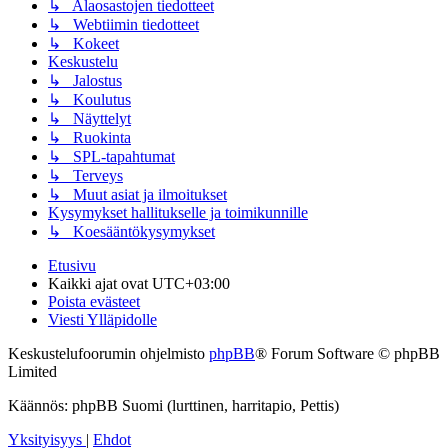
↳ Alaosastojen tiedotteet
↳ Webtiimin tiedotteet
↳ Kokeet
Keskustelu
↳ Jalostus
↳ Koulutus
↳ Näyttelyt
↳ Ruokinta
↳ SPL-tapahtumat
↳ Terveys
↳ Muut asiat ja ilmoitukset
Kysymykset hallitukselle ja toimikunnille
↳ Koesääntökysymykset
Etusivu
Kaikki ajat ovat
UTC+03:00
Poista evästeet
Viesti Ylläpidolle
Keskustelufoorumin ohjelmisto
phpBB
® Forum Software © phpBB
Limited
Käännös: phpBB Suomi (lurttinen, harritapio, Pettis)
Yksityisyys
|
Ehdot