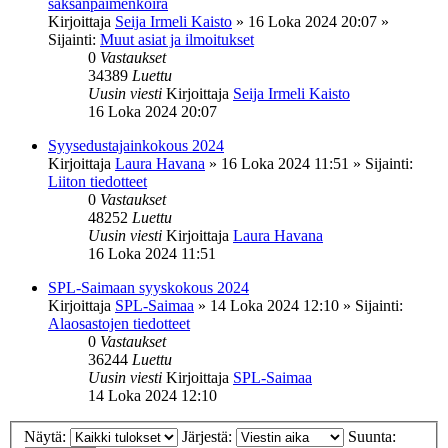
saksanpaimenkoira
Kirjoittaja
Seija Irmeli Kaisto
»
16 Loka 2024 20:07
»
Sijainti:
Muut asiat ja ilmoitukset
0
Vastaukset
34389
Luettu
Uusin viesti
Kirjoittaja
Seija Irmeli Kaisto
16 Loka 2024 20:07
Syysedustajainkokous 2024
Kirjoittaja
Laura Havana
»
16 Loka 2024 11:51
» Sijainti:
Liiton tiedotteet
0
Vastaukset
48252
Luettu
Uusin viesti
Kirjoittaja
Laura Havana
16 Loka 2024 11:51
SPL-Saimaan syyskokous 2024
Kirjoittaja
SPL-Saimaa
»
14 Loka 2024 12:10
» Sijainti:
Alaosastojen tiedotteet
0
Vastaukset
36244
Luettu
Uusin viesti
Kirjoittaja
SPL-Saimaa
14 Loka 2024 12:10
Näytä:
Järjestä:
Suunta: