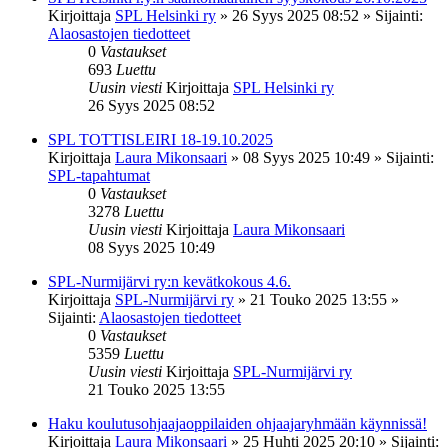
Kirjoittaja
SPL Helsinki ry
»
26 Syys 2025 08:52
» Sijainti:
Alaosastojen tiedotteet
0
Vastaukset
693
Luettu
Uusin viesti
Kirjoittaja
SPL Helsinki ry
26 Syys 2025 08:52
SPL TOTTISLEIRI 18-19.10.2025
Kirjoittaja
Laura Mikonsaari
»
08 Syys 2025 10:49
» Sijainti:
SPL-tapahtumat
0
Vastaukset
3278
Luettu
Uusin viesti
Kirjoittaja
Laura Mikonsaari
08 Syys 2025 10:49
SPL-Nurmijärvi ry:n kevätkokous 4.6.
Kirjoittaja
SPL-Nurmijärvi ry
»
21 Touko 2025 13:55
»
Sijainti:
Alaosastojen tiedotteet
0
Vastaukset
5359
Luettu
Uusin viesti
Kirjoittaja
SPL-Nurmijärvi ry
21 Touko 2025 13:55
Haku koulutusohjaajaoppilaiden ohjaajaryhmään käynnissä!
Kirjoittaja
Laura Mikonsaari
»
25 Huhti 2025 20:10
» Sijainti: