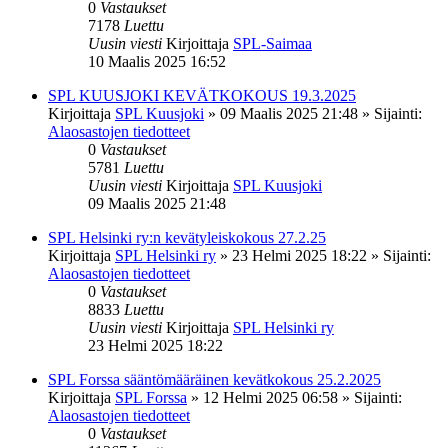
0
Vastaukset
7178
Luettu
Uusin viesti
Kirjoittaja
SPL-Saimaa
10 Maalis 2025 16:52
SPL KUUSJOKI KEVÄTKOKOUS 19.3.2025
Kirjoittaja
SPL Kuusjoki
»
09 Maalis 2025 21:48
» Sijainti:
Alaosastojen tiedotteet
0
Vastaukset
5781
Luettu
Uusin viesti
Kirjoittaja
SPL Kuusjoki
09 Maalis 2025 21:48
SPL Helsinki ry:n kevätyleiskokous 27.2.25
Kirjoittaja
SPL Helsinki ry
»
23 Helmi 2025 18:22
» Sijainti:
Alaosastojen tiedotteet
0
Vastaukset
8833
Luettu
Uusin viesti
Kirjoittaja
SPL Helsinki ry
23 Helmi 2025 18:22
SPL Forssa sääntömääräinen kevätkokous 25.2.2025
Kirjoittaja
SPL Forssa
»
12 Helmi 2025 06:58
» Sijainti:
Alaosastojen tiedotteet
0
Vastaukset