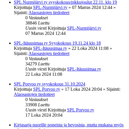
SPL Nurmijärvi ry syyskokous/pikkujoulut 22.11. klo 19
Kirjoittaja
SPL-Nurmijärvi ry
»
07 Marras 2024 12:44
»
Sijainti:
Alaosastojen tiedotteet
0
Vastaukset
38846
Luettu
Uusin viesti
Kirjoittaja
SPL-Nurmijärvi ry
07 Marras 2024 12:44
SPL-Itäuusimaa ry Syyskokous 19.11.24 klo 18
Kirjoittaja
SPL-Itäuusimaa ry
»
22 Loka 2024 11:08
»
Sijainti:
Alaosastojen tiedotteet
0
Vastaukset
34279
Luettu
Uusin viesti
Kirjoittaja
SPL-Itäuusimaa ry
22 Loka 2024 11:08
SPL Porvoo ry syyskokous 31.10.2024
Kirjoittaja
SPL Porvoo ry
»
17 Loka 2024 20:04
» Sijainti:
Alaosastojen tiedotteet
0
Vastaukset
33908
Luettu
Uusin viesti
Kirjoittaja
SPL Porvoo ry
17 Loka 2024 20:04
Kirjasarja nuorille poneista ja hevosista, mutta mukana myös