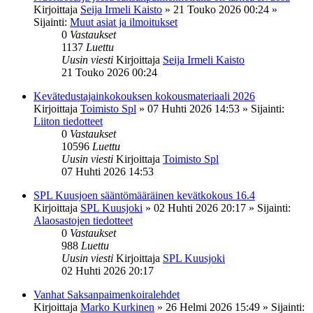
Kirjoittaja
Seija Irmeli Kaisto
»
21 Touko 2026 00:24
»
Sijainti:
Muut asiat ja ilmoitukset
0
Vastaukset
1137
Luettu
Uusin viesti
Kirjoittaja
Seija Irmeli Kaisto
21 Touko 2026 00:24
Kevätedustajainkokouksen kokousmateriaali 2026
Kirjoittaja
Toimisto Spl
»
07 Huhti 2026 14:53
» Sijainti:
Liiton tiedotteet
0
Vastaukset
10596
Luettu
Uusin viesti
Kirjoittaja
Toimisto Spl
07 Huhti 2026 14:53
SPL Kuusjoen sääntömääräinen kevätkokous 16.4
Kirjoittaja
SPL Kuusjoki
»
02 Huhti 2026 20:17
» Sijainti:
Alaosastojen tiedotteet
0
Vastaukset
988
Luettu
Uusin viesti
Kirjoittaja
SPL Kuusjoki
02 Huhti 2026 20:17
Vanhat Saksanpaimenkoiralehdet
Kirjoittaja
Marko Kurkinen
»
26 Helmi 2026 15:49
» Sijainti: