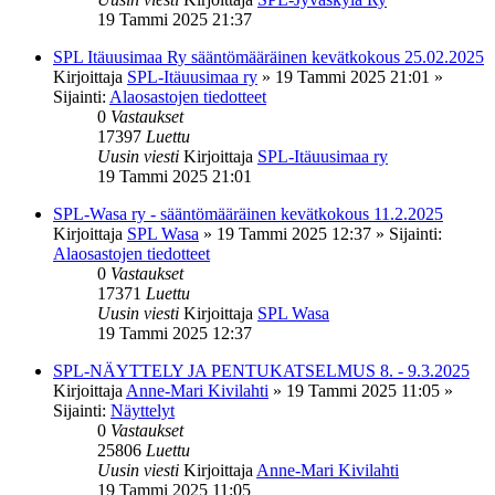
19 Tammi 2025 21:37
SPL Itäuusimaa Ry sääntömääräinen kevätkokous 25.02.2025
Kirjoittaja
SPL-Itäuusimaa ry
»
19 Tammi 2025 21:01
»
Sijainti:
Alaosastojen tiedotteet
0
Vastaukset
17397
Luettu
Uusin viesti
Kirjoittaja
SPL-Itäuusimaa ry
19 Tammi 2025 21:01
SPL-Wasa ry - sääntömääräinen kevätkokous 11.2.2025
Kirjoittaja
SPL Wasa
»
19 Tammi 2025 12:37
» Sijainti:
Alaosastojen tiedotteet
0
Vastaukset
17371
Luettu
Uusin viesti
Kirjoittaja
SPL Wasa
19 Tammi 2025 12:37
SPL-NÄYTTELY JA PENTUKATSELMUS 8. - 9.3.2025
Kirjoittaja
Anne-Mari Kivilahti
»
19 Tammi 2025 11:05
»
Sijainti:
Näyttelyt
0
Vastaukset
25806
Luettu
Uusin viesti
Kirjoittaja
Anne-Mari Kivilahti
19 Tammi 2025 11:05