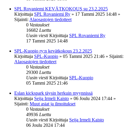
SPL Rovaniemi KEVÄTKOKOUS su 23.2.2025
Kirjoittaja
SPL Rovaniemi Ry
»
17 Tammi 2025 14:48
»
Sijainti:
Alaosastojen tiedotteet
0
Vastaukset
16682
Luettu
Uusin viesti
Kirjoittaja
SPL Rovaniemi Ry
17 Tammi 2025 14:48
SPL-Kuopio ry:n kevätkokous 23.2.2025
Kirjoittaja
SPL-Kuopio
»
05 Tammi 2025 21:46
» Sijainti:
Alaosastojen tiedotteet
0
Vastaukset
29300
Luettu
Uusin viesti
Kirjoittaja
SPL-Kuopio
05 Tammi 2025 21:46
Eslan kickspark täysin herkuin myynnissä
Kirjoittaja
Seija Irmeli Kaisto
»
06 Joulu 2024 17:44
»
Sijainti:
Muut asiat ja ilmoitukset
0
Vastaukset
49936
Luettu
Uusin viesti
Kirjoittaja
Seija Irmeli Kaisto
06 Joulu 2024 17:44