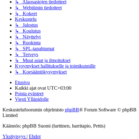
↳ Alaosastojen tiedotteet
↳ Webtiimin tiedotteet
↳ Kokeet
Keskustelu
↳ Jalostus
↳ Koulutus
↳ Näyttelyt
↳ Ruokinta
↳ SPL-tapahtumat
↳ Terveys
↳ Muut asiat ja ilmoitukset
Kysymykset hallitukselle ja toimikunnille
↳ Koesääntökysymykset
Etusivu
Kaikki ajat ovat
UTC+03:00
Poista evästeet
Viesti Ylläpidolle
Keskustelufoorumin ohjelmisto
phpBB
® Forum Software © phpBB
Limited
Käännös: phpBB Suomi (lurttinen, harritapio, Pettis)
Yksityisyys
|
Ehdot