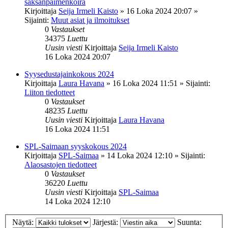
saksanpaimenkoira
Kirjoittaja
Seija Irmeli Kaisto
»
16 Loka 2024 20:07
»
Sijainti:
Muut asiat ja ilmoitukset
0
Vastaukset
34375
Luettu
Uusin viesti
Kirjoittaja
Seija Irmeli Kaisto
16 Loka 2024 20:07
Syysedustajainkokous 2024
Kirjoittaja
Laura Havana
»
16 Loka 2024 11:51
» Sijainti:
Liiton tiedotteet
0
Vastaukset
48235
Luettu
Uusin viesti
Kirjoittaja
Laura Havana
16 Loka 2024 11:51
SPL-Saimaan syyskokous 2024
Kirjoittaja
SPL-Saimaa
»
14 Loka 2024 12:10
» Sijainti:
Alaosastojen tiedotteet
0
Vastaukset
36220
Luettu
Uusin viesti
Kirjoittaja
SPL-Saimaa
14 Loka 2024 12:10
Näytä:
Järjestä:
Suunta: