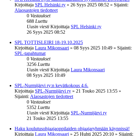
Kirjoittaja
SPL Helsinki ry
»
26 Syys 2025 08:52
» Sijainti:
Alaosastojen tiedotteet
0
Vastaukset
688
Luettu
Uusin viesti
Kirjoittaja
SPL Helsinki ry
26 Syys 2025 08:52
SPL TOTTISLEIRI 18-19.10.2025
Kirjoittaja
Laura Mikonsaari
»
08 Syys 2025 10:49
» Sijainti:
SPL-tapahtumat
0
Vastaukset
3256
Luettu
Uusin viesti
Kirjoittaja
Laura Mikonsaari
08 Syys 2025 10:49
SPL-Nurmijärvi ry:n kevätkokous 4.6.
Kirjoittaja
SPL-Nurmijärvi ry
»
21 Touko 2025 13:55
»
Sijainti:
Alaosastojen tiedotteet
0
Vastaukset
5352
Luettu
Uusin viesti
Kirjoittaja
SPL-Nurmijärvi ry
21 Touko 2025 13:55
Haku koulutusohjaajaoppilaiden ohjaajaryhmään käynnissä!
Kirjoittaja
Laura Mikonsaari
»
25 Huhti 2025 20:10
» Sijainti: