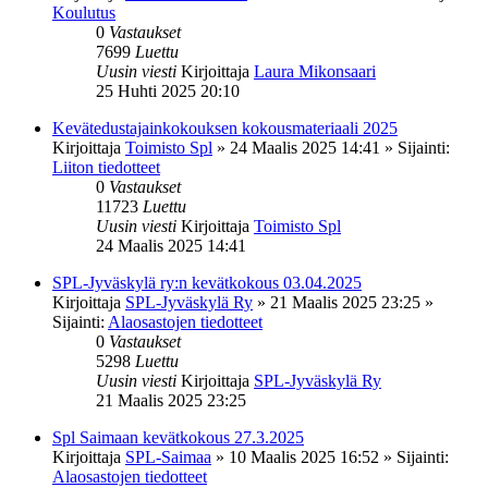
Koulutus
0
Vastaukset
7699
Luettu
Uusin viesti
Kirjoittaja
Laura Mikonsaari
25 Huhti 2025 20:10
Kevätedustajainkokouksen kokousmateriaali 2025
Kirjoittaja
Toimisto Spl
»
24 Maalis 2025 14:41
» Sijainti:
Liiton tiedotteet
0
Vastaukset
11723
Luettu
Uusin viesti
Kirjoittaja
Toimisto Spl
24 Maalis 2025 14:41
SPL-Jyväskylä ry:n kevätkokous 03.04.2025
Kirjoittaja
SPL-Jyväskylä Ry
»
21 Maalis 2025 23:25
»
Sijainti:
Alaosastojen tiedotteet
0
Vastaukset
5298
Luettu
Uusin viesti
Kirjoittaja
SPL-Jyväskylä Ry
21 Maalis 2025 23:25
Spl Saimaan kevätkokous 27.3.2025
Kirjoittaja
SPL-Saimaa
»
10 Maalis 2025 16:52
» Sijainti:
Alaosastojen tiedotteet