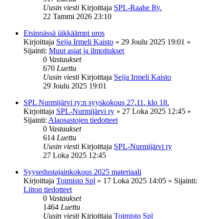
Uusin viesti
Kirjoittaja
SPL-Raahe Ry.
22 Tammi 2026 23:10
Etsinnässä iäkkäämpi uros
Kirjoittaja
Seija Irmeli Kaisto
»
29 Joulu 2025 19:01
»
Sijainti:
Muut asiat ja ilmoitukset
0
Vastaukset
670
Luettu
Uusin viesti
Kirjoittaja
Seija Irmeli Kaisto
29 Joulu 2025 19:01
SPL Nurmijärvi ry:n syyskokous 27.11. klo 18.
Kirjoittaja
SPL-Nurmijärvi ry
»
27 Loka 2025 12:45
»
Sijainti:
Alaosastojen tiedotteet
0
Vastaukset
614
Luettu
Uusin viesti
Kirjoittaja
SPL-Nurmijärvi ry
27 Loka 2025 12:45
Syysedustajainkokous 2025 materiaali
Kirjoittaja
Toimisto Spl
»
17 Loka 2025 14:05
» Sijainti:
Liiton tiedotteet
0
Vastaukset
1464
Luettu
Uusin viesti
Kirjoittaja
Toimisto Spl