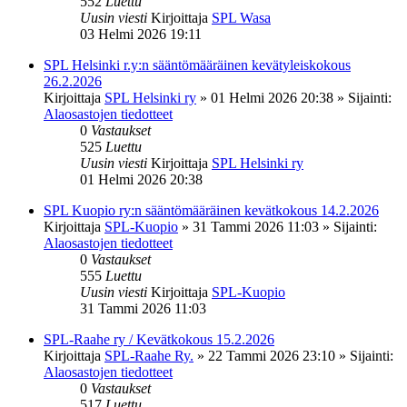
552
Luettu
Uusin viesti
Kirjoittaja
SPL Wasa
03 Helmi 2026 19:11
SPL Helsinki r.y:n sääntömääräinen kevätyleiskokous
26.2.2026
Kirjoittaja
SPL Helsinki ry
»
01 Helmi 2026 20:38
» Sijainti:
Alaosastojen tiedotteet
0
Vastaukset
525
Luettu
Uusin viesti
Kirjoittaja
SPL Helsinki ry
01 Helmi 2026 20:38
SPL Kuopio ry:n sääntömääräinen kevätkokous 14.2.2026
Kirjoittaja
SPL-Kuopio
»
31 Tammi 2026 11:03
» Sijainti:
Alaosastojen tiedotteet
0
Vastaukset
555
Luettu
Uusin viesti
Kirjoittaja
SPL-Kuopio
31 Tammi 2026 11:03
SPL-Raahe ry / Kevätkokous 15.2.2026
Kirjoittaja
SPL-Raahe Ry.
»
22 Tammi 2026 23:10
» Sijainti:
Alaosastojen tiedotteet
0
Vastaukset
517
Luettu