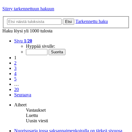
Siirry tarkennettuun hakuun
Tarkennettu haku
Etsi
Haku löysi yli 1000 tulosta
Sivu
1
/
20
Hyppää sivulle:
1
2
3
4
5
…
20
Seuraava
Aiheet
Vastaukset
Luettu
Uusin viesti
Nuorisosarja jossa saksanpaimenkoiralla on tärkeä sivuosa