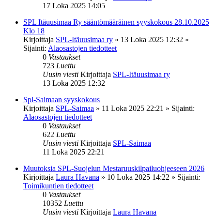
17 Loka 2025 14:05
SPL Itäuusimaa Ry sääntömääräinen syyskokous 28.10.2025
Klo 18
Kirjoittaja
SPL-Itäuusimaa ry
»
13 Loka 2025 12:32
»
Sijainti:
Alaosastojen tiedotteet
0
Vastaukset
723
Luettu
Uusin viesti
Kirjoittaja
SPL-Itäuusimaa ry
13 Loka 2025 12:32
Spl-Saimaan syyskokous
Kirjoittaja
SPL-Saimaa
»
11 Loka 2025 22:21
» Sijainti:
Alaosastojen tiedotteet
0
Vastaukset
622
Luettu
Uusin viesti
Kirjoittaja
SPL-Saimaa
11 Loka 2025 22:21
Muutoksia SPL-Suojelun Mestaruuskilpailuohjeeseen 2026
Kirjoittaja
Laura Havana
»
10 Loka 2025 14:22
» Sijainti:
Toimikuntien tiedotteet
0
Vastaukset
10352
Luettu
Uusin viesti
Kirjoittaja
Laura Havana