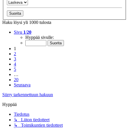
Haku löysi yli 1000 tulosta
Sivu
1
/
20
Hyppää sivulle:
1
2
3
4
5
…
20
Seuraava
Siirry tarkennettuun hakuun
Hyppää
Tiedotus
↳ Liiton tiedotteet
↳ Toimikuntien tiedotteet