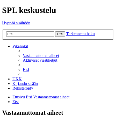
SPL keskustelu
Hyppää sisältöön
Tarkennettu haku
Etsi
Pikalinkit
Vastaamattomat aiheet
Aktiiviset viestiketjut
Etsi
UKK
Kirjaudu sisään
Rekisteröidy
Etusivu
Etsi
Vastaamattomat aiheet
Etsi
Vastaamattomat aiheet