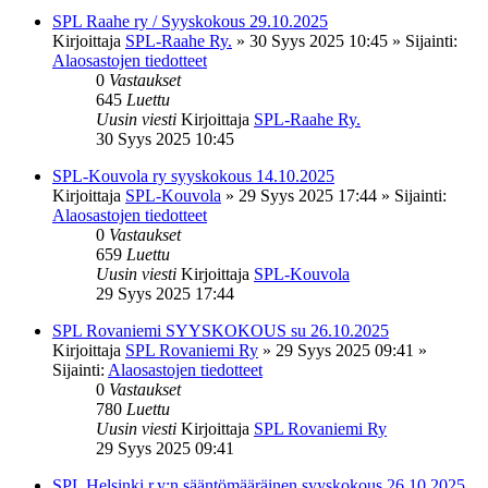
SPL Raahe ry / Syyskokous 29.10.2025
Kirjoittaja
SPL-Raahe Ry.
»
30 Syys 2025 10:45
» Sijainti:
Alaosastojen tiedotteet
0
Vastaukset
645
Luettu
Uusin viesti
Kirjoittaja
SPL-Raahe Ry.
30 Syys 2025 10:45
SPL-Kouvola ry syyskokous 14.10.2025
Kirjoittaja
SPL-Kouvola
»
29 Syys 2025 17:44
» Sijainti:
Alaosastojen tiedotteet
0
Vastaukset
659
Luettu
Uusin viesti
Kirjoittaja
SPL-Kouvola
29 Syys 2025 17:44
SPL Rovaniemi SYYSKOKOUS su 26.10.2025
Kirjoittaja
SPL Rovaniemi Ry
»
29 Syys 2025 09:41
»
Sijainti:
Alaosastojen tiedotteet
0
Vastaukset
780
Luettu
Uusin viesti
Kirjoittaja
SPL Rovaniemi Ry
29 Syys 2025 09:41
SPL Helsinki r.y:n sääntömääräinen syyskokous 26.10.2025