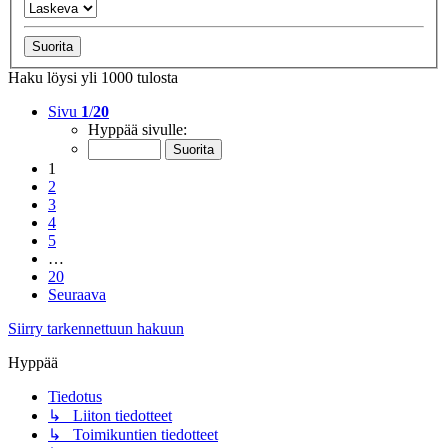
Haku löysi yli 1000 tulosta
Sivu
1
/
20
Hyppää sivulle:
1
2
3
4
5
…
20
Seuraava
Siirry tarkennettuun hakuun
Hyppää
Tiedotus
↳ Liiton tiedotteet
↳ Toimikuntien tiedotteet