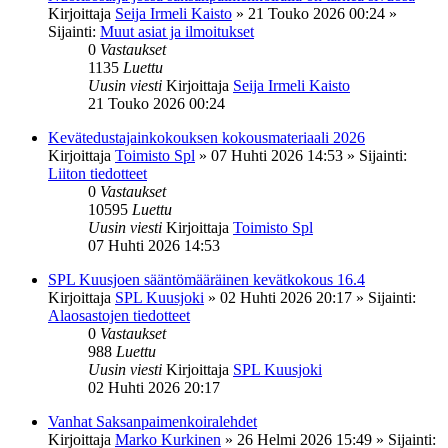
Kirjoittaja
Seija Irmeli Kaisto
»
21 Touko 2026 00:24
»
Sijainti:
Muut asiat ja ilmoitukset
0
Vastaukset
1135
Luettu
Uusin viesti
Kirjoittaja
Seija Irmeli Kaisto
21 Touko 2026 00:24
Kevätedustajainkokouksen kokousmateriaali 2026
Kirjoittaja
Toimisto Spl
»
07 Huhti 2026 14:53
» Sijainti:
Liiton tiedotteet
0
Vastaukset
10595
Luettu
Uusin viesti
Kirjoittaja
Toimisto Spl
07 Huhti 2026 14:53
SPL Kuusjoen sääntömääräinen kevätkokous 16.4
Kirjoittaja
SPL Kuusjoki
»
02 Huhti 2026 20:17
» Sijainti:
Alaosastojen tiedotteet
0
Vastaukset
988
Luettu
Uusin viesti
Kirjoittaja
SPL Kuusjoki
02 Huhti 2026 20:17
Vanhat Saksanpaimenkoiralehdet
Kirjoittaja
Marko Kurkinen
»
26 Helmi 2026 15:49
» Sijainti: