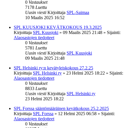
0
Vastaukset
7178
Luettu
Uusin viesti
Kirjoittaja
SPL-Saimaa
10 Maalis 2025 16:52
SPL KUUSJOKI KEVÄTKOKOUS 19.3.2025
Kirjoittaja
SPL Kuusjoki
»
09 Maalis 2025 21:48
» Sijainti:
Alaosastojen tiedotteet
0
Vastaukset
5781
Luettu
Uusin viesti
Kirjoittaja
SPL Kuusjoki
09 Maalis 2025 21:48
SPL Helsinki ry:n kevätyleiskokous 27.2.25
Kirjoittaja
SPL Helsinki ry
»
23 Helmi 2025 18:22
» Sijainti:
Alaosastojen tiedotteet
0
Vastaukset
8833
Luettu
Uusin viesti
Kirjoittaja
SPL Helsinki ry
23 Helmi 2025 18:22
SPL Forssa sääntömääräinen kevätkokous 25.2.2025
Kirjoittaja
SPL Forssa
»
12 Helmi 2025 06:58
» Sijainti:
Alaosastojen tiedotteet
0
Vastaukset