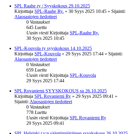
SPL Raahe ry / Syyskokous 29.10.2025
Kirjoittaja
SPL-Raahe Ry.
»
30 Syys 2025 10:45
» Sijainti:
Alaosastojen tiedotteet
0
Vastaukset
645
Luettu
Uusin viesti
Kirjoittaja
SPL-Raahe Ry.
30 Syys 2025 10:45
SPL-Kouvola ry syyskokous 14.10.2025
Kirjoittaja
SPL-Kouvola
»
29 Syys 2025 17:44
» Sijainti:
Alaosastojen tiedotteet
0
Vastaukset
659
Luettu
Uusin viesti
Kirjoittaja
SPL-Kouvola
29 Syys 2025 17:44
SPL Rovaniemi SYYSKOKOUS su 26.10.2025
Kirjoittaja
SPL Rovaniemi Ry
»
29 Syys 2025 09:41
»
Sijainti:
Alaosastojen tiedotteet
0
Vastaukset
778
Luettu
Uusin viesti
Kirjoittaja
SPL Rovaniemi Ry
29 Syys 2025 09:41
SPL Helsinki r.y:n sääntömääräinen syyskokous 26.10.2025