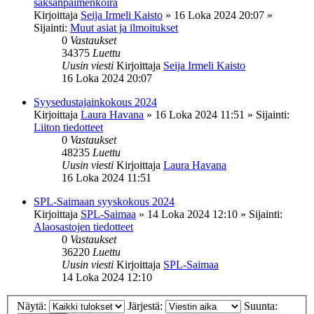
saksanpaimenkoira
Kirjoittaja
Seija Irmeli Kaisto
»
16 Loka 2024 20:07
»
Sijainti:
Muut asiat ja ilmoitukset
0
Vastaukset
34375
Luettu
Uusin viesti
Kirjoittaja
Seija Irmeli Kaisto
16 Loka 2024 20:07
Syysedustajainkokous 2024
Kirjoittaja
Laura Havana
»
16 Loka 2024 11:51
» Sijainti:
Liiton tiedotteet
0
Vastaukset
48235
Luettu
Uusin viesti
Kirjoittaja
Laura Havana
16 Loka 2024 11:51
SPL-Saimaan syyskokous 2024
Kirjoittaja
SPL-Saimaa
»
14 Loka 2024 12:10
» Sijainti:
Alaosastojen tiedotteet
0
Vastaukset
36220
Luettu
Uusin viesti
Kirjoittaja
SPL-Saimaa
14 Loka 2024 12:10
Näytä:
Järjestä:
Suunta: