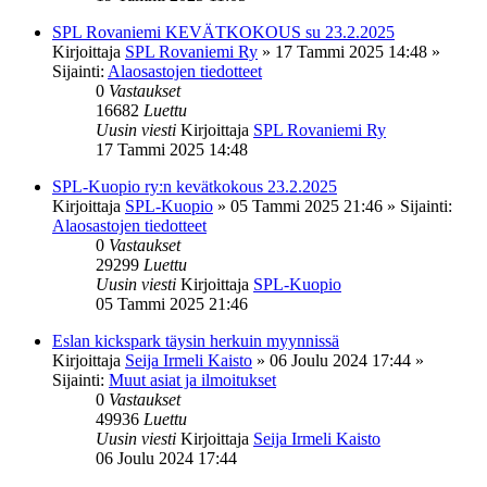
SPL Rovaniemi KEVÄTKOKOUS su 23.2.2025
Kirjoittaja
SPL Rovaniemi Ry
»
17 Tammi 2025 14:48
»
Sijainti:
Alaosastojen tiedotteet
0
Vastaukset
16682
Luettu
Uusin viesti
Kirjoittaja
SPL Rovaniemi Ry
17 Tammi 2025 14:48
SPL-Kuopio ry:n kevätkokous 23.2.2025
Kirjoittaja
SPL-Kuopio
»
05 Tammi 2025 21:46
» Sijainti:
Alaosastojen tiedotteet
0
Vastaukset
29299
Luettu
Uusin viesti
Kirjoittaja
SPL-Kuopio
05 Tammi 2025 21:46
Eslan kickspark täysin herkuin myynnissä
Kirjoittaja
Seija Irmeli Kaisto
»
06 Joulu 2024 17:44
»
Sijainti:
Muut asiat ja ilmoitukset
0
Vastaukset
49936
Luettu
Uusin viesti
Kirjoittaja
Seija Irmeli Kaisto
06 Joulu 2024 17:44