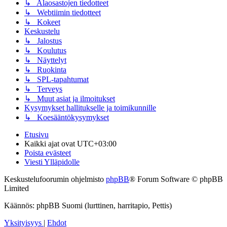
↳ Alaosastojen tiedotteet
↳ Webtiimin tiedotteet
↳ Kokeet
Keskustelu
↳ Jalostus
↳ Koulutus
↳ Näyttelyt
↳ Ruokinta
↳ SPL-tapahtumat
↳ Terveys
↳ Muut asiat ja ilmoitukset
Kysymykset hallitukselle ja toimikunnille
↳ Koesääntökysymykset
Etusivu
Kaikki ajat ovat
UTC+03:00
Poista evästeet
Viesti Ylläpidolle
Keskustelufoorumin ohjelmisto
phpBB
® Forum Software © phpBB
Limited
Käännös: phpBB Suomi (lurttinen, harritapio, Pettis)
Yksityisyys
|
Ehdot