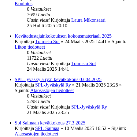
Koulutus
0
Vastaukset
7699
Luettu
Uusin viesti
Kirjoittaja
Laura Mikonsaari
25 Huhti 2025 20:10
Kevätedustajainkokouksen kokousmateriaali 2025
Kirjoittaja
Toimisto Spl
»
24 Maalis 2025 14:41
» Sijainti:
Liiton tiedotteet
0
Vastaukset
11722
Luettu
Uusin viesti
Kirjoittaja
Toimisto Spl
24 Maalis 2025 14:41
SPL-Jyväskylä ry:n kevätkokous 03.04.2025
Kirjoittaja
SPL-Jyväskylä Ry
»
21 Maalis 2025 23:25
»
Sijainti:
Alaosastojen tiedotteet
0
Vastaukset
5298
Luettu
Uusin viesti
Kirjoittaja
SPL-Jyväskylä Ry
21 Maalis 2025 23:25
Spl Saimaan kevätkokous 27.3.2025
Kirjoittaja
SPL-Saimaa
»
10 Maalis 2025 16:52
» Sijainti:
Alaosastojen tiedotteet