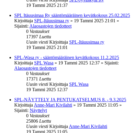
19 Tammi 2025 21:37
SPL Itäuusimaa Ry sääntömääräinen kevätkokous 25.02.2025
Kirjoittaja
SPL-Itäuusimaa ry
»
19 Tammi 2025 21:01
»
Sijainti:
Alaosastojen tiedotteet
0
Vastaukset
17397
Luettu
Uusin viesti
Kirjoittaja
SPL-Itäuusimaa ry
19 Tammi 2025 21:01
SPL-Wasa ry - sääntömääräinen kevätkokous 11.2.2025
Kirjoittaja
SPL Wasa
»
19 Tammi 2025 12:37
» Sijainti:
Alaosastojen tiedotteet
0
Vastaukset
17371
Luettu
Uusin viesti
Kirjoittaja
SPL Wasa
19 Tammi 2025 12:37
SPL-NÄYTTELY JA PENTUKATSELMUS 8. - 9.3.2025
Kirjoittaja
Anne-Mari Kivilahti
»
19 Tammi 2025 11:05
»
Sijainti:
Näyttelyt
0
Vastaukset
25806
Luettu
Uusin viesti
Kirjoittaja
Anne-Mari Kivilahti
19 Tammi 2025 11:05