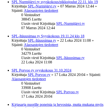
SPL Nurmijärvi ry syyskokous/pikkujoulut 22.11. klo 19
Kirjoittaja
SPL-Nurmijärvi ry
»
07 Marras 2024 12:44
»
Sijainti:
Alaosastojen tiedotteet
0
Vastaukset
38845
Luettu
Uusin viesti
Kirjoittaja
SPL-Nurmijärvi ry
07 Marras 2024 12:44
SPL-Itäuusimaa ry Syyskokous 19.11.24 klo 18
Kirjoittaja
SPL-Itäuusimaa ry
»
22 Loka 2024 11:08
»
Sijainti:
Alaosastojen tiedotteet
0
Vastaukset
34279
Luettu
Uusin viesti
Kirjoittaja
SPL-Itäuusimaa ry
22 Loka 2024 11:08
SPL Porvoo ry syyskokous 31.10.2024
Kirjoittaja
SPL Porvoo ry
»
17 Loka 2024 20:04
» Sijainti:
Alaosastojen tiedotteet
0
Vastaukset
33908
Luettu
Uusin viesti
Kirjoittaja
SPL Porvoo ry
17 Loka 2024 20:04
Kirjasarja nuorille poneista ja hevosista, mutta mukana myös