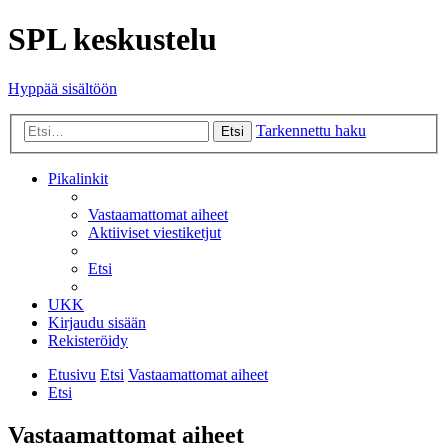
SPL keskustelu
Hyppää sisältöön
Tarkennettu haku
Etsi
Pikalinkit
Vastaamattomat aiheet
Aktiiviset viestiketjut
Etsi
UKK
Kirjaudu sisään
Rekisteröidy
Etusivu
Etsi
Vastaamattomat aiheet
Etsi
Vastaamattomat aiheet