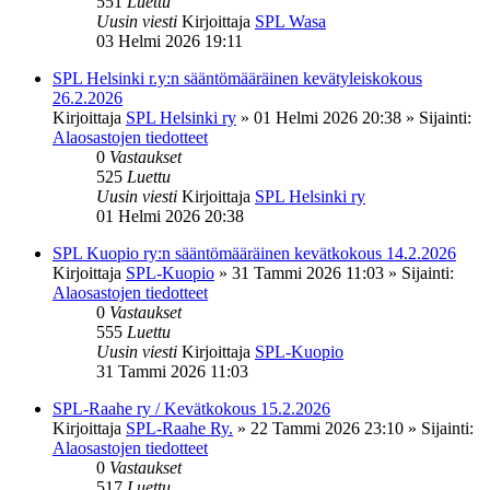
551
Luettu
Uusin viesti
Kirjoittaja
SPL Wasa
03 Helmi 2026 19:11
SPL Helsinki r.y:n sääntömääräinen kevätyleiskokous
26.2.2026
Kirjoittaja
SPL Helsinki ry
»
01 Helmi 2026 20:38
» Sijainti:
Alaosastojen tiedotteet
0
Vastaukset
525
Luettu
Uusin viesti
Kirjoittaja
SPL Helsinki ry
01 Helmi 2026 20:38
SPL Kuopio ry:n sääntömääräinen kevätkokous 14.2.2026
Kirjoittaja
SPL-Kuopio
»
31 Tammi 2026 11:03
» Sijainti:
Alaosastojen tiedotteet
0
Vastaukset
555
Luettu
Uusin viesti
Kirjoittaja
SPL-Kuopio
31 Tammi 2026 11:03
SPL-Raahe ry / Kevätkokous 15.2.2026
Kirjoittaja
SPL-Raahe Ry.
»
22 Tammi 2026 23:10
» Sijainti:
Alaosastojen tiedotteet
0
Vastaukset
517
Luettu