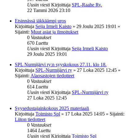
Uusin viesti
Kirjoittaja
SPL-Raahe Ry.
22 Tammi 2026 23:10
Etsinnässä iäkkäämpi uros
Kirjoittaja
Seija Irmeli Kaisto
»
29 Joulu 2025 19:01
»
Sijainti:
Muut asiat ja ilmoitukset
0
Vastaukset
670
Luettu
Uusin viesti
Kirjoittaja
Seija Irmeli Kaisto
29 Joulu 2025 19:01
SPL Nurmijärvi ry:n syyskokous 27.11. klo 18.
Kirjoittaja
SPL-Nurmijärvi ry
»
27 Loka 2025 12:45
»
Sijainti:
Alaosastojen tiedotteet
0
Vastaukset
614
Luettu
Uusin viesti
Kirjoittaja
SPL-Nurmijärvi ry
27 Loka 2025 12:45
Syysedustajainkokous 2025 materiaali
Kirjoittaja
Toimisto Spl
»
17 Loka 2025 14:05
» Sijainti:
Liiton tiedotteet
0
Vastaukset
1464
Luettu
Uusin viesti
Kirjoittaja
Toimisto Spl