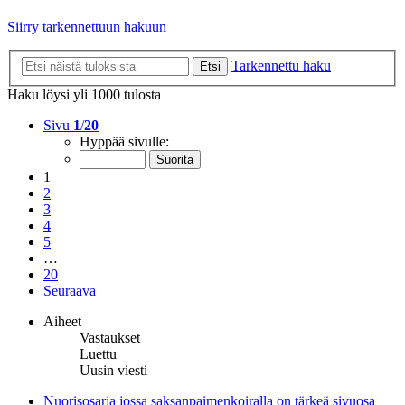
Siirry tarkennettuun hakuun
Tarkennettu haku
Etsi
Haku löysi yli 1000 tulosta
Sivu
1
/
20
Hyppää sivulle:
1
2
3
4
5
…
20
Seuraava
Aiheet
Vastaukset
Luettu
Uusin viesti
Nuorisosarja jossa saksanpaimenkoiralla on tärkeä sivuosa