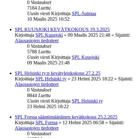
0
Vastaukset
7184
Luettu
Uusin viesti
Kirjoittaja
SPL-Saimaa
10 Maalis 2025 16:52
SPL KUUSJOKI KEVÄTKOKOUS 19.3.2025
Kirjoittaja
SPL Kuusjoki
»
09 Maalis 2025 21:48
» Sijainti:
Alaosastojen tiedotteet
0
Vastaukset
5788
Luettu
Uusin viesti
Kirjoittaja
SPL Kuusjoki
09 Maalis 2025 21:48
SPL Helsinki ry:n kevätyleiskokous 27.2.25
Kirjoittaja
SPL Helsinki ry
»
23 Helmi 2025 18:22
» Sijainti:
Alaosastojen tiedotteet
0
Vastaukset
8844
Luettu
Uusin viesti
Kirjoittaja
SPL Helsinki ry
23 Helmi 2025 18:22
SPL Forssa sääntömääräinen kevätkokous 25.2.2025
Kirjoittaja
SPL Forssa
»
12 Helmi 2025 06:58
» Sijainti:
Alaosastojen tiedotteet
0
Vastaukset