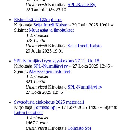
Uusin viesti
Kirjoittaja
SPL-Raahe Ry.
22 Tammi 2026 23:10
Etsinnässä iäkkäämpi uros
Kirjoittaja
Seija Irmeli Kaisto
»
29 Joulu 2025 19:01
»
Sijainti:
Muut asiat ja ilmoitukset
0
Vastaukset
678
Luettu
Uusin viesti
Kirjoittaja
Seija Irmeli Kaisto
29 Joulu 2025 19:01
SPL Nurmijärvi ry:n syyskokous 27.11. klo 18.
Kirjoittaja
SPL-Nurmijärvi ry
»
27 Loka 2025 12:45
»
Sijainti:
Alaosastojen tiedotteet
0
Vastaukset
621
Luettu
Uusin viesti
Kirjoittaja
SPL-Nurmijärvi ry
27 Loka 2025 12:45
Syysedustajainkokous 2025 materiaali
Kirjoittaja
Toimisto Spl
»
17 Loka 2025 14:05
» Sijainti:
Liiton tiedotteet
0
Vastaukset
1467
Luettu
Uusin viesti
Kirjoittaja
Toimisto Spl