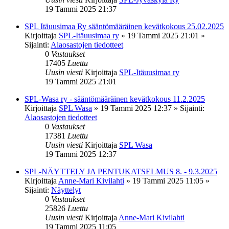
19 Tammi 2025 21:37
SPL Itäuusimaa Ry sääntömääräinen kevätkokous 25.02.2025
Kirjoittaja
SPL-Itäuusimaa ry
»
19 Tammi 2025 21:01
»
Sijainti:
Alaosastojen tiedotteet
0
Vastaukset
17405
Luettu
Uusin viesti
Kirjoittaja
SPL-Itäuusimaa ry
19 Tammi 2025 21:01
SPL-Wasa ry - sääntömääräinen kevätkokous 11.2.2025
Kirjoittaja
SPL Wasa
»
19 Tammi 2025 12:37
» Sijainti:
Alaosastojen tiedotteet
0
Vastaukset
17381
Luettu
Uusin viesti
Kirjoittaja
SPL Wasa
19 Tammi 2025 12:37
SPL-NÄYTTELY JA PENTUKATSELMUS 8. - 9.3.2025
Kirjoittaja
Anne-Mari Kivilahti
»
19 Tammi 2025 11:05
»
Sijainti:
Näyttelyt
0
Vastaukset
25826
Luettu
Uusin viesti
Kirjoittaja
Anne-Mari Kivilahti
19 Tammi 2025 11:05