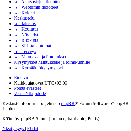
↳ Alaosastojen tiedotteet
↳ Webtiimin tiedotteet
↳ Kokeet
Keskustelu
↳ Jalostus
↳ Koulutus
↳ Näyttelyt
↳ Ruokinta
↳ SPL-tapahtumat
↳ Terveys
↳ Muut asiat ja ilmoitukset
Kysymykset hallitukselle ja toimikunnille
↳ Koesääntökysymykset
Etusivu
Kaikki ajat ovat
UTC+03:00
Poista evästeet
Viesti Ylläpidolle
Keskustelufoorumin ohjelmisto
phpBB
® Forum Software © phpBB
Limited
Käännös: phpBB Suomi (lurttinen, harritapio, Pettis)
Yksityisyys
|
Ehdot