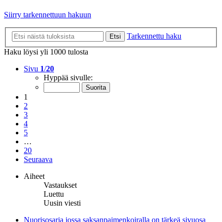
Siirry tarkennettuun hakuun
Tarkennettu haku
Etsi
Haku löysi yli 1000 tulosta
Sivu
1
/
20
Hyppää sivulle:
1
2
3
4
5
…
20
Seuraava
Aiheet
Vastaukset
Luettu
Uusin viesti
Nuorisosarja jossa saksanpaimenkoiralla on tärkeä sivuosa