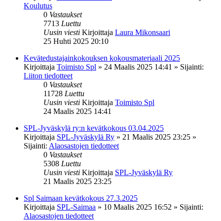
Koulutus
0
Vastaukset
7713
Luettu
Uusin viesti
Kirjoittaja
Laura Mikonsaari
25 Huhti 2025 20:10
Kevätedustajainkokouksen kokousmateriaali 2025
Kirjoittaja
Toimisto Spl
»
24 Maalis 2025 14:41
» Sijainti:
Liiton tiedotteet
0
Vastaukset
11728
Luettu
Uusin viesti
Kirjoittaja
Toimisto Spl
24 Maalis 2025 14:41
SPL-Jyväskylä ry:n kevätkokous 03.04.2025
Kirjoittaja
SPL-Jyväskylä Ry
»
21 Maalis 2025 23:25
»
Sijainti:
Alaosastojen tiedotteet
0
Vastaukset
5308
Luettu
Uusin viesti
Kirjoittaja
SPL-Jyväskylä Ry
21 Maalis 2025 23:25
Spl Saimaan kevätkokous 27.3.2025
Kirjoittaja
SPL-Saimaa
»
10 Maalis 2025 16:52
» Sijainti:
Alaosastojen tiedotteet