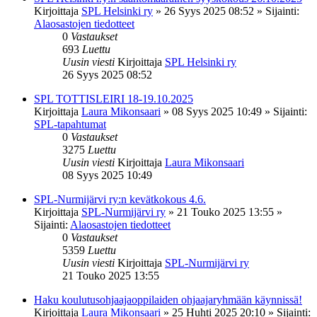
Kirjoittaja
SPL Helsinki ry
»
26 Syys 2025 08:52
» Sijainti:
Alaosastojen tiedotteet
0
Vastaukset
693
Luettu
Uusin viesti
Kirjoittaja
SPL Helsinki ry
26 Syys 2025 08:52
SPL TOTTISLEIRI 18-19.10.2025
Kirjoittaja
Laura Mikonsaari
»
08 Syys 2025 10:49
» Sijainti:
SPL-tapahtumat
0
Vastaukset
3275
Luettu
Uusin viesti
Kirjoittaja
Laura Mikonsaari
08 Syys 2025 10:49
SPL-Nurmijärvi ry:n kevätkokous 4.6.
Kirjoittaja
SPL-Nurmijärvi ry
»
21 Touko 2025 13:55
»
Sijainti:
Alaosastojen tiedotteet
0
Vastaukset
5359
Luettu
Uusin viesti
Kirjoittaja
SPL-Nurmijärvi ry
21 Touko 2025 13:55
Haku koulutusohjaajaoppilaiden ohjaajaryhmään käynnissä!
Kirjoittaja
Laura Mikonsaari
»
25 Huhti 2025 20:10
» Sijainti: