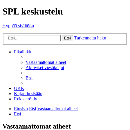
SPL keskustelu
Hyppää sisältöön
Tarkennettu haku
Etsi
Pikalinkit
Vastaamattomat aiheet
Aktiiviset viestiketjut
Etsi
UKK
Kirjaudu sisään
Rekisteröidy
Etusivu
Etsi
Vastaamattomat aiheet
Etsi
Vastaamattomat aiheet