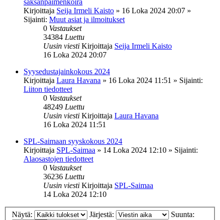
saksanpaimenkoira
Kirjoittaja
Seija Irmeli Kaisto
»
16 Loka 2024 20:07
»
Sijainti:
Muut asiat ja ilmoitukset
0
Vastaukset
34384
Luettu
Uusin viesti
Kirjoittaja
Seija Irmeli Kaisto
16 Loka 2024 20:07
Syysedustajainkokous 2024
Kirjoittaja
Laura Havana
»
16 Loka 2024 11:51
» Sijainti:
Liiton tiedotteet
0
Vastaukset
48249
Luettu
Uusin viesti
Kirjoittaja
Laura Havana
16 Loka 2024 11:51
SPL-Saimaan syyskokous 2024
Kirjoittaja
SPL-Saimaa
»
14 Loka 2024 12:10
» Sijainti:
Alaosastojen tiedotteet
0
Vastaukset
36236
Luettu
Uusin viesti
Kirjoittaja
SPL-Saimaa
14 Loka 2024 12:10
Näytä:
Järjestä:
Suunta: