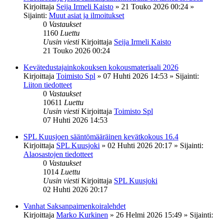
Kirjoittaja
Seija Irmeli Kaisto
»
21 Touko 2026 00:24
»
Sijainti:
Muut asiat ja ilmoitukset
0
Vastaukset
1160
Luettu
Uusin viesti
Kirjoittaja
Seija Irmeli Kaisto
21 Touko 2026 00:24
Kevätedustajainkokouksen kokousmateriaali 2026
Kirjoittaja
Toimisto Spl
»
07 Huhti 2026 14:53
» Sijainti:
Liiton tiedotteet
0
Vastaukset
10611
Luettu
Uusin viesti
Kirjoittaja
Toimisto Spl
07 Huhti 2026 14:53
SPL Kuusjoen sääntömääräinen kevätkokous 16.4
Kirjoittaja
SPL Kuusjoki
»
02 Huhti 2026 20:17
» Sijainti:
Alaosastojen tiedotteet
0
Vastaukset
1014
Luettu
Uusin viesti
Kirjoittaja
SPL Kuusjoki
02 Huhti 2026 20:17
Vanhat Saksanpaimenkoiralehdet
Kirjoittaja
Marko Kurkinen
»
26 Helmi 2026 15:49
» Sijainti: