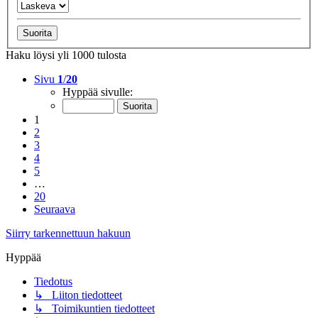
Haku löysi yli 1000 tulosta
Sivu
1
/
20
Hyppää sivulle:
1
2
3
4
5
…
20
Seuraava
Siirry tarkennettuun hakuun
Hyppää
Tiedotus
↳ Liiton tiedotteet
↳ Toimikuntien tiedotteet