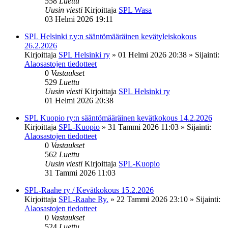
558
Luettu
Uusin viesti
Kirjoittaja
SPL Wasa
03 Helmi 2026 19:11
SPL Helsinki r.y:n sääntömääräinen kevätyleiskokous
26.2.2026
Kirjoittaja
SPL Helsinki ry
»
01 Helmi 2026 20:38
» Sijainti:
Alaosastojen tiedotteet
0
Vastaukset
529
Luettu
Uusin viesti
Kirjoittaja
SPL Helsinki ry
01 Helmi 2026 20:38
SPL Kuopio ry:n sääntömääräinen kevätkokous 14.2.2026
Kirjoittaja
SPL-Kuopio
»
31 Tammi 2026 11:03
» Sijainti:
Alaosastojen tiedotteet
0
Vastaukset
562
Luettu
Uusin viesti
Kirjoittaja
SPL-Kuopio
31 Tammi 2026 11:03
SPL-Raahe ry / Kevätkokous 15.2.2026
Kirjoittaja
SPL-Raahe Ry.
»
22 Tammi 2026 23:10
» Sijainti:
Alaosastojen tiedotteet
0
Vastaukset
524
Luettu