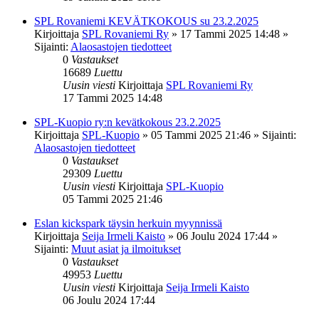
SPL Rovaniemi KEVÄTKOKOUS su 23.2.2025
Kirjoittaja
SPL Rovaniemi Ry
»
17 Tammi 2025 14:48
»
Sijainti:
Alaosastojen tiedotteet
0
Vastaukset
16689
Luettu
Uusin viesti
Kirjoittaja
SPL Rovaniemi Ry
17 Tammi 2025 14:48
SPL-Kuopio ry:n kevätkokous 23.2.2025
Kirjoittaja
SPL-Kuopio
»
05 Tammi 2025 21:46
» Sijainti:
Alaosastojen tiedotteet
0
Vastaukset
29309
Luettu
Uusin viesti
Kirjoittaja
SPL-Kuopio
05 Tammi 2025 21:46
Eslan kickspark täysin herkuin myynnissä
Kirjoittaja
Seija Irmeli Kaisto
»
06 Joulu 2024 17:44
»
Sijainti:
Muut asiat ja ilmoitukset
0
Vastaukset
49953
Luettu
Uusin viesti
Kirjoittaja
Seija Irmeli Kaisto
06 Joulu 2024 17:44