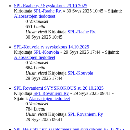
SPL Raahe ry / Syyskokous 29.10.2025
Kirjoittaja
SPL-Raahe Ry.
»
30 Syys 2025 10:45
» Sijainti:
Alaosastojen tiedotteet
0
Vastaukset
651
Luettu
Uusin viesti
Kirjoittaja
SPL-Raahe Ry.
30 Syys 2025 10:45
SPL-Kouvola ry syyskokous 14.10.2025
Kirjoittaja
SPL-Kouvola
»
29 Syys 2025 17:44
» Sijainti:
Alaosastojen tiedotteet
0
Vastaukset
664
Luettu
Uusin viesti
Kirjoittaja
SPL-Kouvola
29 Syys 2025 17:44
SPL Rovaniemi SYYSKOKOUS su 26.10.2025
Kirjoittaja
SPL Rovaniemi Ry
»
29 Syys 2025 09:41
»
Sijainti:
Alaosastojen tiedotteet
0
Vastaukset
784
Luettu
Uusin viesti
Kirjoittaja
SPL Rovaniemi Ry
29 Syys 2025 09:41
SPL Helsinki r.y:n sääntömääräinen syyskokous 26.10.2025