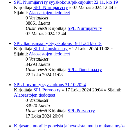
SPL Nurmijärvi ry syyskokous/pikkujoulut 22.11. klo 19
Kirjoittaja
SPL-Nurmijärvi ry
»
07 Marras 2024 12:44
»
Sijainti:
Alaosastojen tiedotteet
0
Vastaukset
38861
Luettu
Uusin viesti
Kirjoittaja
SPL-Nurmijärvi ry
07 Marras 2024 12:44
SPL-Itäuusimaa ry Syyskokous 19.11.24 klo 18
Kirjoittaja
SPL-Itäuusimaa ry
»
22 Loka 2024 11:08
»
Sijainti:
Alaosastojen tiedotteet
0
Vastaukset
34293
Luettu
Uusin viesti
Kirjoittaja
SPL-Itäuusimaa ry
22 Loka 2024 11:08
SPL Porvoo ry syyskokous 31.10.2024
Kirjoittaja
SPL Porvoo ry
»
17 Loka 2024 20:04
» Sijainti:
Alaosastojen tiedotteet
0
Vastaukset
33920
Luettu
Uusin viesti
Kirjoittaja
SPL Porvoo ry
17 Loka 2024 20:04
Kirjasarja nuorille poneista ja hevosista, mutta mukana myös