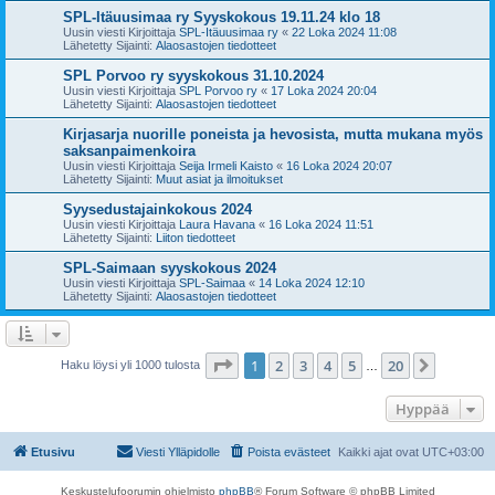
SPL-Itäuusimaa ry Syyskokous 19.11.24 klo 18
Uusin viesti Kirjoittaja
SPL-Itäuusimaa ry
«
22 Loka 2024 11:08
Lähetetty Sijainti:
Alaosastojen tiedotteet
SPL Porvoo ry syyskokous 31.10.2024
Uusin viesti Kirjoittaja
SPL Porvoo ry
«
17 Loka 2024 20:04
Lähetetty Sijainti:
Alaosastojen tiedotteet
Kirjasarja nuorille poneista ja hevosista, mutta mukana myös
saksanpaimenkoira
Uusin viesti Kirjoittaja
Seija Irmeli Kaisto
«
16 Loka 2024 20:07
Lähetetty Sijainti:
Muut asiat ja ilmoitukset
Syysedustajainkokous 2024
Uusin viesti Kirjoittaja
Laura Havana
«
16 Loka 2024 11:51
Lähetetty Sijainti:
Liiton tiedotteet
SPL-Saimaan syyskokous 2024
Uusin viesti Kirjoittaja
SPL-Saimaa
«
14 Loka 2024 12:10
Lähetetty Sijainti:
Alaosastojen tiedotteet
Sivu
1
/
20
1
2
3
4
5
20
Seuraa
Haku löysi yli 1000 tulosta
…
Hyppää
Etusivu
Viesti Ylläpidolle
Poista evästeet
Kaikki ajat ovat
UTC+03:00
Keskustelufoorumin ohjelmisto
phpBB
® Forum Software © phpBB Limited