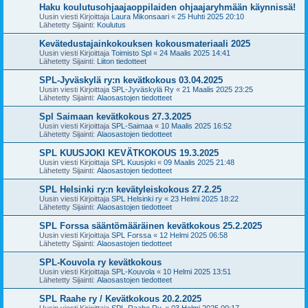
Haku koulutusohjaajaoppilaiden ohjaajaryhmään käynnissä!
Uusin viesti Kirjoittaja
Laura Mikonsaari
«
25 Huhti 2025 20:10
Lähetetty Sijainti:
Koulutus
Kevätedustajainkokouksen kokousmateriaali 2025
Uusin viesti Kirjoittaja
Toimisto Spl
«
24 Maalis 2025 14:41
Lähetetty Sijainti:
Liiton tiedotteet
SPL-Jyväskylä ry:n kevätkokous 03.04.2025
Uusin viesti Kirjoittaja
SPL-Jyväskylä Ry
«
21 Maalis 2025 23:25
Lähetetty Sijainti:
Alaosastojen tiedotteet
Spl Saimaan kevätkokous 27.3.2025
Uusin viesti Kirjoittaja
SPL-Saimaa
«
10 Maalis 2025 16:52
Lähetetty Sijainti:
Alaosastojen tiedotteet
SPL KUUSJOKI KEVÄTKOKOUS 19.3.2025
Uusin viesti Kirjoittaja
SPL Kuusjoki
«
09 Maalis 2025 21:48
Lähetetty Sijainti:
Alaosastojen tiedotteet
SPL Helsinki ry:n kevätyleiskokous 27.2.25
Uusin viesti Kirjoittaja
SPL Helsinki ry
«
23 Helmi 2025 18:22
Lähetetty Sijainti:
Alaosastojen tiedotteet
SPL Forssa sääntömääräinen kevätkokous 25.2.2025
Uusin viesti Kirjoittaja
SPL Forssa
«
12 Helmi 2025 06:58
Lähetetty Sijainti:
Alaosastojen tiedotteet
SPL-Kouvola ry kevätkokous
Uusin viesti Kirjoittaja
SPL-Kouvola
«
10 Helmi 2025 13:51
Lähetetty Sijainti:
Alaosastojen tiedotteet
SPL Raahe ry / Kevätkokous 20.2.2025
Uusin viesti Kirjoittaja
SPL-Raahe Ry.
«
03 Helmi 2025 00:17