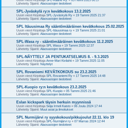
Lähetetty Sijainti:
Alaosastojen tiedotteet
SPL-Jyväskylä ry:n kevätkokous 13.2.2025
Uusin viesti Kirjoittaja
SPL-Jyväskylä Ry
«
19 Tammi 2025 21:37
Lähetetty Sijainti:
Alaosastojen tiedotteet
SPL Itäuusimaa Ry sääntömääräinen kevätkokous 25.02.2025
Uusin viesti Kirjoittaja
SPL-Itäuusimaa ry
«
19 Tammi 2025 21:01
Lähetetty Sijainti:
Alaosastojen tiedotteet
SPL-Wasa ry - sääntömääräinen kevätkokous 11.2.2025
Uusin viesti Kirjoittaja
SPL Wasa
«
19 Tammi 2025 12:37
Lähetetty Sijainti:
Alaosastojen tiedotteet
SPL-NÄYTTELY JA PENTUKATSELMUS 8. - 9.3.2025
Uusin viesti Kirjoittaja
Anne-Mari Kivilahti
«
19 Tammi 2025 11:05
Lähetetty Sijainti:
Näyttelyt
SPL Rovaniemi KEVÄTKOKOUS su 23.2.2025
Uusin viesti Kirjoittaja
SPL Rovaniemi Ry
«
17 Tammi 2025 14:48
Lähetetty Sijainti:
Alaosastojen tiedotteet
SPL-Kuopio ry:n kevätkokous 23.2.2025
Uusin viesti Kirjoittaja
SPL-Kuopio
«
05 Tammi 2025 21:46
Lähetetty Sijainti:
Alaosastojen tiedotteet
Eslan kickspark täysin herkuin myynnissä
Uusin viesti Kirjoittaja
Seija Irmeli Kaisto
«
06 Joulu 2024 17:44
Lähetetty Sijainti:
Muut asiat ja ilmoitukset
SPL Nurmijärvi ry syyskokous/pikkujoulut 22.11. klo 19
Uusin viesti Kirjoittaja
SPL-Nurmijärvi ry
«
07 Marras 2024 12:44
Lähetetty Sijainti:
Alaosastojen tiedotteet