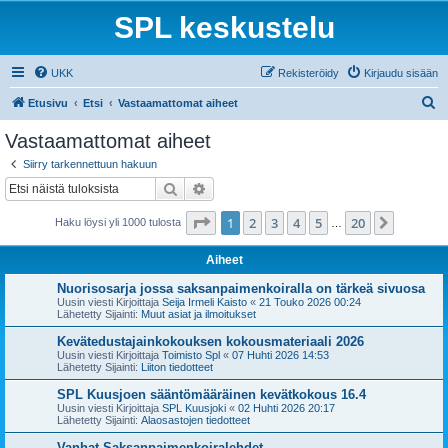
SPL keskustelu
UKK
Rekisteröidy
Kirjaudu sisään
E
Etusivu
Etsi
Vastaamattomat aiheet
t
Vastaamattomat aiheet
s
Siirry tarkennettuun hakuun
i
Etsi
Tarkennettu haku
Sivu
1
/
20
1
2
3
4
5
20
Seuraa
Haku löysi yli 1000 tulosta
…
Aiheet
Nuorisosarja jossa saksanpaimenkoiralla on tärkeä sivuosa
Uusin viesti Kirjoittaja
Seija Irmeli Kaisto
«
21 Touko 2026 00:24
Lähetetty Sijainti:
Muut asiat ja ilmoitukset
Kevätedustajainkokouksen kokousmateriaali 2026
Uusin viesti Kirjoittaja
Toimisto Spl
«
07 Huhti 2026 14:53
Lähetetty Sijainti:
Liiton tiedotteet
SPL Kuusjoen sääntömääräinen kevätkokous 16.4
Uusin viesti Kirjoittaja
SPL Kuusjoki
«
02 Huhti 2026 20:17
Lähetetty Sijainti:
Alaosastojen tiedotteet
Vanhat Saksanpaimenkoiralehdet