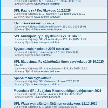
Uusin viesti Kirjoittaja
SPL-Kuopio
«
31 Tammi 2026 11:03
Lähetetty Sijainti:
Alaosastojen tiedotteet
SPL-Raahe ry / Kevätkokous 15.2.2026
Uusin viesti Kirjoittaja
SPL-Raahe Ry.
«
22 Tammi 2026 23:10
Lähetetty Sijainti:
Alaosastojen tiedotteet
Etsinnässä iäkkäämpi uros
Uusin viesti Kirjoittaja
Seija Irmeli Kaisto
«
29 Joulu 2025 19:01
Lähetetty Sijainti:
Muut asiat ja ilmoitukset
SPL Nurmijärvi ry:n syyskokous 27.11. klo 18.
Uusin viesti Kirjoittaja
SPL-Nurmijärvi ry
«
27 Loka 2025 12:45
Lähetetty Sijainti:
Alaosastojen tiedotteet
Syysedustajainkokous 2025 materiaali
Uusin viesti Kirjoittaja
Toimisto Spl
«
17 Loka 2025 14:05
Lähetetty Sijainti:
Liiton tiedotteet
SPL Itäuusimaa Ry sääntömääräinen syyskokous 28.10.2025
Klo 18
Uusin viesti Kirjoittaja
SPL-Itäuusimaa ry
«
13 Loka 2025 12:32
Lähetetty Sijainti:
Alaosastojen tiedotteet
Spl-Saimaan syyskokous
Uusin viesti Kirjoittaja
SPL-Saimaa
«
11 Loka 2025 22:21
Lähetetty Sijainti:
Alaosastojen tiedotteet
Muutoksia SPL-Suojelun Mestaruuskilpailuohjeeseen 2026
Uusin viesti Kirjoittaja
Laura Havana
«
10 Loka 2025 14:22
Lähetetty Sijainti:
Toimikuntien tiedotteet
SPL-Wasa ry:n sääntömääräinen syyskokous 21.10.2025
Uusin viesti Kirjoittaja
SPL Wasa
«
08 Loka 2025 16:26