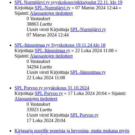
SPL Nurmijärvi ry syyskokous/pikkujoulut 22.11. klo 19
Kirjoittaja
SPL-Nurmijärvi ry
»
07 Marras 2024 12:44
»
Sijainti:
Alaosastojen tiedotteet
0
Vastaukset
38863
Luettu
Uusin viesti
Kirjoittaja
SPL-Nurmijärvi ry
07 Marras 2024 12:44
SPL-Itäuusimaa ry Syyskokous 19.11.24 klo 18
Kirjoittaja
SPL-Itäuusimaa ry
»
22 Loka 2024 11:08
»
Sijainti:
Alaosastojen tiedotteet
0
Vastaukset
34294
Luettu
Uusin viesti
Kirjoittaja
SPL-Itäuusimaa ry
22 Loka 2024 11:08
SPL Porvoo ry syyskokous 31.10.2024
Kirjoittaja
SPL Porvoo ry
»
17 Loka 2024 20:04
» Sijainti:
Alaosastojen tiedotteet
0
Vastaukset
33923
Luettu
Uusin viesti
Kirjoittaja
SPL Porvoo ry
17 Loka 2024 20:04
Kirjasarja nuorille poneista ja hevosista, mutta mukana myös