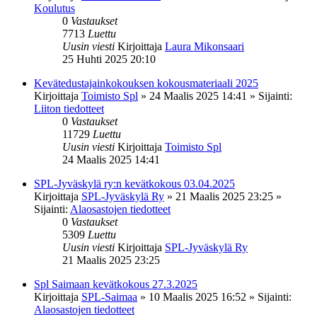
Koulutus
0
Vastaukset
7713
Luettu
Uusin viesti
Kirjoittaja
Laura Mikonsaari
25 Huhti 2025 20:10
Kevätedustajainkokouksen kokousmateriaali 2025
Kirjoittaja
Toimisto Spl
»
24 Maalis 2025 14:41
» Sijainti:
Liiton tiedotteet
0
Vastaukset
11729
Luettu
Uusin viesti
Kirjoittaja
Toimisto Spl
24 Maalis 2025 14:41
SPL-Jyväskylä ry:n kevätkokous 03.04.2025
Kirjoittaja
SPL-Jyväskylä Ry
»
21 Maalis 2025 23:25
»
Sijainti:
Alaosastojen tiedotteet
0
Vastaukset
5309
Luettu
Uusin viesti
Kirjoittaja
SPL-Jyväskylä Ry
21 Maalis 2025 23:25
Spl Saimaan kevätkokous 27.3.2025
Kirjoittaja
SPL-Saimaa
»
10 Maalis 2025 16:52
» Sijainti:
Alaosastojen tiedotteet