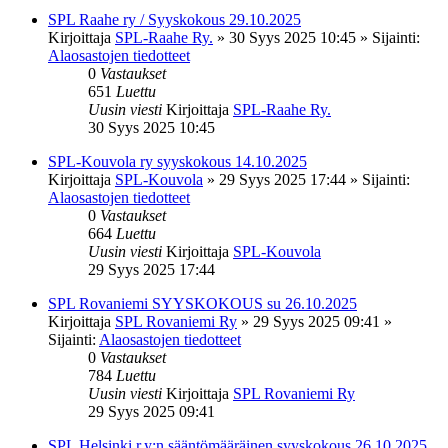
SPL Raahe ry / Syyskokous 29.10.2025
Kirjoittaja
SPL-Raahe Ry.
»
30 Syys 2025 10:45
» Sijainti:
Alaosastojen tiedotteet
0
Vastaukset
651
Luettu
Uusin viesti
Kirjoittaja
SPL-Raahe Ry.
30 Syys 2025 10:45
SPL-Kouvola ry syyskokous 14.10.2025
Kirjoittaja
SPL-Kouvola
»
29 Syys 2025 17:44
» Sijainti:
Alaosastojen tiedotteet
0
Vastaukset
664
Luettu
Uusin viesti
Kirjoittaja
SPL-Kouvola
29 Syys 2025 17:44
SPL Rovaniemi SYYSKOKOUS su 26.10.2025
Kirjoittaja
SPL Rovaniemi Ry
»
29 Syys 2025 09:41
»
Sijainti:
Alaosastojen tiedotteet
0
Vastaukset
784
Luettu
Uusin viesti
Kirjoittaja
SPL Rovaniemi Ry
29 Syys 2025 09:41
SPL Helsinki r.y:n sääntömääräinen syyskokous 26.10.2025