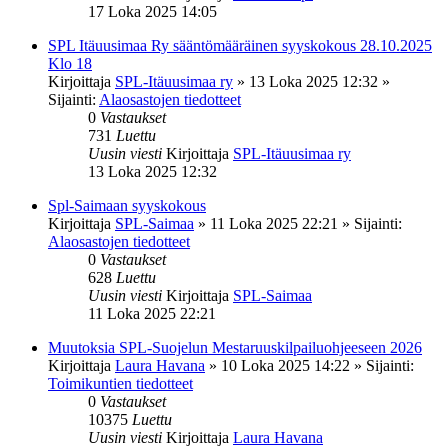
17 Loka 2025 14:05
SPL Itäuusimaa Ry sääntömääräinen syyskokous 28.10.2025
Klo 18
Kirjoittaja
SPL-Itäuusimaa ry
»
13 Loka 2025 12:32
»
Sijainti:
Alaosastojen tiedotteet
0
Vastaukset
731
Luettu
Uusin viesti
Kirjoittaja
SPL-Itäuusimaa ry
13 Loka 2025 12:32
Spl-Saimaan syyskokous
Kirjoittaja
SPL-Saimaa
»
11 Loka 2025 22:21
» Sijainti:
Alaosastojen tiedotteet
0
Vastaukset
628
Luettu
Uusin viesti
Kirjoittaja
SPL-Saimaa
11 Loka 2025 22:21
Muutoksia SPL-Suojelun Mestaruuskilpailuohjeeseen 2026
Kirjoittaja
Laura Havana
»
10 Loka 2025 14:22
» Sijainti:
Toimikuntien tiedotteet
0
Vastaukset
10375
Luettu
Uusin viesti
Kirjoittaja
Laura Havana