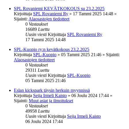
SPL Rovaniemi KEVÄTKOKOUS su 23.2.2025
Kirjoittaja
SPL Rovaniemi Ry
»
17 Tammi 2025 14:48
»
Sijainti:
Alaosastojen tiedotteet
0
Vastaukset
16689
Luettu
Uusin viesti
Kirjoittaja
SPL Rovaniemi Ry
17 Tammi 2025 14:48
SPL-Kuopio ry:n kevätkokous 23.2.2025
Kirjoittaja
SPL-Kuopio
»
05 Tammi 2025 21:46
» Sijainti:
Alaosastojen tiedotteet
0
Vastaukset
29311
Luettu
Uusin viesti
Kirjoittaja
SPL-Kuopio
05 Tammi 2025 21:46
Eslan kickspark täysin herkuin myynnissä
Kirjoittaja
Seija Irmeli Kaisto
»
06 Joulu 2024 17:44
»
Sijainti:
Muut asiat ja ilmoitukset
0
Vastaukset
49958
Luettu
Uusin viesti
Kirjoittaja
Seija Irmeli Kaisto
06 Joulu 2024 17:44