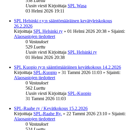
558
Luettu
Uusin viesti
Kirjoittaja
SPL Wasa
03 Helmi 2026 19:11
SPL Helsinki r.y:n sääntömääräinen kevätyleiskokous
26.2.2026
Kirjoittaja
SPL Helsinki ry
»
01 Helmi 2026 20:38
» Sijainti:
Alaosastojen tiedotteet
0
Vastaukset
529
Luettu
Uusin viesti
Kirjoittaja
SPL Helsinki ry
01 Helmi 2026 20:38
SPL Kuopio ry:n sääntömääräinen kevätkokous 14.2.2026
Kirjoittaja
SPL-Kuopio
»
31 Tammi 2026 11:03
» Sijainti:
Alaosastojen tiedotteet
0
Vastaukset
562
Luettu
Uusin viesti
Kirjoittaja
SPL-Kuopio
31 Tammi 2026 11:03
SPL-Raahe ry / Kevätkokous 15.2.2026
Kirjoittaja
SPL-Raahe Ry.
»
22 Tammi 2026 23:10
» Sijainti:
Alaosastojen tiedotteet
0
Vastaukset
524
Luettu