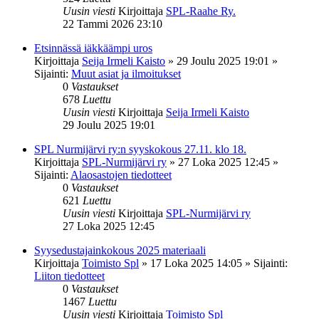
Uusin viesti
Kirjoittaja
SPL-Raahe Ry.
22 Tammi 2026 23:10
Etsinnässä iäkkäämpi uros
Kirjoittaja
Seija Irmeli Kaisto
»
29 Joulu 2025 19:01
»
Sijainti:
Muut asiat ja ilmoitukset
0
Vastaukset
678
Luettu
Uusin viesti
Kirjoittaja
Seija Irmeli Kaisto
29 Joulu 2025 19:01
SPL Nurmijärvi ry:n syyskokous 27.11. klo 18.
Kirjoittaja
SPL-Nurmijärvi ry
»
27 Loka 2025 12:45
»
Sijainti:
Alaosastojen tiedotteet
0
Vastaukset
621
Luettu
Uusin viesti
Kirjoittaja
SPL-Nurmijärvi ry
27 Loka 2025 12:45
Syysedustajainkokous 2025 materiaali
Kirjoittaja
Toimisto Spl
»
17 Loka 2025 14:05
» Sijainti:
Liiton tiedotteet
0
Vastaukset
1467
Luettu
Uusin viesti
Kirjoittaja
Toimisto Spl