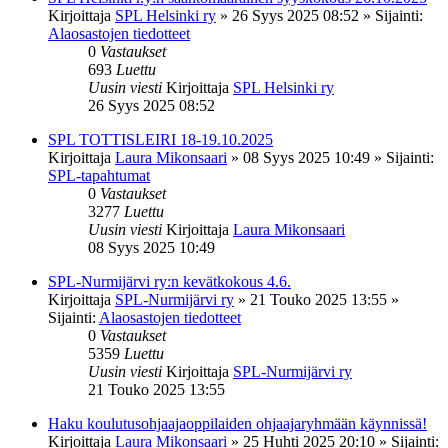
Kirjoittaja
SPL Helsinki ry
»
26 Syys 2025 08:52
» Sijainti:
Alaosastojen tiedotteet
0
Vastaukset
693
Luettu
Uusin viesti
Kirjoittaja
SPL Helsinki ry
26 Syys 2025 08:52
SPL TOTTISLEIRI 18-19.10.2025
Kirjoittaja
Laura Mikonsaari
»
08 Syys 2025 10:49
» Sijainti:
SPL-tapahtumat
0
Vastaukset
3277
Luettu
Uusin viesti
Kirjoittaja
Laura Mikonsaari
08 Syys 2025 10:49
SPL-Nurmijärvi ry:n kevätkokous 4.6.
Kirjoittaja
SPL-Nurmijärvi ry
»
21 Touko 2025 13:55
»
Sijainti:
Alaosastojen tiedotteet
0
Vastaukset
5359
Luettu
Uusin viesti
Kirjoittaja
SPL-Nurmijärvi ry
21 Touko 2025 13:55
Haku koulutusohjaajaoppilaiden ohjaajaryhmään käynnissä!
Kirjoittaja
Laura Mikonsaari
»
25 Huhti 2025 20:10
» Sijainti: