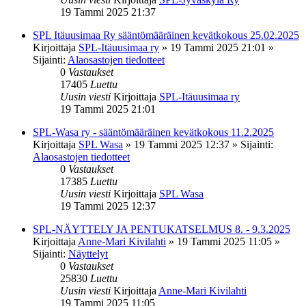
19 Tammi 2025 21:37
SPL Itäuusimaa Ry sääntömääräinen kevätkokous 25.02.2025
Kirjoittaja
SPL-Itäuusimaa ry
»
19 Tammi 2025 21:01
»
Sijainti:
Alaosastojen tiedotteet
0
Vastaukset
17405
Luettu
Uusin viesti
Kirjoittaja
SPL-Itäuusimaa ry
19 Tammi 2025 21:01
SPL-Wasa ry - sääntömääräinen kevätkokous 11.2.2025
Kirjoittaja
SPL Wasa
»
19 Tammi 2025 12:37
» Sijainti:
Alaosastojen tiedotteet
0
Vastaukset
17385
Luettu
Uusin viesti
Kirjoittaja
SPL Wasa
19 Tammi 2025 12:37
SPL-NÄYTTELY JA PENTUKATSELMUS 8. - 9.3.2025
Kirjoittaja
Anne-Mari Kivilahti
»
19 Tammi 2025 11:05
»
Sijainti:
Näyttelyt
0
Vastaukset
25830
Luettu
Uusin viesti
Kirjoittaja
Anne-Mari Kivilahti
19 Tammi 2025 11:05