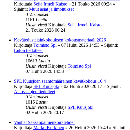
Kirjoittaja
Seija Irmeli Kaisto
»
21 Touko 2026 00:24
»
Sijainti:
Muut asiat ja ilmoitukset
0
Vastaukset
1161
Luettu
Uusin viesti
Kirjoittaja
Seija Irmeli Kaisto
21 Touko 2026 00:24
Kevätedustajainkokouksen kokousmateriaali 2026
Kirjoittaja
Toimisto Spl
»
07 Huhti 2026 14:53
» Sijainti:
Liiton tiedotteet
0
Vastaukset
10613
Luettu
Uusin viesti
Kirjoittaja
Toimisto Spl
07 Huhti 2026 14:53
SPL Kuusjoen sääntömääräinen kevätkokous 16.4
Kirjoittaja
SPL Kuusjoki
»
02 Huhti 2026 20:17
» Sijainti:
Alaosastojen tiedotteet
0
Vastaukset
1016
Luettu
Uusin viesti
Kirjoittaja
SPL Kuusjoki
02 Huhti 2026 20:17
Vanhat Saksanpaimenkoiralehdet
Kirjoittaja
Marko Kurkinen
»
26 Helmi 2026 15:49
» Sijainti: