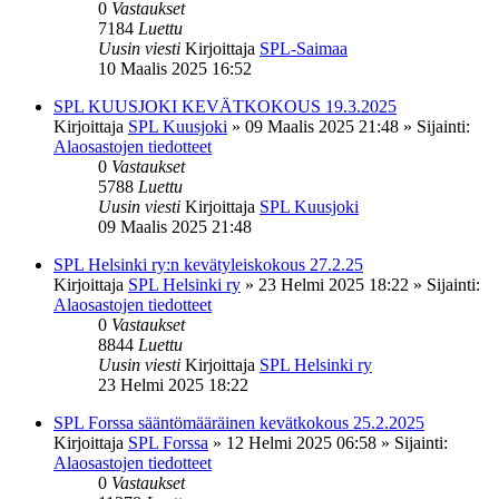
0
Vastaukset
7184
Luettu
Uusin viesti
Kirjoittaja
SPL-Saimaa
10 Maalis 2025 16:52
SPL KUUSJOKI KEVÄTKOKOUS 19.3.2025
Kirjoittaja
SPL Kuusjoki
»
09 Maalis 2025 21:48
» Sijainti:
Alaosastojen tiedotteet
0
Vastaukset
5788
Luettu
Uusin viesti
Kirjoittaja
SPL Kuusjoki
09 Maalis 2025 21:48
SPL Helsinki ry:n kevätyleiskokous 27.2.25
Kirjoittaja
SPL Helsinki ry
»
23 Helmi 2025 18:22
» Sijainti:
Alaosastojen tiedotteet
0
Vastaukset
8844
Luettu
Uusin viesti
Kirjoittaja
SPL Helsinki ry
23 Helmi 2025 18:22
SPL Forssa sääntömääräinen kevätkokous 25.2.2025
Kirjoittaja
SPL Forssa
»
12 Helmi 2025 06:58
» Sijainti:
Alaosastojen tiedotteet
0
Vastaukset