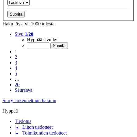
Haku löysi yli 1000 tulosta
Sivu
1
/
20
Hyppää sivulle:
1
2
3
4
5
…
20
Seuraava
Siirry tarkennettuun hakuun
Hyppää
Tiedotus
↳ Liiton tiedotteet
↳ Toimikuntien tiedotteet