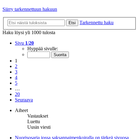
Siirry tarkennettuun hakuun
Tarkennettu haku
Etsi
Haku löysi yli 1000 tulosta
Sivu
1
/
20
Hyppää sivulle:
1
2
3
4
5
…
20
Seuraava
Aiheet
Vastaukset
Luettu
Uusin viesti
Nuorisosarja jossa saksanpaimenkoiralla on tärkeä sivuosa