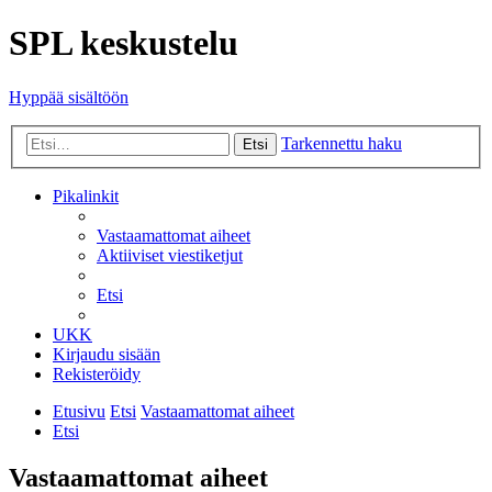
SPL keskustelu
Hyppää sisältöön
Tarkennettu haku
Etsi
Pikalinkit
Vastaamattomat aiheet
Aktiiviset viestiketjut
Etsi
UKK
Kirjaudu sisään
Rekisteröidy
Etusivu
Etsi
Vastaamattomat aiheet
Etsi
Vastaamattomat aiheet