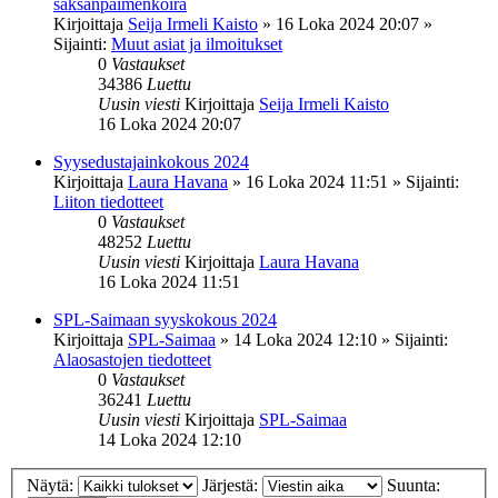
saksanpaimenkoira
Kirjoittaja
Seija Irmeli Kaisto
»
16 Loka 2024 20:07
»
Sijainti:
Muut asiat ja ilmoitukset
0
Vastaukset
34386
Luettu
Uusin viesti
Kirjoittaja
Seija Irmeli Kaisto
16 Loka 2024 20:07
Syysedustajainkokous 2024
Kirjoittaja
Laura Havana
»
16 Loka 2024 11:51
» Sijainti:
Liiton tiedotteet
0
Vastaukset
48252
Luettu
Uusin viesti
Kirjoittaja
Laura Havana
16 Loka 2024 11:51
SPL-Saimaan syyskokous 2024
Kirjoittaja
SPL-Saimaa
»
14 Loka 2024 12:10
» Sijainti:
Alaosastojen tiedotteet
0
Vastaukset
36241
Luettu
Uusin viesti
Kirjoittaja
SPL-Saimaa
14 Loka 2024 12:10
Näytä:
Järjestä:
Suunta: