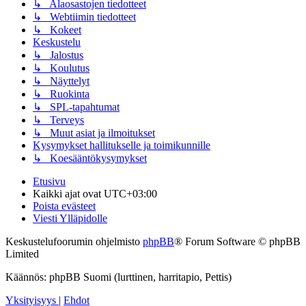
↳ Alaosastojen tiedotteet
↳ Webtiimin tiedotteet
↳ Kokeet
Keskustelu
↳ Jalostus
↳ Koulutus
↳ Näyttelyt
↳ Ruokinta
↳ SPL-tapahtumat
↳ Terveys
↳ Muut asiat ja ilmoitukset
Kysymykset hallitukselle ja toimikunnille
↳ Koesääntökysymykset
Etusivu
Kaikki ajat ovat
UTC+03:00
Poista evästeet
Viesti Ylläpidolle
Keskustelufoorumin ohjelmisto
phpBB
® Forum Software © phpBB
Limited
Käännös: phpBB Suomi (lurttinen, harritapio, Pettis)
Yksityisyys
|
Ehdot