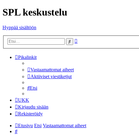
SPL keskustelu
Hyppää sisältöön
Tarkennettu
Etsi
haku
Pikalinkit
Vastaamattomat aiheet
Aktiiviset viestiketjut
Etsi
UKK
Kirjaudu sisään
Rekisteröidy
Etusivu
Etsi
Vastaamattomat aiheet
Etsi