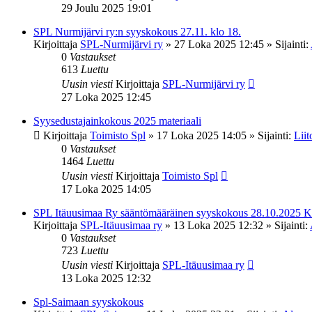
29 Joulu 2025 19:01
SPL Nurmijärvi ry:n syyskokous 27.11. klo 18.
Kirjoittaja
SPL-Nurmijärvi ry
»
27 Loka 2025 12:45
» Sijainti:
0
Vastaukset
613
Luettu
Uusin viesti
Kirjoittaja
SPL-Nurmijärvi ry
27 Loka 2025 12:45
Syysedustajainkokous 2025 materiaali
Kirjoittaja
Toimisto Spl
»
17 Loka 2025 14:05
» Sijainti:
Liit
0
Vastaukset
1464
Luettu
Uusin viesti
Kirjoittaja
Toimisto Spl
17 Loka 2025 14:05
SPL Itäuusimaa Ry sääntömääräinen syyskokous 28.10.2025 K
Kirjoittaja
SPL-Itäuusimaa ry
»
13 Loka 2025 12:32
» Sijainti:
0
Vastaukset
723
Luettu
Uusin viesti
Kirjoittaja
SPL-Itäuusimaa ry
13 Loka 2025 12:32
Spl-Saimaan syyskokous