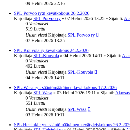
09 Helmi 2026 22:16
SPL-Porvoo ry:n kevätkokous 26.2.2026
Kirjoittaja
SPL Porvoo ry
»
07 Helmi 2026 13:25
» Sijainti:
Ala
0
Vastaukset
519
Luettu
Uusin viesti
Kirjoittaja
SPL Porvoo ry
07 Helmi 2026 13:25
SPL-Kouvola ry kevätkokous 24.2.2026
Kirjoittaja
SPL-Kouvola
»
04 Helmi 2026 14:11
» Sijainti:
Alao
0
Vastaukset
492
Luettu
Uusin viesti
Kirjoittaja
SPL-Kouvola
04 Helmi 2026 14:11
SPL-Wasa ry - sääntömääräinen kevätkokous 17.2.2026
Kirjoittaja
SPL Wasa
»
03 Helmi 2026 19:11
» Sijainti:
Alaosast
0
Vastaukset
551
Luettu
Uusin viesti
Kirjoittaja
SPL Wasa
03 Helmi 2026 19:11
SPL Helsinki r.y:n sääntömääräinen kevätyleiskokous 26.2.202
Kirjoittaja
SPL Helsinki ry
»
01 Helmi 2026 20:38
» Sijainti:
Al