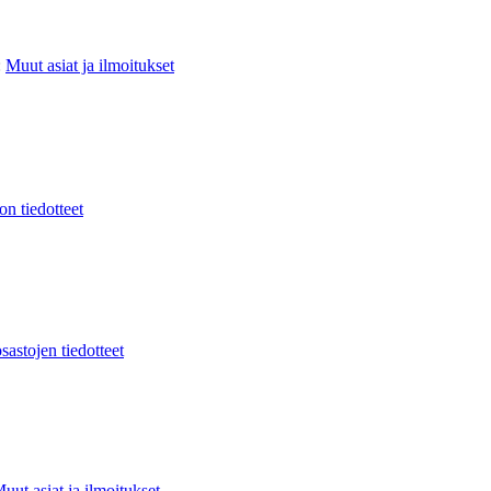
:
Muut asiat ja ilmoitukset
ton tiedotteet
sastojen tiedotteet
uut asiat ja ilmoitukset