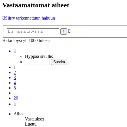
Vastaamattomat aiheet
Siirry tarkennettuun hakuun
Tarkennettu
Etsi
haku
Haku löysi yli 1000 tulosta
Sivu
1
/
20
Hyppää sivulle:
1
2
3
4
5
…
20
Seuraava
Aiheet
Vastaukset
Luettu