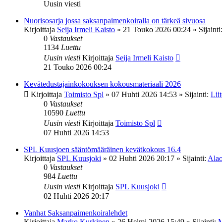
Uusin viesti
Nuorisosarja jossa saksanpaimenkoiralla on tärkeä sivuosa
Kirjoittaja
Seija Irmeli Kaisto
»
21 Touko 2026 00:24
» Sijainti
0
Vastaukset
1134
Luettu
Uusin viesti
Kirjoittaja
Seija Irmeli Kaisto
21 Touko 2026 00:24
Kevätedustajainkokouksen kokousmateriaali 2026
Kirjoittaja
Toimisto Spl
»
07 Huhti 2026 14:53
» Sijainti:
Lii
0
Vastaukset
10590
Luettu
Uusin viesti
Kirjoittaja
Toimisto Spl
07 Huhti 2026 14:53
SPL Kuusjoen sääntömääräinen kevätkokous 16.4
Kirjoittaja
SPL Kuusjoki
»
02 Huhti 2026 20:17
» Sijainti:
Alao
0
Vastaukset
984
Luettu
Uusin viesti
Kirjoittaja
SPL Kuusjoki
02 Huhti 2026 20:17
Vanhat Saksanpaimenkoiralehdet
Kirjoittaja
Marko Kurkinen
»
26 Helmi 2026 15:49
» Sijainti:
M