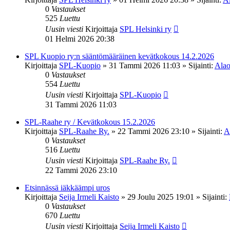
0
Vastaukset
525
Luettu
Uusin viesti
Kirjoittaja
SPL Helsinki ry
01 Helmi 2026 20:38
SPL Kuopio ry:n sääntömääräinen kevätkokous 14.2.2026
Kirjoittaja
SPL-Kuopio
»
31 Tammi 2026 11:03
» Sijainti:
Alao
0
Vastaukset
554
Luettu
Uusin viesti
Kirjoittaja
SPL-Kuopio
31 Tammi 2026 11:03
SPL-Raahe ry / Kevätkokous 15.2.2026
Kirjoittaja
SPL-Raahe Ry.
»
22 Tammi 2026 23:10
» Sijainti:
A
0
Vastaukset
516
Luettu
Uusin viesti
Kirjoittaja
SPL-Raahe Ry.
22 Tammi 2026 23:10
Etsinnässä iäkkäämpi uros
Kirjoittaja
Seija Irmeli Kaisto
»
29 Joulu 2025 19:01
» Sijainti:
0
Vastaukset
670
Luettu
Uusin viesti
Kirjoittaja
Seija Irmeli Kaisto