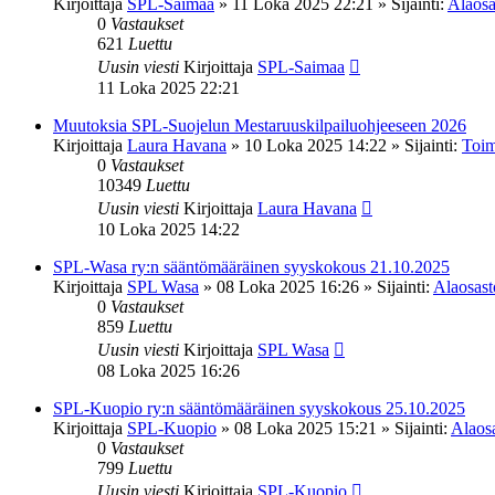
Kirjoittaja
SPL-Saimaa
»
11 Loka 2025 22:21
» Sijainti:
Alaosa
0
Vastaukset
621
Luettu
Uusin viesti
Kirjoittaja
SPL-Saimaa
11 Loka 2025 22:21
Muutoksia SPL-Suojelun Mestaruuskilpailuohjeeseen 2026
Kirjoittaja
Laura Havana
»
10 Loka 2025 14:22
» Sijainti:
Toim
0
Vastaukset
10349
Luettu
Uusin viesti
Kirjoittaja
Laura Havana
10 Loka 2025 14:22
SPL-Wasa ry:n sääntömääräinen syyskokous 21.10.2025
Kirjoittaja
SPL Wasa
»
08 Loka 2025 16:26
» Sijainti:
Alaosasto
0
Vastaukset
859
Luettu
Uusin viesti
Kirjoittaja
SPL Wasa
08 Loka 2025 16:26
SPL-Kuopio ry:n sääntömääräinen syyskokous 25.10.2025
Kirjoittaja
SPL-Kuopio
»
08 Loka 2025 15:21
» Sijainti:
Alaosa
0
Vastaukset
799
Luettu
Uusin viesti
Kirjoittaja
SPL-Kuopio