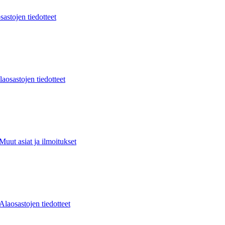
sastojen tiedotteet
laosastojen tiedotteet
Muut asiat ja ilmoitukset
Alaosastojen tiedotteet