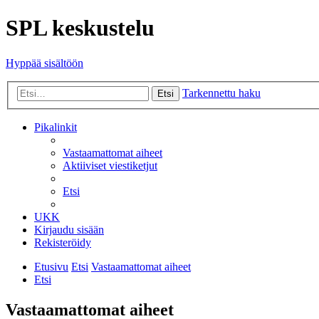
SPL keskustelu
Hyppää sisältöön
Tarkennettu haku
Etsi
Pikalinkit
Vastaamattomat aiheet
Aktiiviset viestiketjut
Etsi
UKK
Kirjaudu sisään
Rekisteröidy
Etusivu
Etsi
Vastaamattomat aiheet
Etsi
Vastaamattomat aiheet