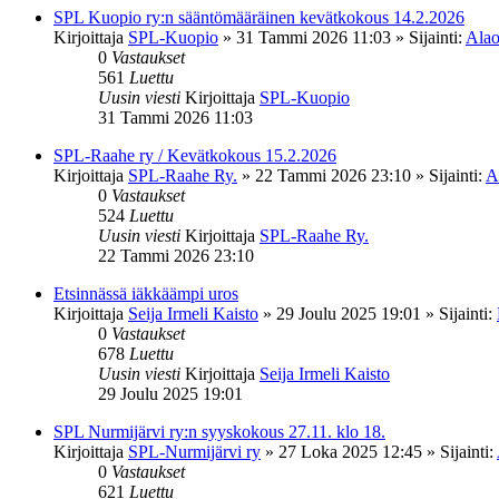
SPL Kuopio ry:n sääntömääräinen kevätkokous 14.2.2026
Kirjoittaja
SPL-Kuopio
»
31 Tammi 2026 11:03
» Sijainti:
Alao
0
Vastaukset
561
Luettu
Uusin viesti
Kirjoittaja
SPL-Kuopio
31 Tammi 2026 11:03
SPL-Raahe ry / Kevätkokous 15.2.2026
Kirjoittaja
SPL-Raahe Ry.
»
22 Tammi 2026 23:10
» Sijainti:
A
0
Vastaukset
524
Luettu
Uusin viesti
Kirjoittaja
SPL-Raahe Ry.
22 Tammi 2026 23:10
Etsinnässä iäkkäämpi uros
Kirjoittaja
Seija Irmeli Kaisto
»
29 Joulu 2025 19:01
» Sijainti:
0
Vastaukset
678
Luettu
Uusin viesti
Kirjoittaja
Seija Irmeli Kaisto
29 Joulu 2025 19:01
SPL Nurmijärvi ry:n syyskokous 27.11. klo 18.
Kirjoittaja
SPL-Nurmijärvi ry
»
27 Loka 2025 12:45
» Sijainti:
0
Vastaukset
621
Luettu