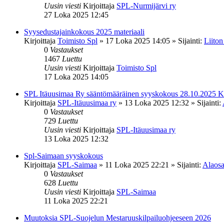
Uusin viesti
Kirjoittaja
SPL-Nurmijärvi ry
27 Loka 2025 12:45
Syysedustajainkokous 2025 materiaali
Kirjoittaja
Toimisto Spl
»
17 Loka 2025 14:05
» Sijainti:
Liiton
0
Vastaukset
1467
Luettu
Uusin viesti
Kirjoittaja
Toimisto Spl
17 Loka 2025 14:05
SPL Itäuusimaa Ry sääntömääräinen syyskokous 28.10.2025 K
Kirjoittaja
SPL-Itäuusimaa ry
»
13 Loka 2025 12:32
» Sijainti:
0
Vastaukset
729
Luettu
Uusin viesti
Kirjoittaja
SPL-Itäuusimaa ry
13 Loka 2025 12:32
Spl-Saimaan syyskokous
Kirjoittaja
SPL-Saimaa
»
11 Loka 2025 22:21
» Sijainti:
Alaosa
0
Vastaukset
628
Luettu
Uusin viesti
Kirjoittaja
SPL-Saimaa
11 Loka 2025 22:21
Muutoksia SPL-Suojelun Mestaruuskilpailuohjeeseen 2026