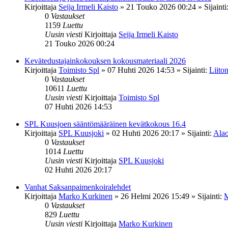
Kirjoittaja
Seija Irmeli Kaisto
»
21 Touko 2026 00:24
» Sijainti
0
Vastaukset
1159
Luettu
Uusin viesti
Kirjoittaja
Seija Irmeli Kaisto
21 Touko 2026 00:24
Kevätedustajainkokouksen kokousmateriaali 2026
Kirjoittaja
Toimisto Spl
»
07 Huhti 2026 14:53
» Sijainti:
Liiton
0
Vastaukset
10611
Luettu
Uusin viesti
Kirjoittaja
Toimisto Spl
07 Huhti 2026 14:53
SPL Kuusjoen sääntömääräinen kevätkokous 16.4
Kirjoittaja
SPL Kuusjoki
»
02 Huhti 2026 20:17
» Sijainti:
Alao
0
Vastaukset
1014
Luettu
Uusin viesti
Kirjoittaja
SPL Kuusjoki
02 Huhti 2026 20:17
Vanhat Saksanpaimenkoiralehdet
Kirjoittaja
Marko Kurkinen
»
26 Helmi 2026 15:49
» Sijainti:
M
0
Vastaukset
829
Luettu
Uusin viesti
Kirjoittaja
Marko Kurkinen