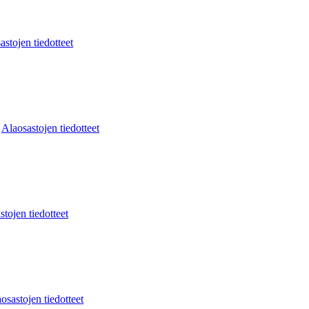
astojen tiedotteet
:
Alaosastojen tiedotteet
stojen tiedotteet
osastojen tiedotteet