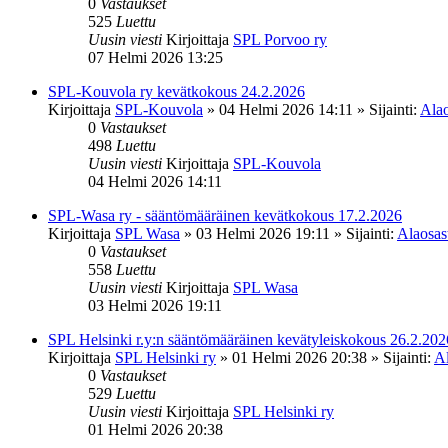
0
Vastaukset
525
Luettu
Uusin viesti
Kirjoittaja
SPL Porvoo ry
07 Helmi 2026 13:25
SPL-Kouvola ry kevätkokous 24.2.2026
Kirjoittaja
SPL-Kouvola
»
04 Helmi 2026 14:11
» Sijainti:
Alao
0
Vastaukset
498
Luettu
Uusin viesti
Kirjoittaja
SPL-Kouvola
04 Helmi 2026 14:11
SPL-Wasa ry - sääntömääräinen kevätkokous 17.2.2026
Kirjoittaja
SPL Wasa
»
03 Helmi 2026 19:11
» Sijainti:
Alaosast
0
Vastaukset
558
Luettu
Uusin viesti
Kirjoittaja
SPL Wasa
03 Helmi 2026 19:11
SPL Helsinki r.y:n sääntömääräinen kevätyleiskokous 26.2.202
Kirjoittaja
SPL Helsinki ry
»
01 Helmi 2026 20:38
» Sijainti:
Al
0
Vastaukset
529
Luettu
Uusin viesti
Kirjoittaja
SPL Helsinki ry
01 Helmi 2026 20:38