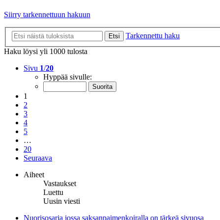
Siirry tarkennettuun hakuun
Tarkennettu haku
Etsi
Haku löysi yli 1000 tulosta
Sivu
1
/
20
Hyppää sivulle:
1
2
3
4
5
…
20
Seuraava
Aiheet
Vastaukset
Luettu
Uusin viesti
Nuorisosarja jossa saksanpaimenkoiralla on tärkeä sivuosa