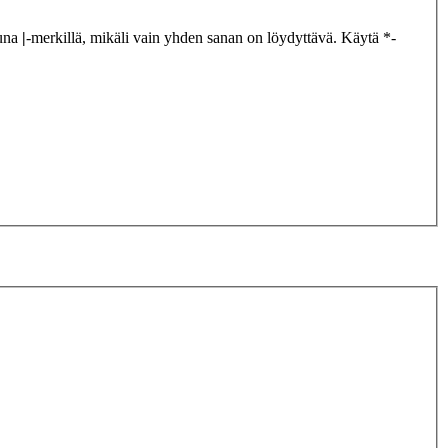
tuna
|
-merkillä, mikäli vain yhden sanan on löydyttävä. Käytä *-