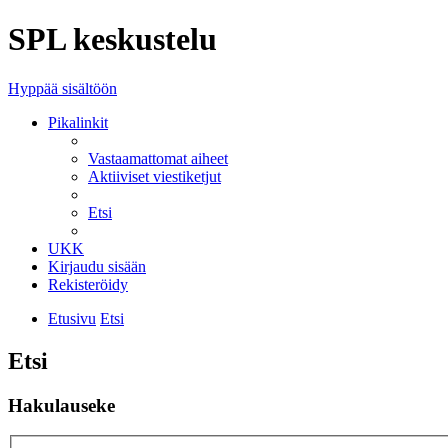
SPL keskustelu
Hyppää sisältöön
Pikalinkit
Vastaamattomat aiheet
Aktiiviset viestiketjut
Etsi
UKK
Kirjaudu sisään
Rekisteröidy
Etusivu
Etsi
Etsi
Hakulauseke