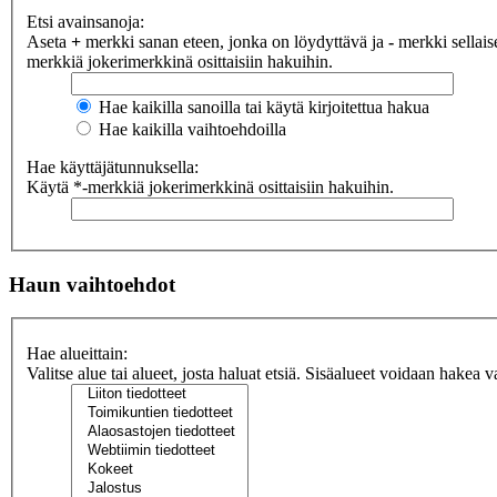
Etsi avainsanoja:
Aseta
+
merkki sanan eteen, jonka on löydyttävä ja
-
merkki sellaise
merkkiä jokerimerkkinä osittaisiin hakuihin.
Hae kaikilla sanoilla tai käytä kirjoitettua hakua
Hae kaikilla vaihtoehdoilla
Hae käyttäjätunnuksella:
Käytä *-merkkiä jokerimerkkinä osittaisiin hakuihin.
Haun vaihtoehdot
Hae alueittain:
Valitse alue tai alueet, josta haluat etsiä. Sisäalueet voidaan hakea v