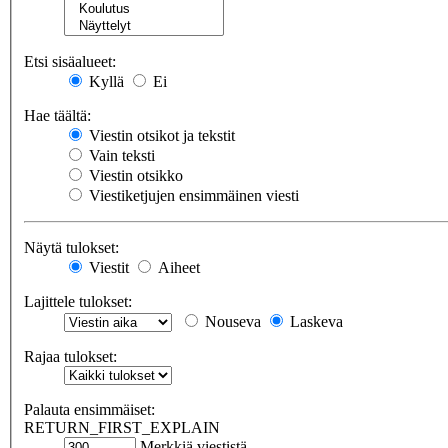
Etsi sisäalueet:
Kyllä
Ei
Hae täältä:
Viestin otsikot ja tekstit
Vain teksti
Viestin otsikko
Viestiketjujen ensimmäinen viesti
Näytä tulokset:
Viestit
Aiheet
Lajittele tulokset:
Nouseva
Laskeva
Rajaa tulokset:
Palauta ensimmäiset:
RETURN_FIRST_EXPLAIN
Merkkiä viestistä.