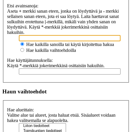
Etsi avainsanoja:
Aseta
+
merkki sanan eteen, jonka on löydyttävä ja
-
merkki
sellaisen sanan eteen, jota ei saa löytyä. Laita haettavat sanat
sulkuihin erotettuna
|
-merkillä, mikäli vain yhden sanan on
löydyttävä. Käytä *-merkkiä jokerimerkkinä osittaisiin
hakuihin.
Hae kaikilla sanoilla tai käytä kirjoitettua hakua
Hae kaikilla vaihtoehdoilla
Hae käyttäjätunnuksella:
Käytä *-merkkiä jokerimerkkinä osittaisiin hakuihin.
Haun vaihtoehdot
Hae alueittain:
Valitse alue tai alueet, josta haluat etsiä. Sisäalueet voidaan
hakea valitsemalla se alapuolelta.