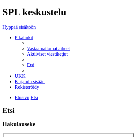
SPL keskustelu
Hyppää sisältöön
Pikalinkit
Vastaamattomat aiheet
Aktiiviset viestiketjut
Etsi
UKK
Kirjaudu sisään
Rekisteröidy
Etusivu
Etsi
Etsi
Hakulauseke