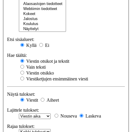
Etsi sisäalueet:
Kyllä
Ei
Hae täältä:
Viestin otsikot ja tekstit
Vain teksti
Viestin otsikko
Viestiketjujen ensimmäinen viesti
Näytä tulokset:
Viestit
Aiheet
Lajittele tulokset:
Nouseva
Laskeva
Rajaa tulokset: