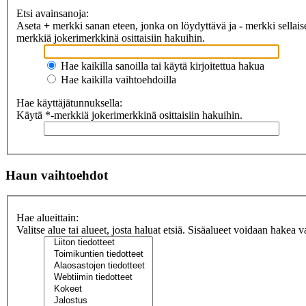
Etsi avainsanoja:
Aseta
+
merkki sanan eteen, jonka on löydyttävä ja
-
merkki sellaise
merkkiä jokerimerkkinä osittaisiin hakuihin.
Hae kaikilla sanoilla tai käytä kirjoitettua hakua
Hae kaikilla vaihtoehdoilla
Hae käyttäjätunnuksella:
Käytä *-merkkiä jokerimerkkinä osittaisiin hakuihin.
Haun vaihtoehdot
Hae alueittain:
Valitse alue tai alueet, josta haluat etsiä. Sisäalueet voidaan hakea v