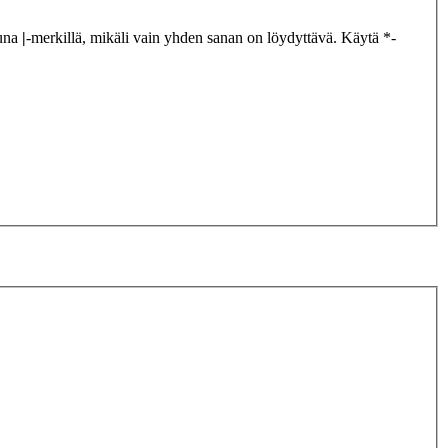
tuna
|
-merkillä, mikäli vain yhden sanan on löydyttävä. Käytä *-