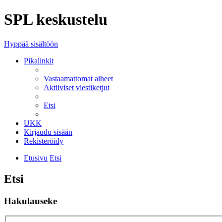
SPL keskustelu
Hyppää sisältöön
Pikalinkit
Vastaamattomat aiheet
Aktiiviset viestiketjut
Etsi
UKK
Kirjaudu sisään
Rekisteröidy
Etusivu
Etsi
Etsi
Hakulauseke