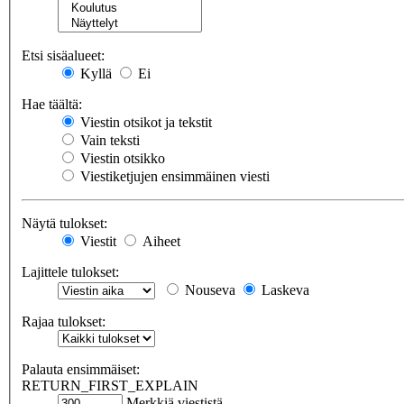
Etsi sisäalueet:
Kyllä
Ei
Hae täältä:
Viestin otsikot ja tekstit
Vain teksti
Viestin otsikko
Viestiketjujen ensimmäinen viesti
Näytä tulokset:
Viestit
Aiheet
Lajittele tulokset:
Nouseva
Laskeva
Rajaa tulokset:
Palauta ensimmäiset:
RETURN_FIRST_EXPLAIN
Merkkiä viestistä.