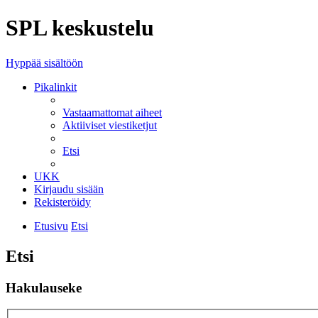
SPL keskustelu
Hyppää sisältöön
Pikalinkit
Vastaamattomat aiheet
Aktiiviset viestiketjut
Etsi
UKK
Kirjaudu sisään
Rekisteröidy
Etusivu
Etsi
Etsi
Hakulauseke