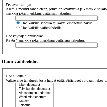
Etsi avainsanoja:
Aseta
+
merkki sanan eteen, jonka on löydyttävä ja
-
merkki sellaise
merkkiä jokerimerkkinä osittaisiin hakuihin.
Hae kaikilla sanoilla tai käytä kirjoitettua hakua
Hae kaikilla vaihtoehdoilla
Hae käyttäjätunnuksella:
Käytä *-merkkiä jokerimerkkinä osittaisiin hakuihin.
Haun vaihtoehdot
Hae alueittain:
Valitse alue tai alueet, josta haluat etsiä. Sisäalueet voidaan hakea v