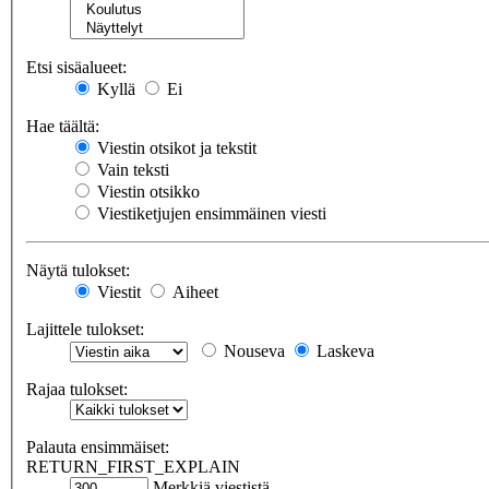
Etsi sisäalueet:
Kyllä
Ei
Hae täältä:
Viestin otsikot ja tekstit
Vain teksti
Viestin otsikko
Viestiketjujen ensimmäinen viesti
Näytä tulokset:
Viestit
Aiheet
Lajittele tulokset:
Nouseva
Laskeva
Rajaa tulokset:
Palauta ensimmäiset:
RETURN_FIRST_EXPLAIN
Merkkiä viestistä.