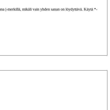
tuna
|
-merkillä, mikäli vain yhden sanan on löydyttävä. Käytä *-