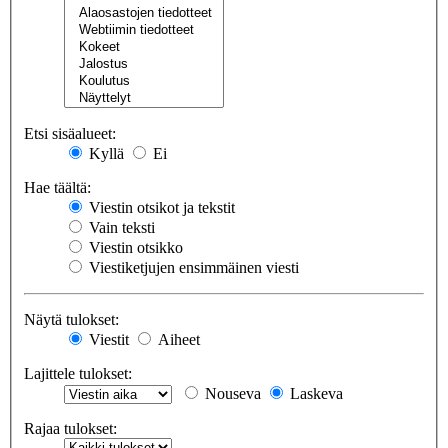
Etsi sisäalueet:
Kyllä
Ei
Hae täältä:
Viestin otsikot ja tekstit
Vain teksti
Viestin otsikko
Viestiketjujen ensimmäinen viesti
Näytä tulokset:
Viestit
Aiheet
Lajittele tulokset:
Nouseva
Laskeva
Rajaa tulokset: