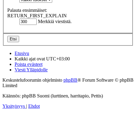
Palauta ensimmäiset:
RETURN_FIRST_EXPLAIN
Merkkiä viestistä.
Etusivu
Kaikki ajat ovat
UTC+03:00
Poista evästeet
Viesti Ylläpidolle
Keskustelufoorumin ohjelmisto
phpBB
® Forum Software © phpBB
Limited
Käännös: phpBB Suomi (lurttinen, harritapio, Pettis)
Yksityisyys
|
Ehdot