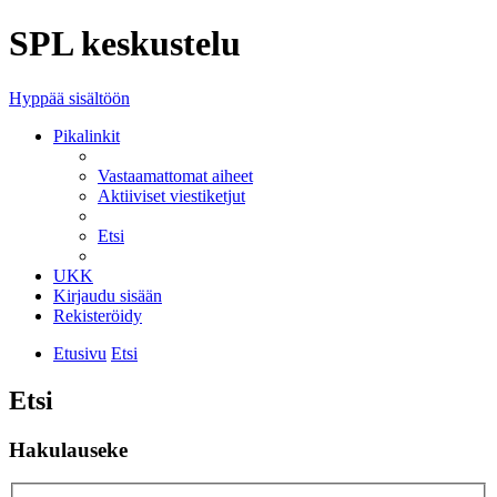
SPL keskustelu
Hyppää sisältöön
Pikalinkit
Vastaamattomat aiheet
Aktiiviset viestiketjut
Etsi
UKK
Kirjaudu sisään
Rekisteröidy
Etusivu
Etsi
Etsi
Hakulauseke