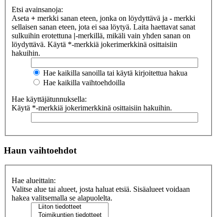
Etsi avainsanoja:
Aseta
+
merkki sanan eteen, jonka on löydyttävä ja
-
merkki
sellaisen sanan eteen, jota ei saa löytyä. Laita haettavat sanat
sulkuihin erotettuna
|
-merkillä, mikäli vain yhden sanan on
löydyttävä. Käytä *-merkkiä jokerimerkkinä osittaisiin
hakuihin.
Hae kaikilla sanoilla tai käytä kirjoitettua hakua
Hae kaikilla vaihtoehdoilla
Hae käyttäjätunnuksella:
Käytä *-merkkiä jokerimerkkinä osittaisiin hakuihin.
Haun vaihtoehdot
Hae alueittain:
Valitse alue tai alueet, josta haluat etsiä. Sisäalueet voidaan
hakea valitsemalla se alapuolelta.