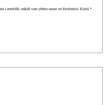
tuna
|
-merkillä, mikäli vain yhden sanan on löydyttävä. Käytä *-