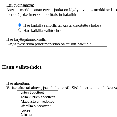
Etsi avainsanoja:
Aseta
+
merkki sanan eteen, jonka on löydyttävä ja
-
merkki sellaise
merkkiä jokerimerkkinä osittaisiin hakuihin.
Hae kaikilla sanoilla tai käytä kirjoitettua hakua
Hae kaikilla vaihtoehdoilla
Hae käyttäjätunnuksella:
Käytä *-merkkiä jokerimerkkinä osittaisiin hakuihin.
Haun vaihtoehdot
Hae alueittain:
Valitse alue tai alueet, josta haluat etsiä. Sisäalueet voidaan hakea v