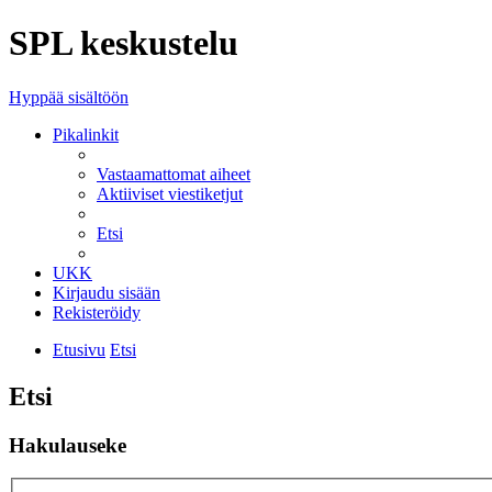
SPL keskustelu
Hyppää sisältöön
Pikalinkit
Vastaamattomat aiheet
Aktiiviset viestiketjut
Etsi
UKK
Kirjaudu sisään
Rekisteröidy
Etusivu
Etsi
Etsi
Hakulauseke