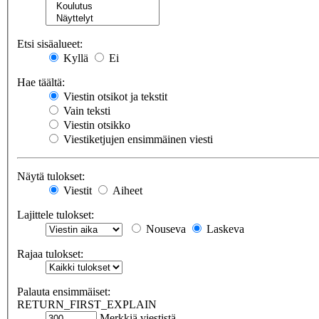
Etsi sisäalueet:
Kyllä
Ei
Hae täältä:
Viestin otsikot ja tekstit
Vain teksti
Viestin otsikko
Viestiketjujen ensimmäinen viesti
Näytä tulokset:
Viestit
Aiheet
Lajittele tulokset:
Nouseva
Laskeva
Rajaa tulokset:
Palauta ensimmäiset:
RETURN_FIRST_EXPLAIN
Merkkiä viestistä.