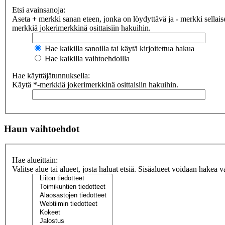
Etsi avainsanoja:
Aseta
+
merkki sanan eteen, jonka on löydyttävä ja
-
merkki sellaise
merkkiä jokerimerkkinä osittaisiin hakuihin.
Hae kaikilla sanoilla tai käytä kirjoitettua hakua
Hae kaikilla vaihtoehdoilla
Hae käyttäjätunnuksella:
Käytä *-merkkiä jokerimerkkinä osittaisiin hakuihin.
Haun vaihtoehdot
Hae alueittain:
Valitse alue tai alueet, josta haluat etsiä. Sisäalueet voidaan hakea v