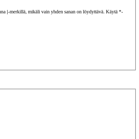
tuna
|
-merkillä, mikäli vain yhden sanan on löydyttävä. Käytä *-