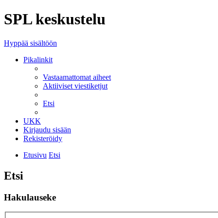
SPL keskustelu
Hyppää sisältöön
Pikalinkit
Vastaamattomat aiheet
Aktiiviset viestiketjut
Etsi
UKK
Kirjaudu sisään
Rekisteröidy
Etusivu
Etsi
Etsi
Hakulauseke