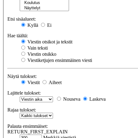
Etsi sisäalueet:
Kyllä
Ei
Hae täältä:
Viestin otsikot ja tekstit
Vain teksti
Viestin otsikko
Viestiketjujen ensimmäinen viesti
Näytä tulokset:
Viestit
Aiheet
Lajittele tulokset:
Nouseva
Laskeva
Rajaa tulokset:
Palauta ensimmäiset:
RETURN_FIRST_EXPLAIN
Merkkiä viestistä.