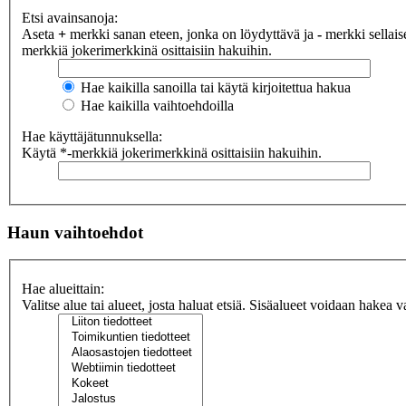
Etsi avainsanoja:
Aseta
+
merkki sanan eteen, jonka on löydyttävä ja
-
merkki sellaise
merkkiä jokerimerkkinä osittaisiin hakuihin.
Hae kaikilla sanoilla tai käytä kirjoitettua hakua
Hae kaikilla vaihtoehdoilla
Hae käyttäjätunnuksella:
Käytä *-merkkiä jokerimerkkinä osittaisiin hakuihin.
Haun vaihtoehdot
Hae alueittain:
Valitse alue tai alueet, josta haluat etsiä. Sisäalueet voidaan hakea v