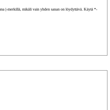
tuna
|
-merkillä, mikäli vain yhden sanan on löydyttävä. Käytä *-