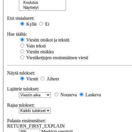
Etsi sisäalueet:
Kyllä
Ei
Hae täältä:
Viestin otsikot ja tekstit
Vain teksti
Viestin otsikko
Viestiketjujen ensimmäinen viesti
Näytä tulokset:
Viestit
Aiheet
Lajittele tulokset:
Nouseva
Laskeva
Rajaa tulokset:
Palauta ensimmäiset:
RETURN_FIRST_EXPLAIN
Merkkiä viestistä.