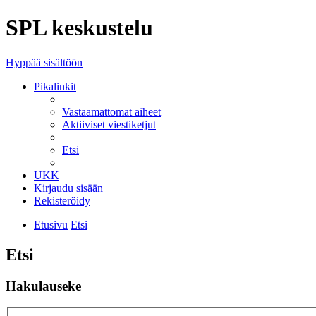
SPL keskustelu
Hyppää sisältöön
Pikalinkit
Vastaamattomat aiheet
Aktiiviset viestiketjut
Etsi
UKK
Kirjaudu sisään
Rekisteröidy
Etusivu
Etsi
Etsi
Hakulauseke