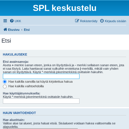
SPL keskustelu
UKK
Rekisteröidy
Kirjaudu sisään
Etusivu
Etsi
Etsi
HAKULAUSEKE
Etsi avainsanoja:
Aseta
+
merkki sanan eteen, jonka on löydyttävä ja
-
merkki sellaisen sanan eteen, jota
ei saa löytyä. Laita haettavat sanat sulkuihin erotettuna
|
-merkillä, mikäli vain yhden
sanan on löydyttävä. Käytä *-merkkiä jokerimerkkinä osittaisiin hakuihin.
Hae kaikilla sanoilla tai käytä kirjoitettua hakua
Hae kaikilla vaihtoehdoilla
Hae käyttäjätunnuksella:
Käytä *-merkkiä jokerimerkkinä osittaisiin hakuihin.
HAUN VAIHTOEHDOT
Hae alueittain:
Valitse alue tai alueet, josta haluat etsiä. Sisäalueet voidaan hakea valitsemalla se
alapuolelta.