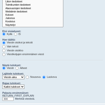
Etsi sisäalueet:
Kyllä
Ei
Hae täältä:
Viestin otsikot ja tekstit
Vain teksti
Viestin otsikko
Viestiketjujen ensimmäinen viesti
Näytä tulokset:
Viestit
Aiheet
Lajittele tulokset:
Nouseva
Laskeva
Rajaa tulokset:
Palauta ensimmäiset:
RETURN_FIRST_EXPLAIN
Merkkiä viestistä.